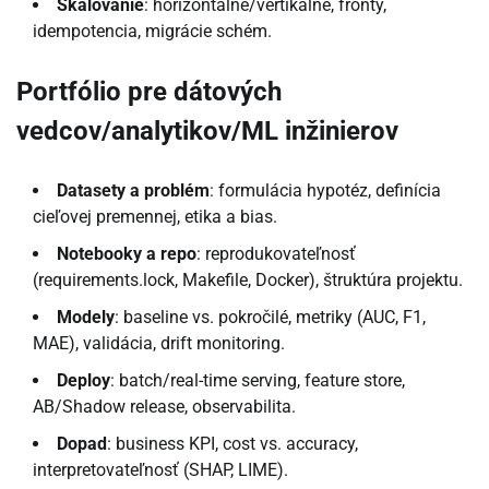
Škálovanie
: horizontálne/vertikálne, fronty,
idempotencia, migrácie schém.
Portfólio pre dátových
vedcov/analytikov/ML inžinierov
Datasety a problém
: formulácia hypotéz, definícia
cieľovej premennej, etika a bias.
Notebooky a repo
: reprodukovateľnosť
(requirements.lock, Makefile, Docker), štruktúra projektu.
Modely
: baseline vs. pokročilé, metriky (AUC, F1,
MAE), validácia, drift monitoring.
Deploy
: batch/real-time serving, feature store,
AB/Shadow release, observabilita.
Dopad
: business KPI, cost vs. accuracy,
interpretovateľnosť (SHAP, LIME).