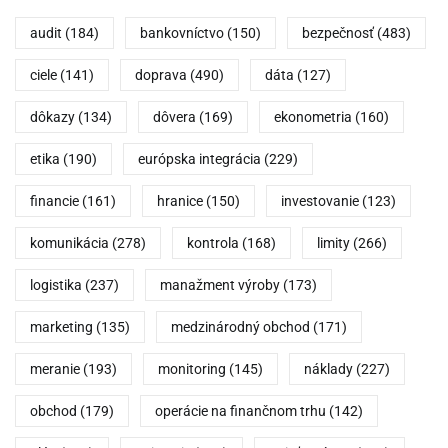
audit
(184)
bankovníctvo
(150)
bezpečnosť
(483)
ciele
(141)
doprava
(490)
dáta
(127)
dôkazy
(134)
dôvera
(169)
ekonometria
(160)
etika
(190)
európska integrácia
(229)
financie
(161)
hranice
(150)
investovanie
(123)
komunikácia
(278)
kontrola
(168)
limity
(266)
logistika
(237)
manažment výroby
(173)
marketing
(135)
medzinárodný obchod
(171)
meranie
(193)
monitoring
(145)
náklady
(227)
obchod
(179)
operácie na finančnom trhu
(142)