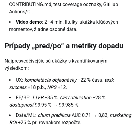
CONTRIBUTING.md, test coverage odznaky, GitHub
Actions/CI.
Video demo
: 2–4 min, titulky, ukážka kľúčových
momentov, žiadne osobné dáta.
Prípady „pred/po“ a metriky dopadu
Najpresvedčivejšie sú ukážky s kvantifikovaným
výsledkom:
UX:
kompletácia objednávky
−22 % času,
task
success
+18 p.b.,
NPS
+12.
FE/BE:
TTFB
−35 %,
CPU utilization
−28 %,
dostupnosť
99,95 % → 99,985 %.
Data/ML:
churn predikcia
AUC 0,71 → 0,83,
marketing
ROI
+26 % pri rovnakom rozpočte.