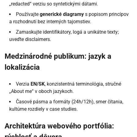
„redacted“ verziu so syntetickými dátami.
Používajte
generické diagramy
s popisom princípov
a rozhodnutí bez interných tajomstiev.
Zamaskujte identifikátory, logá a unikátne texty;
uveďte disclaimers.
Medzinárodné publikum: jazyk a
lokalizácia
Verzia
EN/SK
, konzistentná terminológia, stručné
„About me“ v oboch jazykoch.
Časové pásma a formáty (24h/12h), smer čítania,
kultúrne rozdiely v case studies.
Architektúra webového portfólia:
rýchlosť a dôvera