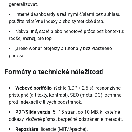
generalizovať.
Interné dashboardy s reálnymi číslami bez súhlasu;
použite relatívne indexy alebo syntetické dáta.
Nekvalitné, staré alebo nehotové práce bez kontextu;
radšej menej, ale top.
„Hello world“ projekty a tutoriály bez vlastného
prínosu.
Formáty a technické náležitosti
Webové portfólio
: rýchle (LCP < 2,5 s), responzívne,
prístupné (alt texty, kontrast), SEO (meta, OG), ochrana
proti indexácii citlivých podstránok.
PDF/Slide verzia
: 5–15 strán, do 10 MB, klikateľné
odkazy, vložené písma, bezpečné odstránenie metadát.
Repozitáre
: licencie (MIT/Apache),