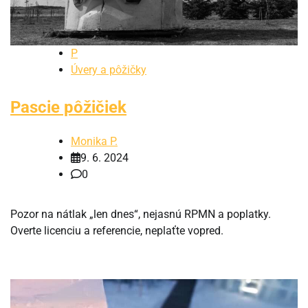
P
Úvery a pôžičky
Pascie pôžičiek
Monika P.
9. 6. 2024
0
Pozor na nátlak „len dnes“, nejasnú RPMN a poplatky.
Overte licenciu a referencie, neplaťte vopred.