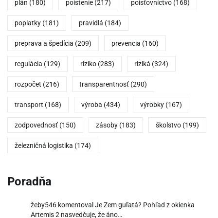
plán
(180)
poistenie
(217)
poisťovníctvo
(168)
poplatky
(181)
pravidlá
(184)
preprava a špedícia
(209)
prevencia
(160)
regulácia
(129)
riziko
(283)
riziká
(324)
rozpočet
(216)
transparentnosť
(290)
transport
(168)
výroba
(434)
výrobky
(167)
zodpovednosť
(150)
zásoby
(183)
školstvo
(199)
železničná logistika
(174)
Poradňa
žeby546
komentoval
Je Zem guľatá? Pohľad z okienka
Artemis 2 nasvedčuje, že áno…