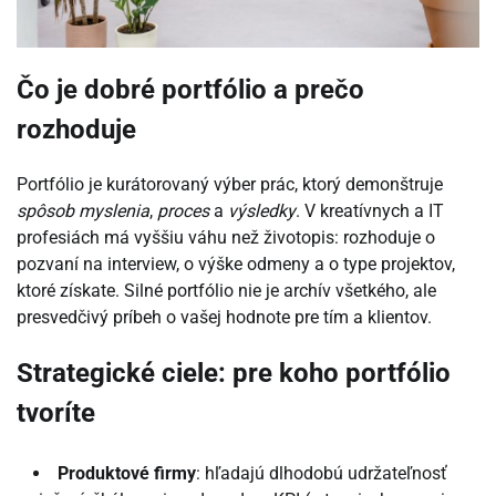
Čo je dobré portfólio a prečo
rozhoduje
Portfólio je kurátorovaný výber prác, ktorý demonštruje
spôsob myslenia
,
proces
a
výsledky
. V kreatívnych a IT
profesiách má vyššiu váhu než životopis: rozhoduje o
pozvaní na interview, o výške odmeny a o type projektov,
ktoré získate. Silné portfólio nie je archív všetkého, ale
presvedčivý príbeh o vašej hodnote pre tím a klientov.
Strategické ciele: pre koho portfólio
tvoríte
Produktové firmy
: hľadajú dlhodobú udržateľnosť