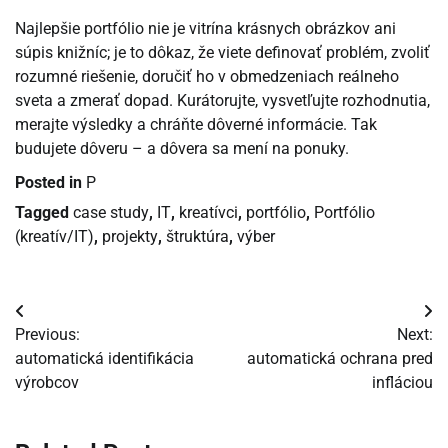
Najlepšie portfólio nie je vitrína krásnych obrázkov ani
súpis knižníc; je to dôkaz, že viete definovať problém, zvoliť
rozumné riešenie, doručiť ho v obmedzeniach reálneho
sveta a zmerať dopad. Kurátorujte, vysvetľujte rozhodnutia,
merajte výsledky a chráňte dôverné informácie. Tak
budujete dôveru – a dôvera sa mení na ponuky.
Posted in
P
Tagged
case study
,
IT
,
kreatívci
,
portfólio
,
Portfólio
(kreatív/IT)
,
projekty
,
štruktúra
,
výber
Navigácia
Previous:
Next:
v
automatická identifikácia
automatická ochrana pred
výrobcov
infláciou
článku