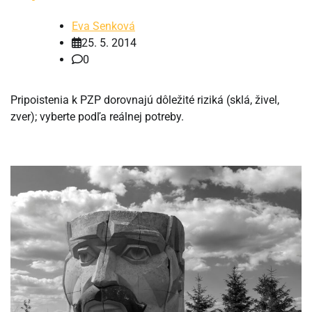
Eva Senková
25. 5. 2014
0
Pripoistenia k PZP dorovnajú dôležité riziká (sklá, živel,
zver); vyberte podľa reálnej potreby.