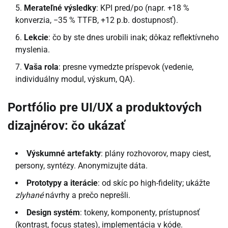
Merateľné výsledky
: KPI pred/po (napr. +18 %
konverzia, −35 % TTFB, +12 p.b. dostupnosť).
Lekcie
: čo by ste dnes urobili inak; dôkaz reflektívneho
myslenia.
Vaša rola
: presne vymedzte príspevok (vedenie,
individuálny modul, výskum, QA).
Portfólio pre UI/UX a produktových
dizajnérov: čo ukázať
Výskumné artefakty
: plány rozhovorov, mapy ciest,
persony, syntézy. Anonymizujte dáta.
Prototypy a iterácie
: od skíc po high-fidelity; ukážte
zlyhané
návrhy a prečo neprešli.
Design systém
: tokeny, komponenty, prístupnosť
(kontrast, focus states), implementácia v kóde.