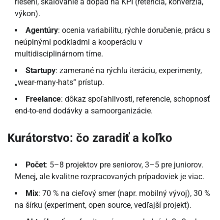
riešení, škálovanie a dopad na KPI (retencia, konverzia,
výkon).
Agentúry
: ocenia variabilitu, rýchle doručenie, prácu s
neúplnými podkladmi a kooperáciu v
multidisciplinárnom tíme.
Startupy
: zamerané na rýchlu iteráciu, experimenty,
„wear-many-hats“ prístup.
Freelance
: dôkaz spoľahlivosti, referencie, schopnosť
end-to-end dodávky a samoorganizácie.
Kurátorstvo: čo zaradiť a koľko
Počet
: 5–8 projektov pre seniorov, 3–5 pre juniorov.
Menej, ale kvalitne rozpracovaných prípadoviek je viac.
Mix
: 70 % na cieľový smer (napr. mobilný vývoj), 30 %
na šírku (experiment, open source, vedľajší projekt).