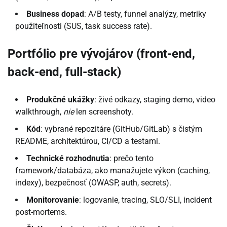
Business dopad
: A/B testy, funnel analýzy, metriky
použiteľnosti (SUS, task success rate).
Portfólio pre vývojárov (front-end,
back-end, full-stack)
Produkčné ukážky
: živé odkazy, staging demo, video
walkthrough,
nie
len screenshoty.
Kód
: vybrané repozitáre (GitHub/GitLab) s čistým
README, architektúrou, CI/CD a testami.
Technické rozhodnutia
: prečo tento
framework/databáza, ako manažujete výkon (caching,
indexy), bezpečnosť (OWASP, auth, secrets).
Monitorovanie
: logovanie, tracing, SLO/SLI, incident
post-mortems.