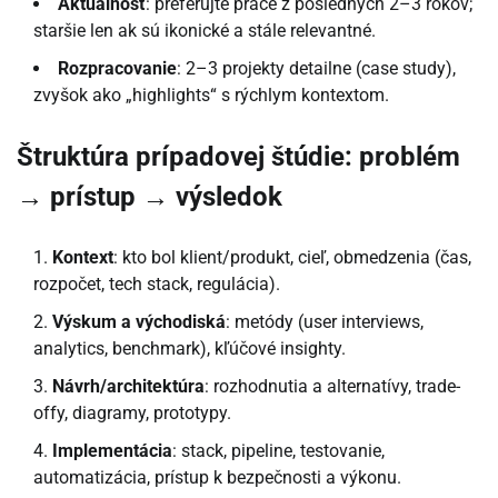
Aktuálnosť
: preferujte práce z posledných 2–3 rokov;
staršie len ak sú ikonické a stále relevantné.
Rozpracovanie
: 2–3 projekty detailne (case study),
zvyšok ako „highlights“ s rýchlym kontextom.
Štruktúra prípadovej štúdie: problém
→ prístup → výsledok
Kontext
: kto bol klient/produkt, cieľ, obmedzenia (čas,
rozpočet, tech stack, regulácia).
Výskum a východiská
: metódy (user interviews,
analytics, benchmark), kľúčové insighty.
Návrh/architektúra
: rozhodnutia a alternatívy, trade-
offy, diagramy, prototypy.
Implementácia
: stack, pipeline, testovanie,
automatizácia, prístup k bezpečnosti a výkonu.