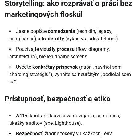
Storytelling: ako rozprávať o práci bez
marketingových floskúl
Jasne popíšte
obmedzenia
(tech dlh, legacy,
compliance) a
trade-offy
(výkon vs. udržateľnosť).
Používajte
vizuály procesu
(flow, diagramy,
architektúra), nie len finálne screens.
Uveďte
konkrétny príspevok
(napr. „navrhol som
sharding stratégiu“), vyhnite sa neurčitým „podieľal som
sa“.
Prístupnosť, bezpečnosť a etika
A11y
: kontrast, klávesová navigácia, semantics;
ukážky auditov (axe, Lighthouse).
Bezpečnosť
: žiadne tokeny v ukážkach, .env