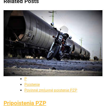
Related Posts
P
Poistenie
Povinné zmluvné poistenie PZP
Pripoistenia PZP