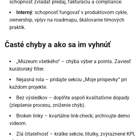
schopnosť zvládať predaj, fakturáciu a compliance.
Interný
: schopnosť fungovať v produktovom cykle,
ownership, vplyv na roadmapu, škálovanie tímových
praktík.
Časté chyby a ako sa im vyhnúť
„Múzeum všetkého“ – chýba výber a pointa. Zaviesť
kurátorský filter.
Nejasná rola – pridajte sekciu „Moje príspevky“ pri
každom projekte.
Bez výsledkov – doplňte aspoň kvalitatívne dopady
(zlepšenie procesu, zníženie chýb).
Broken linky – kvartálne link-check; archivujte demo
videom.
Zlá čitateľnosť – krátke sekcie, titulky, zvýraznené KPI,