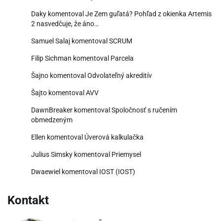
Daky
komentoval
Je Zem guľatá? Pohľad z okienka Artemis
2 nasvedčuje, že áno…
Samuel Salaj
komentoval
SCRUM
Filip Sichman
komentoval
Parcela
Šajno
komentoval
Odvolateľný akreditív
Šajto
komentoval
AVV
DawnBreaker
komentoval
Spoločnosť s ručením
obmedzeným
Ellen
komentoval
Úverová kalkulačka
Julius Simsky
komentoval
Priemysel
Dwaewiel
komentoval
IOST (IOST)
Kontakt