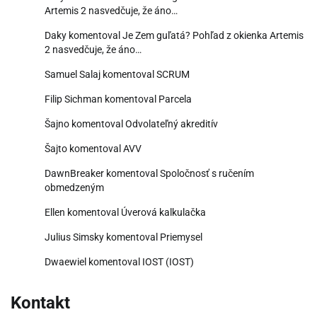
Artemis 2 nasvedčuje, že áno…
Daky
komentoval
Je Zem guľatá? Pohľad z okienka Artemis
2 nasvedčuje, že áno…
Samuel Salaj
komentoval
SCRUM
Filip Sichman
komentoval
Parcela
Šajno
komentoval
Odvolateľný akreditív
Šajto
komentoval
AVV
DawnBreaker
komentoval
Spoločnosť s ručením
obmedzeným
Ellen
komentoval
Úverová kalkulačka
Julius Simsky
komentoval
Priemysel
Dwaewiel
komentoval
IOST (IOST)
Kontakt