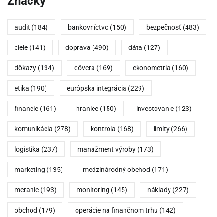
Značky
audit
(184)
bankovníctvo
(150)
bezpečnosť
(483)
ciele
(141)
doprava
(490)
dáta
(127)
dôkazy
(134)
dôvera
(169)
ekonometria
(160)
etika
(190)
európska integrácia
(229)
financie
(161)
hranice
(150)
investovanie
(123)
komunikácia
(278)
kontrola
(168)
limity
(266)
logistika
(237)
manažment výroby
(173)
marketing
(135)
medzinárodný obchod
(171)
meranie
(193)
monitoring
(145)
náklady
(227)
obchod
(179)
operácie na finančnom trhu
(142)