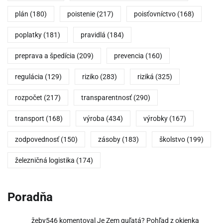
plán
(180)
poistenie
(217)
poisťovníctvo
(168)
poplatky
(181)
pravidlá
(184)
preprava a špedícia
(209)
prevencia
(160)
regulácia
(129)
riziko
(283)
riziká
(325)
rozpočet
(217)
transparentnosť
(290)
transport
(168)
výroba
(434)
výrobky
(167)
zodpovednosť
(150)
zásoby
(183)
školstvo
(199)
železničná logistika
(174)
Poradňa
žeby546
komentoval
Je Zem guľatá? Pohľad z okienka