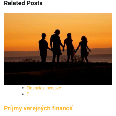
Related Posts
Financie a peniaze
P
Príjmy verejných financií