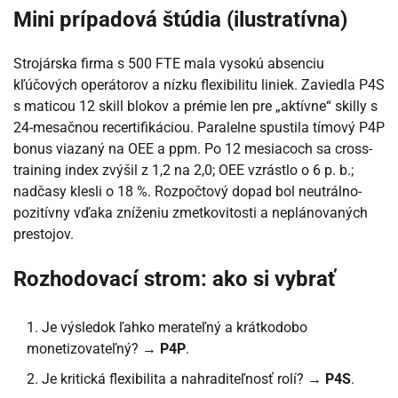
Mini prípadová štúdia (ilustratívna)
Strojárska firma s 500 FTE mala vysokú absenciu
kľúčových operátorov a nízku flexibilitu liniek. Zaviedla P4S
s maticou 12 skill blokov a prémie len pre „aktívne“ skilly s
24-mesačnou recertifikáciou. Paralelne spustila tímový P4P
bonus viazaný na OEE a ppm. Po 12 mesiacoch sa cross-
training index zvýšil z 1,2 na 2,0; OEE vzrástlo o 6 p. b.;
nadčasy klesli o 18 %. Rozpočtový dopad bol neutrálno-
pozitívny vďaka zníženiu zmetkovitosti a neplánovaných
prestojov.
Rozhodovací strom: ako si vybrať
Je výsledok ľahko merateľný a krátkodobo
monetizovateľný? →
P4P
.
Je kritická flexibilita a nahraditeľnosť rolí? →
P4S
.