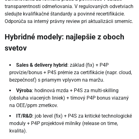
transparentnosti odmeňovania. V regulovaných odvetviach
sledujte kvalifikačné štandardy a povinné recertifikácie.
Odporúča sa interný právny review pri aktualizácii smerníc.
Hybridné modely: najlepšie z oboch
svetov
Sales & delivery hybrid
: základ (fix) + P4P
provízie/bonus + P4S prémie za certifikácie (napr. cloud,
bezpečnosť) s priamym vplyvom na maržu.
Výroba
: hodinová mzda + P4S za multi-skilling
(obsluha viacerých liniek) + tímový P4P bonus viazaný
na OEE/ppm zmetkov.
IT/R&D
: job level (fix) + P4S za kritické technologické
moduly + P4P projektové milníky (release on time,
kvalita).