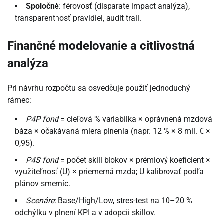
Spoločné
: férovosť (disparate impact analýza),
transparentnosť pravidiel, audit trail.
Finančné modelovanie a citlivostná
analýza
Pri návrhu rozpočtu sa osvedčuje použiť jednoduchý
rámec:
P4P fond
= cieľová % variabilka × oprávnená mzdová
báza × očakávaná miera plnenia (napr. 12 % × 8 mil. € ×
0,95).
P4S fond
= počet skill blokov × prémiový koeficient ×
využiteľnosť (U) × priemerná mzda; U kalibrovať podľa
plánov smerníc.
Scenáre
: Base/High/Low, stres-test na 10–20 %
odchýlku v plnení KPI a v adopcii skillov.