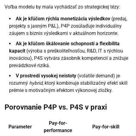
Voľba modelu by mala vychádzať zo strategickej tézy:
Ak je kľúčom rýchla monetizácia výsledkov
(predaj,
projekty s jasným P&L), P4P zosúlaďuje individuálny
záujem s biznis výsledkami v aktuálnom horizonte.
Ak je kľúčom škálovanie schopností a flexibilita
kapacít
(výroba s preškoliteľnosťou, R&D, IT s rýchlou
inováciou), P4S vytvára zásobník kompetencií a znižuje
prevádzkové riziká.
V prostredí vysokej neistoty
(volatile demand) je
rozumný
hybrid
, ktorý kombinuje stabilizačný efekt skill
prémie s motivačným efektom výkonovej zložky.
Porovnanie P4P vs. P4S v praxi
Pay-for-
Parameter
Pay-for-skill
performance