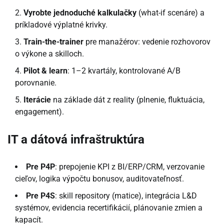
Vyrobte jednoduché kalkulačky
(what-if scenáre) a
príkladové výplatné krivky.
Train-the-trainer
pre manažérov: vedenie rozhovorov
o výkone a skilloch.
Pilot & learn
: 1–2 kvartály, kontrolované A/B
porovnanie.
Iterácie
na základe dát z reality (plnenie, fluktuácia,
engagement).
IT a dátová infraštruktúra
Pre P4P
: prepojenie KPI z BI/ERP/CRM, verzovanie
cieľov, logika výpočtu bonusov, auditovateľnosť.
Pre P4S
: skill repository (matice), integrácia L&D
systémov, evidencia recertifikácií, plánovanie zmien a
kapacít.