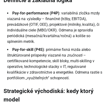
Definície a základná logika
Pay-for-performance (P4P)
: variabilná zložka mzdy
viazaná na
výsledky
– finančné (tržby, EBITDA),
prevádzkové (OTIF, OEE), projektové (milníky, kvalita), či
individuálne ciele (MBO/OKR). Odmena je spravidla
periódická (mesačná/kvartálna/ročná) a kolíše so
splnením metrík.
Pay-for-skill (P4S)
: primárne fixná mzda alebo
štruktúrované príspevky viazané na
zručnosti
–
certifikované kompetencie, skill bloky, multi-skilling v
operatíve, technologické stacky v IT, regulované
kvalifikácie v zdravotníctve a energetike. Odmena rastie s
portfóliom „využiteľných“ schopností.
Strategické východiská: kedy ktorý
model