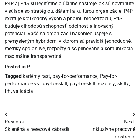
P4P aj P4S sú legitímne a účinné nástroje, ak sú navrhnuté
v súlade so stratégiou, dátami a kultúrou organizácie. P4P
excituje krátkodobý výkon a priamu monetizáciu, P4S
buduje dlhodobú schopnosť, odolnosť a inovačný
potenciál. Väčšina organizácií nakoniec uspeje s
premysleným hybridom, v ktorom sú pravidlá jednoduché,
metriky spoľahlivé, rozpočty disciplinované a komunikácia
maximálne transparentná.
Posted in
P
Tagged
kariérny rast
,
pay-for-performance
,
Pay-for-
performance vs. pay-for-skill
,
pay-for-skill
,
rozdiely
,
skilly
,
trh
,
validácia
Navigácia
Previous:
Next:
v
Skleněná a nerezová zábradlí
Inkluzívne pracovné
prostredie
článku