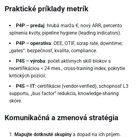
Praktické príklady metrík
P4P – predaj
: hrubá marža €, nový ARR, percento
splnenia kvóty, pipeline hygiene (leading indicators).
P4P – operativa
: OEE, OTIF, scrap rate, downtime;
„gates“: bezpečnosť, kvalita, compliance.
P4S – výroba
: počet aktívnych skill blokov s
recertifikáciou < 24 mes., cross-training index, pokrytie
kritických pozícií.
P4S – IT
: certifikácie (vendor-verified), schopnosť L3
supportu, „bus factor“ redukcia, knowledge-sharing
skóre.
Komunikačná a zmenová stratégia
Mapujte dotknuté skupiny
a dopad na ich príjem.