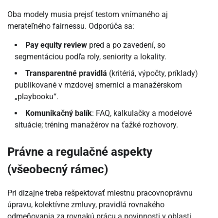
Oba modely musia prejsť testom vnímaného aj
merateľného fairnessu. Odporúča sa:
Pay equity review
pred a po zavedení, so
segmentáciou podľa roly, seniority a lokality.
Transparentné pravidlá
(kritériá, výpočty, príklady)
publikované v mzdovej smernici a manažérskom
„playbooku“.
Komunikačný balík
: FAQ, kalkulačky a modelové
situácie; tréning manažérov na ťažké rozhovory.
Právne a regulačné aspekty
(všeobecný rámec)
Pri dizajne treba rešpektovať miestnu pracovnoprávnu
úpravu, kolektívne zmluvy, pravidlá rovnakého
odmeňovania za rovnakú prácu a povinnosti v oblasti