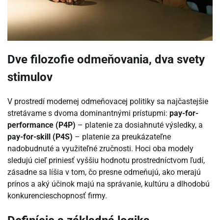
Dve filozofie odmeňovania, dva svety
stimulov
V prostredí modernej odmeňovacej politiky sa najčastejšie
stretávame s dvoma dominantnými prístupmi:
pay-for-
performance (P4P)
– platenie za dosiahnuté výsledky, a
pay-for-skill (P4S)
– platenie za preukázateľne
nadobudnuté a využiteľné zručnosti. Hoci oba modely
sledujú cieľ priniesť vyššiu hodnotu prostredníctvom ľudí,
zásadne sa líšia v tom, čo presne odmeňujú, ako merajú
prínos a aký účinok majú na správanie, kultúru a dlhodobú
konkurencieschopnosť firmy.