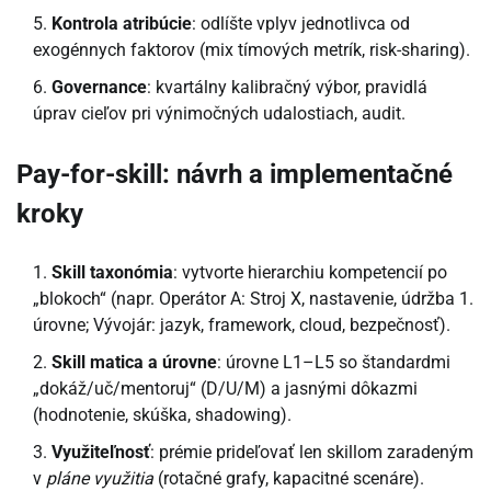
Kontrola atribúcie
: odlíšte vplyv jednotlivca od
exogénnych faktorov (mix tímových metrík, risk-sharing).
Governance
: kvartálny kalibračný výbor, pravidlá
úprav cieľov pri výnimočných udalostiach, audit.
Pay-for-skill: návrh a implementačné
kroky
Skill taxonómia
: vytvorte hierarchiu kompetencií po
„blokoch“ (napr. Operátor A: Stroj X, nastavenie, údržba 1.
úrovne; Vývojár: jazyk, framework, cloud, bezpečnosť).
Skill matica a úrovne
: úrovne L1–L5 so štandardmi
„dokáž/uč/mentoruj“ (D/U/M) a jasnými dôkazmi
(hodnotenie, skúška, shadowing).
Využiteľnosť
: prémie prideľovať len skillom zaradeným
v
pláne využitia
(rotačné grafy, kapacitné scenáre).