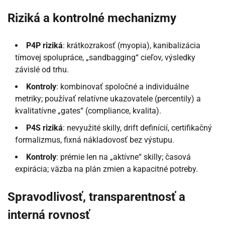
Riziká a kontrolné mechanizmy
P4P riziká
: krátkozrakosť (myopia), kanibalizácia
tímovej spolupráce, „sandbagging“ cieľov, výsledky
závislé od trhu.
Kontroly
: kombinovať spoločné a individuálne
metriky; používať relatívne ukazovatele (percentily) a
kvalitatívne „gates“ (compliance, kvalita).
P4S riziká
: nevyužité skilly, drift definícií, certifikačný
formalizmus, fixná nákladovosť bez výstupu.
Kontroly
: prémie len na „aktívne“ skilly; časová
expirácia; väzba na plán zmien a kapacitné potreby.
Spravodlivosť, transparentnosť a
interná rovnosť