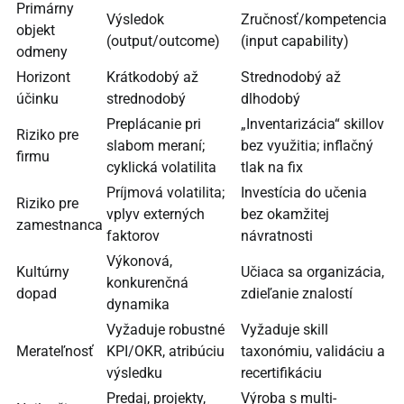
Primárny
Výsledok
Zručnosť/kompetencia
objekt
(output/outcome)
(input capability)
odmeny
Horizont
Krátkodobý až
Strednodobý až
účinku
strednodobý
dlhodobý
Preplácanie pri
„Inventarizácia“ skillov
Riziko pre
slabom meraní;
bez využitia; inflačný
firmu
cyklická volatilita
tlak na fix
Príjmová volatilita;
Investícia do učenia
Riziko pre
vplyv externých
bez okamžitej
zamestnanca
faktorov
návratnosti
Výkonová,
Kultúrny
Učiaca sa organizácia,
konkurenčná
dopad
zdieľanie znalostí
dynamika
Vyžaduje robustné
Vyžaduje skill
Merateľnosť
KPI/OKR, atribúciu
taxonómiu, validáciu a
výsledku
recertifikáciu
Predaj, projekty,
Výroba s multi-