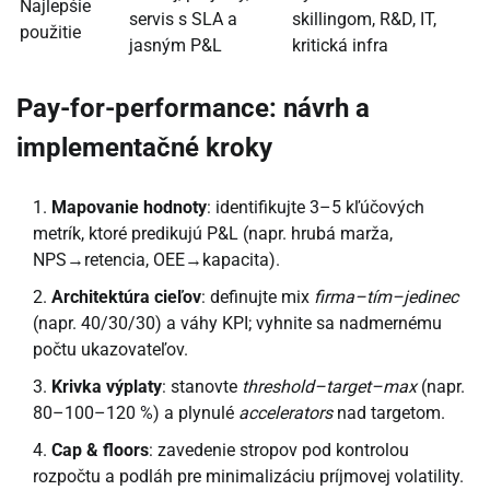
Najlepšie
servis s SLA a
skillingom, R&D, IT,
použitie
jasným P&L
kritická infra
Pay-for-performance: návrh a
implementačné kroky
Mapovanie hodnoty
: identifikujte 3–5 kľúčových
metrík, ktoré predikujú P&L (napr. hrubá marža,
NPS→retencia, OEE→kapacita).
Architektúra cieľov
: definujte mix
firma–tím–jedinec
(napr. 40/30/30) a váhy KPI; vyhnite sa nadmernému
počtu ukazovateľov.
Krivka výplaty
: stanovte
threshold–target–max
(napr.
80–100–120 %) a plynulé
accelerators
nad targetom.
Cap & floors
: zavedenie stropov pod kontrolou
rozpočtu a podláh pre minimalizáciu príjmovej volatility.