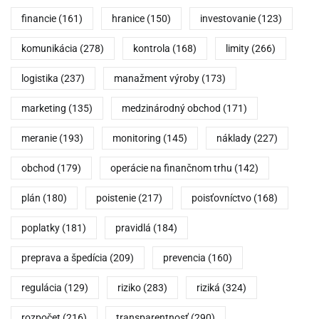
financie
(161)
hranice
(150)
investovanie
(123)
komunikácia
(278)
kontrola
(168)
limity
(266)
logistika
(237)
manažment výroby
(173)
marketing
(135)
medzinárodný obchod
(171)
meranie
(193)
monitoring
(145)
náklady
(227)
obchod
(179)
operácie na finančnom trhu
(142)
plán
(180)
poistenie
(217)
poisťovníctvo
(168)
poplatky
(181)
pravidlá
(184)
preprava a špedícia
(209)
prevencia
(160)
regulácia
(129)
riziko
(283)
riziká
(324)
rozpočet
(216)
transparentnosť
(290)