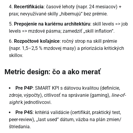
Recertifikácia
: časové lehoty (napr. 24 mesiacov) +
prax; nevyužívané skilly „hibernujú“ bez prémie.
Prepojenie na kariérnu architektúru
: skill levels => job
levels => mzdové pásma; zamedziť „skill inflation“.
Rozpočtové koľajnice
: ročný strop na skill prémie
(napr. 1,5–2,5 % mzdovej masy) a priorizácia kritických
skillov.
Metric design: čo a ako merať
Pre P4P
: SMART KPI s dátovou kvalitou (definície,
zdroje, výpočty), citlivosť na správanie (gaming),
line-of-
sight
k jednotlivcovi.
Pre P4S
: kritériá validácie (certifikát, praktický test,
peer-review), „last used“ dátum, väzba na plán zmien/
štriedania.