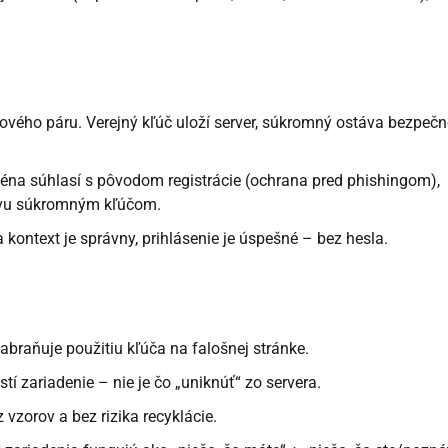
ového páru. Verejný kľúč uloží server, súkromný ostáva bezpečn
ména súhlasí s pôvodom registrácie (ochrana pred phishingom),
ýzvu súkromným kľúčom.
 kontext je správny, prihlásenie je úspešné – bez hesla.
raňuje použitiu kľúča na falošnej stránke.
 zariadenie – nie je čo „uniknúť“ zo servera.
vzorov a bez rizika recyklácie.