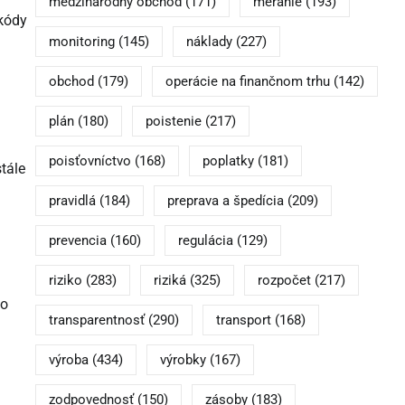
medzinárodný obchod
(171)
meranie
(193)
 kódy
monitoring
(145)
náklady
(227)
obchod
(179)
operácie na finančnom trhu
(142)
plán
(180)
poistenie
(217)
poisťovníctvo
(168)
poplatky
(181)
tále
pravidlá
(184)
preprava a špedícia
(209)
prevencia
(160)
regulácia
(129)
riziko
(283)
riziká
(325)
rozpočet
(217)
bo
transparentnosť
(290)
transport
(168)
výroba
(434)
výrobky
(167)
zodpovednosť
(150)
zásoby
(183)