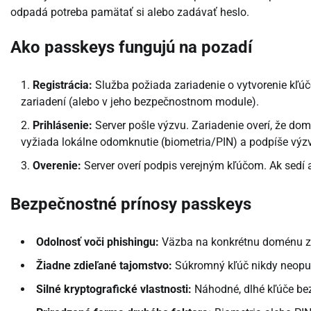
odpadá potreba pamätať si alebo zadávať heslo.
Ako passkeys fungujú na pozadí
Registrácia:
Služba požiada zariadenie o vytvorenie kľúč
zariadení (alebo v jeho bezpečnostnom module).
Prihlásenie:
Server pošle výzvu. Zariadenie overí, že do
vyžiada lokálne odomknutie (biometria/PIN) a podpíše v
Overenie:
Server overí podpis verejným kľúčom. Ak sedí a
Bezpečnostné prínosy passkeys
Odolnosť voči phishingu:
Väzba na konkrétnu doménu zab
Žiadne zdieľané tajomstvo:
Súkromný kľúč nikdy neopustí
Silné kryptografické vlastnosti:
Náhodné, dlhé kľúče bez 