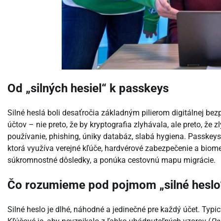
Od „silných hesiel“ k passkeys
Silné heslá boli desaťročia základným pilierom digitálnej be
účtov – nie preto, že by kryptografia zlyhávala, ale preto, že
používanie, phishing, úniky databáz, slabá hygiena. Passkeys (
ktorá využíva verejné kľúče, hardvérové zabezpečenie a biome
súkromnostné dôsledky, a ponúka cestovnú mapu migrácie.
Čo rozumieme pod pojmom „silné heslo
Silné heslo je dlhé, náhodné a jedinečné pre každý účet. Typ