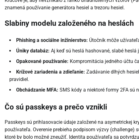
Kľúčové je, aby nevznikalo z ľahko uhádnuteľných vzorov (
Pa
znamená používanie generátora hesiel a trezoru hesiel.
Slabiny modelu založeného na heslách
Phishing a sociálne inžinierstvo:
Útočník môže užívateľa 
Úniky databáz:
Aj keď sú heslá hashované, slabé heslá 
Opakované používanie:
Kompromitácia jedného účtu čas
Krížové zariadenia a zdieľanie:
Zadávanie dlhých hesiel
pravidiel.
Obchádzanie MFA:
SMS kódy a niektoré formy 2FA sú 
Čo sú passkeys a prečo vznikli
Passkeys sú prihlasovacie údaje založené na asymetrickej kr
používateľa. Overenie prebieha podpisom výzvy (challenge) 
ktoré by bolo možné zneužiť. Identita používateľa sa potvrdzu