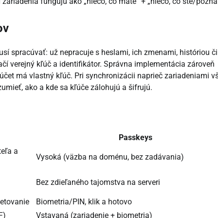
zariadenia fungujú ako „niečo, čo máte“ + „niečo, čo ste/pozná
ov
í spracúvať: už nepracuje s heslami, ich zmenami, históriou či
ačí verejný kľúč a identifikátor. Správna implementácia zároveň
čet má vlastný kľúč. Pri synchronizácii naprieč zariadeniami v
umieť, ako a kde sa kľúče zálohujú a šifrujú.
Passkeys
teľa a
Vysoká (väzba na doménu, bez zadávania)
Bez zdieľaného tajomstva na serveri
setovanie
Biometria/PIN, klik a hotovo
F)
Vstavaná (zariadenie + biometria)