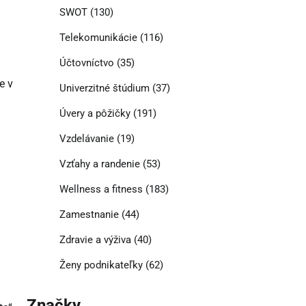
SWOT
(130)
Telekomunikácie
(116)
Účtovníctvo
(35)
e v
Univerzitné štúdium
(37)
Úvery a pôžičky
(191)
Vzdelávanie
(19)
Vzťahy a randenie
(53)
Wellness a fitness
(183)
Zamestnanie
(44)
Zdravie a výživa
(40)
Ženy podnikateľky
(62)
Značky