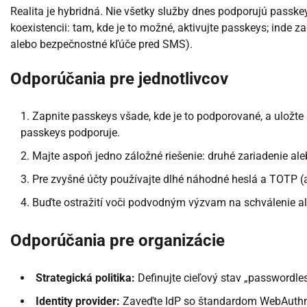
Realita je hybridná. Nie všetky služby dnes podporujú passkey
koexistencii: tam, kde je to možné, aktivujte passkeys; inde 
alebo bezpečnostné kľúče pred SMS).
Odporúčania pre jednotlivcov
Zapnite passkeys všade, kde je to podporované, a uložt
passkeys podporuje.
Majte aspoň jedno záložné riešenie: druhé zariadenie al
Pre zvyšné účty používajte dlhé náhodné heslá a TOTP (
Buďte ostražití voči podvodným výzvam na schválenie al
Odporúčania pre organizácie
Strategická politika:
Definujte cieľový stav „passwordle
Identity provider:
Zaveďte IdP so štandardom WebAuthn