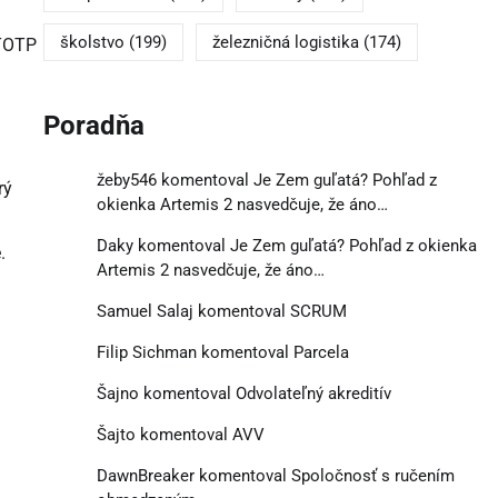
školstvo
(199)
železničná logistika
(174)
 TOTP
Poradňa
žeby546
komentoval
Je Zem guľatá? Pohľad z
rý
okienka Artemis 2 nasvedčuje, že áno…
Daky
komentoval
Je Zem guľatá? Pohľad z okienka
.
Artemis 2 nasvedčuje, že áno…
Samuel Salaj
komentoval
SCRUM
Filip Sichman
komentoval
Parcela
Šajno
komentoval
Odvolateľný akreditív
Šajto
komentoval
AVV
DawnBreaker
komentoval
Spoločnosť s ručením