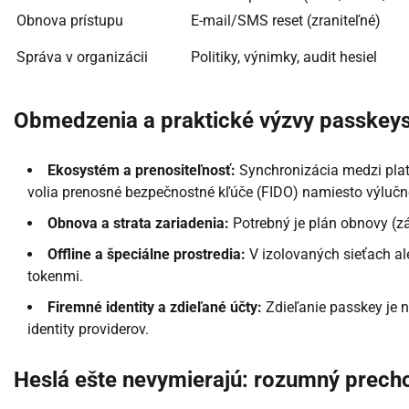
Obnova prístupu
E-mail/SMS reset (zraniteľné)
Správa v organizácii
Politiky, výnimky, audit hesiel
Obmedzenia a praktické výzvy passkey
Ekosystém a prenositeľnosť:
Synchronizácia medzi platf
volia prenosné bezpečnostné kľúče (FIDO) namiesto výlučn
Obnova a strata zariadenia:
Potrebný je plán obnovy (zá
Offline a špeciálne prostredia:
V izolovaných sieťach al
tokenmi.
Firemné identity a zdieľané účty:
Zdieľanie passkey je n
identity providerov.
Heslá ešte nevymierajú: rozumný prech