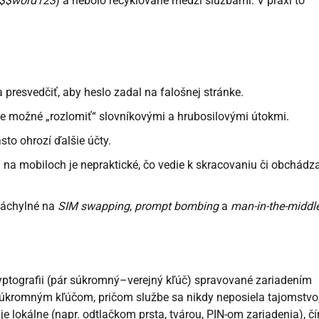
$$word123
) a nebolo recyklované medzi službami. V praxi to
presvedčiť, aby heslo zadal na falošnej stránke.
je možné „rozlomiť“ slovníkovými a hrubosilovými útokmi.
to ohrozí ďalšie účty.
 na mobiloch je nepraktické, čo vedie k skracovaniu či obchádz
náchylné na
SIM swapping
,
prompt bombing
a
man-in-the-middl
yptografii (pár súkromný–verejný kľúč) spravované zariadením
súkromným kľúčom, pričom službe sa nikdy neposiela tajomstvo
je lokálne (napr. odtlačkom prsta, tvárou, PIN-om zariadenia), č