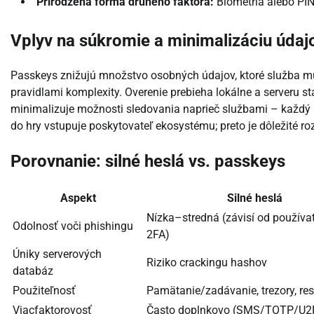
Prirodzená forma druhého faktora:
Biometria alebo PIN 
Vplyv na súkromie a minimalizáciu údaj
Passkeys znižujú množstvo osobných údajov, ktoré služba mus
pravidlami komplexity. Overenie prebieha lokálne a serveru st
minimalizuje možnosti sledovania naprieč službami – každý ú
do hry vstupuje poskytovateľ ekosystému; preto je dôležité roz
Porovnanie: silné heslá vs. passkeys
Aspekt
Silné heslá
Nízka–stredná (závisí od používa
Odolnosť voči phishingu
2FA)
Úniky serverových
Riziko crackingu hashov
databáz
Použiteľnosť
Pamätanie/zadávanie, trezory, re
Viacfaktorovosť
Často doplnkovo (SMS/TOTP/U2