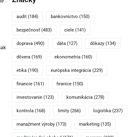
te“.
audit
(184)
bankovníctvo
(150)
bezpečnosť
(483)
ciele
(141)
doprava
(490)
dáta
(127)
dôkazy
(134)
šak
dôvera
(169)
ekonometria
(160)
etika
(190)
európska integrácia
(229)
financie
(161)
hranice
(150)
investovanie
(123)
komunikácia
(278)
kontrola
(168)
limity
(266)
logistika
(237)
manažment výroby
(173)
marketing
(135)