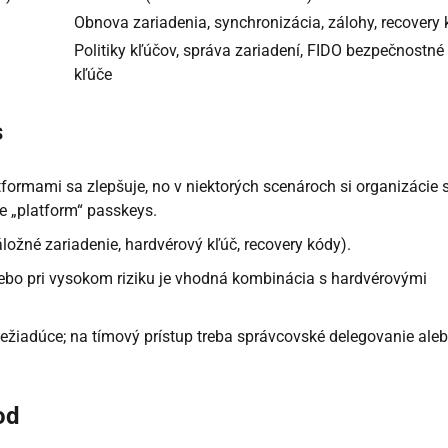
Obnova zariadenia, synchronizácia, zálohy, recovery
Politiky kľúčov, správa zariadení, FIDO bezpečnostné
kľúče
s
ormami sa zlepšuje, no v niektorých scenároch si organizácie s
e „platform“ passkeys.
ložné zariadenie, hardvérový kľúč, recovery kódy).
ebo pri vysokom riziku je vhodná kombinácia s hardvérovými
ežiadúce; na tímový prístup treba správcovské delegovanie ale
od