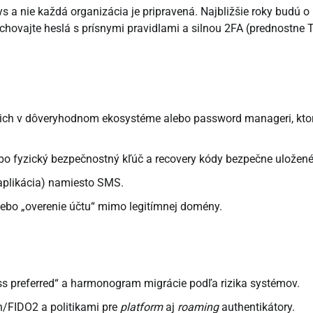
s a nie každá organizácia je pripravená. Najbližšie roky budú o
zachovajte heslá s prísnymi pravidlami a silnou 2FA (prednostne
e ich v dôveryhodnom ekosystéme alebo password manageri, kto
ebo fyzický bezpečnostný kľúč a recovery kódy bezpečne uložené
aplikácia) namiesto SMS.
ebo „overenie účtu“ mimo legitímnej domény.
ss preferred“ a harmonogram migrácie podľa rizika systémov.
/FIDO2 a politikami pre
platform
aj
roaming
authentikátory.