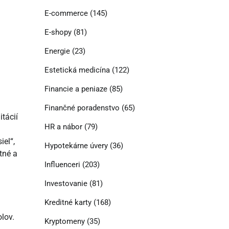
E-commerce
(145)
E-shopy
(81)
Energie
(23)
Estetická medicína
(122)
Financie a peniaze
(85)
Finančné poradenstvo
(65)
tácií
HR a nábor
(79)
iel“,
Hypotekárne úvery
(36)
tné a
Influenceri
(203)
Investovanie
(81)
Kreditné karty
(168)
lov.
Kryptomeny
(35)