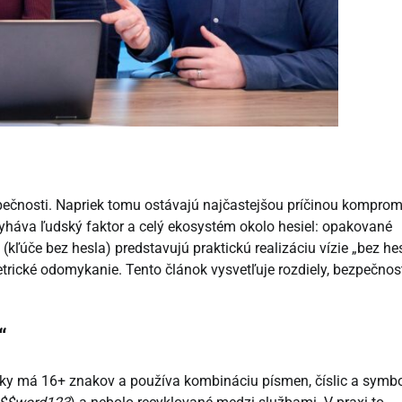
zpečnosti. Napriek tomu ostávajú najčastejšou príčinou kompromi
 zlyháva ľudský faktor a celý ekosystém okolo hesiel: opakované
kľúče bez hesla) predstavujú praktickú realizáciu vízie „bez hes
trické odomykanie. Tento článok vysvetľuje rozdiely, bezpečnos
“
icky má 16+ znakov a používa kombináciu písmen, číslic a symbo