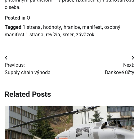
o seba.
Posted in
O
Tagged
1 strana
,
hodnoty
,
hranice
,
manifest
,
osobný
manifest 1 strana
,
revízia
,
smer
,
záväzok
Navigácia
Previous:
Next:
v
Supply chain výhoda
Bankové účty
článku
Related Posts