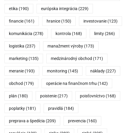
etika
(190)
európska integrácia
(229)
financie
(161)
hranice
(150)
investovanie
(123)
komunikácia
(278)
kontrola
(168)
limity
(266)
logistika
(237)
manažment výroby
(173)
marketing
(135)
medzinárodný obchod
(171)
meranie
(193)
monitoring
(145)
náklady
(227)
obchod
(179)
operácie na finančnom trhu
(142)
plán
(180)
poistenie
(217)
poisťovníctvo
(168)
poplatky
(181)
pravidlá
(184)
preprava a špedícia
(209)
prevencia
(160)