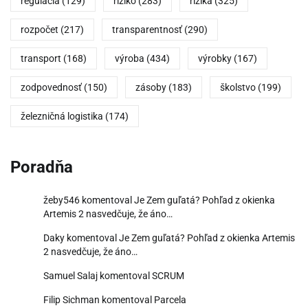
regulácia
(129)
riziko
(283)
riziká
(325)
rozpočet
(217)
transparentnosť
(290)
transport
(168)
výroba
(434)
výrobky
(167)
zodpovednosť
(150)
zásoby
(183)
školstvo
(199)
železničná logistika
(174)
Poradňa
žeby546
komentoval
Je Zem guľatá? Pohľad z okienka
Artemis 2 nasvedčuje, že áno…
Daky
komentoval
Je Zem guľatá? Pohľad z okienka Artemis
2 nasvedčuje, že áno…
Samuel Salaj
komentoval
SCRUM
Filip Sichman
komentoval
Parcela