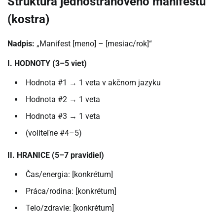
Štruktúra jednostranového manifestu
(kostra)
Nadpis:
„Manifest [meno] – [mesiac/rok]“
I. HODNOTY (3–5 viet)
Hodnota #1 → 1 veta v akčnom jazyku
Hodnota #2 → 1 veta
Hodnota #3 → 1 veta
(voliteľne #4–5)
II. HRANICE (5–7 pravidiel)
Čas/energia: [konkrétum]
Práca/rodina: [konkrétum]
Telo/zdravie: [konkrétum]