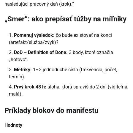
nasledujúci pracovný deň (krok).“
„Smer“: ako prepísať túžby na míľniky
Pomenuj výsledok:
čo bude existovať na konci
(artefakt/služba/zvyk)?
DoD – Definition of Done:
3 body, ktoré označia
„hotovo“.
Metriky:
1–3 jednoduché čísla (frekvencia, počet,
termín).
Prvý krok 48 h:
úloha, ktorú spravíš do 2 dní (viditeľná,
malá).
Príklady blokov do manifestu
Hodnoty