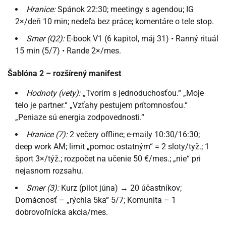
Hranice:
Spánok 22:30; meetingy s agendou; IG
2×/deň 10 min; nedeľa bez práce; komentáre o tele stop.
Smer (Q2):
E-book V1 (6 kapitol, máj 31) • Ranný rituál
15 min (5/7) • Rande 2×/mes.
Šablóna 2 – rozšírený manifest
Hodnoty (vety):
„Tvorím s jednoduchosťou.“ „Moje
telo je partner.“ „Vzťahy pestujem prítomnosťou.“
„Peniaze sú energia zodpovednosti.“
Hranice (7):
2 večery offline; e-maily 10:30/16:30;
deep work AM; limit „pomoc ostatným“ = 2 sloty/tyž.; 1
šport 3×/týž.; rozpočet na učenie 50 €/mes.; „nie“ pri
nejasnom rozsahu.
Smer (3):
Kurz (pilot júna) → 20 účastníkov;
Domácnosť – „rýchla 5ka“ 5/7; Komunita – 1
dobrovoľnícka akcia/mes.