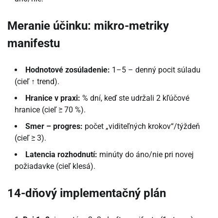
Meranie účinku: mikro-metriky
manifestu
Hodnotové zosúladenie:
1–5 – denný pocit súladu
(cieľ ↑ trend).
Hranice v praxi:
% dní, keď ste udržali 2 kľúčové
hranice (cieľ ≥ 70 %).
Smer – progres:
počet „viditeľných krokov“/týždeň
(cieľ ≥ 3).
Latencia rozhodnutí:
minúty do áno/nie pri novej
požiadavke (cieľ klesá).
14-dňový implementačný plán