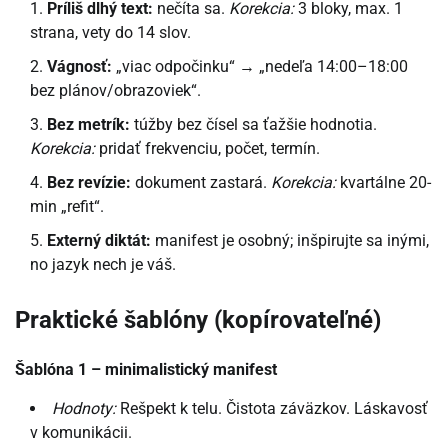
Príliš dlhý text:
nečíta sa.
Korekcia:
3 bloky, max. 1
strana, vety do 14 slov.
Vágnosť:
„viac odpočinku“ → „nedeľa 14:00–18:00
bez plánov/obrazoviek“.
Bez metrík:
túžby bez čísel sa ťažšie hodnotia.
Korekcia:
pridať frekvenciu, počet, termín.
Bez revízie:
dokument zastará.
Korekcia:
kvartálne 20-
min „refit“.
Externý diktát:
manifest je osobný; inšpirujte sa inými,
no jazyk nech je váš.
Praktické šablóny (kopírovateľné)
Šablóna 1 – minimalistický manifest
Hodnoty:
Rešpekt k telu. Čistota záväzkov. Láskavosť
v komunikácii.