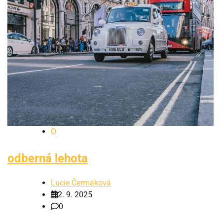
O
odberná lehota
Lucie Čermáková
2. 9. 2025
0