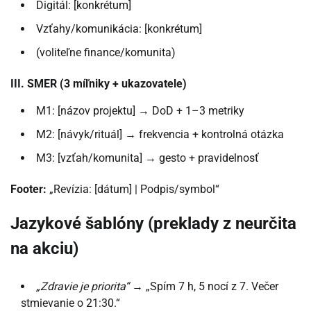
Digitál: [konkrétum]
Vzťahy/komunikácia: [konkrétum]
(voliteľne finance/komunita)
III. SMER (3 míľniky + ukazovatele)
M1: [názov projektu] → DoD + 1–3 metriky
M2: [návyk/rituál] → frekvencia + kontrolná otázka
M3: [vzťah/komunita] → gesto + pravidelnosť
Footer:
„Revízia: [dátum] | Podpis/symbol“
Jazykové šablóny (preklady z neurčita
na akciu)
„Zdravie je priorita“
→ „Spím 7 h, 5 nocí z 7. Večer
stmievanie o 21:30.“