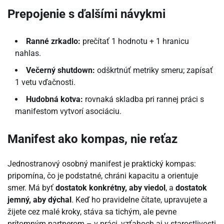
Prepojenie s ďalšími návykmi
Ranné zrkadlo:
prečítať 1 hodnotu + 1 hranicu
nahlas.
Večerný shutdown:
odškrtnúť metriky smeru; zapísať
1 vetu vďačnosti.
Hudobná kotva:
rovnaká skladba pri rannej práci s
manifestom vytvorí asociáciu.
Manifest ako kompas, nie reťaz
Jednostranový osobný manifest je praktický kompas:
pripomína, čo je podstatné, chráni kapacitu a orientuje
smer. Má byť
dostatok konkrétny, aby viedol
, a
dostatok
jemný, aby dýchal
. Keď ho pravidelne čítate, upravujete a
žijete cez malé kroky, stáva sa tichým, ale pevne
prítomným partnerom – v práci, vzťahoch aj v starostlivosti