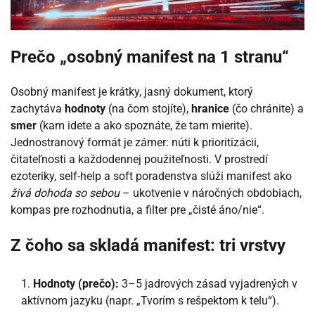
Prečo „osobný manifest na 1 stranu“
Osobný manifest je krátky, jasný dokument, ktorý
zachytáva
hodnoty
(na čom stojíte),
hranice
(čo chránite) a
smer
(kam idete a ako spoznáte, že tam mierite).
Jednostranový formát je zámer: núti k prioritizácii,
čitateľnosti a každodennej použiteľnosti. V prostredí
ezoteriky, self-help a soft poradenstva slúži manifest ako
živá dohoda so sebou
– ukotvenie v náročných obdobiach,
kompas pre rozhodnutia, a filter pre „čisté áno/nie“.
Z čoho sa skladá manifest: tri vrstvy
Hodnoty (prečo):
3–5 jadrových zásad vyjadrených v
aktívnom jazyku (napr. „Tvorím s rešpektom k telu“).