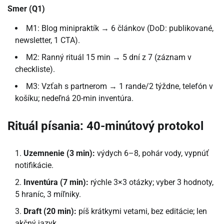
Smer (Q1)
M1: Blog minipraktík → 6 článkov (DoD: publikované,
newsletter, 1 CTA).
M2: Ranný rituál 15 min → 5 dní z 7 (záznam v
checkliste).
M3: Vzťah s partnerom → 1 rande/2 týždne, telefón v
košíku; nedeľná 20-min inventúra.
Rituál písania: 40-minútový protokol
Uzemnenie (3 min):
výdych 6–8, pohár vody, vypnúť
notifikácie.
Inventúra (7 min):
rýchle 3×3 otázky; vyber 3 hodnoty,
5 hraníc, 3 míľniky.
Draft (20 min):
píš krátkymi vetami, bez editácie; len
akčný jazyk.