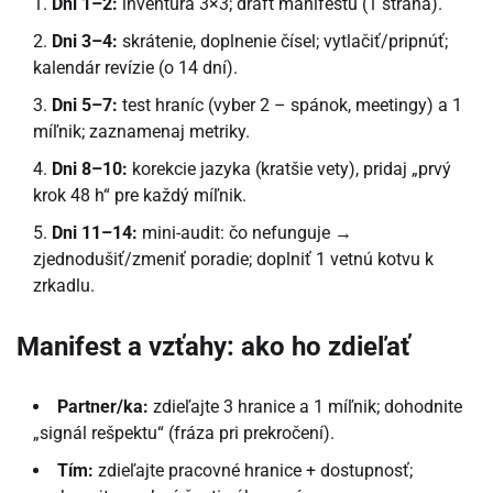
Dni 1–2:
inventúra 3×3; draft manifestu (1 strana).
Dni 3–4:
skrátenie, doplnenie čísel; vytlačiť/pripnúť;
kalendár revízie (o 14 dní).
Dni 5–7:
test hraníc (vyber 2 – spánok, meetingy) a 1
míľnik; zaznamenaj metriky.
Dni 8–10:
korekcie jazyka (kratšie vety), pridaj „prvý
krok 48 h“ pre každý míľnik.
Dni 11–14:
mini-audit: čo nefunguje →
zjednodušiť/zmeniť poradie; doplniť 1 vetnú kotvu k
zrkadlu.
Manifest a vzťahy: ako ho zdieľať
Partner/ka:
zdieľajte 3 hranice a 1 míľnik; dohodnite
„signál rešpektu“ (fráza pri prekročení).
Tím:
zdieľajte pracovné hranice + dostupnosť;