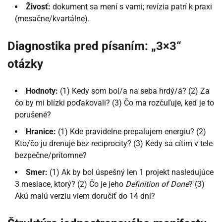
Živosť:
dokument sa mení s vami; revízia patrí k praxi
(mesačne/kvartálne).
Diagnostika pred písaním: „3×3“
otázky
Hodnoty:
(1) Kedy som bol/a na seba hrdý/á? (2) Za
čo by mi blízki poďakovali? (3) Čo ma rozčuľuje, keď je to
porušené?
Hranice:
(1) Kde pravidelne prepalujem energiu? (2)
Kto/čo ju drenuje bez reciprocity? (3) Kedy sa cítim v tele
bezpečne/prítomne?
Smer:
(1) Ak by bol úspešný len 1 projekt nasledujúce
3 mesiace, ktorý? (2) Čo je jeho
Definition of Done
? (3)
Akú malú verziu viem doručiť do 14 dní?