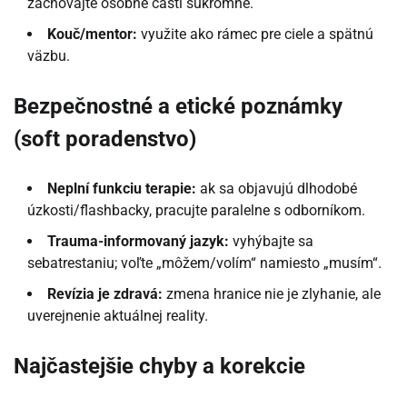
zachovajte osobné časti súkromné.
Kouč/mentor:
využite ako rámec pre ciele a spätnú
väzbu.
Bezpečnostné a etické poznámky
(soft poradenstvo)
Neplní funkciu terapie:
ak sa objavujú dlhodobé
úzkosti/flashbacky, pracujte paralelne s odborníkom.
Trauma-informovaný jazyk:
vyhýbajte sa
sebatrestaniu; voľte „môžem/volím“ namiesto „musím“.
Revízia je zdravá:
zmena hranice nie je zlyhanie, ale
uverejnenie aktuálnej reality.
Najčastejšie chyby a korekcie