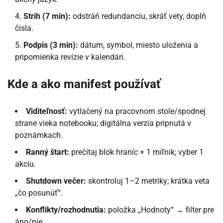
Strih (7 min):
odstráň redundanciu, skráť vety, doplň
čísla.
Podpis (3 min):
dátum, symbol, miesto uloženia a
pripomienka revízie v kalendári.
Kde a ako manifest používať
Viditeľnosť:
vytlačený na pracovnom stole/spodnej
strane vieka notebooku; digitálna verzia pripnutá v
poznámkach.
Ranný štart:
prečítaj blok hraníc + 1 míľnik; vyber 1
akciu.
Shutdown večer:
skontroluj 1–2 metriky; krátka veta
„čo posunúť“.
Konflikty/rozhodnutia:
položka „Hodnoty“ → filter pre
áno/nie.