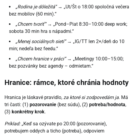
„Rodina je dôležitá“
→ „Ut/Št o 18:00 spoločná večera
bez mobilov (60 min).“
„Chcem tvoriť“
→ „Pond–Piat 8:30–10:00 deep work;
sobota 30 min hra s nápadmi.“
„Menej sociálnych sietí“
→ „IG/TT len 2×/deň do 10
min; nedeľa bez feedu.“
„Chcem hranice v práci“
→ „Meetingy 10:00–15:00;
bez pozvánky bez agendy – odmietam.“
Hranice: rámce, ktoré chránia hodnoty
Hranica je láskavé pravidlo,
za ktoré si zodpovedám ja
. Má
tri časti: (1)
pozorovanie
(bez súdu), (2)
potreba/hodnota
,
(3)
konkrétny krok
.
Príklad:
„Keď sa ozývate po 20:00 (pozorovanie),
potrebujem oddych a ticho (potreba), odpoviem