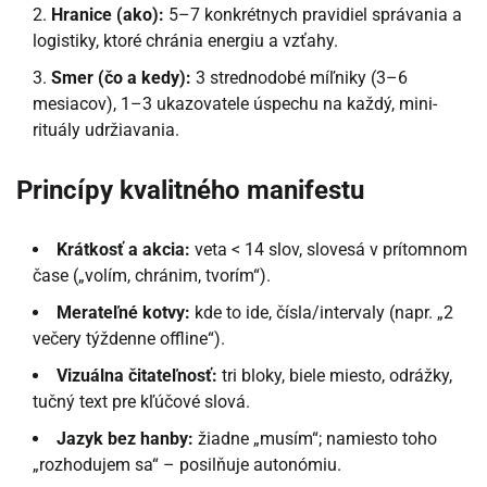
Hranice (ako):
5–7 konkrétnych pravidiel správania a
logistiky, ktoré chránia energiu a vzťahy.
Smer (čo a kedy):
3 strednodobé míľniky (3–6
mesiacov), 1–3 ukazovatele úspechu na každý, mini-
rituály udržiavania.
Princípy kvalitného manifestu
Krátkosť a akcia:
veta < 14 slov, slovesá v prítomnom
čase („volím, chránim, tvorím“).
Merateľné kotvy:
kde to ide, čísla/intervaly (napr. „2
večery týždenne offline“).
Vizuálna čitateľnosť:
tri bloky, biele miesto, odrážky,
tučný text pre kľúčové slová.
Jazyk bez hanby:
žiadne „musím“; namiesto toho
„rozhodujem sa“ – posilňuje autonómiu.