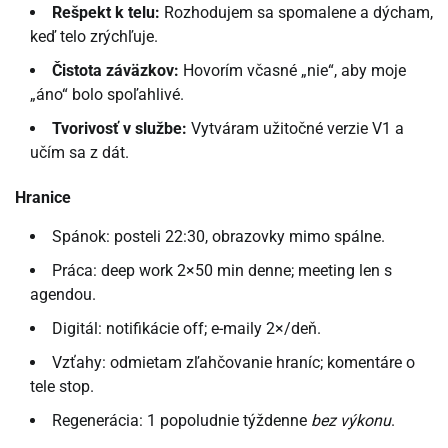
Rešpekt k telu:
Rozhodujem sa spomalene a dýcham,
keď telo zrýchľuje.
Čistota záväzkov:
Hovorím včasné „nie“, aby moje
„áno“ bolo spoľahlivé.
Tvorivosť v službe:
Vytváram užitočné verzie V1 a
učím sa z dát.
Hranice
Spánok: posteli 22:30, obrazovky mimo spálne.
Práca: deep work 2×50 min denne; meeting len s
agendou.
Digitál: notifikácie off; e-maily 2×/deň.
Vzťahy: odmietam zľahčovanie hraníc; komentáre o
tele stop.
Regenerácia: 1 popoludnie týždenne
bez výkonu
.