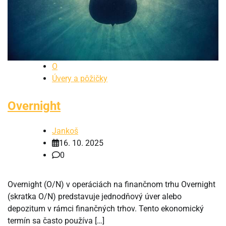
O
Úvery a pôžičky
Overnight
Jankoš
16. 10. 2025
0
Overnight (O/N) v operáciách na finančnom trhu Overnight
(skratka O/N) predstavuje jednodňový úver alebo
depozitum v rámci finančných trhov. Tento ekonomický
termín sa často používa […]