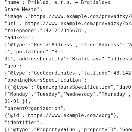
"name":"Príklad, s.r.o. – Bratislava
Staré Mesto",
"image":"https://www.example.com/prevadzky/
"url":"https://www.example.com/prevadzky/br
"telephone":"+421212345678",
"address":
{"@type":"PostalAddress","streetAddress":"V
1","postalCode":"811
01","addressLocality":"Bratislava","address
"geo":
{"@type":"GeoCoordinates","latitude":48.142
"openingHoursSpecification":
[{"@type":"OpeningHoursSpecification","dayO
["Monday","Tuesday","Wednesday","Thursday",
01-01"}],
"parentOrganization":
{"@id":"https://www.example.com/#org"},
"identifier":
[{"@type":"PropertyValue","propertyID":"Goo