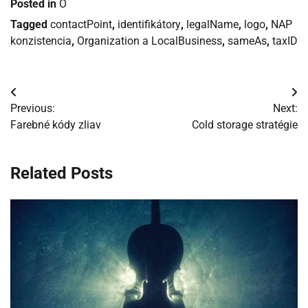
Posted in
O
Tagged
contactPoint
,
identifikátory
,
legalName
,
logo
,
NAP
konzistencia
,
Organization a LocalBusiness
,
sameAs
,
taxID
Navigácia
Previous:
Next:
v
Farebné kódy zliav
Cold storage stratégie
článku
Related Posts