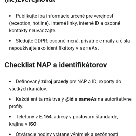
Publikujte iba informácie určené pre verejnosť
(reception, hotline). Interné linky, interné ID a osobné
kontakty neuvádzajte.
Sledujte GDPR: osobné mená, privátne e-maily a čísla
nepoužívajte ako identifikátory v
sameAs
.
Checklist NAP a identifikátorov
Definovaný
zdroj pravdy
pre NAP a ID; exporty do
všetkých kanálov.
Každá entita má trvalý
@id
a
sameAs
na autoritatívne
profily.
Telefóny v
E.164
, adresy v poštovom štandarde,
krajina v
ISO
.
Otváracie hodiny vrátane výnimiek a sezónnosti