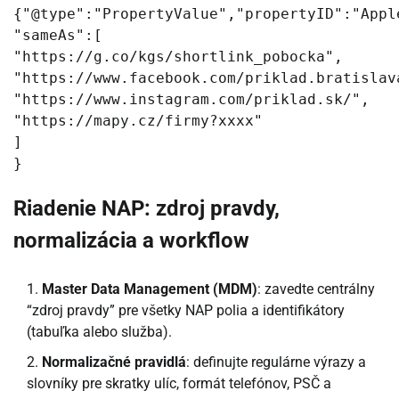
{"@type":"PropertyValue","propertyID":"Appl
"sameAs":[
"https://g.co/kgs/shortlink_pobocka",
"https://www.facebook.com/priklad.bratislav
"https://www.instagram.com/priklad.sk/",
"https://mapy.cz/firmy?xxxx"
]
}
Riadenie NAP: zdroj pravdy,
normalizácia a workflow
Master Data Management (MDM)
: zavedte centrálny
“zdroj pravdy” pre všetky NAP polia a identifikátory
(tabuľka alebo služba).
Normalizačné pravidlá
: definujte regulárne výrazy a
slovníky pre skratky ulíc, formát telefónov, PSČ a