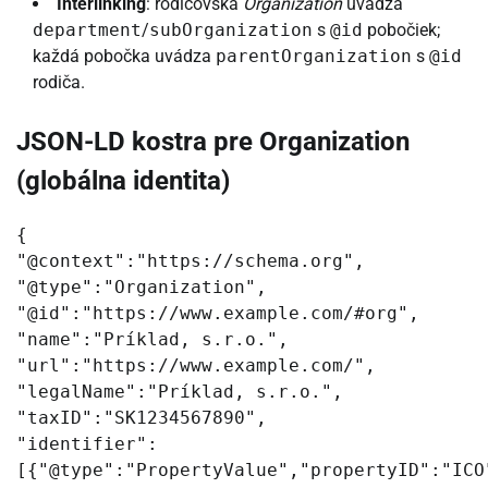
Interlinking
: rodičovská
Organization
uvádza
department
/
subOrganization
s
@id
pobočiek;
každá pobočka uvádza
parentOrganization
s
@id
rodiča.
JSON-LD kostra pre Organization
(globálna identita)
{
"@context":"https://schema.org",
"@type":"Organization",
"@id":"https://www.example.com/#org",
"name":"Príklad, s.r.o.",
"url":"https://www.example.com/",
"legalName":"Príklad, s.r.o.",
"taxID":"SK1234567890",
"identifier":
[{"@type":"PropertyValue","propertyID":"ICO