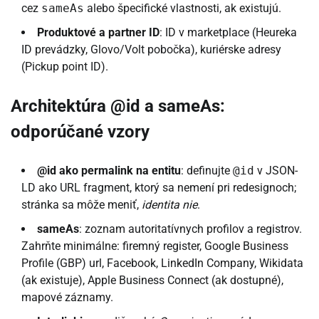
cez
sameAs
alebo špecifické vlastnosti, ak existujú.
Produktové a partner ID
: ID v marketplace (Heureka
ID prevádzky, Glovo/Volt pobočka), kuriérske adresy
(Pickup point ID).
Architektúra @id a sameAs:
odporúčané vzory
@id ako permalink na entitu
: definujte
@id
v JSON-
LD ako URL fragment, ktorý sa nemení pri redesignoch;
stránka sa môže meniť,
identita nie
.
sameAs
: zoznam autoritatívnych profilov a registrov.
Zahrňte minimálne: firemný register, Google Business
Profile (GBP) url, Facebook, LinkedIn Company, Wikidata
(ak existuje), Apple Business Connect (ak dostupné),
mapové záznamy.