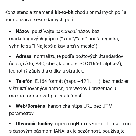
Konzistencia znamená
bit-to-bit
zhodu primárnych polí a
normalizáciu sekundárnych polí:
Názov
: používajte
canonical
názov bez
marketingových prípon (“s.r.o.”/“a.s.” podľa registra;
vyhnite sa “| Najlepšia kaviareň v meste”).
Adresa
: normalizujte podľa poštových štandardov
(ulica, číslo, PSČ, obec, krajina v ISO 3166-1 alpha-2),
jednotný zápis diakritiky a skratiek.
Telefón
: E.164 formát (napr.
+421...
), bez medzier
v štruktúrovaných dátach; pre webovú prezentáciu
možno formátovať pre čitateľnosť.
Web/Doména
: kanonická https URL bez UTM
parametrov.
Otváracie hodiny
:
openingHoursSpecification
s časovým pásmom IANA; ak je sezónnosť, používajte