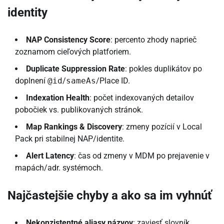
identity
NAP Consistency Score
: percento zhody naprieč
zoznamom cieľových platforiem.
Duplicate Suppression Rate
: pokles duplikátov po
doplnení
@id
/
sameAs
/Place ID.
Indexation Health
: počet indexovaných detailov
pobočiek vs. publikovaných stránok.
Map Rankings & Discovery
: zmeny pozícií v Local
Pack pri stabilnej NAP/identite.
Alert Latency
: čas od zmeny v MDM po prejavenie v
mapách/adr. systémoch.
Najčastejšie chyby a ako sa im vyhnúť
Nekonzistentné aliasy názvov
: zaviesť slovník