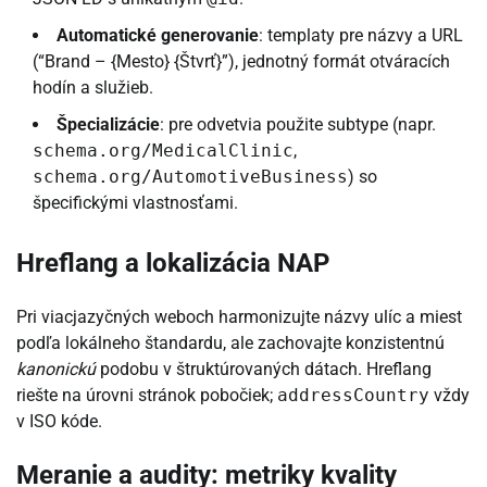
Automatické generovanie
: templaty pre názvy a URL
(“Brand – {Mesto} {Štvrť}”), jednotný formát otváracích
hodín a služieb.
Špecializácie
: pre odvetvia použite subtype (napr.
schema.org/MedicalClinic
,
schema.org/AutomotiveBusiness
) so
špecifickými vlastnosťami.
Hreflang a lokalizácia NAP
Pri viacjazyčných weboch harmonizujte názvy ulíc a miest
podľa lokálneho štandardu, ale zachovajte konzistentnú
kanonickú
podobu v štruktúrovaných dátach. Hreflang
riešte na úrovni stránok pobočiek;
addressCountry
vždy
v ISO kóde.
Meranie a audity: metriky kvality