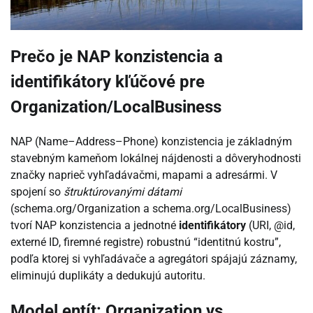
Prečo je NAP konzistencia a
identifikátory kľúčové pre
Organization/LocalBusiness
NAP (Name–Address–Phone) konzistencia je základným
stavebným kameňom lokálnej nájdenosti a dôveryhodnosti
značky naprieč vyhľadávačmi, mapami a adresármi. V
spojení so
štruktúrovanými dátami
(schema.org/Organization a schema.org/LocalBusiness)
tvorí NAP konzistencia a jednotné
identifikátory
(URI, @id,
externé ID, firemné registre) robustnú “identitnú kostru”,
podľa ktorej si vyhľadávače a agregátori spájajú záznamy,
eliminujú duplikáty a dedukujú autoritu.
Model entít: Organization vs.