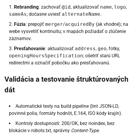
Rebranding
: zachovať
@id
, aktualizovať
name
,
logo
,
sameAs
; dočasne uviesť
alternateName
.
Fúzia
: prepojiť
merger
/
acquiredBy
(ak vhodné); na
webe vysvetliť kontinuitu; v mapách požiadať o zlúčenie
záznamov.
Presťahovanie
: aktualizovať
address
,
geo
, fotky,
openingHoursSpecification
; ošetriť starú URL
redirectmi a označiť pobočku ako presťahovanú.
Validácia a testovanie štruktúrovaných
dát
Automatické testy na build pipeline (lint JSON-LD,
povinné polia, formáty hodnôt, E.164, ISO kódy krajín).
Kontroly dostupnosti: 200/OK, bez noindex, bez
blokácie v robots.txt, správny
Content-Type
.