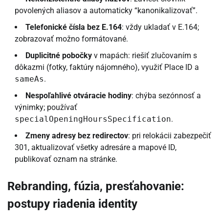
povolených aliasov a automaticky “kanonikalizovať”.
Telefonické čísla bez E.164
: vždy ukladať v E.164;
zobrazovať možno formátované.
Duplicitné pobočky
v mapách: riešiť zlučovaním s
dôkazmi (fotky, faktúry nájomného), využiť Place ID a
sameAs
.
Nespoľahlivé otváracie hodiny
: chýba sezónnosť a
výnimky; používať
specialOpeningHoursSpecification
.
Zmeny adresy bez redirectov
: pri relokácii zabezpečiť
301, aktualizovať všetky adresáre a mapové ID,
publikovať oznam na stránke.
Rebranding, fúzia, presťahovanie:
postupy riadenia identity