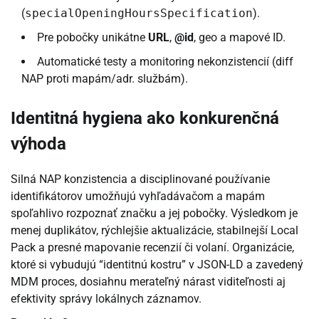
(
specialOpeningHoursSpecification
).
Pre pobočky unikátne
URL
,
@id
, geo a mapové ID.
Automatické testy a monitoring nekonzistencií (diff
NAP proti mapám/adr. službám).
Identitná hygiena ako konkurenčná
výhoda
Silná NAP konzistencia a disciplinované používanie
identifikátorov umožňujú vyhľadávačom a mapám
spoľahlivo rozpoznať značku a jej pobočky. Výsledkom je
menej duplikátov, rýchlejšie aktualizácie, stabilnejší Local
Pack a presné mapovanie recenzií či volaní. Organizácie,
ktoré si vybudujú “identitnú kostru” v JSON-LD a zavedený
MDM proces, dosiahnu merateľný nárast viditeľnosti aj
efektivity správy lokálnych záznamov.