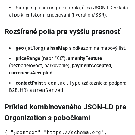
Sampling renderingu: kontrola, či sa JSON-LD vkladá
aj po klientskom renderovaní (hydration/SSR).
Rozšírené polia pre vyššiu presnosť
geo
(lat/long) a
hasMap
s odkazom na mapový list.
priceRange
(napr. “€€”),
amenityFeature
(bezbariérovosť, parkovanie),
paymentAccepted
,
currenciesAccepted
.
contactPoint
s
contactType
(zákaznícka podpora,
B2B, HR) a
areaServed
.
Príklad kombinovaného JSON-LD pre
Organization s pobočkami
{ "@context":"https://schema.org",