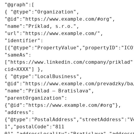
"@graph":[
{ "@type":"Organization",
"@id":"https://www.example.com/#org",
"name":"Príklad, s.r.o.",
"url":"https://www.example.com/",
"identifier":
[{"@type":"PropertyValue","propertyID":"ICO
"sameAs":
["https://www.linkedin.com/company/priklad"
cid=XXXX"] },
{ "@type":"LocalBusiness",
"@id":"https://www.example.com/prevadzky/ba
"name":"Príklad – Bratislava",
"parentOrganization":
{"@id":"https://www.example.com/#org"},
"address":
{"@type":"PostalAddress","streetAddress":"V
1","postalCode":"811
01","addressLocality":"Bratislava","address