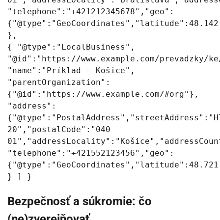
"telephone":"+421212345678","geo":
{"@type":"GeoCoordinates","latitude":48.142
},
{ "@type":"LocalBusiness",
"@id":"https://www.example.com/prevadzky/ke
"name":"Príklad – Košice",
"parentOrganization":
{"@id":"https://www.example.com/#org"},
"address":
{"@type":"PostalAddress","streetAddress":"H
20","postalCode":"040
01","addressLocality":"Košice","addressCoun
"telephone":"+421552123456","geo":
{"@type":"GeoCoordinates","latitude":48.721
} ] }
Bezpečnosť a súkromie: čo
(ne)zverejňovať