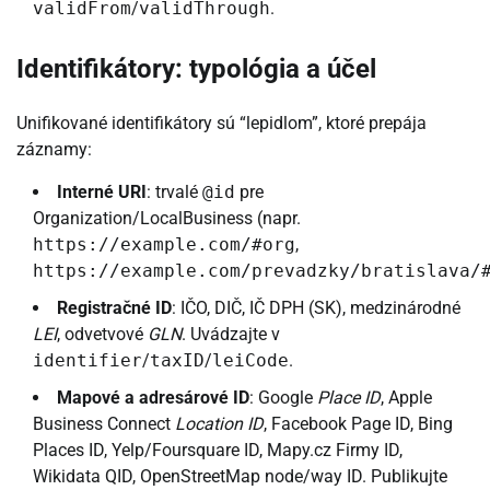
validFrom
/
validThrough
.
Identifikátory: typológia a účel
Unifikované identifikátory sú “lepidlom”, ktoré prepája
záznamy:
Interné URI
: trvalé
@id
pre
Organization/LocalBusiness (napr.
https://example.com/#org
,
https://example.com/prevadzky/bratislava/
Registračné ID
: IČO, DIČ, IČ DPH (SK), medzinárodné
LEI
, odvetvové
GLN
. Uvádzajte v
identifier
/
taxID
/
leiCode
.
Mapové a adresárové ID
: Google
Place ID
, Apple
Business Connect
Location ID
, Facebook Page ID, Bing
Places ID, Yelp/Foursquare ID, Mapy.cz Firmy ID,
Wikidata QID, OpenStreetMap node/way ID. Publikujte