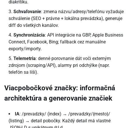
diakritiku.
Schvaľovanie
: zmena názvu/adresy/telefónu vyžaduje
schválenie (SEO + právne + lokálna prevádzka), generuje
diff do všetkých kanálov.
Synchronizácia
: API integrácie na GBP, Apple Business
Connect, Facebook, Bing; fallback cez manuálne
exporty/importy.
Telemetria
: denné porovnanie dát voči externým
zdrojom (scraping/API), alarmy pri odchýlke (napr.
telefón sa líši).
Viacpobočkové značky: informačná
architektúra a generovanie značiek
IA
: /prevadzky/ (index) → /prevadzky/{mesto}/
(listing) → detail pobočky. Každý detail má vlastné
JSON-LD s unikátnym
@id
.