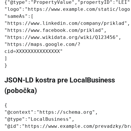
{"@type":"PropertyValue","propertyID":"LEI"
"logo":"https://www.example.com/static/logo
"sameAs":[
"https://www.linkedin.com/company/priklad",
"https://www.facebook.com/priklad",
"https://www.wikidata.org/wiki/Q123456",
"https://maps.google.com/?
cid=XXXXXXXXXXXXXXX"
]
}
JSON-LD kostra pre LocalBusiness
(pobočka)
{
"@context":"https://schema.org",
"@type":"LocalBusiness",
"@id":"https://www.example.com/prevadzky/br