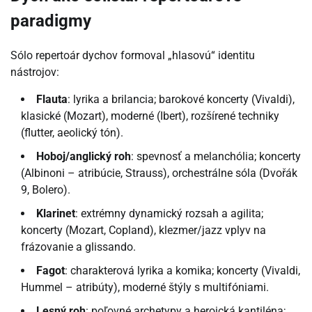
paradigmy
Sólo repertoár dychov formoval „hlasovú“ identitu
nástrojov:
Flauta
: lyrika a brilancia; barokové koncerty (Vivaldi),
klasické (Mozart), moderné (Ibert), rozšírené techniky
(flutter, aeolický tón).
Hoboj/anglický roh
: spevnosť a melanchólia; koncerty
(Albinoni – atribúcie, Strauss), orchestrálne sóla (Dvořák
9, Bolero).
Klarinet
: extrémny dynamický rozsah a agilita;
koncerty (Mozart, Copland), klezmer/jazz vplyv na
frázovanie a glissando.
Fagot
: charakterová lyrika a komika; koncerty (Vivaldi,
Hummel – atribúty), moderné štýly s multifóniami.
Lesný roh
: poľovné archetypy a heroická kantiléna;