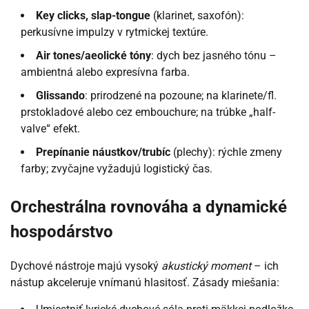
Key clicks, slap-tongue
(klarinet, saxofón):
perkusívne impulzy v rytmickej textúre.
Air tones/aeolické tóny
: dych bez jasného tónu –
ambientná alebo expresívna farba.
Glissando
: prirodzené na pozoune; na klarinete/fl.
prstokladové alebo cez embouchure; na trúbke „half-
valve“ efekt.
Prepínanie náustkov/trubíc
(plechy): rýchle zmeny
farby; zvyčajne vyžadujú logistický čas.
Orchestrálna rovnováha a dynamické
hospodárstvo
Dychové nástroje majú vysoký
akustický moment
– ich
nástup akceleruje vnímanú hlasitosť. Zásady miešania: