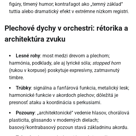
figúry, tlmený humor; kontrafagot ako „temný základ“
tuttia alebo dramatický efekt v extrémne nízkom registri.
Plechové dychy v orchestri: rétorika a
architektúra zvuku
Lesné rohy
: most medzi drevom a plechom;
harmónia, podklady, ale aj lyrické sóla;
stopped horn
(rukou v korpuse) poskytuje expresívny, zatmavnutý
timbre.
Trúbky
: signálna a fanfárová funkcia, metalický lesk;
harmonické funkcie v akordoch plechov; dôležitá je
presnosť ataku a koordinácia s perkusiami.
Pozouny
: „architektonické“ vedenie hlasov, chorálová
plasticita, glissando v moderných dielach;
basový/kontrabasový pozoun stavá základninu akordu.