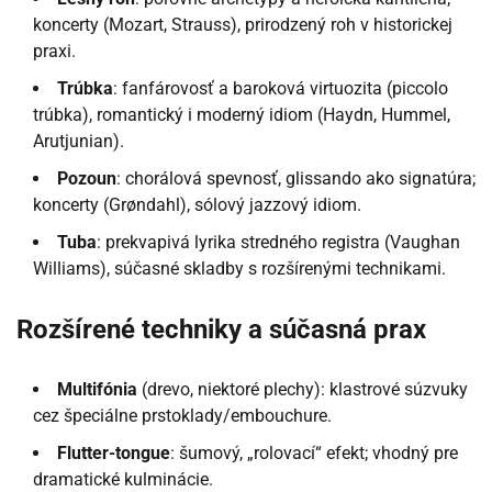
koncerty (Mozart, Strauss), prirodzený roh v historickej
praxi.
Trúbka
: fanfárovosť a baroková virtuozita (piccolo
trúbka), romantický i moderný idiom (Haydn, Hummel,
Arutjunian).
Pozoun
: chorálová spevnosť, glissando ako signatúra;
koncerty (Grøndahl), sólový jazzový idiom.
Tuba
: prekvapivá lyrika stredného registra (Vaughan
Williams), súčasné skladby s rozšírenými technikami.
Rozšírené techniky a súčasná prax
Multifónia
(drevo, niektoré plechy): klastrové súzvuky
cez špeciálne prstoklady/embouchure.
Flutter-tongue
: šumový, „rolovací“ efekt; vhodný pre
dramatické kulminácie.