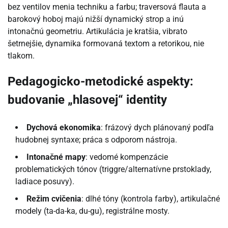
bez ventilov menia techniku a farbu; traversová flauta a
barokový hoboj majú nižší dynamický strop a inú
intonačnú geometriu. Artikulácia je kratšia, vibrato
šetrnejšie, dynamika formovaná textom a retorikou, nie
tlakom.
Pedagogicko-metodické aspekty:
budovanie „hlasovej“ identity
Dychová ekonomika
: frázový dych plánovaný podľa
hudobnej syntaxe; práca s odporom nástroja.
Intonačné mapy
: vedomé kompenzácie
problematických tónov (triggre/alternatívne prstoklady,
ladiace posuvy).
Režim cvičenia
: dlhé tóny (kontrola farby), artikulačné
modely (ta-da-ka, du-gu), registrálne mosty.