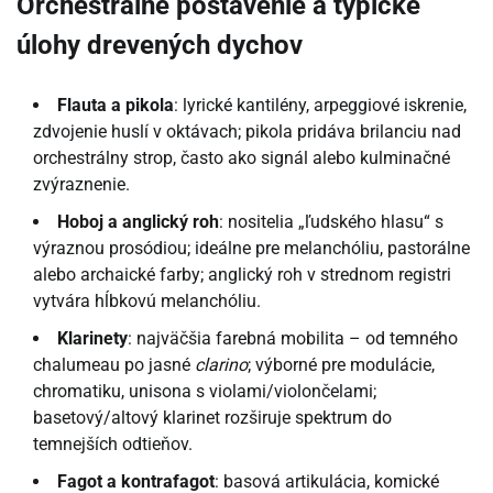
Orchestrálne postavenie a typické
úlohy drevených dychov
Flauta a pikola
: lyrické kantilény, arpeggiové iskrenie,
zdvojenie huslí v oktávach; pikola pridáva brilanciu nad
orchestrálny strop, často ako signál alebo kulminačné
zvýraznenie.
Hoboj a anglický roh
: nositelia „ľudského hlasu“ s
výraznou prosódiou; ideálne pre melanchóliu, pastorálne
alebo archaické farby; anglický roh v strednom registri
vytvára hĺbkovú melanchóliu.
Klarinety
: najväčšia farebná mobilita – od temného
chalumeau po jasné
clarino
; výborné pre modulácie,
chromatiku, unisona s violami/violončelami;
basetový/altový klarinet rozširuje spektrum do
temnejších odtieňov.
Fagot a kontrafagot
: basová artikulácia, komické