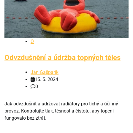
O
Odvzdušnění a údržba topných těles
Ján Gašparík
15. 5. 2024
0
Jak odvzdušnit a udržovat radiátory pro tichý a účinný
provoz. Kontrolujte tlak, těsnost a čistotu, aby topení
fungovalo bez ztrát.