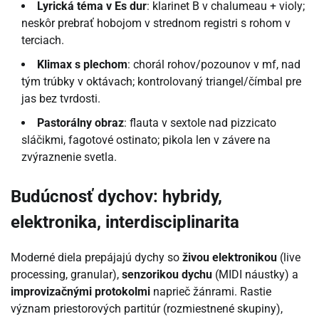
Lyrická téma v Es dur
: klarinet B v chalumeau + violy;
neskôr prebrať hobojom v strednom registri s rohom v
terciach.
Klimax s plechom
: chorál rohov/pozounov v mf, nad
tým trúbky v oktávach; kontrolovaný triangel/čímbal pre
jas bez tvrdosti.
Pastorálny obraz
: flauta v sextole nad pizzicato
sláčikmi, fagotové ostinato; pikola len v závere na
zvýraznenie svetla.
Budúcnosť dychov: hybridy,
elektronika, interdisciplinarita
Moderné diela prepájajú dychy so
živou elektronikou
(live
processing, granular),
senzorikou dychu
(MIDI náustky) a
improvizačnými protokolmi
naprieč žánrami. Rastie
význam priestorových partitúr (rozmiestnené skupiny),