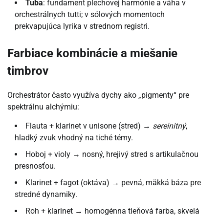
Tuba
: fundament plechovej harmónie a váha v
orchestrálnych tutti; v sólových momentoch
prekvapujúca lyrika v strednom registri.
Farbiace kombinácie a miešanie
timbrov
Orchestrátor často využíva dychy ako „pigmenty“ pre
spektrálnu alchýmiu:
Flauta + klarinet v unisone (stred) →
sereinitný
,
hladký zvuk vhodný na tiché témy.
Hoboj + violy → nosný, hrejivý stred s artikulačnou
presnosťou.
Klarinet + fagot (oktáva) → pevná, mäkká báza pre
stredné dynamiky.
Roh + klarinet → homogénna tieňová farba, skvelá