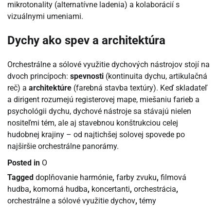
mikrotonality (alternatívne ladenia) a kolaborácií s
vizuálnymi umeniami.
Dychy ako spev a architektúra
Orchestrálne a sólové využitie dychových nástrojov stojí na
dvoch princípoch:
spevnosti
(kontinuita dychu, artikulačná
reč) a
architektúre
(farebná stavba textúry). Keď skladateľ
a dirigent rozumejú registerovej mape, miešaniu farieb a
psychológii dychu, dychové nástroje sa stávajú nielen
nositeľmi tém, ale aj stavebnou konštrukciou celej
hudobnej krajiny – od najtichšej solovej spovede po
najširšie orchestrálne panorámy.
Posted in
O
Tagged
doplňovanie harmónie
,
farby zvuku
,
filmová
hudba
,
komorná hudba
,
koncertanti
,
orchestrácia
,
orchestrálne a sólové využitie dychov
,
témy