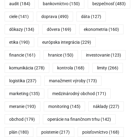
audit
(184)
bankovníctvo
(150)
bezpečnosť
(483)
ciele
(141)
doprava
(490)
dáta
(127)
dôkazy
(134)
dôvera
(169)
ekonometria
(160)
etika
(190)
európska integrácia
(229)
financie
(161)
hranice
(150)
investovanie
(123)
komunikácia
(278)
kontrola
(168)
limity
(266)
logistika
(237)
manažment výroby
(173)
marketing
(135)
medzinárodný obchod
(171)
meranie
(193)
monitoring
(145)
náklady
(227)
obchod
(179)
operácie na finančnom trhu
(142)
plán
(180)
poistenie
(217)
poisťovníctvo
(168)