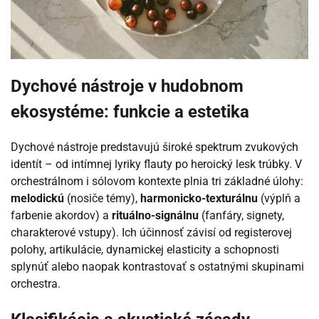
Dychové nástroje v hudobnom
ekosystéme: funkcie a estetika
Dychové nástroje predstavujú široké spektrum zvukových
identít – od intímnej lyriky flauty po heroický lesk trúbky. V
orchestrálnom i sólovom kontexte plnia tri základné úlohy:
melodickú
(nosiče témy),
harmonicko-texturálnu
(výplň a
farbenie akordov) a
rituálno-signálnu
(fanfáry, signety,
charakterové vstupy). Ich účinnosť závisí od registerovej
polohy, artikulácie, dynamickej elasticity a schopnosti
splynúť alebo naopak kontrastovať s ostatnými skupinami
orchestra.