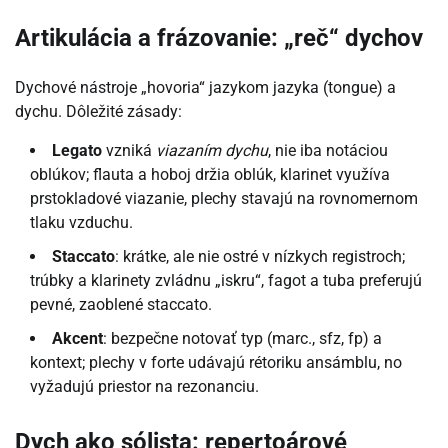
Artikulácia a frázovanie: „reč“ dychov
Dychové nástroje „hovoria“ jazykom jazyka (tongue) a
dychu. Dôležité zásady:
Legato
vzniká
viazaním dychu
, nie iba notáciou
oblúkov; flauta a hoboj držia oblúk, klarinet využíva
prstokladové viazanie, plechy stavajú na rovnomernom
tlaku vzduchu.
Staccato
: krátke, ale nie ostré v nízkych registroch;
trúbky a klarinety zvládnu „iskru“, fagot a tuba preferujú
pevné, zaoblené staccato.
Akcent
: bezpečne notovať typ (marc., sfz, fp) a
kontext; plechy v forte udávajú rétoriku ansámblu, no
vyžadujú priestor na rezonanciu.
Dych ako sólista: repertoárové