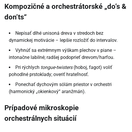
Kompozičné a orchestrátorské „do’s &
don’ts“
Nepísať dlhé unisoná dreva v stredoch bez
dynamickej motivácie – lepšie rozložiť do intervalov.
Vyhnúť sa extrémnym výškam plechov v piane –
intonačne labilné; radšej podoprieť drevom/harfou.
Pri rýchlych
tongue-twisters
(hoboj, fagot) voliť
pohodlné prstoklady; overiť hrateľnosť.
Ponechať dychovým sólám priestor v orchestri
(harmonický „okienkový“ aranžmán).
Prípadové mikroskopie
orchestrálnych situácií