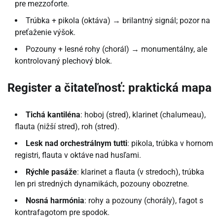
pre mezzoforte.
Trúbka + pikola (oktáva) → brilantný signál; pozor na
preťaženie výšok.
Pozouny + lesné rohy (chorál) → monumentálny, ale
kontrolovaný plechový blok.
Register a čitateľnosť: praktická mapa
Tichá kantiléna
: hoboj (stred), klarinet (chalumeau),
flauta (nižší stred), roh (stred).
Lesk nad orchestrálnym tutti
: pikola, trúbka v hornom
registri, flauta v oktáve nad husľami.
Rýchle pasáže
: klarinet a flauta (v stredoch), trúbka
len pri stredných dynamikách, pozouny obozretne.
Nosná harmónia
: rohy a pozouny (chorály), fagot s
kontrafagotom pre spodok.