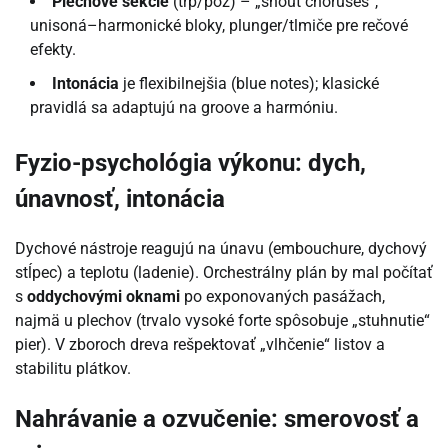
Plechové sekcie
(trp/poz) – „shout choruses“,
unisoná–harmonické bloky, plunger/tlmiče pre rečové
efekty.
Intonácia
je flexibilnejšia (blue notes); klasické
pravidlá sa adaptujú na groove a harmóniu.
Fyzio-psychológia výkonu: dych,
únavnosť, intonácia
Dychové nástroje reagujú na únavu (embouchure, dychový
stĺpec) a teplotu (ladenie). Orchestrálny plán by mal počítať
s
oddychovými oknami
po exponovaných pasážach,
najmä u plechov (trvalo vysoké forte spôsobuje „stuhnutie“
pier). V zboroch dreva rešpektovať „vlhčenie“ listov a
stabilitu plátkov.
Nahrávanie a ozvučenie: smerovosť a