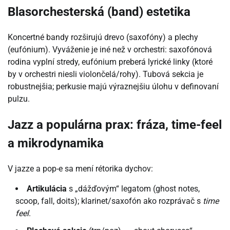
Blasorchesterská (band) estetika
Koncertné bandy rozširujú drevo (saxofóny) a plechy
(eufónium). Vyváženie je iné než v orchestri: saxofónová
rodina vyplní stredy, eufónium preberá lyrické linky (ktoré
by v orchestri niesli violončelá/rohy). Tubová sekcia je
robustnejšia; perkusie majú výraznejšiu úlohu v definovaní
pulzu.
Jazz a populárna prax: fráza, time-feel
a mikrodynamika
V jazze a pop-e sa mení rétorika dychov:
Artikulácia
s „dážďovým“ legatom (ghost notes,
scoop, fall, doits); klarinet/saxofón ako rozprávač s
time
feel
.