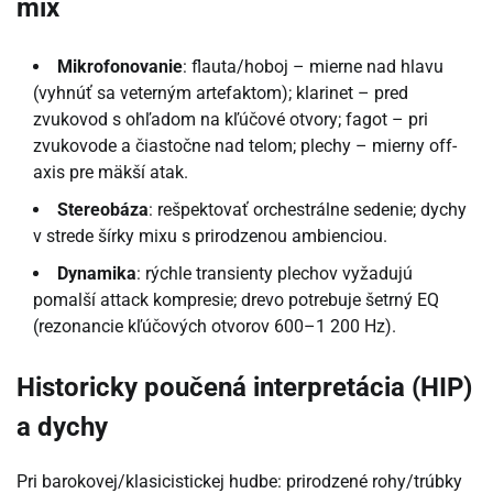
mix
Mikrofonovanie
: flauta/hoboj – mierne nad hlavu
(vyhnúť sa veterným artefaktom); klarinet – pred
zvukovod s ohľadom na kľúčové otvory; fagot – pri
zvukovode a čiastočne nad telom; plechy – mierny off-
axis pre mäkší atak.
Stereobáza
: rešpektovať orchestrálne sedenie; dychy
v strede šírky mixu s prirodzenou ambienciou.
Dynamika
: rýchle transienty plechov vyžadujú
pomalší attack kompresie; drevo potrebuje šetrný EQ
(rezonancie kľúčových otvorov 600–1 200 Hz).
Historicky poučená interpretácia (HIP)
a dychy
Pri barokovej/klasicistickej hudbe: prirodzené rohy/trúbky