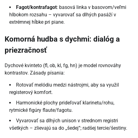
Fagot/kontrafagot
: basová linka v basovom/veľmi
hlbokom rozsahu – vyvarovať sa dlhých pasáží v
extrémnej hĺbke pri piane.
Komorná hudba s dychmi: dialóg a
priezračnosť
Dychové kvinteto (fl, ob, kl, fg, hn) je model rovnováhy
kontrastov. Zásady písania:
Rotovať melódiu medzi nástrojmi, aby sa využil
registerový komfort.
Harmonické plochy prideľovať klarinetu/rohu,
rytmické figúry flaute/fagotu.
Vyvarovať sa dlhých unison v strednom registri
všetkých – zlievajú sa do „šedej“; radšej tercie/šestiny.