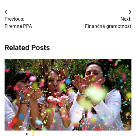
Navigácia
Previous:
Next:
v
Firemné PPA
Finančná gramotnosť
článku
Related Posts
O