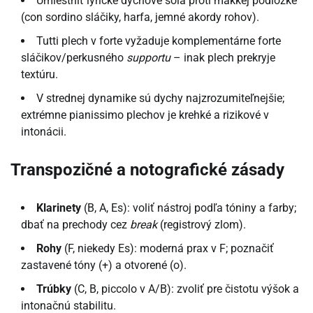
Umiestniť lyrické dychové sóla proti mäkkej podložke
(con sordino sláčiky, harfa, jemné akordy rohov).
Tutti plech v forte vyžaduje komplementárne forte
sláčikov/perkusného
supportu
– inak plech prekryje
textúru.
V strednej dynamike sú dychy najzrozumiteľnejšie;
extrémne pianissimo plechov je krehké a rizikové v
intonácii.
Transpozičné a notografické zásady
Klarinety
(B, A, Es): voliť nástroj podľa tóniny a farby;
dbať na prechody cez
break
(registrový zlom).
Rohy
(F, niekedy Es): moderná prax v F; poznačiť
zastavené tóny (+) a otvorené (o).
Trúbky
(C, B, piccolo v A/B): zvoliť pre čistotu výšok a
intonačnú stabilitu.