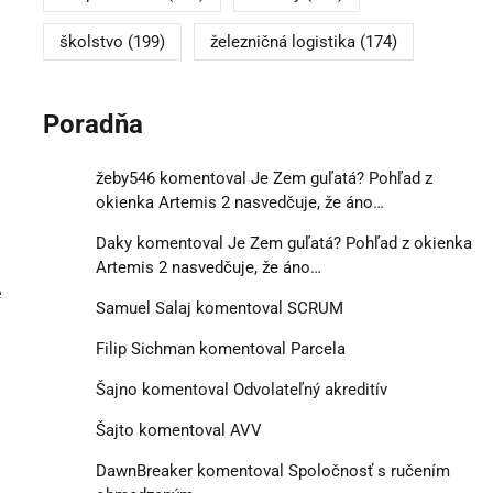
školstvo
(199)
železničná logistika
(174)
Poradňa
žeby546
komentoval
Je Zem guľatá? Pohľad z
okienka Artemis 2 nasvedčuje, že áno…
Daky
komentoval
Je Zem guľatá? Pohľad z okienka
Artemis 2 nasvedčuje, že áno…
e
Samuel Salaj
komentoval
SCRUM
Filip Sichman
komentoval
Parcela
Šajno
komentoval
Odvolateľný akreditív
Šajto
komentoval
AVV
DawnBreaker
komentoval
Spoločnosť s ručením