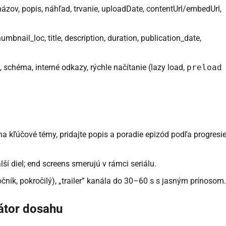
ázov, popis, náhľad, trvanie, uploadDate, contentUrl/embedUrl,
nail_loc, title, description, duration, publication_date,
 schéma, interné odkazy, rýchle načítanie (lazy load,
preload
na kľúčové témy, pridajte popis a poradie epizód podľa progresi
í diel; end screens smerujú v rámci seriálu.
čník, pokročilý), „trailer” kanála do 30–60 s s jasným prínosom.
rátor dosahu