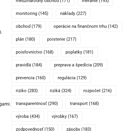
medzinárodný obchod
(171)
meranie
(193)
monitoring
(145)
náklady
(227)
obchod
(179)
operácie na finančnom trhu
(142)
i.
plán
(180)
poistenie
(217)
poisťovníctvo
(168)
poplatky
(181)
pravidlá
(184)
preprava a špedícia
(209)
prevencia
(160)
regulácia
(129)
riziko
(283)
riziká
(324)
rozpočet
(216)
transparentnosť
(290)
transport
(168)
ngami.
výroba
(434)
výrobky
(167)
zodpovednosť
(150)
zásoby
(183)