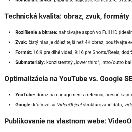
Technická kvalita: obraz, zvuk, formáty
Rozlíšenie a bitrate:
nahrávajte aspoň vo Full HD (ideálne
Zvuk:
čistý hlas je dôležitejší než 4K obraz; používajte
Formát:
16:9 pre dlhé videá, 9:16 pre Shorts/Reels; dodr
Submateriály:
konzistentný „lower third”, intro/outro bal
Optimalizácia na YouTube vs. Google S
YouTube:
dôraz na engagement a retenciu; presné kapitol
Google:
kľúčové sú
VideoObject
štruktúrované dáta,
vid
Publikovanie na vlastnom webe: VideoO