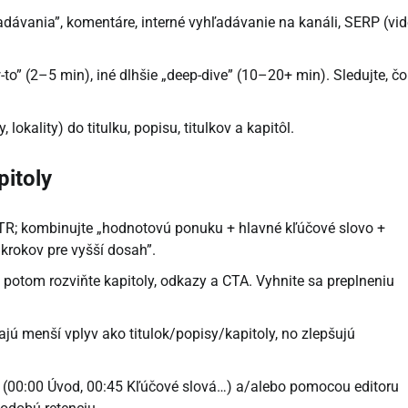
dávania”, komentáre, interné vyhľadávanie na kanáli, SERP (vi
-to” (2–5 min), iné dlhšie „deep-dive” (10–20+ min). Sledujte, čo
lokality) do titulku, popisu, titulkov a kapitôl.
pitoly
R; kombinujte „hodnotovú ponuku + hlavné kľúčové slovo +
 krokov pre vyšší dosah”.
 potom rozviňte kapitoly, odkazy a CTA. Vyhnite sa preplneniu
jú menší vplyv ako titulok/popisy/kapitoly, no zlepšujú
u (00:00 Úvod, 00:45 Kľúčové slová…) a/alebo pomocou editoru