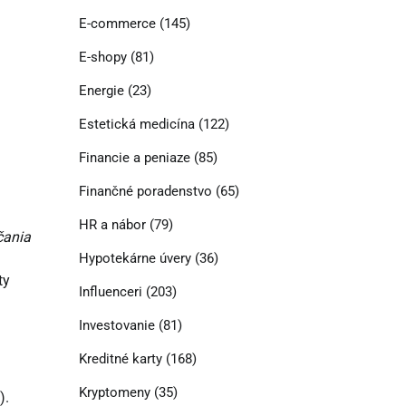
E-commerce
(145)
E-shopy
(81)
Energie
(23)
Estetická medicína
(122)
Financie a peniaze
(85)
Finančné poradenstvo
(65)
HR a nábor
(79)
čania
Hypotekárne úvery
(36)
ty
Influenceri
(203)
Investovanie
(81)
Kreditné karty
(168)
Kryptomeny
(35)
).