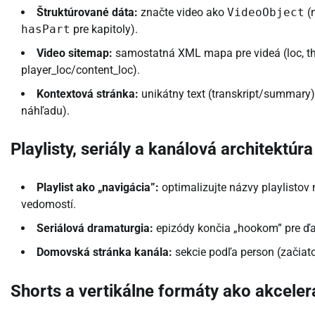
Štruktúrované dáta:
značte video ako
VideoObject
(n
hasPart
pre kapitoly).
Video sitemap:
samostatná XML mapa pre videá (loc, thumb
player_loc/content_loc).
Kontextová stránka:
unikátny text (transkript/summary),
náhľadu).
Playlisty, seriály a kanálová architektúra
Playlist ako „navigácia”:
optimalizujte názvy playlistov 
vedomostí.
Seriálová dramaturgia:
epizódy končia „hookom” pre ďalš
Domovská stránka kanála:
sekcie podľa person (začiato
Shorts a vertikálne formáty ako akcele