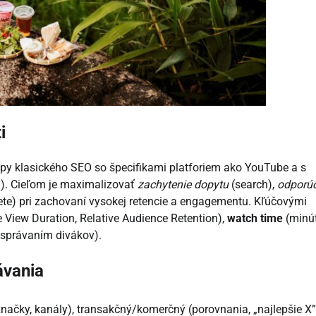
i
cípy klasického SEO so špecifikami platforiem ako YouTube a s
). Cieľom je maximalizovať
zachytenie dopytu
(search),
odporú
ete) pri zachovaní vysokej retencie a engagementu. Kľúčovými
 View Duration, Relative Audience Retention),
watch time
(minú
správaním divákov).
ávania
načky, kanály), transakčný/komerčný (porovnania, „najlepšie X”