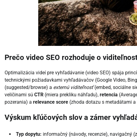
Prečo video SEO rozhoduje o viditeľnost
Optimalizácia videí pre vyhľadávanie (video SEO) spája prin
technickými požiadavkami vyhľadávačov (Google Video, Bing
(suggested/browse) a
externú viditeľnosť
(embed, sociálne si
veličinami sú
CTR
(miera prekliku náhľadu),
retencia
(Average
pozerania) a
relevance score
(zhoda dotazu s metadátami a 
Výskum kľúčových slov a zámer vyhľad
Typ dopytu:
informačný (návody, recenzie), navigačný (z