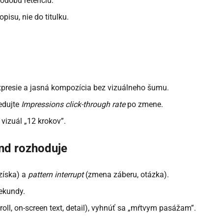
odobú retenciu.
isu, nie do titulku.
 expresie a jasná kompozícia bez vizuálneho šumu.
ledujte
Impressions click-through rate
po zmene.
 vizuál „12 krokov”.
únd rozhoduje
získa) a
pattern interrupt
(zmena záberu, otázka).
ekundy.
ll, on-screen text, detail), vyhnúť sa „mŕtvym pasážam”.