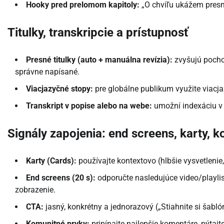
Hooky pred prelomom kapitoly:
„O chvíľu ukážem presn
Titulky, transkripcie a prístupnosť
Presné titulky (auto + manuálna revízia):
zvyšujú pochop
správne napísané.
Viacjazyčné stopy:
pre globálne publikum využite viacjaz
Transkript v popise alebo na webe:
umožní indexáciu v
Signály zapojenia: end screens, karty, 
Karty (Cards):
používajte kontextovo (hlbšie vysvetlenie,
End screens (20 s):
odporučte nasledujúce video/playli
zobrazenie.
CTA:
jasný, konkrétny a jednorazový („Stiahnite si šabl
Komunitné prvky:
pripínajte najlepšie komentáre, pýtajt