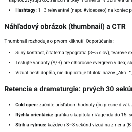
kapitol; zvyšujú UX, šancu na „key moments” v SERPe a dlh
Hashtagy:
1–3 relevantné (napr. #videoseo) na koniec pop
Náhľadový obrázok (thumbnail) a CTR
Thumbnail rozhoduje o prvom kliknutí. Odporúčania:
Silný kontrast, čitateľná typografia (3–5 slov), tvárové
Testujte varianty (A/B) pre dlhoročné evergreen videá; s
Vizuál nech dopĺňa, nie duplicituje titulok: názov „Ako…”,
Retencia a dramaturgia: prvých 30 sek
Cold open:
začnite prísľubom hodnoty (čo presne divák 
Rýchla orientácia:
grafika s kapitolami/agenda do 15. s
Strih a rytmus:
každých 3–8 sekúnd vizuálna zmena (B-ro