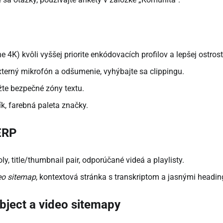
 4K) kvôli vyššej priorite enkódovacích profilov a lepšej ostrost
 externý mikrofón a odšumenie, vyhýbajte sa clippingu.
žte bezpečné zóny textu.
ík, farebná paleta značky.
ERP
y, title/thumbnail pair, odporúčané videá a playlisty.
eo sitemap
, kontextová stránka s transkriptom a jasnými headi
bject a video sitemapy