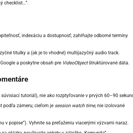
ý checklist…”.
iteľnosť, indexáciu a dostupnosť; zahŕňajte odborné termíny
yčné titulky a (ak je to vhodné) multijazyčný audio track.
 Google a poskytne obsah pre
VideoObject
štruktúrované dáta.
komentáre
 súvisiací tutoriál), nie ako rozptyľovanie v prvých 60–90 sekun
st podľa zámeru; cieľom je
session watch time
, nie izolované
ónu v popise”). Vyhnite sa preťaženiu viacerými výzvami naraz.
e sa otázky, používajte ankety v záložke „Komunita”.