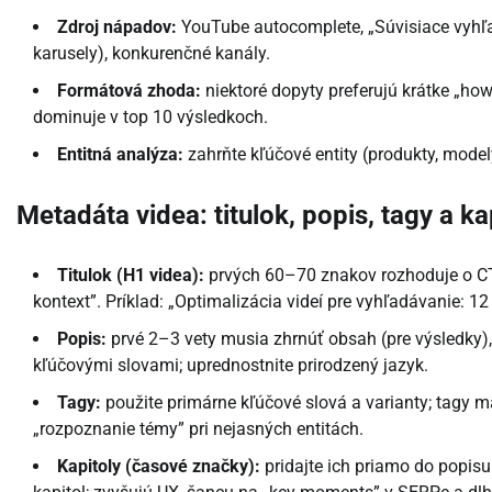
Zdroj nápadov:
YouTube autocomplete, „Súvisiace vyhľa
karusely), konkurenčné kanály.
Formátová zhoda:
niektoré dopyty preferujú krátke „how
dominuje v top 10 výsledkoch.
Entitná analýza:
zahrňte kľúčové entity (produkty, modely, 
Metadáta videa: titulok, popis, tagy a ka
Titulok (H1 videa):
prvých 60–70 znakov rozhoduje o CT
kontext”. Príklad: „Optimalizácia videí pre vyhľadávanie: 12
Popis:
prvé 2–3 vety musia zhrnúť obsah (pre výsledky),
kľúčovými slovami; uprednostnite prirodzený jazyk.
Tagy:
použite primárne kľúčové slová a varianty; tagy ma
„rozpoznanie témy” pri nejasných entitách.
Kapitoly (časové značky):
pridajte ich priamo do popis