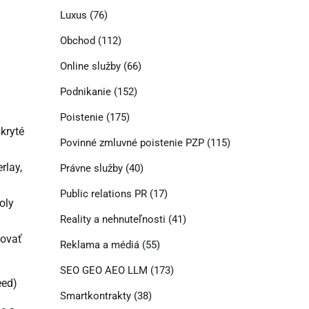
Luxus
(76)
Obchod
(112)
Online služby
(66)
Podnikanie
(152)
Poistenie
(175)
skryté
Povinné zmluvné poistenie PZP
(115)
rlay,
Právne služby
(40)
Public relations PR
(17)
oly
Reality a nehnuteľnosti
(41)
zovať
Reklama a médiá
(55)
SEO GEO AEO LLM
(173)
eed)
Smartkontrakty
(38)