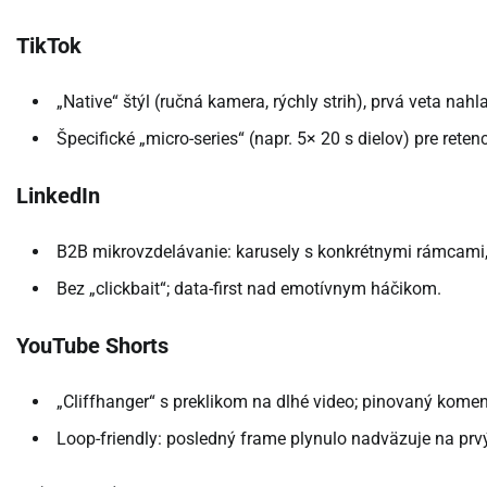
TikTok
„Native“ štýl (ručná kamera, rýchly strih), prvá veta nahl
Špecifické „micro-series“ (napr. 5× 20 s dielov) pre retenc
LinkedIn
B2B mikrovzdelávanie: karusely s konkrétnymi rámcami, t
Bez „clickbait“; data-first nad emotívnym háčikom.
YouTube Shorts
„Cliffhanger“ s preklikom na dlhé video; pinovaný kome
Loop-friendly: posledný frame plynulo nadväzuje na prvý