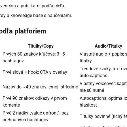
kvenciou a publikami podľa cieľa.
rdy a knowledge base s naučeniami.
odľa platforiem
Titulky/Copy
Audio/Titulky
Prvých 80 znakov kľúčové; 3–5
Vlastné audio + popis; 
hashtagov
titulky
Trendové zvuky, text ove
Prvé slová = hook; CTA v overlay
auto-captions
Vlastný voiceover; kapit
Názov do ~40 znakov; emoji striedmo
nie sú nutné
Prvé 90 znakov; odkazy v prvom
Autocaptions; optimali
komente
hlasitosť
Prvé 2 riadky „value upfront“; bez
Titulky povinné (tichý f
prehnaných hashtagov