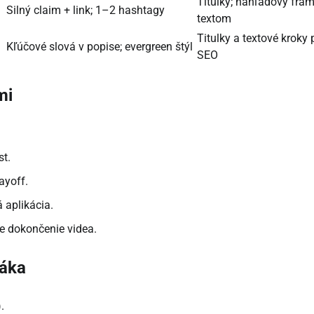
Titulky; náhľadový fram
Silný claim + link; 1–2 hashtagy
textom
Titulky a textové kroky 
Kľúčové slová v popise; evergreen štýl
SEO
mi
t.
ayoff.
 aplikácia.
e dokončenie videa.
páka
.