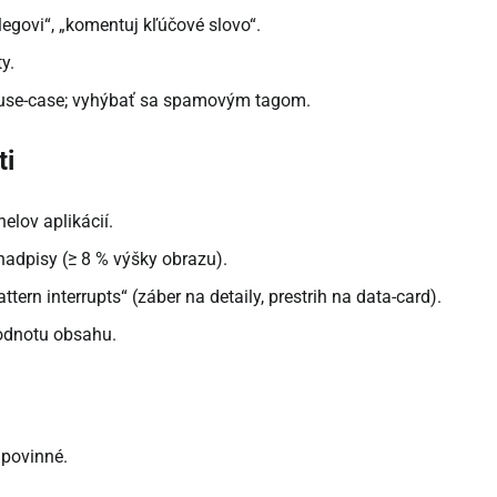
kolegovi“, „komentuj kľúčové slovo“.
y.
y use-case; vyhýbať sa spamovým tagom.
ti
elov aplikácií.
 nadpisy (≥ 8 % výšky obrazu).
tern interrupts“ (záber na detaily, prestrih na data-card).
hodnotu obsahu.
 povinné.