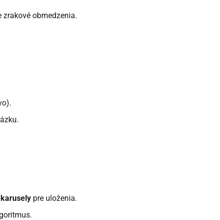
re zrakové obmedzenia.
vo).
rázku.
,
karusely
pre uloženia.
lgoritmus.