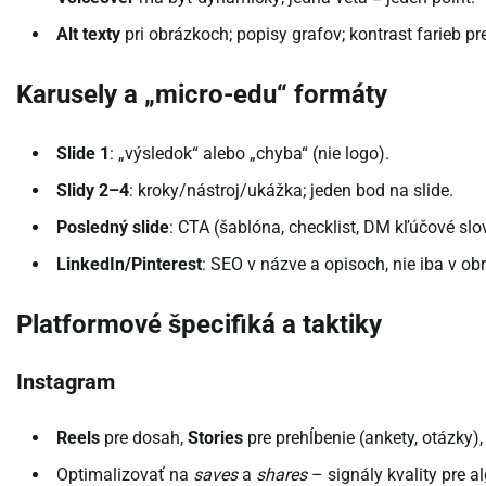
Alt texty
pri obrázkoch; popisy grafov; kontrast farieb p
Karusely a „micro-edu“ formáty
Slide 1
: „výsledok“ alebo „chyba“ (nie logo).
Slidy 2–4
: kroky/nástroj/ukážka; jeden bod na slide.
Posledný slide
: CTA (šablóna, checklist, DM kľúčové slo
LinkedIn/Pinterest
: SEO v názve a opisoch, nie iba v ob
Platformové špecifiká a taktiky
Instagram
Reels
pre dosah,
Stories
pre prehĺbenie (ankety, otázky)
Optimalizovať na
saves
a
shares
– signály kvality pre a