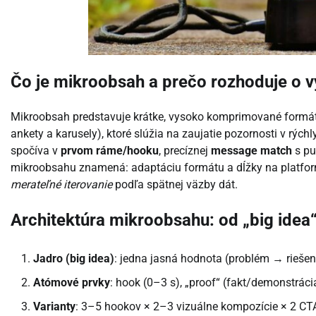
Čo je mikroobsah a prečo rozhoduje o 
Mikroobsah predstavuje krátke, vysoko komprimované formát
ankety a karusely), ktoré slúžia na zaujatie pozornosti v rých
spočíva v
prvom ráme/hooku
, precíznej
message match
s pu
mikroobsahu znamená: adaptáciu formátu a dĺžky na platform
merateľné iterovanie
podľa spätnej väzby dát.
Architektúra mikroobsahu: od „big idea“
Jadro (big idea)
: jedna jasná hodnota (problém → riešen
Atómové prvky
: hook (0–3 s), „proof“ (fakt/demonstrácia
Varianty
: 3–5 hookov × 2–3 vizuálne kompozície × 2 CT