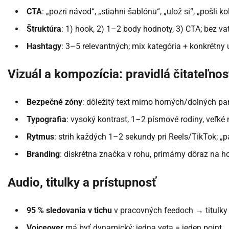
CTA
: „pozri návod“, „stiahni šablónu“, „ulož si“, „pošli 
Štruktúra
: 1) hook, 2) 1–2 body hodnoty, 3) CTA; bez vat
Hashtagy
: 3–5 relevantných; mix kategória + konkrétn
Vizuál a kompozícia: pravidlá čitateľnos
Bezpečné zóny
: dôležitý text mimo horných/dolných pan
Typografia
: vysoký kontrast, 1–2 písmové rodiny, veľké
Rytmus
: strih každých 1–2 sekundy pri Reels/TikTok; „pat
Branding
: diskrétna značka v rohu, primárny dôraz na 
Audio, titulky a prístupnosť
95 % sledovania v tichu
v pracovných feedoch → titulky
Voiceover
má byť dynamický; jedna veta = jeden point.