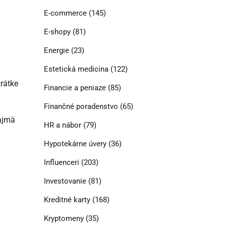
E-commerce
(145)
E-shopy
(81)
Energie
(23)
Estetická medicína
(122)
rátke
Financie a peniaze
(85)
Finančné poradenstvo
(65)
najmä
HR a nábor
(79)
Hypotekárne úvery
(36)
Influenceri
(203)
Investovanie
(81)
Kreditné karty
(168)
Kryptomeny
(35)