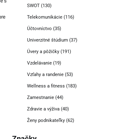
e s
SWOT
(130)
pre
Telekomunikácie
(116)
Účtovníctvo
(35)
Univerzitné štúdium
(37)
Úvery a pôžičky
(191)
Vzdelávanie
(19)
Vzťahy a randenie
(53)
Wellness a fitness
(183)
Zamestnanie
(44)
Zdravie a výživa
(40)
Ženy podnikateľky
(62)
Značky