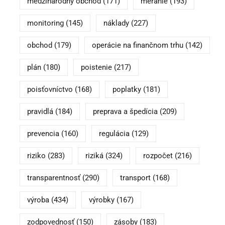
medzinárodný obchod
(171)
meranie
(193)
monitoring
(145)
náklady
(227)
obchod
(179)
operácie na finančnom trhu
(142)
plán
(180)
poistenie
(217)
poisťovníctvo
(168)
poplatky
(181)
pravidlá
(184)
preprava a špedícia
(209)
prevencia
(160)
regulácia
(129)
riziko
(283)
riziká
(324)
rozpočet
(216)
transparentnosť
(290)
transport
(168)
výroba
(434)
výrobky
(167)
zodpovednosť
(150)
zásoby
(183)