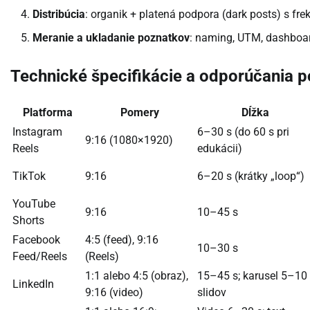
Distribúcia
: organik + platená podpora (dark posts) s fre
Meranie a ukladanie poznatkov
: naming, UTM, dashboa
Technické špecifikácie a odporúčania p
Platforma
Pomery
Dĺžka
Instagram
6–30 s (do 60 s pri
9:16 (1080×1920)
Reels
edukácii)
TikTok
9:16
6–20 s (krátky „loop“)
YouTube
9:16
10–45 s
Shorts
Facebook
4:5 (feed), 9:16
10–30 s
Feed/Reels
(Reels)
1:1 alebo 4:5 (obraz),
15–45 s; karusel 5–10
LinkedIn
9:16 (video)
slidov