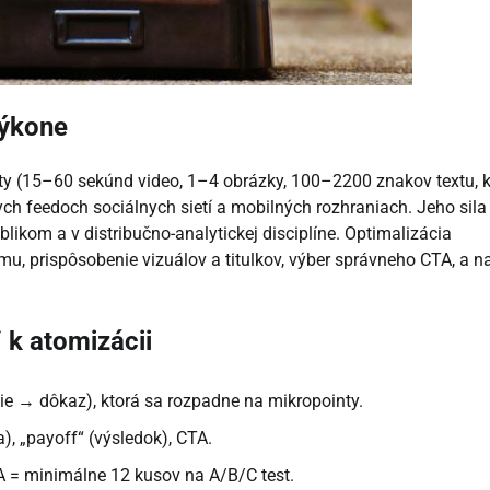
výkone
y (15–60 sekúnd video, 1–4 obrázky, 100–2200 znakov textu, k
lych feedoch sociálnych sietí a mobilných rozhraniach. Jeho sila
blikom a v distribučno-analytickej disciplíne. Optimalizácia
u, prispôsobenie vizuálov a titulkov, výber správneho CTA, a 
 k atomizácii
ie → dôkaz), ktorá sa rozpadne na mikropointy.
), „payoff“ (výsledok), CTA.
A = minimálne 12 kusov na A/B/C test.