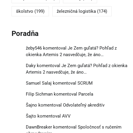
školstvo
(199)
železničná logistika
(174)
Poradňa
žeby546
komentoval
Je Zem guľatá? Pohľad z
okienka Artemis 2 nasvedčuje, že áno…
Daky
komentoval
Je Zem guľatá? Pohľad z okienka
Artemis 2 nasvedčuje, že áno…
Samuel Salaj
komentoval
SCRUM
Filip Sichman
komentoval
Parcela
Šajno
komentoval
Odvolateľný akreditív
Šajto
komentoval
AVV
DawnBreaker
komentoval
Spoločnosť s ručením