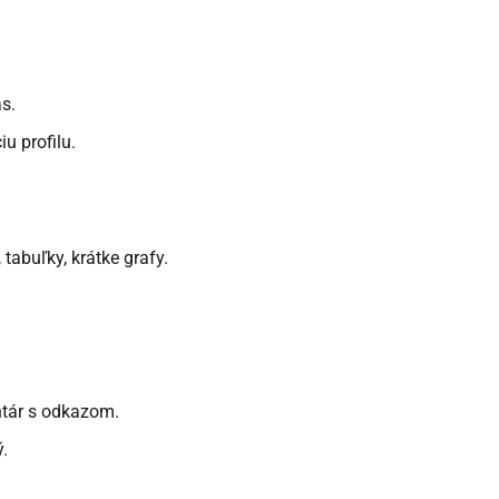
as.
iu profilu.
abuľky, krátke grafy.
ntár s odkazom.
.