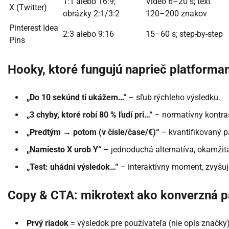
1:1 alebo 16:9;
Video 6–20 s; text
X (Twitter)
obrázky 2:1/3:2
120–200 znakov
Pinterest Idea
2:3 alebo 9:16
15–60 s; step-by-step
Pins
Hooky, ktoré fungujú naprieč platforma
„Do 10 sekúnd ti ukážem…“
– sľub rýchleho výsledku.
„3 chyby, ktoré robí 80 % ľudí pri…“
– normatívny kontras
„Predtým → potom (v čísle/čase/€)“
– kvantifikovaný p
„Namiesto X urob Y“
– jednoduchá alternatíva, okamžitá
„Test: uhádni výsledok…“
– interaktívny moment, zvyšuj
Copy & CTA: mikrotext ako konverzná 
Prvý riadok
= výsledok pre používateľa (nie opis značky)