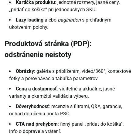
Kartička produktu
: jednotné rozmery, jasné ceny,
„pridať do košíka“ pri jednoduchých SKU.
Lazy loading
alebo
pagination
s prehľadným
ukotvením polohy.
Produktová stránka (PDP):
odstránenie neistoty
Obrázky
: galéria s priblížením, video/360°, kontextové
fotky a porovnávacia tabuľka parametrov.
Cena a dostupnosť
: viditeľné a aktuálne; jasné
varianty a okamžitá validácia výberu.
Dôveryhodnosť
: recenzie s filtrami, Q&A, garancie,
odhad doručenia podľa PSČ.
CTA nad prehybom
: fixný panel „pridať do košíka“,
info o doprave a vrátení.