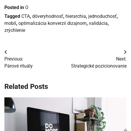
Posted in
O
Tagged
CTA
,
dôveryhodnosť
,
hierarchia
,
jednoduchosť
,
mobil
,
optimalizácia konverzií dizajnom
,
validácia
,
zrýchlenie
Navigácia
Previous:
Next:
v
Párové rituály
Strategické pozicionovanie
článku
Related Posts