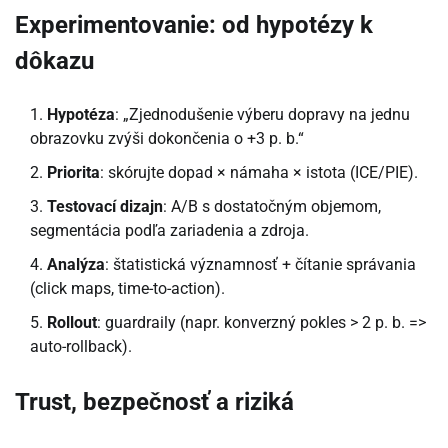
Experimentovanie: od hypotézy k
dôkazu
Hypotéza
: „Zjednodušenie výberu dopravy na jednu
obrazovku zvýši dokončenia o +3 p. b.“
Priorita
: skórujte dopad × námaha × istota (ICE/PIE).
Testovací dizajn
: A/B s dostatočným objemom,
segmentácia podľa zariadenia a zdroja.
Analýza
: štatistická významnosť + čítanie správania
(click maps, time-to-action).
Rollout
: guardraily (napr. konverzný pokles > 2 p. b. =>
auto-rollback).
Trust, bezpečnosť a riziká