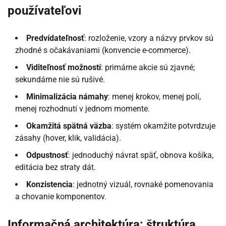
používateľovi
Predvídateľnosť
: rozloženie, vzory a názvy prvkov sú
zhodné s očakávaniami (konvencie e-commerce).
Viditeľnosť možností
: primárne akcie sú zjavné;
sekundárne nie sú rušivé.
Minimalizácia námahy
: menej krokov, menej polí,
menej rozhodnutí v jednom momente.
Okamžitá spätná väzba
: systém okamžite potvrdzuje
zásahy (hover, klik, validácia).
Odpustnosť
: jednoduchý návrat späť, obnova košíka,
editácia bez straty dát.
Konzistencia
: jednotný vizuál, rovnaké pomenovania
a chovanie komponentov.
Informačná architektúra: štruktúra,