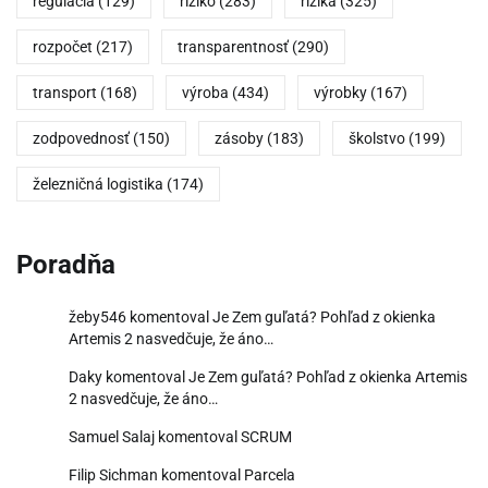
regulácia
(129)
riziko
(283)
riziká
(325)
rozpočet
(217)
transparentnosť
(290)
transport
(168)
výroba
(434)
výrobky
(167)
zodpovednosť
(150)
zásoby
(183)
školstvo
(199)
železničná logistika
(174)
Poradňa
žeby546
komentoval
Je Zem guľatá? Pohľad z okienka
Artemis 2 nasvedčuje, že áno…
Daky
komentoval
Je Zem guľatá? Pohľad z okienka Artemis
2 nasvedčuje, že áno…
Samuel Salaj
komentoval
SCRUM
Filip Sichman
komentoval
Parcela