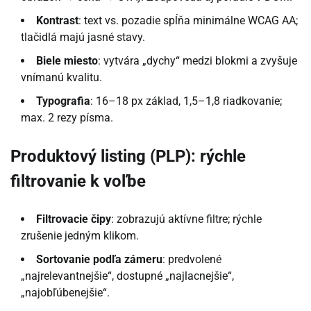
Kontrast
: text vs. pozadie spĺňa minimálne WCAG AA;
tlačidlá majú jasné stavy.
Biele miesto
: vytvára „dychy“ medzi blokmi a zvyšuje
vnímanú kvalitu.
Typografia
: 16–18 px základ, 1,5–1,8 riadkovanie;
max. 2 rezy písma.
Produktový listing (PLP): rýchle
filtrovanie k voľbe
Filtrovacie čipy
: zobrazujú aktívne filtre; rýchle
zrušenie jedným klikom.
Sortovanie podľa zámeru
: predvolené
„najrelevantnejšie“, dostupné „najlacnejšie“,
„najobľúbenejšie“.