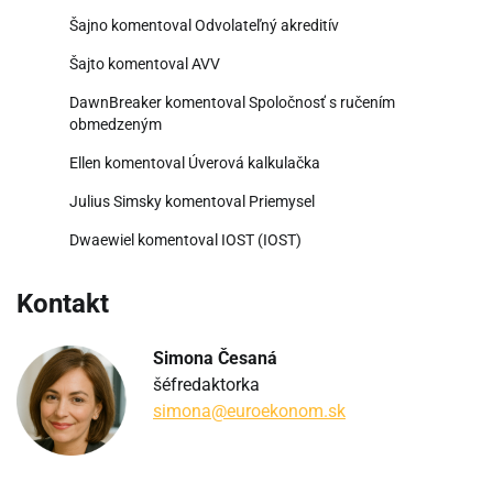
Šajno
komentoval
Odvolateľný akreditív
Šajto
komentoval
AVV
DawnBreaker
komentoval
Spoločnosť s ručením
obmedzeným
Ellen
komentoval
Úverová kalkulačka
Julius Simsky
komentoval
Priemysel
Dwaewiel
komentoval
IOST (IOST)
Kontakt
Simona Česaná
šéfredaktorka
simona@euroekonom.sk