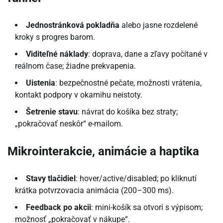
Jednostránková pokladňa
alebo jasne rozdelené
kroky s progres barom.
Viditeľné náklady
: doprava, dane a zľavy počítané v
reálnom čase; žiadne prekvapenia.
Uistenia
: bezpečnostné pečate, možnosti vrátenia,
kontakt podpory v okamihu neistoty.
Šetrenie stavu
: návrat do košíka bez straty;
„pokračovať neskôr“ e-mailom.
Mikrointerakcie, animácie a haptika
Stavy tlačidiel
: hover/active/disabled; po kliknutí
krátka potvrzovacia animácia (200–300 ms).
Feedback po akcii
: mini-košík sa otvorí s výpisom;
možnosť „pokračovať v nákupe“.