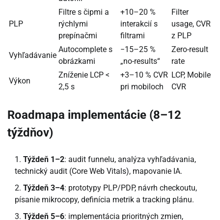
Filtre s čipmi a
+10–20 %
Filter
PLP
rýchlymi
interakcií s
usage, CVR
prepínačmi
filtrami
z PLP
Autocomplete s
−15–25 %
Zero-result
Vyhľadávanie
obrázkami
„no-results“
rate
Zníženie LCP <
+3–10 % CVR
LCP, Mobile
Výkon
2,5 s
pri mobiloch
CVR
Roadmapa implementácie (8–12
týždňov)
Týždeň 1–2
: audit funnelu, analýza vyhľadávania,
technický audit (Core Web Vitals), mapovanie IA.
Týždeň 3–4
: prototypy PLP/PDP, návrh checkoutu,
písanie mikrocopy, definícia metrik a tracking plánu.
Týždeň 5–6
: implementácia prioritných zmien,