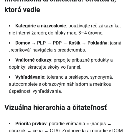
ktorá vedie
Kategórie a názvoslovie
: používajte reč zákazníka,
nie interný žargón; do hĺbky max. 3–4 úrovne.
Domov → PLP → PDP → Košík → Pokladňa
: jasná
„rebríková“ navigácia s breadcrumbs.
Vnútorné odkazy
: prepojte príbuzné produkty a
doplnky; skracujte skoky vo funnel.
Vyhľadávanie
: tolerancia preklepov, synonymá,
autocomplete s obrazovým náhľadom a metrikou
úspešnosti vyhľadávania.
Vizuálna hierarchia a čitateľnosť
Priorita prvkov
: poradie vnímania = {nadpis →
obrázok → cena → CTA}. Zodpovedá aj poradie v DOM.