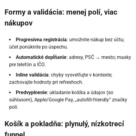
Formy a validácia: menej polí, viac
nákupov
Progresívna registrácia
: umožnite nákup bez účtu;
účet ponúknite po úspechu.
Automatické dopĺňanie
: adresy, PSČ → mesto; masky
pre telefón a IČO.
Inline validácia
: chyby vysvetľujte v kontexte;
zachovajte hodnoty pri refreshoch.
Predvyplnenie
: ukladanie košíka a údajov (so
súhlasom), Apple/Google Pay, „autofill-friendly“ značky
polí.
Košík a pokladňa: plynulý, nízkotrecí
funnel