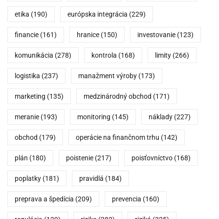
etika
(190)
európska integrácia
(229)
financie
(161)
hranice
(150)
investovanie
(123)
komunikácia
(278)
kontrola
(168)
limity
(266)
logistika
(237)
manažment výroby
(173)
marketing
(135)
medzinárodný obchod
(171)
meranie
(193)
monitoring
(145)
náklady
(227)
obchod
(179)
operácie na finančnom trhu
(142)
plán
(180)
poistenie
(217)
poisťovníctvo
(168)
poplatky
(181)
pravidlá
(184)
preprava a špedícia
(209)
prevencia
(160)