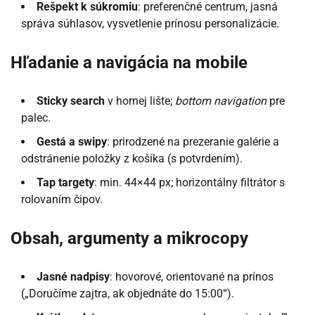
Rešpekt k súkromiu
: preferenčné centrum, jasná
správa súhlasov, vysvetlenie prínosu personalizácie.
Hľadanie a navigácia na mobile
Sticky search
v hornej lište;
bottom navigation
pre
palec.
Gestá a swipy
: prirodzené na prezeranie galérie a
odstránenie položky z košíka (s potvrdením).
Tap targety
: min. 44×44 px; horizontálny filtrátor s
rolovaním čipov.
Obsah, argumenty a mikrocopy
Jasné nadpisy
: hovorové, orientované na prínos
(„Doručíme zajtra, ak objednáte do 15:00“).