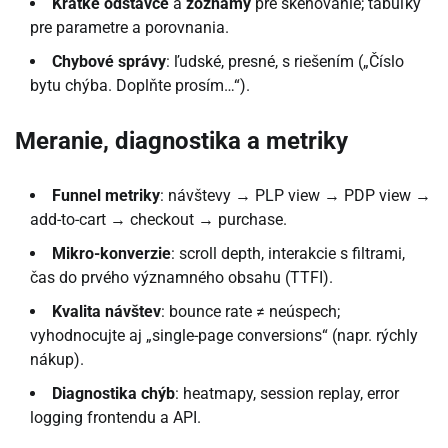
Krátke odstavce
a
zoznamy
pre skenovanie; tabuľky
pre parametre a porovnania.
Chybové správy
: ľudské, presné, s riešením („Číslo
bytu chýba. Doplňte prosím…“).
Meranie, diagnostika a metriky
Funnel metriky
: návštevy → PLP view → PDP view →
add-to-cart → checkout → purchase.
Mikro-konverzie
: scroll depth, interakcie s filtrami,
čas do prvého významného obsahu (TTFI).
Kvalita návštev
: bounce rate ≠ neúspech;
vyhodnocujte aj „single-page conversions“ (napr. rýchly
nákup).
Diagnostika chýb
: heatmapy, session replay, error
logging frontendu a API.