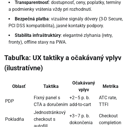
Transparentnosť
: dostupnosť, ceny, poplatky, termíny
a podmienky vrátenia vždy pri rozhodnutí.
Bezpečná platba
: vizuálne signály dôvery (3-D Secure,
PCI DSS kompatibilita), jasné kontakty podpory.
Stabilita infraštruktúry
: elegantné zlyhania (retry,
fronty), offline stavy na PWA.
Tabuľka: UX taktiky a očakávaný vplyv
(ilustratívne)
Očakávaný
Oblasť
Taktika
Metrika
vplyv
Fixný panel s
+2–5 p. b.
ATC rate,
PDP
CTA a doručením
add-to-cart
TTFI
Jednostránkový
+3–7 p. b.
Checkout
Pokladňa
checkout s
dokončenia
completion
autofill