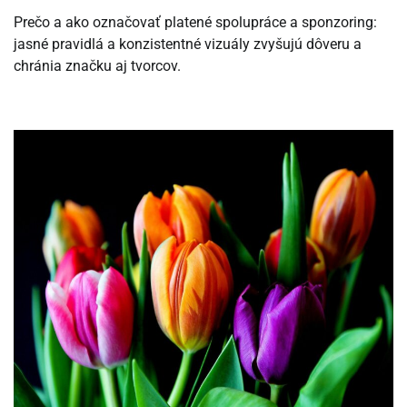
Prečo a ako označovať platené spolupráce a sponzoring:
jasné pravidlá a konzistentné vizuály zvyšujú dôveru a
chránia značku aj tvorcov.