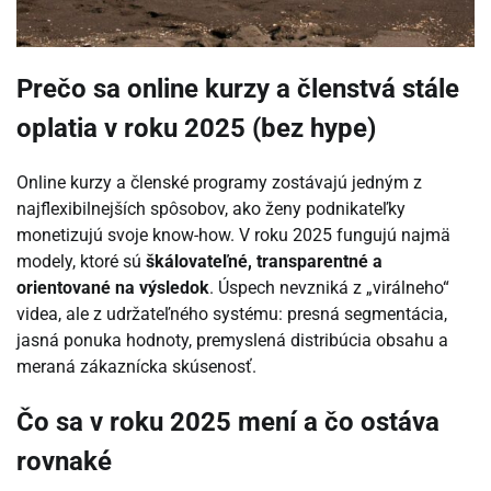
Prečo sa online kurzy a členstvá stále
oplatia v roku 2025 (bez hype)
Online kurzy a členské programy zostávajú jedným z
najflexibilnejších spôsobov, ako ženy podnikateľky
monetizujú svoje know-how. V roku 2025 fungujú najmä
modely, ktoré sú
škálovateľné, transparentné a
orientované na výsledok
. Úspech nevzniká z „virálneho“
videa, ale z udržateľného systému: presná segmentácia,
jasná ponuka hodnoty, premyslená distribúcia obsahu a
meraná zákaznícka skúsenosť.
Čo sa v roku 2025 mení a čo ostáva
rovnaké