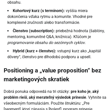
obsahu.
Kohortový kurz (s termínom):
vyššia miera
dokončenia vďaka rytmu a komunite. Vhodné pre
komplexné zručnosti alebo transformácie.
Členstvo (subscription):
priebežná hodnota (šablóny,
mentoring, komunitné Q&A, knižnica). Kľúčom je
programovanie obsahu do sezónnych cyklov
.
Hybrid (kurz + členstvo):
vstupný kurz ako „kapitál
dôvery“, členstvo pre dlhodobú podporu a upsell.
Positioning a „value proposition“ bez
marketingových skratiek
Dobrá ponuka odpovedá na tri otázky:
pre koho je
,
aký
problém rieši
,
aký merateľný výsledok prinesie
. Vyhnite sa
všeobecným formuláciám. Použite štruktúru: „Pre
[segment], ktorí zápasia s [bolesť], program prinesie