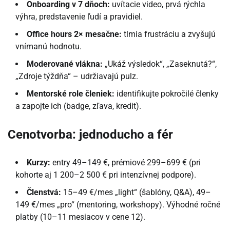
Onboarding v 7 dňoch:
uvítacie video, prvá rýchla
výhra, predstavenie ľudí a pravidiel.
Office hours 2× mesačne:
tlmia frustráciu a zvyšujú
vnímanú hodnotu.
Moderované vlákna:
„Ukáž výsledok“, „Zaseknutá?“,
„Zdroje týždňa“ – udržiavajú pulz.
Mentorské role členiek:
identifikujte pokročilé členky
a zapojte ich (badge, zľava, kredit).
Cenotvorba: jednoducho a fér
Kurzy:
entry 49–149 €, prémiové 299–699 € (pri
kohorte aj 1 200–2 500 € pri intenzívnej podpore).
Členstvá:
15–49 €/mes „light“ (šablóny, Q&A), 49–
149 €/mes „pro“ (mentoring, workshopy). Výhodné ročné
platby (10–11 mesiacov v cene 12).