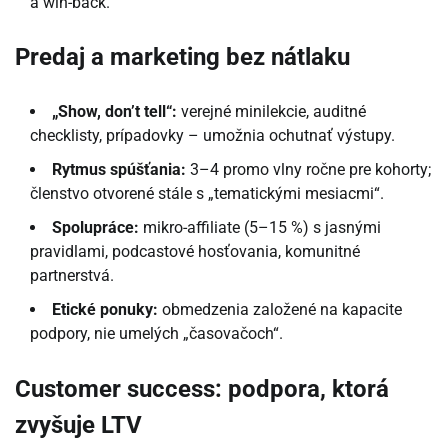
a win-back.
Predaj a marketing bez nátlaku
„Show, don’t tell“:
verejné minilekcie, auditné
checklisty, prípadovky – umožnia ochutnať výstupy.
Rytmus spúšťania:
3–4 promo vlny ročne pre kohorty;
členstvo otvorené stále s „tematickými mesiacmi“.
Spolupráce:
mikro-affiliate (5–15 %) s jasnými
pravidlami, podcastové hosťovania, komunitné
partnerstvá.
Etické ponuky:
obmedzenia založené na kapacite
podpory, nie umelých „časovačoch“.
Customer success: podpora, ktorá
zvyšuje LTV