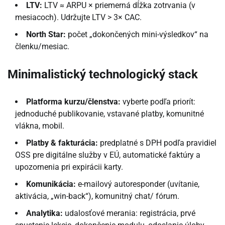
LTV:
LTV ≈ ARPU × priemerná dĺžka zotrvania (v
mesiacoch). Udržujte LTV > 3× CAC.
North Star:
počet „dokončených mini-výsledkov“ na
členku/mesiac.
Minimalistický technologický stack
Platforma kurzu/členstva:
vyberte podľa priorít:
jednoduché publikovanie, vstavané platby, komunitné
vlákna, mobil.
Platby & fakturácia:
predplatné s DPH podľa pravidiel
OSS pre digitálne služby v EÚ, automatické faktúry a
upozornenia pri expirácii karty.
Komunikácia:
e-mailový autoresponder (uvítanie,
aktivácia, „win-back“), komunitný chat/ fórum.
Analytika:
udalosťové merania: registrácia, prvé