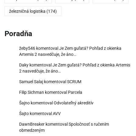
železničná logistika
(174)
Poradňa
žeby546
komentoval
Je Zem guľatá? Pohľad z okienka
Artemis 2 nasvedčuje, že áno…
Daky
komentoval
Je Zem guľatá? Pohľad z okienka Artemis
2 nasvedčuje, že áno…
Samuel Salaj
komentoval
SCRUM
Filip Sichman
komentoval
Parcela
Šajno
komentoval
Odvolateľný akreditív
Šajto
komentoval
AVV
DawnBreaker
komentoval
Spoločnosť s ručením
obmedzeným