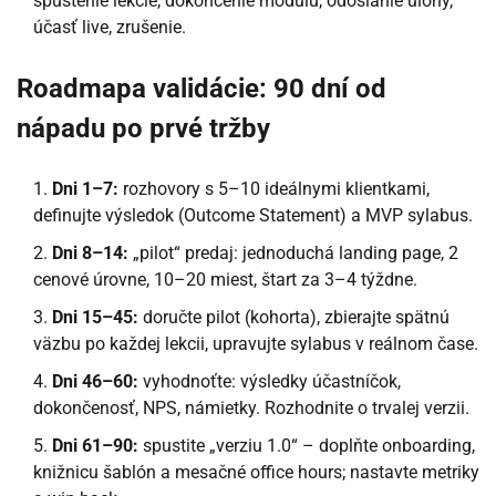
spustenie lekcie, dokončenie modulu, odoslanie úlohy,
účasť live, zrušenie.
Roadmapa validácie: 90 dní od
nápadu po prvé tržby
Dni 1–7:
rozhovory s 5–10 ideálnymi klientkami,
definujte výsledok (Outcome Statement) a MVP sylabus.
Dni 8–14:
„pilot“ predaj: jednoduchá landing page, 2
cenové úrovne, 10–20 miest, štart za 3–4 týždne.
Dni 15–45:
doručte pilot (kohorta), zbierajte spätnú
väzbu po každej lekcii, upravujte sylabus v reálnom čase.
Dni 46–60:
vyhodnoťte: výsledky účastníčok,
dokončenosť, NPS, námietky. Rozhodnite o trvalej verzii.
Dni 61–90:
spustite „verziu 1.0“ – doplňte onboarding,
knižnicu šablón a mesačné office hours; nastavte metriky