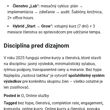
Členstvo „Lab“:
mesačný cyklus: plán →
implementácia → zdieľanie → audit. Šablóny, knižnica,
2× office hours.
Hybrid „Start → Grow“:
vstupný kurz (7 dní) + 3
mesiace členstva so sprievodcom pre udržanie tempa.
Disciplína pred dizajnom
V roku 2025 fungujú online kurzy a členstvá, ktoré stavili
na disciplínu: jasný výsledok, minimalistický sylabus,
rytmus podpory, transparentné ceny a meranie. Bez hype.
Najlepšia „rastová taktika“ je vytvoriť
spoľahlitelný systém
výsledkov
pre konkrétnu skupinu žien – všetko ostatné je
len zosilňovač.
Posted in
O
,
Online služby
Tagged
bez hype
,
členstvá
,
completion rate
,
engagement
,
komunita
,
online kurzy
,
Online kurzy a členstvá
,
ponuka