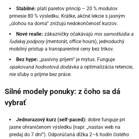
Stabilné:
platí paretov princíp – 20 % modulov
prinesie 80 % výsledku. Krátke, akčné lekcie s jasným
„úlohou na doma“ znižujú nedokončenosť kurzov.
Nové realie:
zákazníčky očakávajú
mix samoštúdia a
ľudskej podpory
(mentorát, office hours), jednoduchý
mobilný prístup a transparentné ceny bez trikov.
Bez hype:
„pasívny príjem“ je mýtus. Funguje
opakovaná hodnotová dodávka
a optimalizácia retencie,
nie sľuby o príjme bez práce.
Silné modely ponuky: z čoho sa dá
vybrať
Jednorazový kurz (self-paced):
dobre funguje pri
jasne ohraničenom výsledku (napr. „nastav web na
predaj do 7 dní“). Odporúčaná dĺžka 2–6 hodín čistého