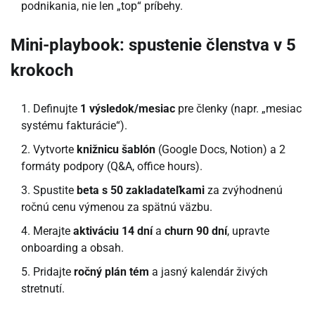
podnikania, nie len „top“ príbehy.
Mini-playbook: spustenie členstva v 5
krokoch
Definujte
1 výsledok/mesiac
pre členky (napr. „mesiac
systému fakturácie“).
Vytvorte
knižnicu šablón
(Google Docs, Notion) a 2
formáty podpory (Q&A, office hours).
Spustite
beta s 50 zakladateľkami
za zvýhodnenú
ročnú cenu výmenou za spätnú väzbu.
Merajte
aktiváciu 14 dní
a
churn 90 dní
, upravte
onboarding a obsah.
Pridajte
ročný plán tém
a jasný kalendár živých
stretnutí.