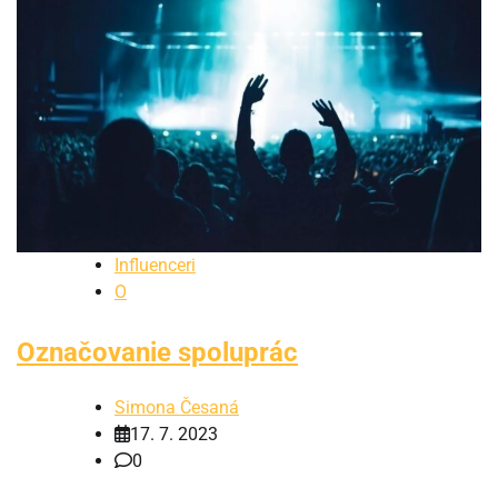
Influenceri
O
Označovanie spoluprác
Simona Česaná
17. 7. 2023
0