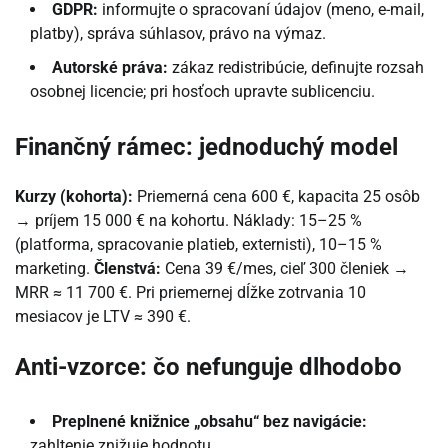
GDPR:
informujte o spracovaní údajov (meno, e-mail,
platby), správa súhlasov, právo na výmaz.
Autorské práva:
zákaz redistribúcie, definujte rozsah
osobnej licencie; pri hosťoch upravte sublicenciu.
Finančný rámec: jednoduchý model
Kurzy (kohorta):
Priemerná cena 600 €, kapacita 25 osôb
→ príjem 15 000 € na kohortu. Náklady: 15–25 %
(platforma, spracovanie platieb, externisti), 10–15 %
marketing.
Členstvá:
Cena 39 €/mes, cieľ 300 členiek →
MRR ≈ 11 700 €. Pri priemernej dĺžke zotrvania 10
mesiacov je LTV ≈ 390 €.
Anti-vzorce: čo nefunguje dlhodobo
Preplnené knižnice „obsahu“ bez navigácie:
zahltenie znižuje hodnotu.