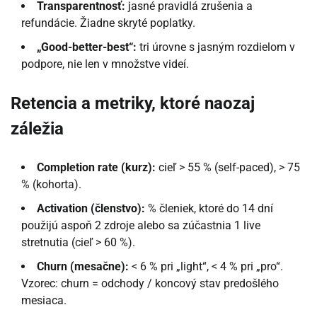
Transparentnosť:
jasné pravidlá zrušenia a
refundácie. Žiadne skryté poplatky.
„Good-better-best“:
tri úrovne s jasným rozdielom v
podpore, nie len v množstve videí.
Retencia a metriky, ktoré naozaj
záležia
Completion rate (kurz):
cieľ > 55 % (self-paced), > 75
% (kohorta).
Activation (členstvo):
% členiek, ktoré do 14 dní
použijú aspoň 2 zdroje alebo sa zúčastnia 1 live
stretnutia (cieľ > 60 %).
Churn (mesačne):
< 6 % pri „light“, < 4 % pri „pro“.
Vzorec: churn = odchody / koncový stav predošlého
mesiaca.