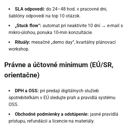
SLA odpovedí:
do 24–48 hod. v pracovné dni,
šablóny odpovedí na top 10 otázok.
„Stuck flow“:
automat pri neaktivite 10 dní → e-mail s
mikro-úlohou, ponuka 10-min konzultácie.
Rituály:
mesačné „demo day“, kvartálny plánovací
workshop.
Právne a účtovné minimum (EÚ/SR,
orientačne)
DPH a OSS:
pri predaji digitálnych služieb
spotrebiteľkám v EÚ sledujte prah a pravidlá systému
OSS.
Obchodné podmienky a odstúpenie:
jasné pravidlá
prístupu, refundácii a licencie na materiály.