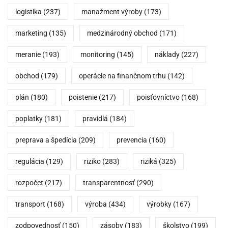
logistika
(237)
manažment výroby
(173)
marketing
(135)
medzinárodný obchod
(171)
meranie
(193)
monitoring
(145)
náklady
(227)
obchod
(179)
operácie na finančnom trhu
(142)
plán
(180)
poistenie
(217)
poisťovníctvo
(168)
poplatky
(181)
pravidlá
(184)
preprava a špedícia
(209)
prevencia
(160)
regulácia
(129)
riziko
(283)
riziká
(325)
rozpočet
(217)
transparentnosť
(290)
transport
(168)
výroba
(434)
výrobky
(167)
zodpovednosť
(150)
zásoby
(183)
školstvo
(199)