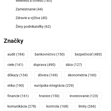
Wellness a fitness
(183)
Zamestnanie
(44)
Zdravie a výživa
(40)
Ženy podnikateľky
(62)
Značky
audit
(184)
bankovníctvo
(150)
bezpečnosť
(483)
ciele
(141)
doprava
(490)
dáta
(127)
dôkazy
(134)
dôvera
(169)
ekonometria
(160)
etika
(190)
európska integrácia
(229)
financie
(161)
hranice
(150)
investovanie
(123)
komunikácia
(278)
kontrola
(168)
limity
(266)