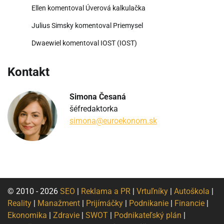
Ellen
komentoval
Úverová kalkulačka
Julius Simsky
komentoval
Priemysel
Dwaewiel
komentoval
IOST (IOST)
Kontakt
Simona Česaná
šéfredaktorka
simona@euroekonom.sk
© 2010 - 2026
SEO
|
Reklama a PR
|
Vrtuľníky
|
Autoškola
|
Reality
|
Manažment
|
Prijímáčky
|
Podnikanie
|
Financie
|
Ekonomika
|
Zdravie
|
SWOT
|
Podnikateľský plán
|