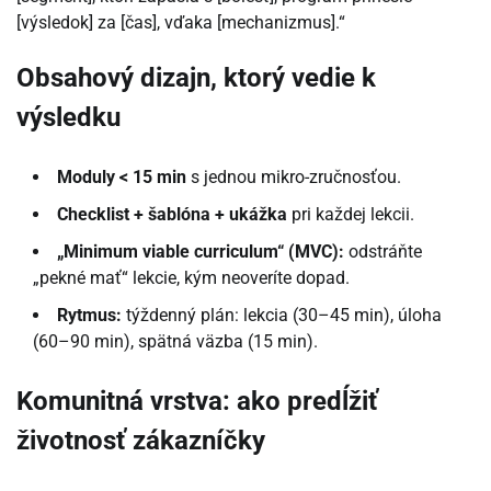
[výsledok] za [čas], vďaka [mechanizmus].“
Obsahový dizajn, ktorý vedie k
výsledku
Moduly < 15 min
s jednou mikro-zručnosťou.
Checklist + šablóna + ukážka
pri každej lekcii.
„Minimum viable curriculum“ (MVC):
odstráňte
„pekné mať“ lekcie, kým neoveríte dopad.
Rytmus:
týždenný plán: lekcia (30–45 min), úloha
(60–90 min), spätná väzba (15 min).
Komunitná vrstva: ako predĺžiť
životnosť zákazníčky