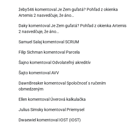
žeby546
komentoval
Je Zem guľatá? Pohľad z okienka
Artemis 2 nasvedčuje, že áno…
Daky
komentoval
Je Zem guľatá? Pohľad z okienka Artemis
2 nasvedčuje, že áno…
Samuel Salaj
komentoval
SCRUM
Filip Sichman
komentoval
Parcela
Šajno
komentoval
Odvolateľný akreditív
Šajto
komentoval
AVV
DawnBreaker
komentoval
Spoločnosť s ručením
obmedzeným
Ellen
komentoval
Úverová kalkulačka
Julius Simsky
komentoval
Priemysel
Dwaewiel
komentoval
IOST (IOST)