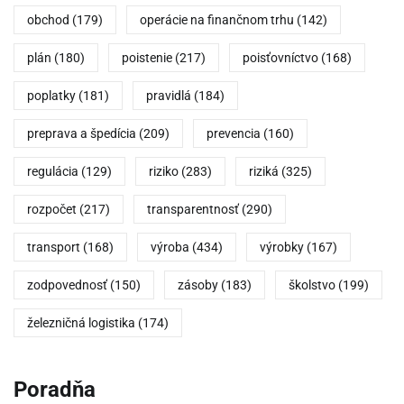
obchod
(179)
operácie na finančnom trhu
(142)
plán
(180)
poistenie
(217)
poisťovníctvo
(168)
poplatky
(181)
pravidlá
(184)
preprava a špedícia
(209)
prevencia
(160)
regulácia
(129)
riziko
(283)
riziká
(325)
rozpočet
(217)
transparentnosť
(290)
transport
(168)
výroba
(434)
výrobky
(167)
zodpovednosť
(150)
zásoby
(183)
školstvo
(199)
železničná logistika
(174)
Poradňa