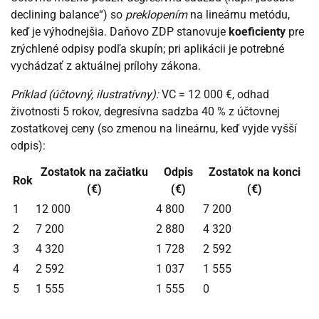
declining balance“) so
preklopením
na lineárnu metódu,
keď je výhodnejšia. Daňovo ZDP stanovuje
koeficienty
pre
zrýchlené odpisy podľa skupín; pri aplikácii je potrebné
vychádzať z aktuálnej prílohy zákona.
Príklad (účtovný, ilustratívny):
VC = 12 000 €, odhad
životnosti 5 rokov, degresívna sadzba 40 % z účtovnej
zostatkovej ceny (so zmenou na lineárnu, keď vyjde vyšší
odpis):
Zostatok na začiatku
Odpis
Zostatok na konci
Rok
(€)
(€)
(€)
1
12 000
4 800
7 200
2
7 200
2 880
4 320
3
4 320
1 728
2 592
4
2 592
1 037
1 555
5
1 555
1 555
0