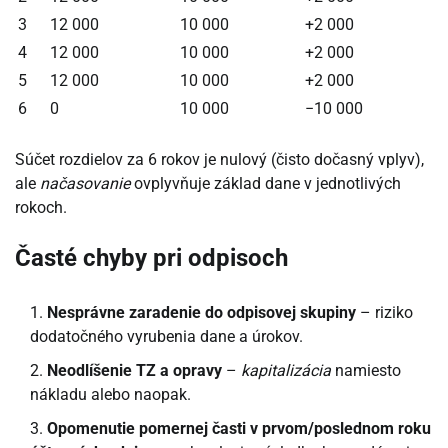
3
12 000
10 000
+2 000
4
12 000
10 000
+2 000
5
12 000
10 000
+2 000
6
0
10 000
−10 000
Súčet rozdielov za 6 rokov je nulový (čisto dočasný vplyv),
ale
načasovanie
ovplyvňuje základ dane v jednotlivých
rokoch.
Časté chyby pri odpisoch
Nesprávne zaradenie do odpisovej skupiny
– riziko
dodatočného vyrubenia dane a úrokov.
Neodlíšenie TZ a opravy
–
kapitalizácia
namiesto
nákladu alebo naopak.
Opomenutie pomernej časti v prvom/poslednom roku