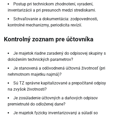
Postup pri technickom zhodnotení, vyradení,
inventarizácii a pri presunoch medzi strediskami.
Schvaľovanie a dokumentácia: zodpovednosti,
kontrolné mechanizmy, periodicita revízií.
Kontrolný zoznam pre účtovníka
Je majetok riadne zaradený do odpisovej skupiny s
doložením technických parametrov?
Je stanovená a odôvodnená účtovná životnosť (pri
nehmotnom majetku najmä)?
Sú TZ správne kapitalizované a prepočítané odpisy
na zvyšok životnosti?
Je zosúladenie účtovných a daňových odpisov
premietnuté do odloženej dane?
Je majetok fyzicky inventarizovaný a súladí so