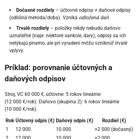
Dočasné rozdiely
– účtovné odpisy ≠ daňové odpisy
(odlišná metóda/doba). Vzniká
odložená daň
.
Trvalé rozdiely
– položky nikdy nebudú daňovo
uznateľné (napr. niektoré sankcie, dary); odpisy sa ich
netýkajú priamo, ale pri vyradení môžu vzniknúť trvalé
vplyvy.
Príklad: porovnanie účtovných a
daňových odpisov
Stroj, VC 60 000 €, účtovne: 5 rokov lineárne
(12 000 €/rok). Daňovo (skupina 2): 6 rokov lineárne
(10 000 €/rok).
Rok
Účtovný odpis (€)
Daňový odpis (€)
Rozdiel (€)
1
12 000
10 000
+2 000 (dočasný)
2
12 000
10 000
+2 000