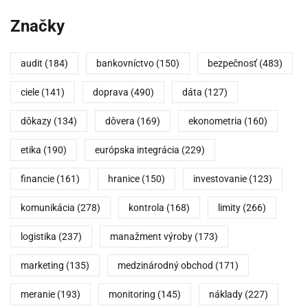
Značky
audit
(184)
bankovníctvo
(150)
bezpečnosť
(483)
ciele
(141)
doprava
(490)
dáta
(127)
dôkazy
(134)
dôvera
(169)
ekonometria
(160)
etika
(190)
európska integrácia
(229)
financie
(161)
hranice
(150)
investovanie
(123)
komunikácia
(278)
kontrola
(168)
limity
(266)
logistika
(237)
manažment výroby
(173)
marketing
(135)
medzinárodný obchod
(171)
meranie
(193)
monitoring
(145)
náklady
(227)