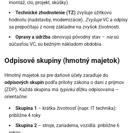
montáž, clo, projekt, skúšky).
Technické zhodnotenie (TZ)
zvyšuje úžitkovú
hodnotu (nadstavby, modernizácie).
Zvyšuje
VC a odpisy
sa prepočítajú z novej základne na zvyšok životnosti.
Opravy a údržba
obnovujú pôvodný stav –
nie
sú
súčasťou VC, sú bežným nákladom obdobia.
Odpisové skupiny (hmotný majetok)
Hmotný majetok sa pre daňové účely zaraďuje do
odpisových skupín
podľa prílohy zákona o dani z príjmov
(ZDP). Každá skupina má
typickú
dĺžku odpisovania –
orientačne:
Skupina 1
– krátka životnosť (napr. IT technika):
približne 4 roky
Skupina 2
– stroje, zariadenia, vozidlá: približne 6
rokov