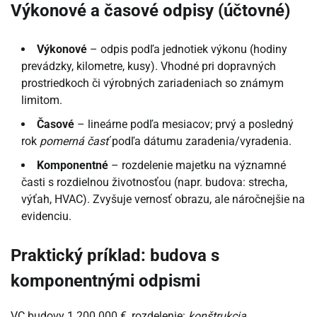
Výkonové a časové odpisy (účtovné)
Výkonové
– odpis podľa jednotiek výkonu (hodiny
prevádzky, kilometre, kusy). Vhodné pri dopravných
prostriedkoch či výrobných zariadeniach so známym
limitom.
Časové
– lineárne podľa mesiacov; prvý a posledný
rok
pomerná časť
podľa dátumu zaradenia/vyradenia.
Komponentné
– rozdelenie majetku na významné
časti s rozdielnou životnosťou (napr. budova: strecha,
výťah, HVAC). Zvyšuje vernosť obrazu, ale náročnejšie na
evidenciu.
Praktický príklad: budova s
komponentnými odpismi
VC budovy 1 200 000 €, rozdelenie:
konštrukcia