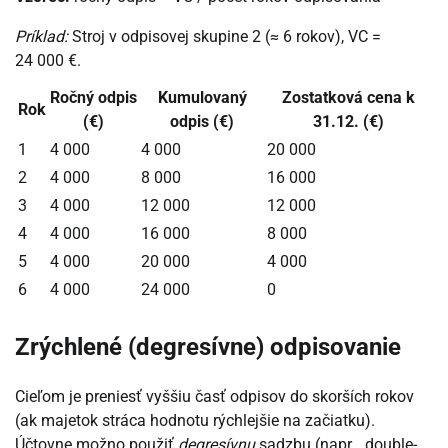
Príklad:
Stroj v odpisovej skupine 2 (≈ 6 rokov), VC =
24 000 €.
Ročný odpis
Kumulovaný
Zostatková cena k
Rok
(€)
odpis (€)
31.12. (€)
1
4 000
4 000
20 000
2
4 000
8 000
16 000
3
4 000
12 000
12 000
4
4 000
16 000
8 000
5
4 000
20 000
4 000
6
4 000
24 000
0
Zrýchlené (degresívne) odpisovanie
Cieľom je preniesť vyššiu časť odpisov do skorších rokov
(ak majetok stráca hodnotu rýchlejšie na začiatku).
Účtovne možno použiť
degresívnu
sadzbu (napr. „double-