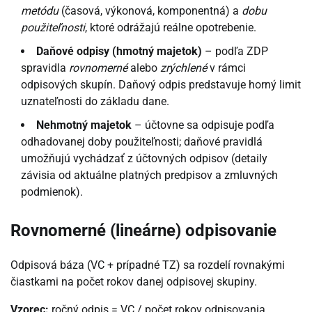
metódu
(časová, výkonová, komponentná) a
dobu
použiteľnosti
, ktoré odrážajú reálne opotrebenie.
Daňové odpisy (hmotný majetok)
– podľa ZDP
spravidla
rovnomerné
alebo
zrýchlené
v rámci
odpisových skupín. Daňový odpis predstavuje horný limit
uznateľnosti do základu dane.
Nehmotný majetok
– účtovne sa odpisuje podľa
odhadovanej doby použiteľnosti; daňové pravidlá
umožňujú vychádzať z účtovných odpisov (detaily
závisia od aktuálne platných predpisov a zmluvných
podmienok).
Rovnomerné (lineárne) odpisovanie
Odpisová báza (VC + prípadné TZ) sa rozdelí rovnakými
čiastkami na počet rokov danej odpisovej skupiny.
Vzorec:
ročný odpis = VC / počet rokov odpisovania