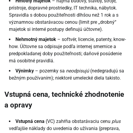
Hmotný majetok
– najmä budovy, stavby, stroje,
prístroje, dopravné prostriedky, IT technika, nábytok.
Spravidla s dobou použiteľnosti dlhšou než 1 rok a s
významnou obstarávacou cenou (limit pre „drobný“
majetok si interné postupy definujú účtovne).
Nehmotný majetok
– softvér, licencie, patenty, know-
how. Účtovne sa odpisuje podľa internej smernice a
predpokladanej doby použiteľnosti; daňové posúdenie
má osobitné pravidlá.
Výnimky
– pozemky sa
neodpisujú
(nedegradujú sa
bežným používaním); niektoré umelecké diela takisto.
Vstupná cena, technické zhodnotenie
a opravy
Vstupná cena
(VC) zahŕňa obstarávaciu cenu
plus
vedľajšie náklady do uvedenia do užívania (preprava,