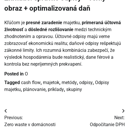
obraz + optimalizovaná daň
Kľúčom je
presné zaradenie
majetku,
primeraná účtovná
životnosť
a
dôsledné rozlišovanie
medzi technickým
zhodnotením a opravou. Účtovné odpisy majú verne
zobrazovať ekonomickú realitu; daňové odpisy rešpektujú
zákonné limity. Ich rozumná kombinácia zabezpečí, že
výsledok hospodárenia bude realistický, dane férové a
kontrola bez nepríjemných prekvapení.
Posted in
O
Tagged
cash flow
,
majetok
,
metódy
,
odpisy
,
Odpisy
majetku
,
plánovanie
,
príklady
,
skupiny
Navigácia
Previous:
Next:
v
Zero waste v domácnosti
Odpočítanie DPH