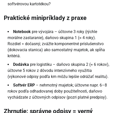
softvérovou kartotékou?
Praktické minipríklady z praxe
Notebook
pre vývojára – účtovne 3 roky (rýchle
morálne zastaranie), daňovo skupina 1 (≈ 4 roky).
Rozdiel = dočasný; zvážte komponentné príslušenstvo
(dokovacia stanica) ako samostatný majetok, ak spĺňa
kritériá.
Dodávka
pre logistiku – daňovo skupina 2 (≈ 6 rokov),
účtovne 5 rokov z dôvodu intenzívneho využitia
(výkonové odpisy podľa km môžu lepšie odrážať realitu).
Softvér ERP
– nehmotný majetok; účtovne napr. 6–8
rokov podľa odhadovanej doby použiteľnosti, daňovo
vychádzate z účtovných odpisov (pozri platné predpisy).
Zhrnutie: správne odpisy = verný