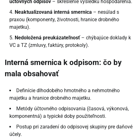
účtovných odpisov
– skreslenie výsledku hospodárenia.
Neaktualizovaná interná smernica
– nesúlad s
praxou (komponenty, životnosti, hranice drobného
majetku).
Nedoložená preukázateľnosť
– chýbajúce doklady k
VC a TZ (zmluvy, faktúry, protokoly).
Interná smernica k odpisom: čo by
mala obsahovať
Definície dlhodobého hmotného a nehmotného
majetku a hranice drobného majetku.
Metódy účtovného odpisovania (časová, výkonová,
komponentná) a typické doby použiteľnosti.
Postup pri zaradení do odpisovej skupiny pre daňové
účely.