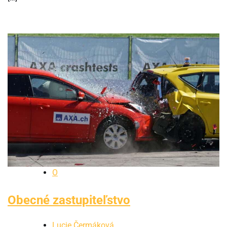
O
Obecné zastupiteľstvo
Lucie Čermáková