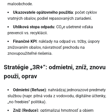
maloobchode.
Ukazovatele opätovného použitia
: počet cyklov
vratných obalov, podiel repasovaných zariadení.
Uhlíková stopa odpadu
: CO₂e ušetrené vďaka
prevencii vs. recyklácii.
Finančné KPI
: náklady na odpad vs. tržby, úspory
znižovaním obalov, návratnosť prechodu na
znovupoužiteľné riešenia.
Stratégie „3R+“: odmietni, zníž, znovu
použi, oprav
Odmietni (Refuse)
: nahrádzaj jednorazové predmety
službou (napr. pitná voda z vodovodu, digitálne účtenky,
„no freebies“ politika).
Zníž (Reduce)
: optimalizuj hmotnosť a objem