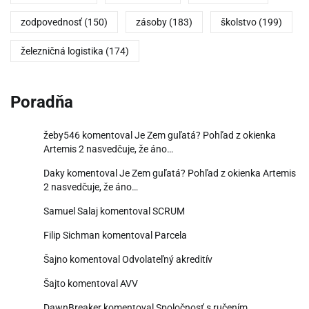
zodpovednosť
(150)
zásoby
(183)
školstvo
(199)
železničná logistika
(174)
Poradňa
žeby546
komentoval
Je Zem guľatá? Pohľad z okienka
Artemis 2 nasvedčuje, že áno…
Daky
komentoval
Je Zem guľatá? Pohľad z okienka Artemis
2 nasvedčuje, že áno…
Samuel Salaj
komentoval
SCRUM
Filip Sichman
komentoval
Parcela
Šajno
komentoval
Odvolateľný akreditív
Šajto
komentoval
AVV
DawnBreaker
komentoval
Spoločnosť s ručením