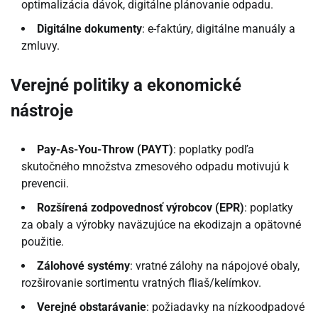
optimalizácia dávok, digitálne plánovanie odpadu.
Digitálne dokumenty
: e-faktúry, digitálne manuály a
zmluvy.
Verejné politiky a ekonomické
nástroje
Pay-As-You-Throw (PAYT)
: poplatky podľa
skutočného množstva zmesového odpadu motivujú k
prevencii.
Rozšírená zodpovednosť výrobcov (EPR)
: poplatky
za obaly a výrobky naväzujúce na ekodizajn a opätovné
použitie.
Zálohové systémy
: vratné zálohy na nápojové obaly,
rozširovanie sortimentu vratných fliaš/kelímkov.
Verejné obstarávanie
: požiadavky na nízkoodpadové