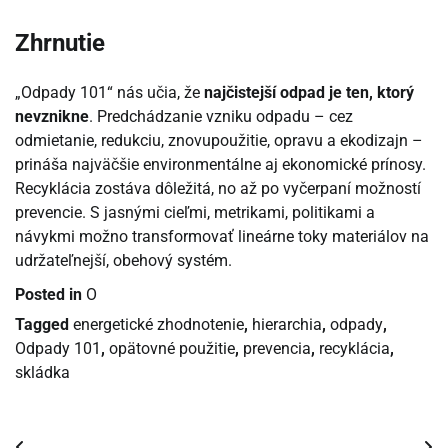
Zhrnutie
„Odpady 101“ nás učia, že
najčistejší odpad je ten, ktorý
nevznikne
. Predchádzanie vzniku odpadu – cez
odmietanie, redukciu, znovupoužitie, opravu a ekodizajn –
prináša najväčšie environmentálne aj ekonomické prínosy.
Recyklácia zostáva dôležitá, no až po vyčerpaní možností
prevencie. S jasnými cieľmi, metrikami, politikami a
návykmi možno transformovať lineárne toky materiálov na
udržateľnejší, obehový systém.
Posted in
O
Tagged
energetické zhodnotenie
,
hierarchia
,
odpady
,
Odpady 101
,
opätovné použitie
,
prevencia
,
recyklácia
,
skládka