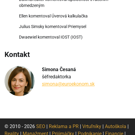
obmedzeným
Ellen
komentoval
Úverová kalkulačka
Julius Simsky
komentoval
Priemysel
Dwaewiel
komentoval
IOST (IOST)
Kontakt
Simona Česaná
šéfredaktorka
simona@euroekonom.sk
© 2010 - 2026
SEO
|
Reklama a PR
|
Vrtuľníky
|
Autoškola
|
Reality
|
Manažment
|
Prijímáčky
|
Podnikanie
|
Financie
|