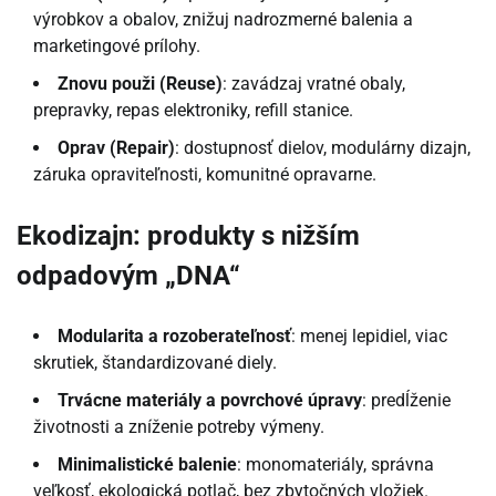
výrobkov a obalov, znižuj nadrozmerné balenia a
marketingové prílohy.
Znovu použi (Reuse)
: zavádzaj vratné obaly,
prepravky, repas elektroniky, refill stanice.
Oprav (Repair)
: dostupnosť dielov, modulárny dizajn,
záruka opraviteľnosti, komunitné opravarne.
Ekodizajn: produkty s nižším
odpadovým „DNA“
Modularita a rozoberateľnosť
: menej lepidiel, viac
skrutiek, štandardizované diely.
Trvácne materiály a povrchové úpravy
: predĺženie
životnosti a zníženie potreby výmeny.
Minimalistické balenie
: monomateriály, správna
veľkosť, ekologická potlač, bez zbytočných vložiek.