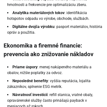
hmotnosti a frekvencie pre optimalizáciu zberu.
Analytika materiálových tokov
: identifikácia
hotspotov odpadu vo výrobe, obchode, službách.
Digitálne dvojča výrobku
: pasport materiálov, história
opráv a použitia.
Ekonomika a firemné financie:
prevencia ako znižovanie nákladov
Priame úspory
: menej nakúpeného materiálu a
obalov, nižšie poplatky za odvoz.
Neposledné benefity
: vyššia reputácia, lojalita
zákazníkov, splnenie ESG metrík.
Návratnosť investícií
: refill stanica, vratné obaly,
opravárenské služby často prinášajú payback v
mesiacoch až rokoch.