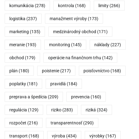
komunikácia
(278)
kontrola
(168)
limity
(266)
logistika
(237)
manažment výroby
(173)
marketing
(135)
medzinárodný obchod
(171)
meranie
(193)
monitoring
(145)
náklady
(227)
obchod
(179)
operácie na finančnom trhu
(142)
plán
(180)
poistenie
(217)
poisťovníctvo
(168)
poplatky
(181)
pravidlá
(184)
preprava a špedícia
(209)
prevencia
(160)
regulácia
(129)
riziko
(283)
riziká
(324)
rozpočet
(216)
transparentnosť
(290)
transport
(168)
výroba
(434)
výrobky
(167)