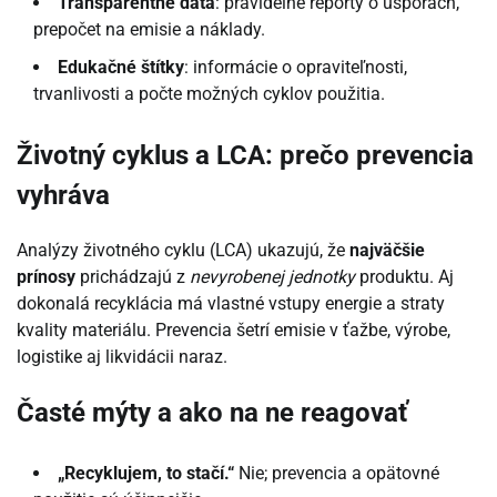
Transparentné dáta
: pravidelné reporty o úsporách,
prepočet na emisie a náklady.
Edukačné štítky
: informácie o opraviteľnosti,
trvanlivosti a počte možných cyklov použitia.
Životný cyklus a LCA: prečo prevencia
vyhráva
Analýzy životného cyklu (LCA) ukazujú, že
najväčšie
prínosy
prichádzajú z
nevyrobenej jednotky
produktu. Aj
dokonalá recyklácia má vlastné vstupy energie a straty
kvality materiálu. Prevencia šetrí emisie v ťažbe, výrobe,
logistike aj likvidácii naraz.
Časté mýty a ako na ne reagovať
„Recyklujem, to stačí.“
Nie; prevencia a opätovné