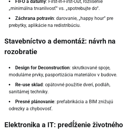
FIFO a dátumy
: First-In-First-Out, rozlíšenie
„minimálna trvanlivosť“ vs. „spotrebujte do“.
Záchrana potravín
: darovanie, „happy hour“ pre
prebytky, aplikácie na redistribúciu.
Stavebníctvo a demontáž: návrh na
rozobratie
Design for Deconstruction
: skrutkované spoje,
modulárne prvky, pasportizácia materiálov v budove.
Re-use sklad
: opätovné použitie dverí, podláh,
sanitárnej techniky.
Presné plánovanie
: prefabrikácia a BIM znižujú
odrezky a chybovosť.
Elektronika a IT: predĺženie životného