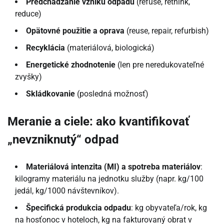
Predchádzanie vzniku odpadu
(refuse, rethink,
reduce)
Opätovné použitie a oprava
(reuse, repair, refurbish)
Recyklácia
(materiálová, biologická)
Energetické zhodnotenie
(len pre neredukovateľné
zvyšky)
Skládkovanie
(posledná možnosť)
Meranie a ciele: ako kvantifikovať
„nevzniknutý“ odpad
Materiálová intenzita (MI) a spotreba materiálov
:
kilogramy materiálu na jednotku služby (napr. kg/100
jedál, kg/1000 návštevníkov).
Špecifická produkcia odpadu
: kg obyvateľa/rok, kg
na hosťonoc v hoteloch, kg na fakturovaný obrat v