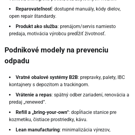
Reparovateľnosť
: dostupné manuály, kódy dielov,
open repair štandardy.
Produkt ako služba
: prenájom/servis namiesto
predaja, motivácia výrobcu predĺžiť životnosť.
Podnikové modely na prevenciu
odpadu
Vratné obalové systémy B2B
: prepravky, palety, IBC
kontajnery s depozitom a trackingom.
Vrátenie a repas
: spätný odber zariadení, renovácia a
predaj „renewed“.
Refill a „bring-your-own“
: dopĺňacie stanice pre
kozmetiku, čistiace prostriedky, kávu.
Lean manufacturing
: minimalizácia výrezov,