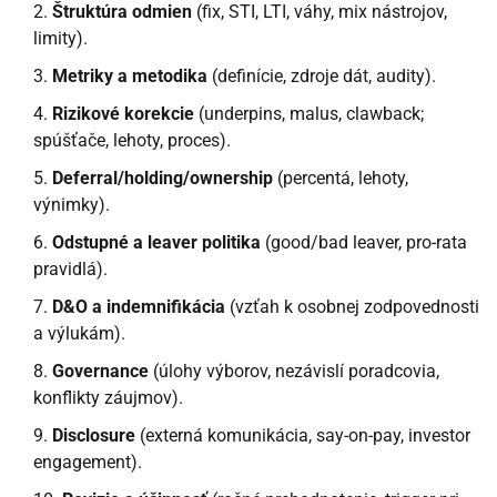
Štruktúra odmien
(fix, STI, LTI, váhy, mix nástrojov,
limity).
Metriky a metodika
(definície, zdroje dát, audity).
Rizikové korekcie
(underpins, malus, clawback;
spúšťače, lehoty, proces).
Deferral/holding/ownership
(percentá, lehoty,
výnimky).
Odstupné a leaver politika
(good/bad leaver, pro-rata
pravidlá).
D&O a indemnifikácia
(vzťah k osobnej zodpovednosti
a výlukám).
Governance
(úlohy výborov, nezávislí poradcovia,
konflikty záujmov).
Disclosure
(externá komunikácia, say-on-pay, investor
engagement).