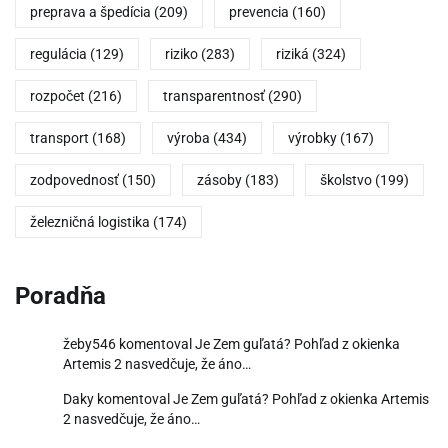
preprava a špedícia
(209)
prevencia
(160)
regulácia
(129)
riziko
(283)
riziká
(324)
rozpočet
(216)
transparentnosť
(290)
transport
(168)
výroba
(434)
výrobky
(167)
zodpovednosť
(150)
zásoby
(183)
školstvo
(199)
železničná logistika
(174)
Poradňa
žeby546
komentoval
Je Zem guľatá? Pohľad z okienka
Artemis 2 nasvedčuje, že áno…
Daky
komentoval
Je Zem guľatá? Pohľad z okienka Artemis
2 nasvedčuje, že áno…