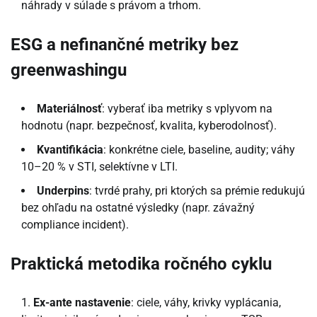
náhrady v súlade s právom a trhom.
ESG a nefinančné metriky bez
greenwashingu
Materiálnosť
: vyberať iba metriky s vplyvom na
hodnotu (napr. bezpečnosť, kvalita, kyberodolnosť).
Kvantifikácia
: konkrétne ciele, baseline, audity; váhy
10–20 % v STI, selektívne v LTI.
Underpins
: tvrdé prahy, pri ktorých sa prémie redukujú
bez ohľadu na ostatné výsledky (napr. závažný
compliance incident).
Praktická metodika ročného cyklu
Ex-ante nastavenie
: ciele, váhy, krivky vyplácania,