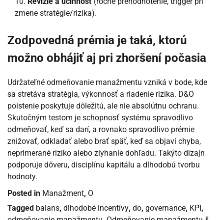
Revizie a účinnosť
(ročné prehodnotenie, trigger pri
zmene stratégie/rizika).
Zodpovedná prémia je taká, ktorú
možno obhájiť aj pri zhoršení počasia
Udržateľné odmeňovanie manažmentu vzniká v bode, kde
sa stretáva stratégia, výkonnosť a riadenie rizika. D&O
poistenie poskytuje dôležitú, ale nie absolútnu ochranu.
Skutočným testom je schopnosť systému spravodlivo
odmeňovať, keď sa darí, a rovnako spravodlivo prémie
znižovať, odkladať alebo brať späť, keď sa objaví chyba,
neprimerané riziko alebo zlyhanie dohľadu. Takýto dizajn
podporuje dôveru, disciplínu kapitálu a dlhodobú tvorbu
hodnoty.
Posted in
Manažment
,
O
Tagged
balans
,
dlhodobé incentívy
,
do
,
governance
,
KPI
,
odmeňovanie manažmentu
,
Odmeňovanie manažmentu &