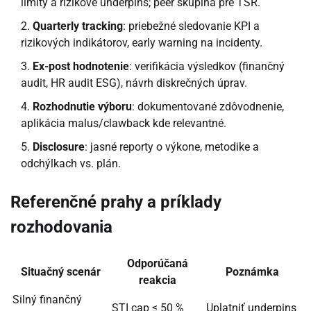
limity a rizikové underpins; peer skupina pre TSR.
Quarterly tracking
: priebežné sledovanie KPI a
rizikových indikátorov, early warning na incidenty.
Ex-post hodnotenie
: verifikácia výsledkov (finančný
audit, HR audit ESG), návrh diskrečných úprav.
Rozhodnutie výboru
: dokumentované zdôvodnenie,
aplikácia malus/clawback kde relevantné.
Disclosure
: jasné reporty o výkone, metodike a
odchýlkach vs. plán.
Referenčné prahy a príklady
rozhodovania
Odporúčaná
Situačný scenár
Poznámka
reakcia
Silný finančný
STI cap ≤ 50 %
Uplatniť underpins