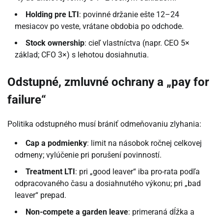
Holding pre LTI
: povinné držanie ešte 12–24
mesiacov po veste, vrátane obdobia po odchode.
Stock ownership
: cieľ vlastníctva (napr. CEO 5×
základ; CFO 3×) s lehotou dosiahnutia.
Odstupné, zmluvné ochrany a „pay for
failure“
Politika odstupného musí brániť odmeňovaniu zlyhania:
Cap a podmienky
: limit na násobok ročnej celkovej
odmeny; vylúčenie pri porušení povinností.
Treatment LTI
: pri „good leaver“ iba pro-rata podľa
odpracovaného času a dosiahnutého výkonu; pri „bad
leaver“ prepad.
Non-compete a garden leave
: primeraná dĺžka a