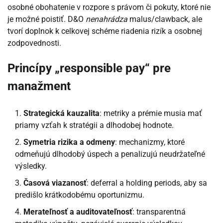
osobné obohatenie v rozpore s právom či pokuty, ktoré nie
je možné poistiť. D&O
nenahrádza
malus/clawback, ale
tvorí doplnok k celkovej schéme riadenia rizík a osobnej
zodpovednosti.
Princípy „responsible pay“ pre
manažment
Strategická kauzalita
: metriky a prémie musia mať
priamy vzťah k stratégii a dlhodobej hodnote.
Symetria rizika a odmeny
: mechanizmy, ktoré
odmeňujú dlhodobý úspech a penalizujú neudržateľné
výsledky.
Časová viazanosť
: deferral a holding periods, aby sa
predišlo krátkodobému oportunizmu.
Merateľnosť a auditovateľnosť
: transparentná