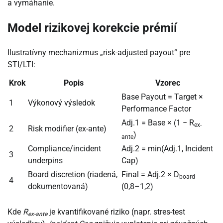
a vymáhanie.
Model rizikovej korekcie prémií
Ilustratívny mechanizmus „risk-adjusted payout“ pre
STI/LTI:
Krok
Popis
Vzorec
Base Payout = Target ×
1
Výkonový výsledok
Performance Factor
Adj.1 = Base × (1 − R
ex-
2
Risk modifier (ex-ante)
)
ante
Compliance/incident
Adj.2 = min(Adj.1, Incident
3
underpins
Cap)
Board discretion (riadená,
Final = Adj.2 × D
board
4
dokumentovaná)
(0,8–1,2)
Kde
R
je kvantifikované riziko (napr. stres-test
ex-ante