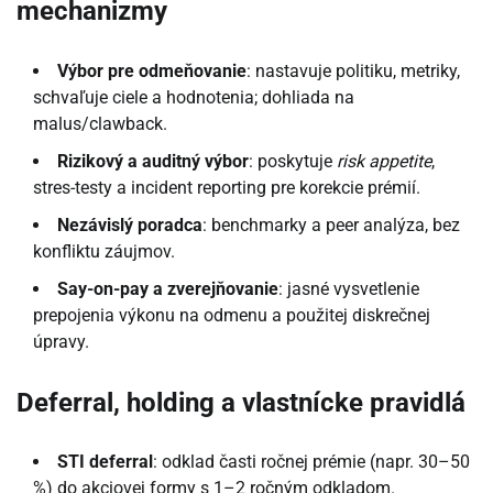
mechanizmy
Výbor pre odmeňovanie
: nastavuje politiku, metriky,
schvaľuje ciele a hodnotenia; dohliada na
malus/clawback.
Rizikový a auditný výbor
: poskytuje
risk appetite
,
stres-testy a incident reporting pre korekcie prémií.
Nezávislý poradca
: benchmarky a peer analýza, bez
konfliktu záujmov.
Say-on-pay a zverejňovanie
: jasné vysvetlenie
prepojenia výkonu na odmenu a použitej diskrečnej
úpravy.
Deferral, holding a vlastnícke pravidlá
STI deferral
: odklad časti ročnej prémie (napr. 30–50
%) do akciovej formy s 1–2 ročným odkladom.