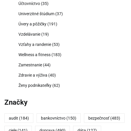
Účtovníctvo
(35)
Univerzitné štúdium
(37)
Úvery a pôžičky
(191)
Vzdelávanie
(19)
Vzťahy a randenie
(53)
Wellness a fitness
(183)
Zamestnanie
(44)
Zdravie a výživa
(40)
Ženy podnikateľky
(62)
Značky
audit
(184)
bankovníctvo
(150)
bezpečnosť
(483)
ciele
(141)
doprava
(490)
dáta
(127)