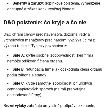
Benefity a záruky
: doplnkové poistenia, vymedzené
odstupné a zákaz konkurenčnej činnosti.
D&O poistenie: čo kryje a čo nie
D&O chráni členov predstavenstva, dozornej rady a
vrcholových manažérov pred nárokmi vyplývajúcimi z
výkonu funkcie. Typicky pozostáva z:
Side A
: krytie osobnej zodpovednosti, keď firma
nemôže odškodniť člena orgánu.
Side B
: refundácia firme, ak odškodnila člena orgánu
podľa zákona a stanov.
Side C
: krytie samotnej spoločnosti pri určitých
cennopapierových sporoch (najmä pre verejne
obchodované firmy).
Bežné
výluky
zahŕňajú úmyselné protiprávne konanie,