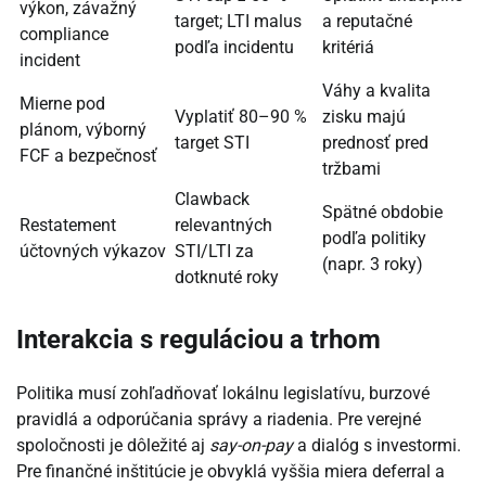
výkon, závažný
target; LTI malus
a reputačné
compliance
podľa incidentu
kritériá
incident
Váhy a kvalita
Mierne pod
Vyplatiť 80–90 %
zisku majú
plánom, výborný
target STI
prednosť pred
FCF a bezpečnosť
tržbami
Clawback
Spätné obdobie
Restatement
relevantných
podľa politiky
účtovných výkazov
STI/LTI za
(napr. 3 roky)
dotknuté roky
Interakcia s reguláciou a trhom
Politika musí zohľadňovať lokálnu legislatívu, burzové
pravidlá a odporúčania správy a riadenia. Pre verejné
spoločnosti je dôležité aj
say-on-pay
a dialóg s investormi.
Pre finančné inštitúcie je obvyklá vyššia miera deferral a