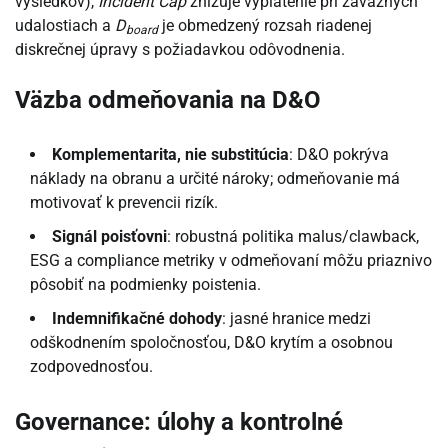
výsledkov),
Incident Cap
znižuje vyplatenie pri závažných
udalostiach a
D
je obmedzený rozsah riadenej
board
diskrečnej úpravy s požiadavkou odôvodnenia.
Väzba odmeňovania na D&O
Komplementarita, nie substitúcia
: D&O pokrýva
náklady na obranu a určité nároky; odmeňovanie má
motivovať k prevencii rizík.
Signál poisťovni
: robustná politika malus/clawback,
ESG a compliance metriky v odmeňovaní môžu priaznivo
pôsobiť na podmienky poistenia.
Indemnifikačné dohody
: jasné hranice medzi
odškodnením spoločnosťou, D&O krytím a osobnou
zodpovednosťou.
Governance: úlohy a kontrolné