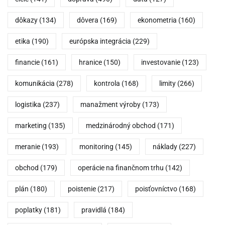
dôkazy
(134)
dôvera
(169)
ekonometria
(160)
etika
(190)
európska integrácia
(229)
financie
(161)
hranice
(150)
investovanie
(123)
komunikácia
(278)
kontrola
(168)
limity
(266)
logistika
(237)
manažment výroby
(173)
marketing
(135)
medzinárodný obchod
(171)
meranie
(193)
monitoring
(145)
náklady
(227)
obchod
(179)
operácie na finančnom trhu
(142)
plán
(180)
poistenie
(217)
poisťovníctvo
(168)
poplatky
(181)
pravidlá
(184)