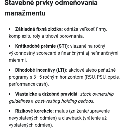
Stavebné prvky odmeňovania
manažmentu
Základná fixná zložka
: odráža veľkosť firmy,
komplexitu roly a trhové porovnania.
Krátkodobé prémie (STI)
: viazané na ročný
výkonnostný scorecard s finančnými aj nefinančnými
mierami.
Dlhodobé incentívy (LTI)
: akciové alebo peňažné
programy s 3–5 ročným horizontom (RSU, PSU, opcie,
performance cash).
Vlastnícke a držobné pravidlá
:
stock ownership
guidelines
a
post-vesting holding periods
.
Rizikové korekcie
: malus (zníženie/upravenie
nevyplatených odmien) a clawback (vrátenie už
vyplatených odmien).