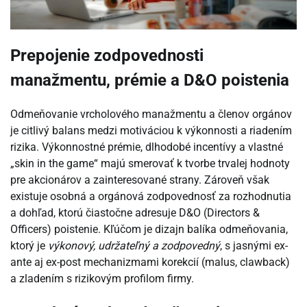
Prepojenie zodpovednosti
manažmentu, prémie a D&O poistenia
Odmeňovanie vrcholového manažmentu a členov orgánov
je citlivý balans medzi motiváciou k výkonnosti a riadením
rizika. Výkonnostné prémie, dlhodobé incentívy a vlastné
„skin in the game“ majú smerovať k tvorbe trvalej hodnoty
pre akcionárov a zainteresované strany. Zároveň však
existuje osobná a orgánová zodpovednosť za rozhodnutia
a dohľad, ktorú čiastočne adresuje D&O (Directors &
Officers) poistenie. Kľúčom je dizajn balíka odmeňovania,
ktorý je
výkonový, udržateľný a zodpovedný
, s jasnými ex-
ante aj ex-post mechanizmami korekcií (malus, clawback)
a zladením s rizikovým profilom firmy.