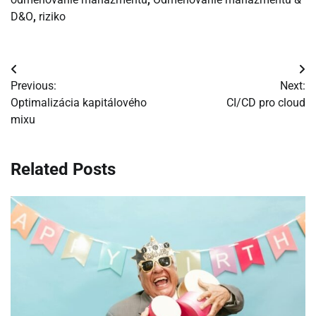
D&O
,
riziko
Navigácia
Previous:
Next:
v
Optimalizácia kapitálového
CI/CD pro cloud
mixu
článku
Related Posts