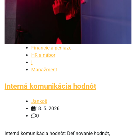
Financie a peniaze
HR a nábor
I
Manažment
Interná komunikácia hodnôt
Jankoš
18. 5. 2026
0
Interná komunikácia hodnôt: Definovanie hodnôt,