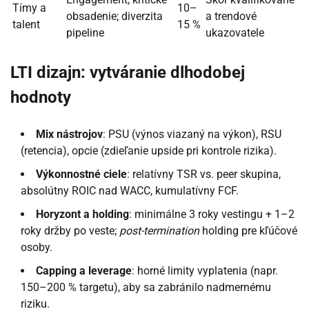
Tímy a
10–
obsadenie; diverzita
a trendové
talent
15 %
pipeline
ukazovatele
LTI dizajn: vytváranie dlhodobej
hodnoty
Mix nástrojov
: PSU (výnos viazaný na výkon), RSU
(retencia), opcie (zdieľanie upside pri kontrole rizika).
Výkonnostné ciele
: relatívny TSR vs. peer skupina,
absolútny ROIC nad WACC, kumulatívny FCF.
Horyzont a holding
: minimálne 3 roky vestingu + 1–2
roky držby po veste;
post-termination
holding pre kľúčové
osoby.
Capping a leverage
: horné limity vyplatenia (napr.
150–200 % targetu), aby sa zabránilo nadmernému
riziku.