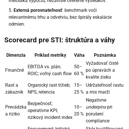
metodika výpočtu, nezávislé overenie výsledkov.
Externá porovnateľnosť
: benchmark voči
relevantnému trhu a odvetviu, bez špirály eskalácie
odmien.
Scorecard pre STI: štruktúra a váhy
Dimenzia
Príklad metriky
Váha
Poznámka
Vyžadovať čisté
EBITDA vs. plán;
50–
Finančné
po úpravách a
ROIC; voľný cash flow
60 %
kvalite zisku
Rast a
Organický rast tržieb;
15–
Udržateľnosť rastu
zákazník
NPS; retencia
25 %
a mix marží
Negatívne
Bezpečnosť;
Prevádzka
10–
underpins
pri
operatívne KPI;
a riziko
20 %
porušení
rizikový incident index
compliance
Engagement; kritické
Skôr kvalifikované