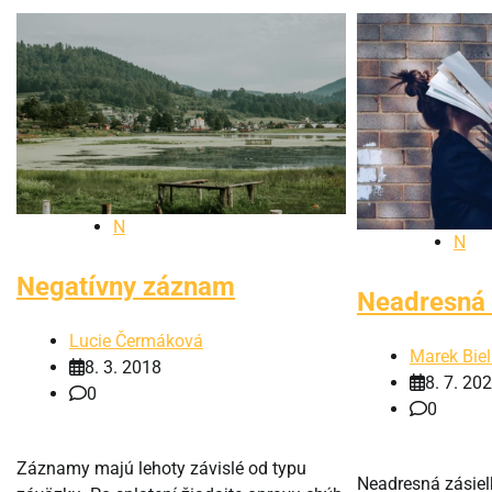
N
N
Negatívny záznam
Neadresná 
Lucie Čermáková
Marek Biel
8. 3. 2018
8. 7. 20
0
0
Záznamy majú lehoty závislé od typu
Neadresná zásie