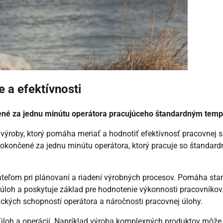
 a efektívnosti
čené za jednu minútu operátora pracujúceho štandardným tem
roby, ktorý pomáha meriať a hodnotiť efektívnosť pracovnej si
dokončené za jednu minútu operátora, ktorý pracuje so štandar
eľom pri plánovaní a riadení výrobných procesov. Pomáha sta
úloh a poskytuje základ pre hodnotenie výkonnosti pracovníkov
ckých schopností operátora a náročnosti pracovnej úlohy.
loh a operácií. Napríklad výroba komplexných produktov môže