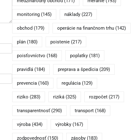
medzinárodný obchod
(171)
meranie
(193)
monitoring
(145)
náklady
(227)
obchod
(179)
operácie na finančnom trhu
(142)
plán
(180)
poistenie
(217)
poisťovníctvo
(168)
poplatky
(181)
pravidlá
(184)
preprava a špedícia
(209)
prevencia
(160)
regulácia
(129)
riziko
(283)
riziká
(325)
rozpočet
(217)
transparentnosť
(290)
transport
(168)
výroba
(434)
výrobky
(167)
zodpovednosť
(150)
zásoby
(183)