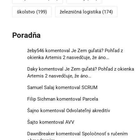
školstvo
(199)
železničná logistika
(174)
Poradňa
žeby546
komentoval
Je Zem guľatá? Pohľad z
okienka Artemis 2 nasvedčuje, že áno…
Daky
komentoval
Je Zem guľatá? Pohľad z okienka
Artemis 2 nasvedčuje, že áno…
Samuel Salaj
komentoval
SCRUM
Filip Sichman
komentoval
Parcela
Šajno
komentoval
Odvolateľný akreditív
Šajto
komentoval
AVV
DawnBreaker
komentoval
Spoločnosť s ručením