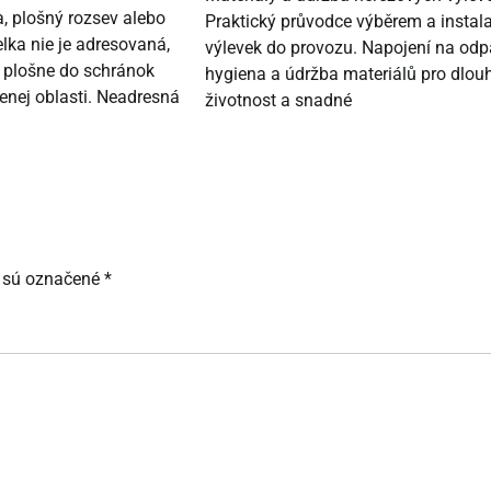
a, plošný rozsev alebo
Praktický průvodce výběrem a instala
elka nie je adresovaná,
výlevek do provozu. Napojení na odp
á plošne do schránok
hygiena a údržba materiálů pro dlou
enej oblasti. Neadresná
životnost a snadné
 sú označené
*