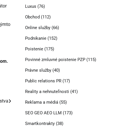
átor
Luxus
(76)
Obchod
(112)
Týmto
Online služby
(66)
Podnikanie
(152)
Poistenie
(175)
Povinné zmluvné poistenie PZP
(115)
pom.
Právne služby
(40)
Public relations PR
(17)
Reality a nehnuteľnosti
(41)
stva
Reklama a médiá
(55)
SEO GEO AEO LLM
(173)
Smartkontrakty
(38)