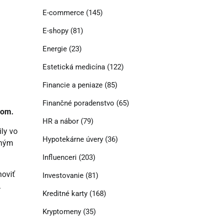
E-commerce
(145)
E-shopy
(81)
Energie
(23)
Estetická medicína
(122)
Financie a peniaze
(85)
Finančné poradenstvo
(65)
pom.
HR a nábor
(79)
ly vo
Hypotekárne úvery
(36)
dným
Influenceri
(203)
noviť
Investovanie
(81)
.
Kreditné karty
(168)
Kryptomeny
(35)