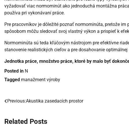
vyžadovať viac normominút ako jednoduchá montážna práca. R
používa pri vykonávaní práce.
Pre pracovníkov je dôležité poznať normominúta, pretože i
spôsobom môžu sledovať svoj vlastný výkon a prispieť k efek
Normominúta sú teda kľúčovým nástrojom pre efektívne riaden
stanovenie realistických cieľov a pre dosahovanie optimálnej 
Jednotka práce, množstvo práce, ktoré by malo byť dokon
Posted in
N
Tagged
manažment výroby
Previous:
Akustika zasedacích prostor
Navigácia
v
Related Posts
článku