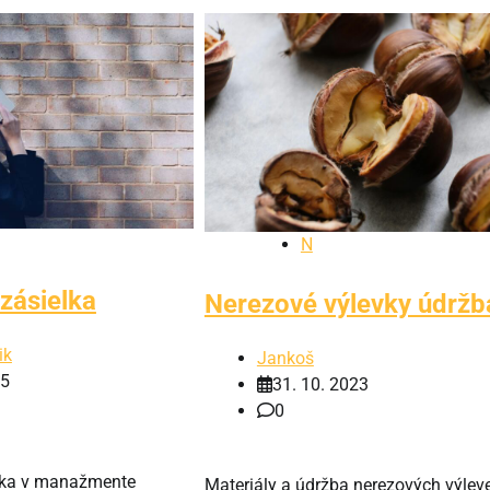
N
zásielka
Nerezové výlevky údržb
ik
Jankoš
25
31. 10. 2023
0
lka v manažmente
Materiály a údržba nerezových výlev