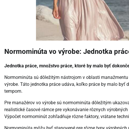
Normominúta vo výrobe: Jednotka práce
Jednotka práce, množstvo práce, ktoré by malo byť dokon
Normominúta sú dôležitým nástrojom v oblasti manažmentu vý
výrobe. Táto jednotka práce udáva, koľko práce by malo byť 
tempom.
Pre manažérov vo výrobe sú normominúta dôležitým ukazovat
realistické časové rámce pre vykonávanie rôznych výrobných 
Výpočet normominút zohľadňuje rôzne faktory, vrátane techni
Normominúta môžu byť stanovené pre rôzne typy výrobných ú