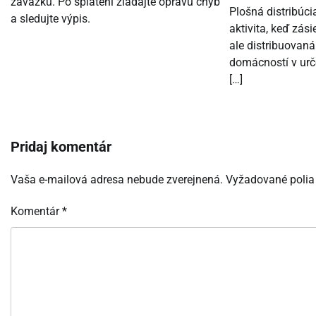
záväzku. Po splatení žiadajte opravu chýb
Plošná distribúci
a sledujte výpis.
aktivita, keď zási
ale distribuovan
domácností v urč
[…]
Pridaj komentár
Vaša e-mailová adresa nebude zverejnená.
Vyžadované polia
Komentár
*