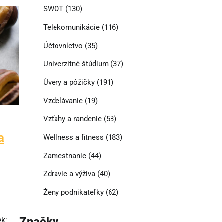
SWOT
(130)
Telekomunikácie
(116)
Účtovníctvo
(35)
Univerzitné štúdium
(37)
Úvery a pôžičky
(191)
Vzdelávanie
(19)
Vzťahy a randenie
(53)
a
Wellness a fitness
(183)
Zamestnanie
(44)
Zdravie a výživa
(40)
Ženy podnikateľky
(62)
Značky
ek: