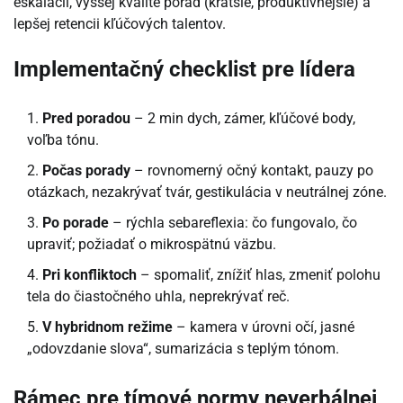
eskalácií, vyššej kvalite porád (kratšie, produktívnejšie) a
lepšej retencii kľúčových talentov.
Implementačný checklist pre lídera
Pred poradou
– 2 min dych, zámer, kľúčové body,
voľba tónu.
Počas porady
– rovnomerný očný kontakt, pauzy po
otázkach, nezakrývať tvár, gestikulácia v neutrálnej zóne.
Po porade
– rýchla sebareflexia: čo fungovalo, čo
upraviť; požiadať o mikrospätnú väzbu.
Pri konfliktoch
– spomaliť, znížiť hlas, zmeniť polohu
tela do čiastočného uhla, neprekrývať reč.
V hybridnom režime
– kamera v úrovni očí, jasné
„odovzdanie slova“, sumarizácia s teplým tónom.
Rámec pre tímové normy neverbálnej