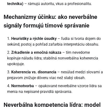
technika)
– rámujú autoritu, vkus a profesionalitu.
Mechanizmy účinku: ako neverbálne
signály formujú tímové správanie
Heuristiky a rýchle úsudky
– ľudia si tvoria dojem do
sekúnd; postoj a pohľad zafarbia interpretáciu obsahu.
Zrkadlenie a emočná nákaza
– tím nevedome
kopíruje náladu lídra; stabilná nonverbálna koherencia
upokojuje.
Koherencia vs. disonancia
– nesúlad medzi slovami a
prejavom znižuje dôveru viac než slabý obsah.
Normotvorba
– opakované neverbálne vzorce lídra sa
menia na nepísané pravidlá správania.
Neverbálna kompetencia lídra: model