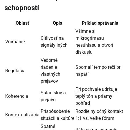
schopností
Oblasť
Opis
Príklad správania
Všimne si
Citlivosť na
mikrogrimasu
Vnímanie
signály iných
nesúhlasu a otvorí
diskusiu
Vedomé
riadenie
Spomalí tempo reči pri
Regulácia
vlastných
napätí
prejavov
Pri pochvale udržuje
Súlad slov a
Koherencia
teplý tón a priamy
prejavu
pohľad
Prispôsobenie
Rozdielny očný kontakt
Kontextualizácia
situácii a kultúre
1:1 vs. veľké fórum
Spätné
Pýta sa na vnímanie