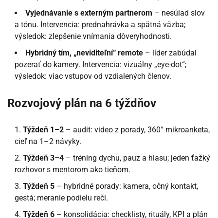
Vyjednávanie s externým partnerom
– nesúlad slov
a tónu. Intervencia: prednahrávka a spätná väzba;
výsledok: zlepšenie vnímania dôveryhodnosti.
Hybridný tím, „neviditeľní“ remote
– líder zabúdal
pozerať do kamery. Intervencia: vizuálny „eye-dot“;
výsledok: viac vstupov od vzdialených členov.
Rozvojový plán na 6 týždňov
Týždeň 1–2
– audit: video z porady, 360° mikroanketa,
cieľ na 1–2 návyky.
Týždeň 3–4
– tréning dychu, pauz a hlasu; jeden ťažký
rozhovor s mentorom ako tieňom.
Týždeň 5
– hybridné porady: kamera, očný kontakt,
gestá; meranie podielu reči.
Týždeň 6
– konsolidácia: checklisty, rituály, KPI a plán