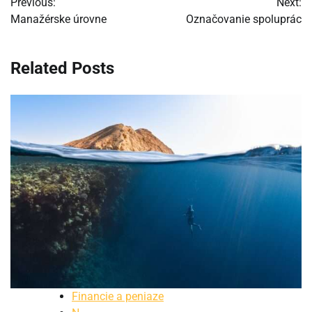
Previous:
Next:
v
Manažérske úrovne
Označovanie spoluprác
článku
Related Posts
Financie a peniaze