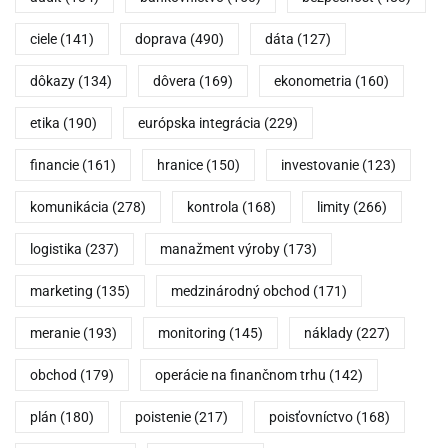
ciele
(141)
doprava
(490)
dáta
(127)
dôkazy
(134)
dôvera
(169)
ekonometria
(160)
etika
(190)
európska integrácia
(229)
financie
(161)
hranice
(150)
investovanie
(123)
komunikácia
(278)
kontrola
(168)
limity
(266)
logistika
(237)
manažment výroby
(173)
marketing
(135)
medzinárodný obchod
(171)
meranie
(193)
monitoring
(145)
náklady
(227)
obchod
(179)
operácie na finančnom trhu
(142)
plán
(180)
poistenie
(217)
poisťovníctvo
(168)