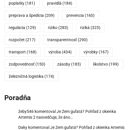
poplatky
(181)
pravidlá
(184)
preprava a špedícia
(209)
prevencia
(160)
regulácia
(129)
riziko
(283)
riziká
(325)
rozpočet
(217)
transparentnosť
(290)
transport
(168)
výroba
(434)
výrobky
(167)
zodpovednosť
(150)
zásoby
(183)
školstvo
(199)
železničná logistika
(174)
Poradňa
žeby546
komentoval
Je Zem guľatá? Pohľad z okienka
Artemis 2 nasvedčuje, že áno…
Daky
komentoval
Je Zem guľatá? Pohľad z okienka Artemis