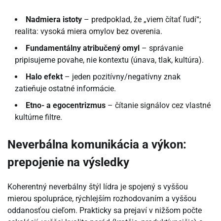
Nadmiera istoty
– predpoklad, že „viem čítať ľudí“;
realita: vysoká miera omylov bez overenia.
Fundamentálny atribučený omyl
– správanie
pripisujeme povahe, nie kontextu (únava, tlak, kultúra).
Halo efekt
– jeden pozitívny/negatívny znak
zatieňuje ostatné informácie.
Etno- a egocentrizmus
– čítanie signálov cez vlastné
kultúrne filtre.
Neverbálna komunikácia a výkon:
prepojenie na výsledky
Koherentný neverbálny štýl lídra je spojený s vyššou
mierou spolupráce, rýchlejším rozhodovaním a vyššou
oddanosťou cieľom. Prakticky sa prejaví v nižšom počte