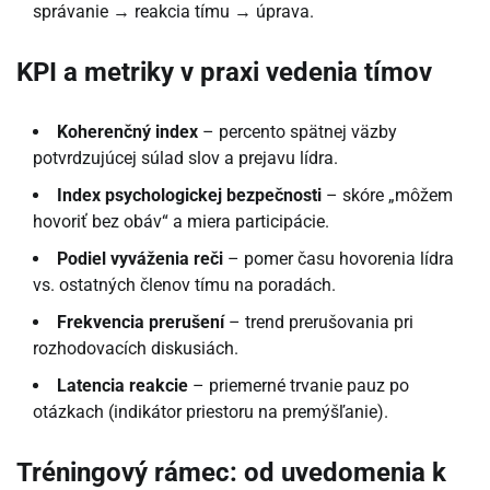
správanie → reakcia tímu → úprava.
KPI a metriky v praxi vedenia tímov
Koherenčný index
– percento spätnej väzby
potvrdzujúcej súlad slov a prejavu lídra.
Index psychologickej bezpečnosti
– skóre „môžem
hovoriť bez obáv“ a miera participácie.
Podiel vyváženia reči
– pomer času hovorenia lídra
vs. ostatných členov tímu na poradách.
Frekvencia prerušení
– trend prerušovania pri
rozhodovacích diskusiách.
Latencia reakcie
– priemerné trvanie pauz po
otázkach (indikátor priestoru na premýšľanie).
Tréningový rámec: od uvedomenia k