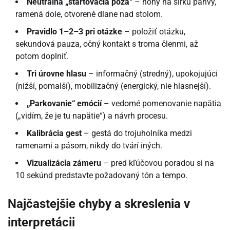
Neutrálna „štartovacia póza“
– nohy na šírku panvy,
ramená dole, otvorené dlane nad stolom.
Pravidlo 1–2–3 pri otázke
– položiť otázku,
sekundová pauza, očný kontakt s troma členmi, až
potom doplniť.
Tri úrovne hlasu
– informačný (stredný), upokojujúci
(nižší, pomalší), mobilizačný (energický, nie hlasnejší).
„Parkovanie“ emócií
– vedomé pomenovanie napätia
(„vidím, že je tu napätie“) a návrh procesu.
Kalibrácia gest
– gestá do trojuholníka medzi
ramenami a pásom, nikdy do tvárí iných.
Vizualizácia zámeru
– pred kľúčovou poradou si na
10 sekúnd predstavte požadovaný tón a tempo.
Najčastejšie chyby a skreslenia v
interpretácii