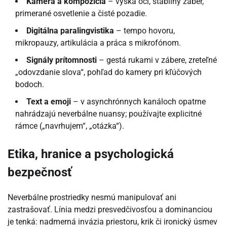
Kamera a kompozícia
– výška očí, stabilný záber,
primerané osvetlenie a čisté pozadie.
Digitálna paralingvistika
– tempo hovoru,
mikropauzy, artikulácia a práca s mikrofónom.
Signály prítomnosti
– gestá rukami v zábere, zreteľné
„odovzdanie slova“, pohľad do kamery pri kľúčových
bodoch.
Text a emoji
– v asynchrónnych kanáloch opatrne
nahrádzajú neverbálne nuansy; používajte explicitné
rámce („navrhujem“, „otázka“).
Etika, hranice a psychologická
bezpečnosť
Neverbálne prostriedky nesmú manipulovať ani
zastrašovať. Línia medzi presvedčivosťou a dominanciou
je tenká: nadmerná invázia priestoru, krik či ironický úsmev