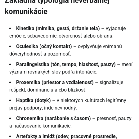
Základná typológia neverbálnej
komunikácie
Kinetika (mimika, gestá, držanie tela)
– vyjadruje
emócie, sebavedomie, otvorenosť alebo obranu.
Oculesika (očný kontakt)
– ovplyvňuje vnímanú
dôveryhodnosť a pozornosť.
Paralingvistika (tón, tempo, hlasitosť, pauzy)
– mení
význam rovnakých slov podľa intonácie.
Proxemika (priestor a vzdialenosť)
– signalizuje
rešpekt, dominanciu alebo blízkosť.
Haptika (dotyk)
– v niektorých kultúrach legitímny
prejav podpory; inde nevhodný.
Chronemika (narábanie s časom)
– presnosť, pauzy
a načasovanie komunikácie.
Artefakty a imidž (odev, pracovné prostredie,