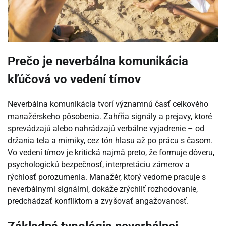
Prečo je neverbálna komunikácia
kľúčová vo vedení tímov
Neverbálna komunikácia tvorí významnú časť celkového
manažérskeho pôsobenia. Zahŕňa signály a prejavy, ktoré
sprevádzajú alebo nahrádzajú verbálne vyjadrenie – od
držania tela a mimiky, cez tón hlasu až po prácu s časom.
Vo vedení tímov je kritická najmä preto, že formuje dôveru,
psychologickú bezpečnosť, interpretáciu zámerov a
rýchlosť porozumenia. Manažér, ktorý vedome pracuje s
neverbálnymi signálmi, dokáže zrýchliť rozhodovanie,
predchádzať konfliktom a zvyšovať angažovanosť.