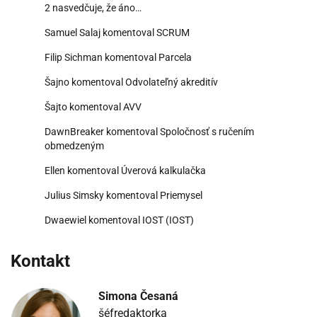
2 nasvedčuje, že áno…
Samuel Salaj
komentoval
SCRUM
Filip Sichman
komentoval
Parcela
Šajno
komentoval
Odvolateľný akreditív
Šajto
komentoval
AVV
DawnBreaker
komentoval
Spoločnosť s ručením
obmedzeným
Ellen
komentoval
Úverová kalkulačka
Julius Simsky
komentoval
Priemysel
Dwaewiel
komentoval
IOST (IOST)
Kontakt
Simona Česaná
šéfredaktorka