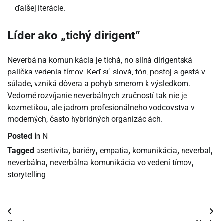
ďalšej iterácie.
Líder ako „tichý dirigent“
Neverbálna komunikácia je tichá, no silná dirigentská
palička vedenia tímov. Keď sú slová, tón, postoj a gestá v
súlade, vzniká dôvera a pohyb smerom k výsledkom.
Vedomé rozvíjanie neverbálnych zručností tak nie je
kozmetikou, ale jadrom profesionálneho vodcovstva v
moderných, často hybridných organizáciách.
Posted in
N
Tagged
asertivita
,
bariéry
,
empatia
,
komunikácia
,
neverbal
,
neverbálna
,
neverbálna komunikácia vo vedení tímov
,
storytelling
Navigácia