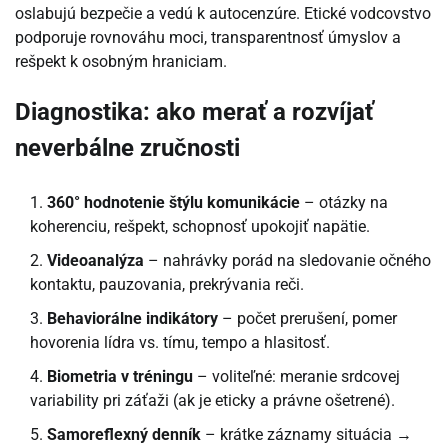
oslabujú bezpečie a vedú k autocenzúre. Etické vodcovstvo
podporuje rovnováhu moci, transparentnosť úmyslov a
rešpekt k osobným hraniciam.
Diagnostika: ako merať a rozvíjať
neverbálne zručnosti
360° hodnotenie štýlu komunikácie
– otázky na
koherenciu, rešpekt, schopnosť upokojiť napätie.
Videoanalýza
– nahrávky porád na sledovanie očného
kontaktu, pauzovania, prekrývania reči.
Behaviorálne indikátory
– počet prerušení, pomer
hovorenia lídra vs. tímu, tempo a hlasitosť.
Biometria v tréningu
– voliteľné: meranie srdcovej
variability pri záťaži (ak je eticky a právne ošetrené).
Samoreflexný denník
– krátke záznamy situácia →