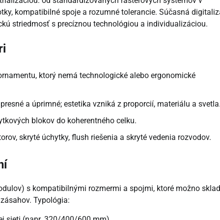
ustrializáciou: od štandardizovaných rasterových systémov v
tky, kompatibilné spoje a rozumné tolerancie. Súčasná digitaliz
kú striedmosť s precíznou technológiou a individualizáciou.
ri
rnamentu, ktorý nemá technologické alebo ergonomické
 presné a úprimné; estetika vzniká z proporcií, materiálu a svetla
bytkových blokov do koherentného celku.
orov, skryté úchytky, flush riešenia a skryté vedenia rozvodov.
ní
dulov) s kompatibilnými rozmermi a spojmi, ktoré možno sklad
 zásahov. Typológia:
ej sieti (napr. 320/400/600 mm).