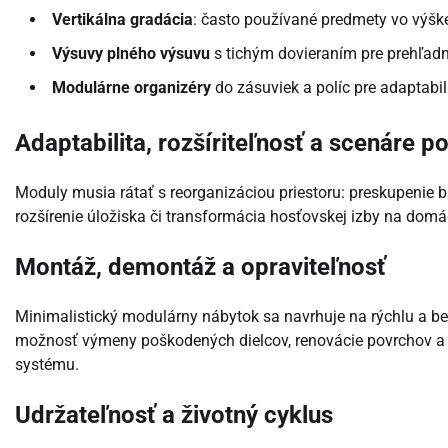
Vertikálna gradácia
: často používané predmety vo výš
Výsuvy plného výsuvu
s tichým dovieraním pre prehľadn
Modulárne organizéry
do zásuviek a políc pre adaptabil
Adaptabilita, rozšíriteľnosť a scenáre p
Moduly musia rátať s reorganizáciou priestoru: preskupenie b
rozšírenie úložiska či transformácia hosťovskej izby na dom
Montáž, demontáž a opraviteľnosť
Minimalistický modulárny nábytok sa navrhuje na rýchlu a b
možnosť výmeny poškodených dielcov, renovácie povrchov a p
systému.
Udržateľnosť a životný cyklus