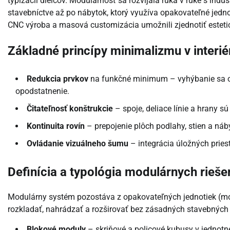
typizácii dielcov. Modulárnosť sa rozvíjala ruka v ruke s ind
stavebníctve až po nábytok, ktorý využíva opakovateľné jedno
CNC výroba a masová customizácia umožnili zjednotiť estetic
Základné princípy minimalizmu v interié
Redukcia prvkov
na funkčné minimum – vyhýbanie sa o
opodstatnenie.
Čitateľnosť konštrukcie
– spoje, deliace línie a hrany sú
Kontinuita rovín
– prepojenie plôch podlahy, stien a ná
Ovládanie vizuálneho šumu
– integrácia úložných priest
Definícia a typológia modulárnych rieše
Modulárny systém pozostáva z opakovateľných jednotiek (mo
rozkladať, nahrádzať a rozširovať bez zásadných stavebných
Blokové moduly
– skriňové a policové kubusy v jednotn