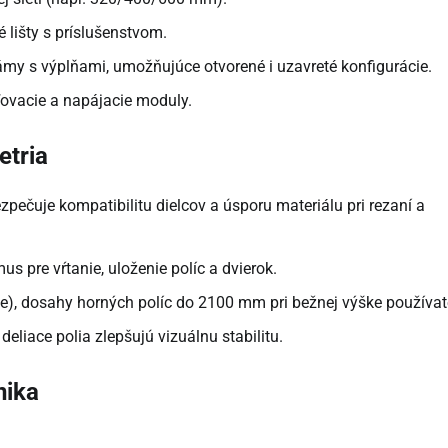
 lišty s príslušenstvom.
my s výplňami, umožňujúce otvorené i uzavreté konfigurácie.
ľovacie a napájacie moduly.
etria
ečuje kompatibilitu dielcov a úsporu materiálu pri rezaní a
 pre vŕtanie, uloženie políc a dvierok.
), dosahy horných políc do 2100 mm pri bežnej výške používat
deliace polia zlepšujú vizuálnu stabilitu.
nika