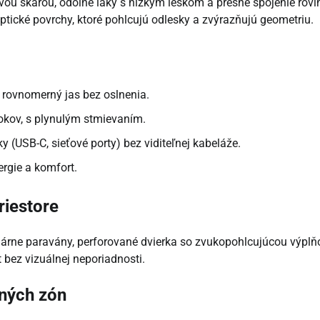
ou škárou, odolné laky s nízkym leskom a presné spojenie roví
tické povrchy, ktoré pohlcujú odlesky a zvýrazňujú geometriu.
 rovnomerný jas bez oslnenia.
okov, s plynulým stmievaním.
(USB-C, sieťové porty) bez viditeľnej kabeláže.
ergie a komfort.
riestore
árne paravány, perforované dvierka so zvukopohlcujúcou výplň
t bez vizuálnej neporiadnosti.
ných zón