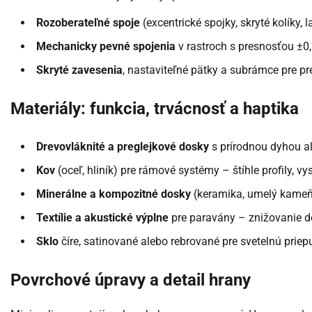
Rozoberateľné spoje
(excentrické spojky, skryté kolíky, 
Mechanicky pevné spojenia
v rastroch s presnosťou ±0,
Skryté zavesenia
, nastaviteľné pätky a subrámce pre pr
Materiály: funkcia, trvácnosť a haptika
Drevovláknité a preglejkové dosky
s prírodnou dyhou al
Kov
(oceľ, hliník) pre rámové systémy – štíhle profily, 
Minerálne a kompozitné dosky
(keramika, umelý kameň)
Textílie a akustické výplne
pre paravány – znižovanie d
Sklo
číre, satinované alebo rebrované pre svetelnú priep
Povrchové úpravy a detail hrany