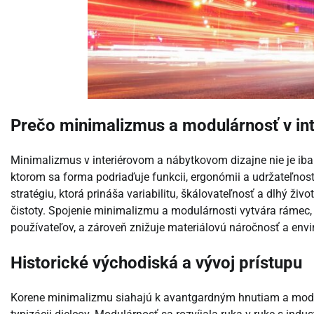
Prečo minimalizmus a modulárnosť v in
Minimalizmus v interiérovom a nábytkovom dizajne nie je iba e
ktorom sa forma podriaďuje funkcii, ergonómii a udržateľnost
stratégiu, ktorá prináša variabilitu, škálovateľnosť a dlhý ži
čistoty. Spojenie minimalizmu a modulárnosti vytvára rámec,
používateľov, a zároveň znižuje materiálovú náročnosť a env
Historické východiská a vývoj prístupu
Korene minimalizmu siahajú k avantgardným hnutiam a moderni