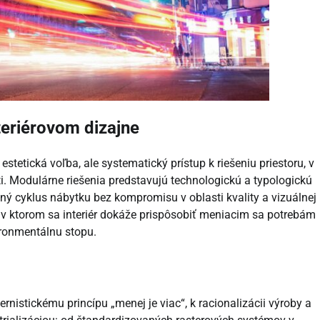
teriérovom dizajne
stetická voľba, ale systematický prístup k riešeniu priestoru, v
i. Modulárne riešenia predstavujú technologickú a typologickú
votný cyklus nábytku bez kompromisu v oblasti kvality a vizuálnej
 v ktorom sa interiér dokáže prispôsobiť meniacim sa potrebám
ironmentálnu stopu.
stickému princípu „menej je viac“, k racionalizácii výroby a