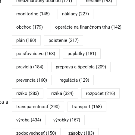
medzinárodný obchod
(171)
meranie
(193)
n
monitoring
(145)
náklady
(227)
obchod
(179)
operácie na finančnom trhu
(142)
plán
(180)
poistenie
(217)
poisťovníctvo
(168)
poplatky
(181)
pravidlá
(184)
preprava a špedícia
(209)
prevencia
(160)
regulácia
(129)
riziko
(283)
riziká
(324)
rozpočet
(216)
ou a
transparentnosť
(290)
transport
(168)
výroba
(434)
výrobky
(167)
zodpovednosť
(150)
zásoby
(183)