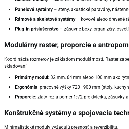
Panelové systémy
– steny, akustické paravány, nástenné
Rámové a skeletové systémy
– kovové alebo drevené rá
Plug-in príslušenstvo
– zásuvné boxy, organizéry, osvet
Modulárny raster, proporcie a antropom
Koordinácia rozmerov je základom modulárnosti. Raster zabezp
skladovaní.
Primárny modul
: 32 mm, 64 mm alebo 100 mm ako rytmus
Ergonómia
: pracovné výšky 720–900 mm (stoly, kuchyne
Proporcie
: zlatý rez a pomer 1:√2 pre dvierka, zásuvky a 
Konštrukčné systémy a spojovacia tech
Minimalistické moduly vyžadujú presnosť a reverzibilitu.