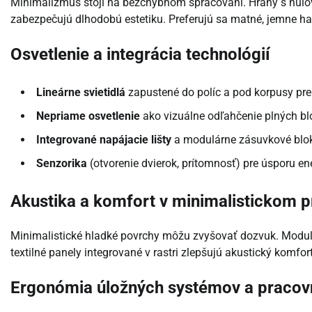
Minimalizmus stojí na bezchybnom spracovaní. Hrany s nulov
zabezpečujú dlhodobú estetiku. Preferujú sa matné, jemne hap
Osvetlenie a integrácia technológií
Lineárne svietidlá
zapustené do políc a pod korpusy pre
Nepriame osvetlenie
ako vizuálne odľahčenie plných bl
Integrované napájacie lišty
a modulárne zásuvkové bloky 
Senzorika
(otvorenie dvierok, prítomnosť) pre úsporu en
Akustika a komfort v minimalistickom p
Minimalistické hladké povrchy môžu zvyšovať dozvuk. Modul
textilné panely integrované v rastri zlepšujú akustický komfor
Ergonómia úložných systémov a pracov