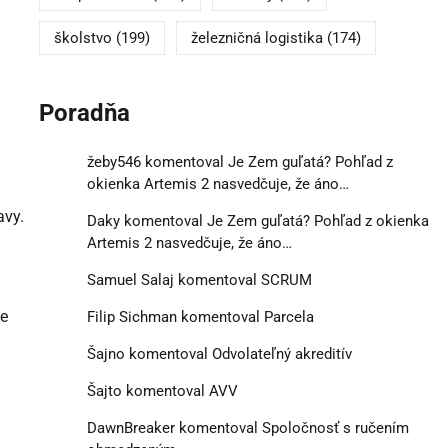
školstvo
(199)
železničná logistika
(174)
Poradňa
žeby546
komentoval
Je Zem guľatá? Pohľad z
okienka Artemis 2 nasvedčuje, že áno…
avy.
Daky
komentoval
Je Zem guľatá? Pohľad z okienka
Artemis 2 nasvedčuje, že áno…
Samuel Salaj
komentoval
SCRUM
je
Filip Sichman
komentoval
Parcela
Šajno
komentoval
Odvolateľný akreditív
Šajto
komentoval
AVV
DawnBreaker
komentoval
Spoločnosť s ručením