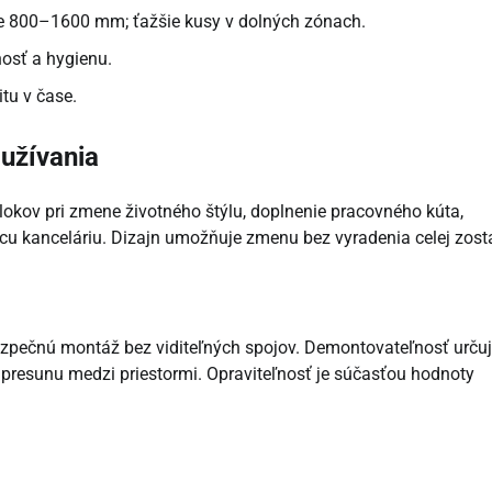
ke 800–1600 mm; ťažšie kusy v dolných zónach.
osť a hygienu.
itu v čase.
oužívania
lokov pri zmene životného štýlu, doplnenie pracovného kúta,
ácu kanceláriu. Dizajn umožňuje zmenu bez vyradenia celej zost
ezpečnú montáž bez viditeľných spojov. Demontovateľnosť urču
resunu medzi priestormi. Opraviteľnosť je súčasťou hodnoty