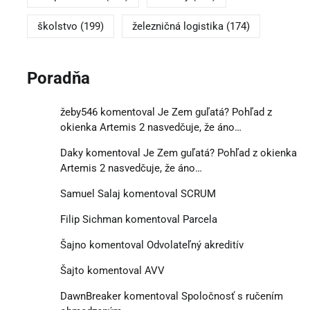
školstvo
(199)
železničná logistika
(174)
Poradňa
žeby546
komentoval
Je Zem guľatá? Pohľad z
okienka Artemis 2 nasvedčuje, že áno…
Daky
komentoval
Je Zem guľatá? Pohľad z okienka
Artemis 2 nasvedčuje, že áno…
Samuel Salaj
komentoval
SCRUM
Filip Sichman
komentoval
Parcela
Šajno
komentoval
Odvolateľný akreditív
Šajto
komentoval
AVV
DawnBreaker
komentoval
Spoločnosť s ručením