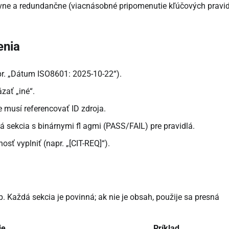
ne a redundančne (viacnásobné pripomenutie kľúčových pravidi
enia
pr. „Dátum ISO8601: 2025-10-22“).
ať „iné“.
e musí referencovať ID zdroja.
á sekcia s binárnymi fl agmi (PASS/FAIL) pre pravidlá.
sť vyplniť (napr. „[CIT-REQ]“).
 Každá sekcia je povinná; ak nie je obsah, použije sa presná
ie
Príklad