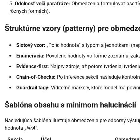
Odolnosť voči parafráze:
Obmedzenia formulovať asertív
rôznych formách).
Štruktúrne vzory (patterny) pre obmedz
Slotový vzor:
„Pole: hodnota“ s typom a jednotkami (na
Enumerácia:
Povolené hodnoty vo forme zoznamu; zakáz
Evidence-first:
Najprv zdroje, až potom tvrdenia; tvrdeni
Chain-of-Checks:
Po inference sekcii nasleduje kontroln
Guardrail tagy:
Viditeľné markery, ktoré model má povinno
Šablóna obsahu s minimom halucinácií
Nasledujúca šablóna ilustruje obmedzenia pre odborný výstup.
hodnota
„N/A“
.
Sekcia
Účel
Obmedzen