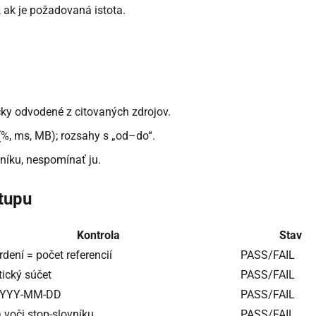
 ak je požadovaná istota.
ky odvodené z citovaných zdrojov.
(%, ms, MB); rozsahy s „od–do“.
vníku, nespomínať ju.
stupu
Kontrola
Stav
rdení = počet referencií
PASS/FAIL
ický súčet
PASS/FAIL
YYYY-MM-DD
PASS/FAIL
 voči stop-slovníku
PASS/FAIL