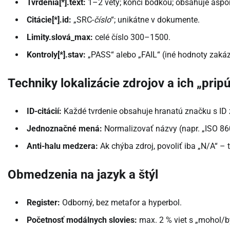
Tvrdenia[*].text:
1–2 vety; končí bodkou; obsahuje aspoň
Citácie[*].id:
„SRC-
číslo
“; unikátne v dokumente.
Limity.slová_max:
celé číslo 300–1500.
Kontroly[*].stav:
„PASS“ alebo „FAIL“ (iné hodnoty zaká
Techniky lokalizácie zdrojov a ich „pripú
ID-citácií:
Každé tvrdenie obsahuje hranatú značku s ID zd
Jednoznačné mená:
Normalizovať názvy (napr. „ISO 86
Anti-halu medzera:
Ak chýba zdroj, povoliť iba „N/A“ –
Obmedzenia na jazyk a štýl
Register:
Odborný, bez metafor a hyperbol.
Početnosť modálnych slovies:
max. 2 % viet s „mohol/b