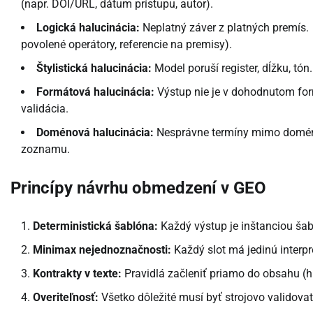
(napr. DOI/URL, dátum prístupu, autor).
Logická halucinácia:
Neplatný záver z platných premís.
povolené operátory, referencie na premisy).
Štylistická halucinácia:
Model poruší register, dĺžku, tón
Formátová halucinácia:
Výstup nie je v dohodnutom f
validácia.
Doménová halucinácia:
Nesprávne termíny mimo domé
zoznamu.
Princípy návrhu obmedzení v GEO
Deterministická šablóna:
Každý výstup je inštanciou ša
Minimax nejednoznačnosti:
Každý slot má jedinú interpre
Kontrakty v texte:
Pravidlá začleniť priamo do obsahu (hin
Overiteľnosť:
Všetko dôležité musí byť strojovo validovat