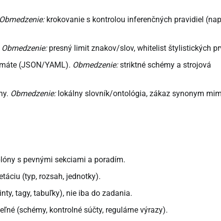
Obmedzenie:
krokovanie s kontrolou inferenčných pravidiel (nap
.
Obmedzenie:
presný limit znakov/slov, whitelist štylistických p
ormáte (JSON/YAML).
Obmedzenie:
striktné schémy a strojová
ny.
Obmedzenie:
lokálny slovník/ontológia, zákaz synonym mi
blóny s pevnými sekciami a poradím.
táciu (typ, rozsah, jednotky).
ty, tagy, tabuľky), nie iba do zadania.
eľné (schémy, kontrolné súčty, regulárne výrazy).