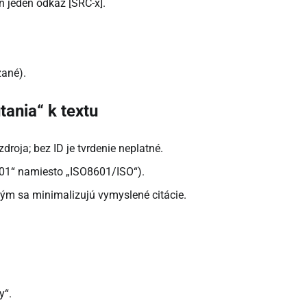
 jeden odkaz [SRC-x].
zané).
tania“ k textu
roja; bez ID je tvrdenie neplatné.
01“ namiesto „ISO8601/ISO“).
 tým sa minimalizujú vymyslené citácie.
y“.