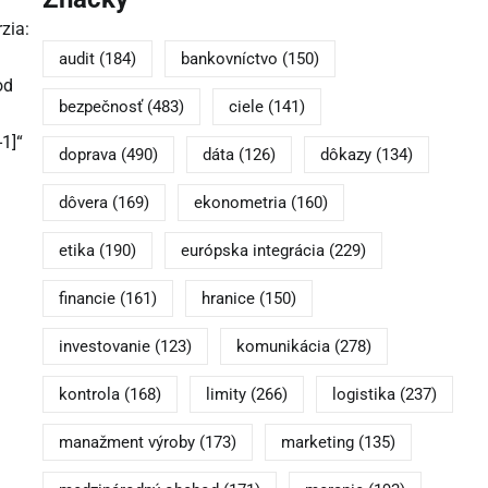
zia:
audit
(184)
bankovníctvo
(150)
od
bezpečnosť
(483)
ciele
(141)
1]“
doprava
(490)
dáta
(126)
dôkazy
(134)
dôvera
(169)
ekonometria
(160)
etika
(190)
európska integrácia
(229)
financie
(161)
hranice
(150)
investovanie
(123)
komunikácia
(278)
kontrola
(168)
limity
(266)
logistika
(237)
manažment výroby
(173)
marketing
(135)