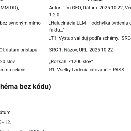
Y-MM-DD),
Autor: Tím GEO; Dátum: 2025-10-22; Ver
1.2.0
u; bez synoným mimo
„Halucinácia LLM – odchýlka tvrdenia 
faktu…“
„T1: Výstup validuj podľa schémy. [SRC-
OI, dátum prístupu
SRC-1: Názov, URL, 2025-10-22
120 slov
„Rozsah: ≤1200 slov“
om na sekcie
R1: Všetky tvrdenia citované – PASS
schéma bez kódu)
dátum.
5–12.