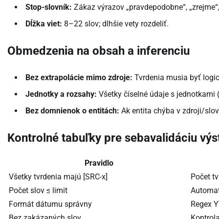
Stop-slovník:
Zákaz výrazov „pravdepodobne“, „zrejme“,
Dĺžka viet:
8–22 slov; dlhšie vety rozdeliť.
Obmedzenia na obsah a inferenciu
Bez extrapolácie mimo zdroje:
Tvrdenia musia byť logic
Jednotky a rozsahy:
Všetky číselné údaje s jednotkami 
Bez domnienok o entitách:
Ak entita chýba v zdroji/slo
Kontrolné tabuľky pre sebavalidáciu vý
Pravidlo
Všetky tvrdenia majú [SRC-x]
Počet tv
Počet slov ≤ limit
Automat
Formát dátumu správny
Regex 
Bez zakázaných slov
Kontrola