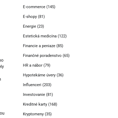
E-commerce
(145)
E-shopy
(81)
Energie
(23)
Estetická medicína
(122)
Financie a peniaze
(85)
Finančné poradenstvo
(65)
bo
HR a nábor
(79)
ely
Hypotekárne úvery
(36)
m
Influenceri
(203)
Investovanie
(81)
Kreditné karty
(168)
iou
Kryptomeny
(35)