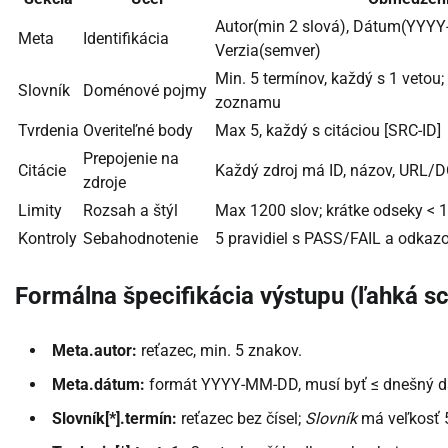
Autor(min 2 slová), Dátum(YYY
Meta
Identifikácia
Verzia(semver)
Min. 5 termínov, každý s 1 veto
Slovník
Doménové pojmy
zoznamu
Tvrdenia
Overiteľné body
Max 5, každý s citáciou [SRC-ID]
Prepojenie na
Citácie
Každý zdroj má ID, názov, URL/D
zdroje
Limity
Rozsah a štýl
Max 1200 slov; krátke odseky < 
Kontroly
Sebahodnotenie
5 pravidiel s PASS/FAIL a odkaz
Formálna špecifikácia výstupu (ľahká 
Meta.autor:
reťazec, min. 5 znakov.
Meta.dátum:
formát YYYY-MM-DD, musí byť ≤ dnešný 
Slovník[*].termín:
reťazec bez čísel;
Slovník
má veľkosť 