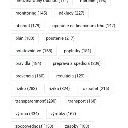
medzinárodný obchod
(171)
meranie
(193)
monitoring
(145)
náklady
(227)
obchod
(179)
operácie na finančnom trhu
(142)
plán
(180)
poistenie
(217)
poisťovníctvo
(168)
poplatky
(181)
pravidlá
(184)
preprava a špedícia
(209)
prevencia
(160)
regulácia
(129)
riziko
(283)
riziká
(324)
rozpočet
(216)
transparentnosť
(290)
transport
(168)
výroba
(434)
výrobky
(167)
zodpovednosť
(150)
zásoby
(183)