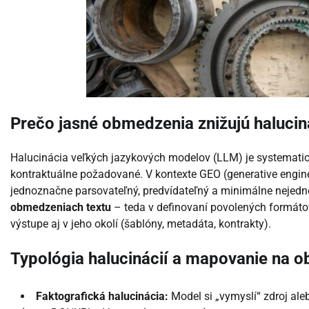
Prečo jasné obmedzenia znižujú haluci
Halucinácia veľkých jazykových modelov (LLM) je systematická
kontraktuálne požadované. V kontexte GEO (generative engine
jednoznačne parsovateľný, predvídateľný a minimálne nejedn
obmedzeniach textu
– teda v definovaní povolených formátov,
výstupe aj v jeho okolí (šablóny, metadáta, kontrakty).
Typológia halucinácií a mapovanie na 
Faktografická halucinácia:
Model si „vymyslí“ zdroj ale