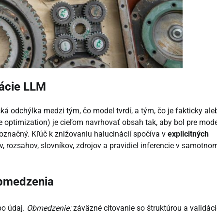
nácie LLM
 odchýlka medzi tým, čo model tvrdí, a tým, čo je fakticky ale
 optimization) je cieľom navrhovať obsah tak, aby bol pre mod
označný. Kľúč k znižovaniu halucinácií spočíva v
explicitných
 rozsahov, slovníkov, zdrojov a pravidiel inferencie v samotno
obmedzenia
bo údaj.
Obmedzenie:
záväzné citovanie so štruktúrou a validác