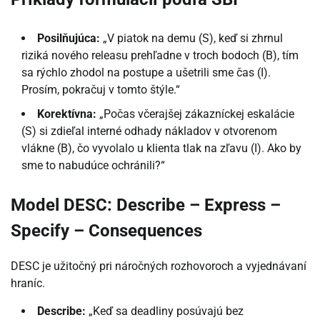
Posilňujúca:
„V piatok na demu (S), keď si zhrnul
riziká nového releasu prehľadne v troch bodoch (B), tím
sa rýchlo zhodol na postupe a ušetrili sme čas (I).
Prosím, pokračuj v tomto štýle.“
Korektívna:
„Počas včerajšej zákazníckej eskalácie
(S) si zdieľal interné odhady nákladov v otvorenom
vlákne (B), čo vyvolalo u klienta tlak na zľavu (I). Ako by
sme to nabudúce ochránili?“
Model DESC: Describe – Express –
Specify – Consequences
DESC je užitočný pri náročných rozhovoroch a vyjednávaní
hraníc.
Describe:
„Keď sa deadliny posúvajú bez