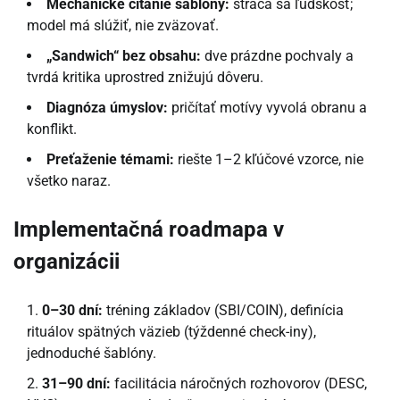
Mechanické čítanie šablóny:
stráca sa ľudskosť;
model má slúžiť, nie zväzovať.
„Sandwich“ bez obsahu:
dve prázdne pochvaly a
tvrdá kritika uprostred znižujú dôveru.
Diagnóza úmyslov:
pričítať motívy vyvolá obranu a
konflikt.
Preťaženie témami:
riešte 1–2 kľúčové vzorce, nie
všetko naraz.
Implementačná roadmapa v
organizácii
0–30 dní:
tréning základov (SBI/COIN), definícia
rituálov spätných väzieb (týždenné check-iny),
jednoduché šablóny.
31–90 dní:
facilitácia náročných rozhovorov (DESC,