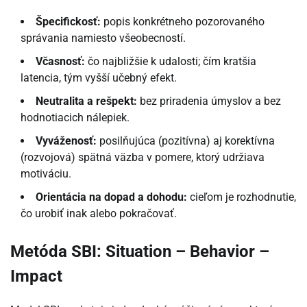
Špecifickosť:
popis konkrétneho pozorovaného
správania namiesto všeobecností.
Včasnosť:
čo najbližšie k udalosti; čím kratšia
latencia, tým vyšší učebný efekt.
Neutralita a rešpekt:
bez priradenia úmyslov a bez
hodnotiacich nálepiek.
Vyváženosť:
posilňujúca (pozitívna) aj korektívna
(rozvojová) spätná väzba v pomere, ktorý udržiava
motiváciu.
Orientácia na dopad a dohodu:
cieľom je rozhodnutie,
čo urobiť inak alebo pokračovať.
Metóda SBI: Situation – Behavior –
Impact