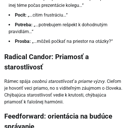
inej téme počas prezentácie kolegu…“
Pocit:
„…cítim frustráciu…“
Potreba:
„…potrebujem rešpekt k dohodnutým
pravidlám…“
Prosba:
„…môžeš počkať na priestor na otázky?“
Radical Candor: Priamosť a
starostlivosť
Rámec spája
osobnú starostlivosť
a
priame výzvy
. Cieľom
je hovoriť veci priamo, no s viditeľným záujmom o človeka.
Chýbajúca starostlivosť vedie k krutosti, chýbajúca
priamosť k falošnej harmónii.
Feedforward: orientácia na budúce
správanie