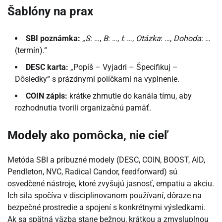
Šablóny na prax
SBI poznámka:
„
S
: …,
B
: …,
I
: …,
Otázka
: …,
Dohoda
: …
(termín).“
DESC karta:
„Popíš – Vyjadri – Špecifikuj –
Dôsledky“ s prázdnymi políčkami na vyplnenie.
COIN zápis:
krátke zhrnutie do kanála tímu, aby
rozhodnutia tvorili organizačnú pamäť.
Modely ako pomôcka, nie cieľ
Metóda SBI a príbuzné modely (DESC, COIN, BOOST, AID,
Pendleton, NVC, Radical Candor, feedforward) sú
osvedčené nástroje, ktoré zvyšujú jasnosť, empatiu a akciu.
Ich sila spočíva v disciplinovanom používaní, dôraze na
bezpečné prostredie a spojení s konkrétnymi výsledkami.
Ak sa spätná väzba stane bežnou, krátkou a zmysluplnou