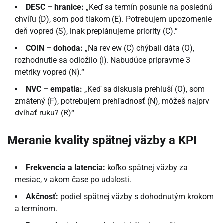
DESC – hranice:
„Keď sa termín posunie na poslednú
chvíľu (D), som pod tlakom (E). Potrebujem upozornenie
deň vopred (S), inak preplánujeme priority (C).“
COIN – dohoda:
„Na review (C) chýbali dáta (O),
rozhodnutie sa odložilo (I). Nabudúce pripravme 3
metriky vopred (N).“
NVC – empatia:
„Keď sa diskusia prehluší (O), som
zmätený (F), potrebujem prehľadnosť (N), môžeš najprv
dvíhať ruku? (R)“
Meranie kvality spätnej väzby a KPI
Frekvencia a latencia:
koľko spätnej väzby za
mesiac, v akom čase po udalosti.
Akčnosť:
podiel spätnej väzby s dohodnutým krokom
a termínom.