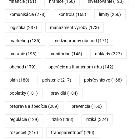
financie
(161)
hranice
(150)
investovanie
(123)
komunikácia
(278)
kontrola
(168)
limity
(266)
logistika
(237)
manažment výroby
(173)
marketing
(135)
medzinárodný obchod
(171)
meranie
(193)
monitoring
(145)
náklady
(227)
obchod
(179)
operácie na finančnom trhu
(142)
plán
(180)
poistenie
(217)
poisťovníctvo
(168)
poplatky
(181)
pravidlá
(184)
preprava a špedícia
(209)
prevencia
(160)
regulácia
(129)
riziko
(283)
riziká
(324)
rozpočet
(216)
transparentnosť
(290)