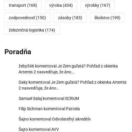
transport
(168)
výroba
(434)
výrobky
(167)
zodpovednosť
(150)
zásoby
(183)
školstvo
(199)
železničná logistika
(174)
Poradňa
žeby546
komentoval
Je Zem guľatá? Pohľad z okienka
Artemis 2 nasvedčuje, že áno…
Daky
komentoval
Je Zem guľatá? Pohľad z okienka Artemis
2 nasvedčuje, že áno…
Samuel Salaj
komentoval
SCRUM
Filip Sichman
komentoval
Parcela
Šajno
komentoval
Odvolateľný akreditív
Šajto
komentoval
AVV