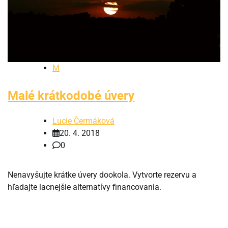
M
Malé krátkodobé úvery
Lucie Čermáková
20. 4. 2018
0
Nenavyšujte krátke úvery dookola. Vytvorte rezervu a
hľadajte lacnejšie alternatívy financovania.