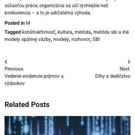
súčasťou práce, organizácia sa učí rýchlejšie než
konkurencia – a to je udržateľná výhoda.
Posted in
M
Tagged
konštruktívnosť
,
kultúra
,
metóda
,
metóda sbi a iné
modely spätnej väzby
,
modely
,
rozhovor
,
SBI
Navigácia
Previous:
Next:
v
Vedenie evidencie príjmov a
Dlhy a dedičstvo
výdavkov
článku
Related Posts