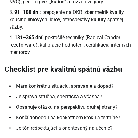
NVC), peer-to-peer „kudos“ a rozvojové páry.
91–180 dní:
prepojenie na OKR, zber metrík kvality,
koučing líniových lídrov, retrospektívy kultúry spätnej
väzby.
181–365 dní:
pokročilé techniky (Radical Candor,
feedforward), kalibrácie hodnotení, certifikácia interných
mentorov.
Checklist pre kvalitnú spätnú väzbu
Mám konkrétnu situáciu, správanie a dopad?
Je správa stručná, špecifická a včasná?
Obsahuje otázku na perspektívu druhej strany?
Končí dohodou na konkrétnom kroku a termíne?
Je tón rešpektujúci a orientovaný na učenie?