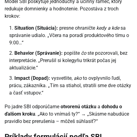
Model SBI poskytuje jednoduchý a účinný rámec, ktorý
redukuje domnienky a hodnotenie. Pozostáva z troch
krokov:
Situation (Situácia):
presne ohraničte
kedy a kde
sa
správanie udialo. „Včera na poradí produktového tímu o
9:00…“
Behavior (Správanie):
popíšte
čo
ste pozorovali, bez
interpretácie. „Prerušil si kolegyňu trikrát počas jej
aktualizácie.“
Impact (Dopad):
vysvetlite,
ako
to ovplyvnilo ľudí,
prácu, zákazníka. „Tím sa stiahol, stratili sme dve otázky
a časť vstupov.“
Po jadre SBI odporúčame
otvorenú otázku
a
dohodu o
ďalšom kroku
. „Ako to vnímaš ty?“ → „Skúsme nabudúce
pravidlo bez prerušenia – môžeš súhlasiť?“
Príklady formulácií podľa SBI