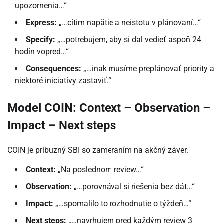
upozornenia…“
Express:
„…cítim napätie a neistotu v plánovaní…“
Specify:
„…potrebujem, aby si dal vedieť aspoň 24
hodín vopred…“
Consequences:
„…inak musíme preplánovať priority a
niektoré iniciatívy zastaviť.“
Model COIN: Context – Observation –
Impact – Next steps
COIN je príbuzný SBI so zameraním na akčný záver.
Context:
„Na poslednom review…“
Observation:
„…porovnával si riešenia bez dát…“
Impact:
„…spomalilo to rozhodnutie o týždeň…“
Next steps:
„…navrhujem pred každým review 3