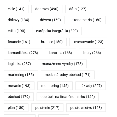
ciele
(141)
doprava
(490)
dáta
(127)
dôkazy
(134)
dôvera
(169)
ekonometria
(160)
etika
(190)
európska integrácia
(229)
financie
(161)
hranice
(150)
investovanie
(123)
komunikácia
(278)
kontrola
(168)
limity
(266)
logistika
(237)
manažment výroby
(173)
marketing
(135)
medzinárodný obchod
(171)
meranie
(193)
monitoring
(145)
náklady
(227)
obchod
(179)
operácie na finančnom trhu
(142)
plán
(180)
poistenie
(217)
poisťovníctvo
(168)