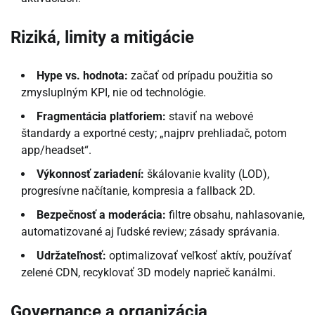
Riziká, limity a mitigácie
Hype vs. hodnota:
začať od prípadu použitia so
zmysluplným KPI, nie od technológie.
Fragmentácia platforiem:
staviť na webové
štandardy a exportné cesty; „najprv prehliadač, potom
app/headset“.
Výkonnosť zariadení:
škálovanie kvality (LOD),
progresívne načítanie, kompresia a fallback 2D.
Bezpečnosť a moderácia:
filtre obsahu, nahlasovanie,
automatizované aj ľudské review; zásady správania.
Udržateľnosť:
optimalizovať veľkosť aktív, používať
zelené CDN, recyklovať 3D modely naprieč kanálmi.
Governance a organizácia