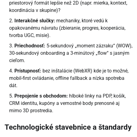
priestorový formát lepšie než 2D (napr. mierka, kontext,
koordinácia v skupine)?
Interakčné slučky:
mechaniky, ktoré vedú k
opakovanému návratu (zbieranie, progres, kooperácia,
tvorba UGC, misie).
Priechodnosť:
5-sekundový „moment zázraku“ (WOW),
30-sekundový onboarding a 3-minútový „flow“ s jasným
cieľom.
Prístupnosť:
bez inštalácie (WebXR) kde je to možné,
mobil-first ovládanie, offline fallback a nízka spotreba
dát.
Prepojenie s obchodom:
hlboké linky na PDP, košík,
CRM identitu, kupóny a vernostné body prenosné aj
mimo 3D prostredia.
Technologické stavebnice a štandardy