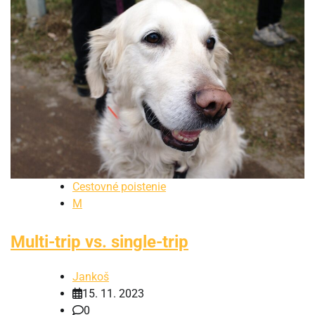
Cestovné poistenie
M
Multi-trip vs. single-trip
Jankoš
15. 11. 2023
0