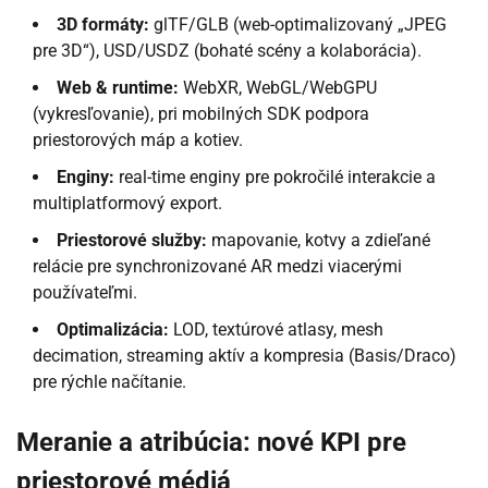
3D formáty:
glTF/GLB (web-optimalizovaný „JPEG
pre 3D“), USD/USDZ (bohaté scény a kolaborácia).
Web & runtime:
WebXR, WebGL/WebGPU
(vykresľovanie), pri mobilných SDK podpora
priestorových máp a kotiev.
Enginy:
real-time enginy pre pokročilé interakcie a
multiplatformový export.
Priestorové služby:
mapovanie, kotvy a zdieľané
relácie pre synchronizované AR medzi viacerými
používateľmi.
Optimalizácia:
LOD, textúrové atlasy, mesh
decimation, streaming aktív a kompresia (Basis/Draco)
pre rýchle načítanie.
Meranie a atribúcia: nové KPI pre
priestorové médiá