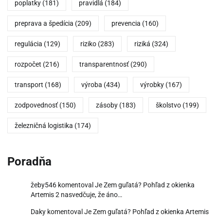
poplatky
(181)
pravidlá
(184)
preprava a špedícia
(209)
prevencia
(160)
regulácia
(129)
riziko
(283)
riziká
(324)
rozpočet
(216)
transparentnosť
(290)
transport
(168)
výroba
(434)
výrobky
(167)
zodpovednosť
(150)
zásoby
(183)
školstvo
(199)
železničná logistika
(174)
Poradňa
žeby546
komentoval
Je Zem guľatá? Pohľad z okienka
Artemis 2 nasvedčuje, že áno…
Daky
komentoval
Je Zem guľatá? Pohľad z okienka Artemis