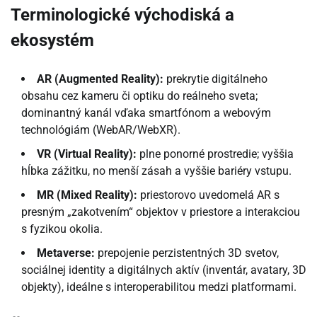
Terminologické východiská a
ekosystém
AR (Augmented Reality):
prekrytie digitálneho
obsahu cez kameru či optiku do reálneho sveta;
dominantný kanál vďaka smartfónom a webovým
technológiám (WebAR/WebXR).
VR (Virtual Reality):
plne ponorné prostredie; vyššia
hĺbka zážitku, no menší zásah a vyššie bariéry vstupu.
MR (Mixed Reality):
priestorovo uvedomelá AR s
presným „zakotvením“ objektov v priestore a interakciou
s fyzikou okolia.
Metaverse:
prepojenie perzistentných 3D svetov,
sociálnej identity a digitálnych aktív (inventár, avatary, 3D
objekty), ideálne s interoperabilitou medzi platformami.