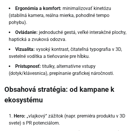
Ergonómia a komfort:
minimalizovať kinetózu
(stabilná kamera, reálna mierka, pohodlné tempo
pohybu).
Ovládanie:
jednoduché gestá, veľké interakčné plochy,
haptická a zvuková odozva.
Vizualita:
vysoký kontrast, čitateľná typografia v 3D,
svetelné vodítka a tieňovanie pre hĺbku.
Prístupnosť:
titulky, alternatívne vstupy
(dotyk/klávesnica), prepínanie grafickej náročnosti.
Obsahová stratégia: od kampane k
ekosystému
Hero:
„vlajkový“ zážitok (napr. premiéra produktu v 3D
svete) s PR potenciálom.