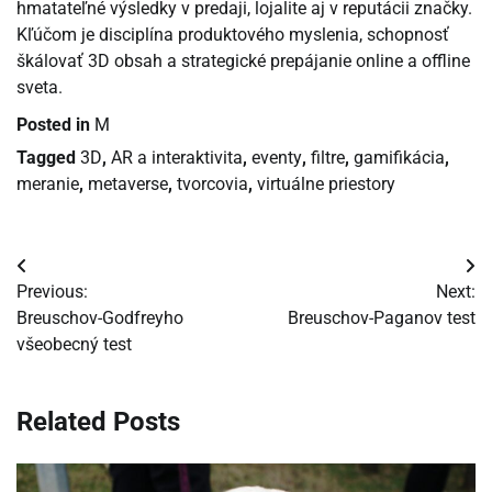
hmatateľné výsledky v predaji, lojalite aj v reputácii značky.
Kľúčom je disciplína produktového myslenia, schopnosť
škálovať 3D obsah a strategické prepájanie online a offline
sveta.
Posted in
M
Tagged
3D
,
AR a interaktivita
,
eventy
,
filtre
,
gamifikácia
,
meranie
,
metaverse
,
tvorcovia
,
virtuálne priestory
Navigácia
Previous:
Next:
v
Breuschov-Godfreyho
Breuschov-Paganov test
všeobecný test
článku
Related Posts