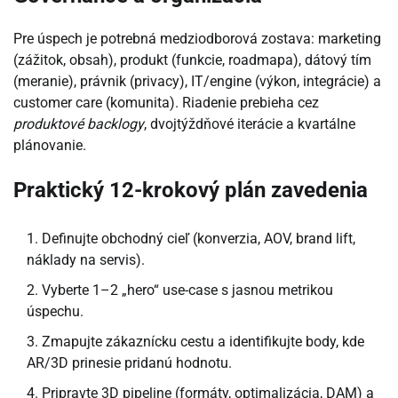
Pre úspech je potrebná medziodborová zostava: marketing
(zážitok, obsah), produkt (funkcie, roadmapa), dátový tím
(meranie), právnik (privacy), IT/engine (výkon, integrácie) a
customer care (komunita). Riadenie prebieha cez
produktové backlogy
, dvojtýždňové iterácie a kvartálne
plánovanie.
Praktický 12-krokový plán zavedenia
Definujte obchodný cieľ (konverzia, AOV, brand lift,
náklady na servis).
Vyberte 1–2 „hero“ use-case s jasnou metrikou
úspechu.
Zmapujte zákaznícku cestu a identifikujte body, kde
AR/3D prinesie pridanú hodnotu.
Pripravte 3D pipeline (formáty, optimalizácia, DAM) a