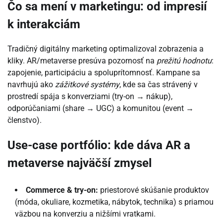
Čo sa mení v marketingu: od impresií
k interakciám
Tradičný digitálny marketing optimalizoval zobrazenia a
kliky. AR/metaverse presúva pozornosť na
prežitú hodnotu
:
zapojenie, participáciu a spoluprítomnosť. Kampane sa
navrhujú ako
zážitkové systémy
, kde sa čas strávený v
prostredí spája s konverziami (try-on → nákup),
odporúčaniami (share → UGC) a komunitou (event →
členstvo).
Use-case portfólio: kde dáva AR a
metaverse najväčší zmysel
Commerce & try-on:
priestorové skúšanie produktov
(móda, okuliare, kozmetika, nábytok, technika) s priamou
väzbou na konverziu a nižšími vratkami.