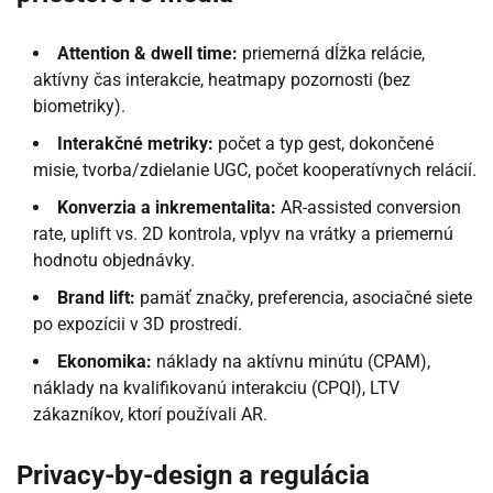
Attention & dwell time:
priemerná dĺžka relácie,
aktívny čas interakcie, heatmapy pozornosti (bez
biometriky).
Interakčné metriky:
počet a typ gest, dokončené
misie, tvorba/zdielanie UGC, počet kooperatívnych relácií.
Konverzia a inkrementalita:
AR-assisted conversion
rate, uplift vs. 2D kontrola, vplyv na vrátky a priemernú
hodnotu objednávky.
Brand lift:
pamäť značky, preferencia, asociačné siete
po expozícii v 3D prostredí.
Ekonomika:
náklady na aktívnu minútu (CPAM),
náklady na kvalifikovanú interakciu (CPQI), LTV
zákazníkov, ktorí používali AR.
Privacy-by-design a regulácia