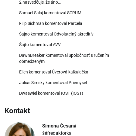
2 nasvedčuje, že áno…
Samuel Salaj
komentoval
SCRUM
Filip Sichman
komentoval
Parcela
Šajno
komentoval
Odvolateľný akreditív
Šajto
komentoval
AVV
DawnBreaker
komentoval
Spoločnosť s ručením
obmedzeným
Ellen
komentoval
Úverová kalkulačka
Julius Simsky
komentoval
Priemysel
Dwaewiel
komentoval
IOST (IOST)
Kontakt
Simona Česaná
šéfredaktorka