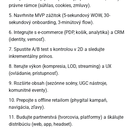
právne rámce (súhlas, cookies, zmluvy).
Navrhnite MVP zážitok (5-sekundový WOW, 30-
sekundový onboarding, 3-minútový flow).
Integrujte s e-commerce (PDP, košík, analytika) a CRM
(identity, vernosť).
Spustite A/B test s kontrolou v 2D a sledujte
inkrementálny prínos.
Iterujte výkon (kompresia, LOD, streaming) a UX
(ovládanie, prístupnosť).
Rozšírte obsah (sezónne scény, UGC nástroje,
komunitné eventy).
Prepojte s offline retailom (phygital kampaň,
navigácia, zľavy).
Budujte partnerstvá (tvorcovia, platformy) a škálujte
distribúciu (web, app, headset).