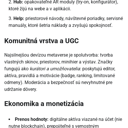
Hub:
opakovateľné AR moduly (try-on, konfigurátor),
ktoré žijú na webe a v aplikácii.
Help:
priestorové návody, návštevné poriadky, servisné
manuály, ktoré šetria náklady a zvyšujú spokojnosť.
Komunitná vrstva a UGC
Najsilnejšou devízou metaverse je spolutvorba: tvorba
vlastných skinov, priestorov, minihier a výstav. Značky
fungujú ako
kurátori a umožňovatelia
: poskytujú editor,
aktíva, pravidlá a motivácie (badge, ranking, limitované
odmeny). Moderácia a bezpečnosť sú nevyhnutné pre
udržanie dôvery.
Ekonomika a monetizácia
Prenos hodnoty:
digitálne aktíva viazané na účet (nie
nutne blockchain), prepojiteľné s vernostným