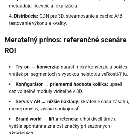
metaúdaje, licencie a lokalizácia.
Distribúcia:
CDN pre 3D, streamovanie a cache; A/B
testovanie výkonu a kvality.
Merateľný prínos: referenčné scenáre
ROI
Try-on → konverzia:
nárast miery konverzie a pokles
vratiek pri segmentoch s vysokou neistotou veľkosti/fitu.
Konfigurátor → priemerná hodnota košíka:
upsell
cez voliteľné moduly viditeľné v 3D.
Servis v AR → nižšie náklady:
skrátenie času zásahu,
menej omylov, vyššia spokojnosť.
Brand world → lift a retencia:
dlhší dwell time a
vyššia spontánna znalosť značky pri sezónnych
aktiváciách.