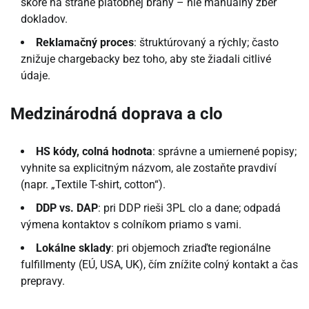
skóre na strane platobnej brány – nie manuálny zber
dokladov.
Reklamačný proces
: štruktúrovaný a rýchly; často
znižuje chargebacky bez toho, aby ste žiadali citlivé
údaje.
Medzinárodná doprava a clo
HS kódy, colná hodnota
: správne a umiernené popisy;
vyhnite sa explicitným názvom, ale zostaňte pravdiví
(napr. „Textile T-shirt, cotton“).
DDP vs. DAP
: pri DDP rieši 3PL clo a dane; odpadá
výmena kontaktov s colníkom priamo s vami.
Lokálne sklady
: pri objemoch zriaďte regionálne
fulfillmenty (EÚ, USA, UK), čím znížite colný kontakt a čas
prepravy.