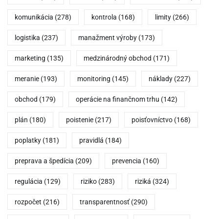
komunikácia
(278)
kontrola
(168)
limity
(266)
logistika
(237)
manažment výroby
(173)
marketing
(135)
medzinárodný obchod
(171)
meranie
(193)
monitoring
(145)
náklady
(227)
obchod
(179)
operácie na finančnom trhu
(142)
plán
(180)
poistenie
(217)
poisťovníctvo
(168)
poplatky
(181)
pravidlá
(184)
preprava a špedícia
(209)
prevencia
(160)
regulácia
(129)
riziko
(283)
riziká
(324)
rozpočet
(216)
transparentnosť
(290)