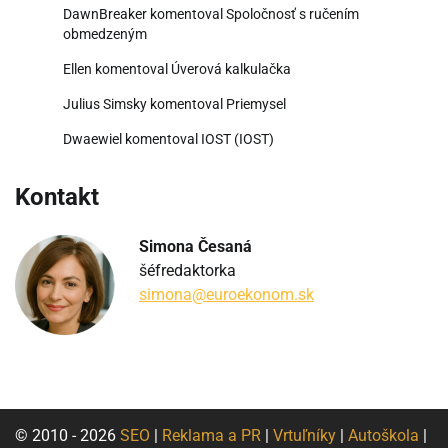
DawnBreaker
komentoval
Spoločnosť s ručením
obmedzeným
Ellen
komentoval
Úverová kalkulačka
Julius Simsky
komentoval
Priemysel
Dwaewiel
komentoval
IOST (IOST)
Kontakt
Simona Česaná
šéfredaktorka
simona@euroekonom.sk
© 2010 - 2026
SEO
|
Reklama a PR
|
Vrtuľníky
|
Autoškola
|