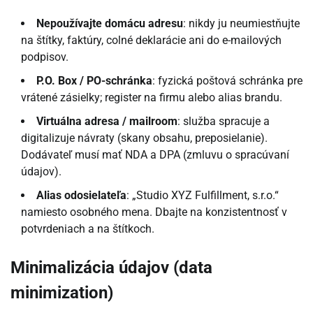
Nepoužívajte domácu adresu
: nikdy ju neumiestňujte
na štítky, faktúry, colné deklarácie ani do e-mailových
podpisov.
P.O. Box / PO-schránka
: fyzická poštová schránka pre
vrátené zásielky; register na firmu alebo alias brandu.
Virtuálna adresa / mailroom
: služba spracuje a
digitalizuje návraty (skany obsahu, preposielanie).
Dodávateľ musí mať NDA a DPA (zmluvu o spracúvaní
údajov).
Alias odosielateľa
: „Studio XYZ Fulfillment, s.r.o.“
namiesto osobného mena. Dbajte na konzistentnosť v
potvrdeniach a na štítkoch.
Minimalizácia údajov (data
minimization)