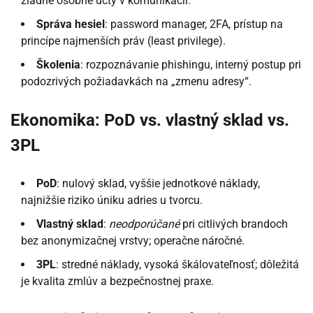
žiadne osobné účty v komunikácii.
Správa hesiel
: password manager, 2FA, prístup na
princípe najmenších práv (least privilege).
Školenia
: rozpoznávanie phishingu, interný postup pri
podozrivých požiadavkách na „zmenu adresy“.
Ekonomika: PoD vs. vlastný sklad vs.
3PL
PoD
: nulový sklad, vyššie jednotkové náklady,
najnižšie riziko úniku adries u tvorcu.
Vlastný sklad
:
neodporúčané
pri citlivých brandoch
bez anonymizačnej vrstvy; operačne náročné.
3PL
: stredné náklady, vysoká škálovateľnosť; dôležitá
je kvalita zmlúv a bezpečnostnej praxe.