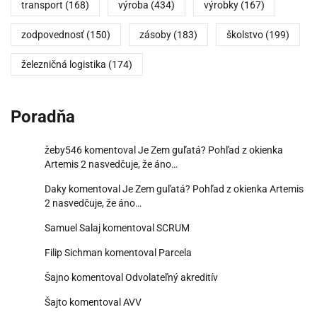
transport
(168)
výroba
(434)
výrobky
(167)
zodpovednosť
(150)
zásoby
(183)
školstvo
(199)
železničná logistika
(174)
Poradňa
žeby546
komentoval
Je Zem guľatá? Pohľad z okienka
Artemis 2 nasvedčuje, že áno…
Daky
komentoval
Je Zem guľatá? Pohľad z okienka Artemis
2 nasvedčuje, že áno…
Samuel Salaj
komentoval
SCRUM
Filip Sichman
komentoval
Parcela
Šajno
komentoval
Odvolateľný akreditív
Šajto
komentoval
AVV