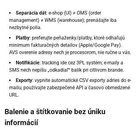
Separácia dát
: e-shop (UI) ≠ OMS (order
management) ≠ WMS (warehouse); prenášajte iba
nezbytné polia.
Platby
: preferujte peňaženky/platby, ktoré odhaľujú
minimum fakturačných detailov (Apple/Google Pay).
AVS overenie adresy nech je procesorom, nie ručne u vás.
Notifikácie
: tracking ide cez 3PL systém; e-maily a
SMS nech nepíšu „odkadiaľ“ balík pri citlivom brande.
Exporty
: vypnite automatické CSV exporty adries do e-
mailu; používajte zabezpečené API a časovo obmedzené
URL.
Balenie a štítkovanie bez úniku
informácií