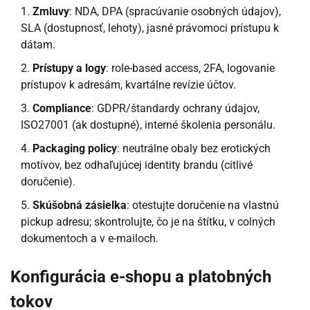
Zmluvy
: NDA, DPA (spracúvanie osobných údajov),
SLA (dostupnosť, lehoty), jasné právomoci prístupu k
dátam.
Prístupy a logy
: role-based access, 2FA, logovanie
prístupov k adresám, kvartálne revízie účtov.
Compliance
: GDPR/štandardy ochrany údajov,
ISO27001 (ak dostupné), interné školenia personálu.
Packaging policy
: neutrálne obaly bez erotických
motívov, bez odhaľujúcej identity brandu (citlivé
doručenie).
Skúšobná zásielka
: otestujte doručenie na vlastnú
pickup adresu; skontrolujte, čo je na štítku, v colných
dokumentoch a v e-mailoch.
Konfigurácia e-shopu a platobných
tokov