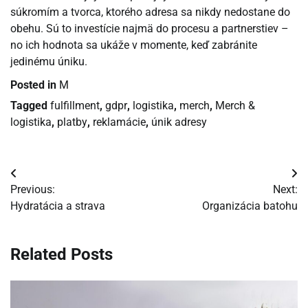
súkromím a tvorca, ktorého adresa sa nikdy nedostane do
obehu. Sú to investície najmä do procesu a partnerstiev –
no ich hodnota sa ukáže v momente, keď zabránite
jedinému úniku.
Posted in
M
Tagged
fulfillment
,
gdpr
,
logistika
,
merch
,
Merch &
logistika
,
platby
,
reklamácie
,
únik adresy
Navigácia
Previous:
Next:
v
Hydratácia a strava
Organizácia batohu
článku
Related Posts