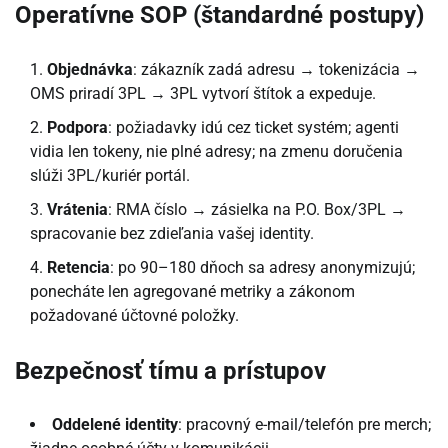
Operatívne SOP (štandardné postupy)
Objednávka
: zákazník zadá adresu → tokenizácia →
OMS priradí 3PL → 3PL vytvorí štítok a expeduje.
Podpora
: požiadavky idú cez ticket systém; agenti
vidia len tokeny, nie plné adresy; na zmenu doručenia
slúži 3PL/kuriér portál.
Vrátenia
: RMA číslo → zásielka na P.O. Box/3PL →
spracovanie bez zdieľania vašej identity.
Retencia
: po 90–180 dňoch sa adresy anonymizujú;
ponecháte len agregované metriky a zákonom
požadované účtovné položky.
Bezpečnosť tímu a prístupov
Oddelené identity
: pracovný e-mail/telefón pre merch;