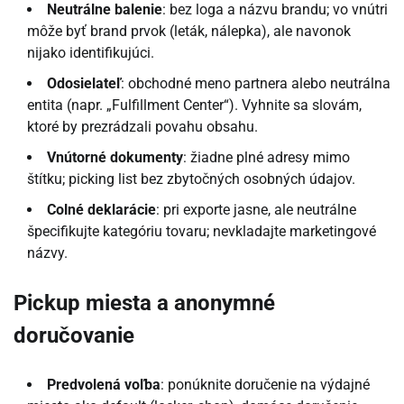
Neutrálne balenie
: bez loga a názvu brandu; vo vnútri
môže byť brand prvok (leták, nálepka), ale navonok
nijako identifikujúci.
Odosielateľ
: obchodné meno partnera alebo neutrálna
entita (napr. „Fulfillment Center“). Vyhnite sa slovám,
ktoré by prezrádzali povahu obsahu.
Vnútorné dokumenty
: žiadne plné adresy mimo
štítku; picking list bez zbytočných osobných údajov.
Colné deklarácie
: pri exporte jasne, ale neutrálne
špecifikujte kategóriu tovaru; nevkladajte marketingové
názvy.
Pickup miesta a anonymné
doručovanie
Predvolená voľba
: ponúknite doručenie na výdajné