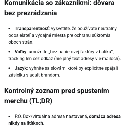
Komunikácia so zákazníkmi: dôvera
bez prezrádzania
Transparentnosť
: vysvetlite, že používate neutrálny
odosielateľ a výdajné miesta pre ochranu súkromia
oboch strán.
Voľby
: umožnite „bez papierovej faktúry v balíku“,
tracking len cez odkaz (nie plný text adresy v e-mailoch).
Jazyk
: vyhnite sa slovám, ktoré by explicitne spájali
zásielku s adult brandom.
Kontrolný zoznam pred spustením
merchu (TL;DR)
P.O. Box/virtuálna adresa nastavená,
domáca adresa
nikdy na štítkoch
.