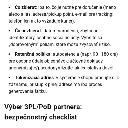
Čo zbierať
: iba to, čo je nutné pre doručenie (meno
alebo alias, adresa/pickup point, e-mail pre tracking;
telefón len ak to vyžaduje kuriér).
Čo nezbierať
: dátum narodenia, zbytočné
identifikátory, osobné sociálne účty. Vyhnite sa
„dobrovoľným“ poliam, ktoré môžu zvyšovať riziko.
Retenčná politika
: autodetencia (napr. 90–180 dní)
pre osobné údaje objednávok; účtovné doklady
anonymizujte/pseudonymizujte, ak legislatíva dovolí.
Tokenizácia adries
: v systéme e-shopu pracujte s ID
záznamu; pristup k plnej adrese má iba proces
generovania štítku.
Výber 3PL/PoD partnera:
bezpečnostný checklist