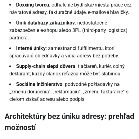
Doxxing tvorcu
: odhalenie bydliska/miesta práce cez
návratové adresy, fakturačné údaje, e-mailové hlavičky.
Únik databázy zákazníkov
: nedostatočné
zabezpečenie e-shopu alebo 3PL (third-party logistics)
partnera.
Interné úniky
: zamestnanci fulfillmentu, ktorí
spracúvajú objednávky a vidia adresy bez potreby.
Supply-chain slepá dôvera
: tlačiareň, kuriér, colný
deklarant; každý článok reťazca môže byť slabinou.
Sociálne inžinierstvo
: podvodné požiadavky na
„zmenu doručenia“, „reklamáciu“, „zmenu fakturácie“ s
cieľom získať adresu alebo podpis.
Architektúry bez úniku adresy: prehľad
možností