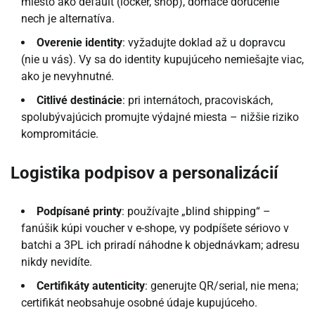
miesto ako default (locker, shop), domáce doručenie
nech je alternatíva.
Overenie identity
: vyžadujte doklad až u dopravcu
(nie u vás). Vy sa do identity kupujúceho nemiešajte viac,
ako je nevyhnutné.
Citlivé destinácie
: pri internátoch, pracoviskách,
spolubývajúcich promujte výdajné miesta – nižšie riziko
kompromitácie.
Logistika podpisov a personalizácií
Podpísané printy
: používajte „blind shipping“ –
fanúšik kúpi voucher v e-shope, vy podpíšete sériovo v
batchi a 3PL ich priradí náhodne k objednávkam; adresu
nikdy nevidíte.
Certifikáty autenticity
: generujte QR/serial, nie mena;
certifikát neobsahuje osobné údaje kupujúceho.