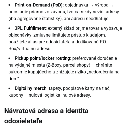
Print-on-Demand (PoD)
: objednávka → výroba →
odoslanie priamo zo závodu; tvorca nikdy nevidí adresy
(iba agregované štatistiky), ani adresu neodhaľuje.
3PL Fulfillment
: externý sklad prijme tovar a vybavuje
objednávky; zmluvne limitujete prístup k údajom,
použijete alias pre odosielateľa a dedikovanú P.O.
Box/virtuálnu adresu.
Pickup point/locker routing
: preferované doručenie
na výdajné miesta (Z-Boxy, parcel shopy) – chránite
súkromie kupujúceho a znižujete riziko „nedoručenia na
dom“.
Digitálny merch
: tapety, podpisové karty na tlač,
kupony – nulová logistika, nulové adresy.
Návratová adresa a identita
odosielateľa