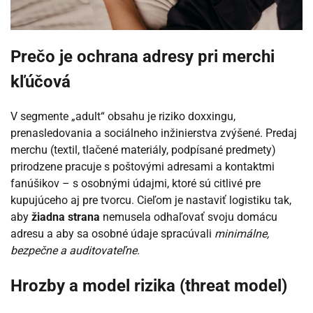
Prečo je ochrana adresy pri merchi
kľúčová
V segmente „adult“ obsahu je riziko doxxingu,
prenasledovania a sociálneho inžinierstva zvýšené. Predaj
merchu (textil, tlačené materiály, podpísané predmety)
prirodzene pracuje s poštovými adresami a kontaktmi
fanúšikov – s osobnými údajmi, ktoré sú citlivé pre
kupujúceho aj pre tvorcu. Cieľom je nastaviť logistiku tak,
aby
žiadna strana
nemusela odhaľovať svoju domácu
adresu a aby sa osobné údaje spracúvali
minimálne,
bezpečne a auditovateľne
.
Hrozby a model rizika (threat model)