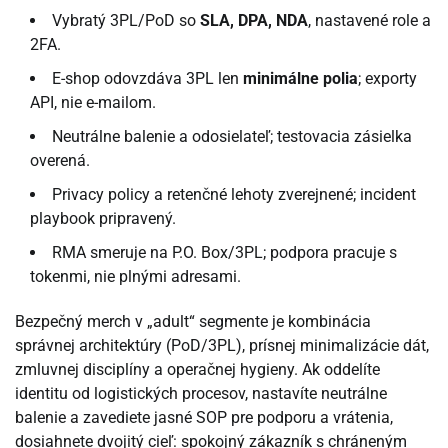
Vybratý 3PL/PoD so
SLA, DPA, NDA
, nastavené role a
2FA.
E-shop odovzdáva 3PL len
minimálne polia
; exporty
API, nie e-mailom.
Neutrálne balenie a odosielateľ; testovacia zásielka
overená.
Privacy policy a retenčné lehoty zverejnené; incident
playbook pripravený.
RMA smeruje na P.O. Box/3PL; podpora pracuje s
tokenmi, nie plnými adresami.
Bezpečný merch v „adult“ segmente je kombinácia
správnej architektúry (PoD/3PL), prísnej minimalizácie dát,
zmluvnej disciplíny a operačnej hygieny. Ak oddelíte
identitu od logistických procesov, nastavíte neutrálne
balenie a zavediete jasné SOP pre podporu a vrátenia,
dosiahnete dvojitý cieľ: spokojný zákazník s chráneným