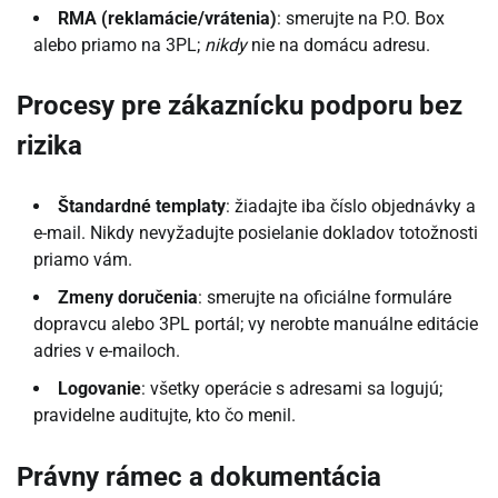
RMA (reklamácie/vrátenia)
: smerujte na P.O. Box
alebo priamo na 3PL;
nikdy
nie na domácu adresu.
Procesy pre zákaznícku podporu bez
rizika
Štandardné templaty
: žiadajte iba číslo objednávky a
e-mail. Nikdy nevyžadujte posielanie dokladov totožnosti
priamo vám.
Zmeny doručenia
: smerujte na oficiálne formuláre
dopravcu alebo 3PL portál; vy nerobte manuálne editácie
adries v e-mailoch.
Logovanie
: všetky operácie s adresami sa logujú;
pravidelne auditujte, kto čo menil.
Právny rámec a dokumentácia