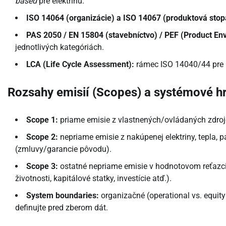
based
pre elektrinu.
ISO 14064 (organizácie) a ISO 14067 (produktová stop
PAS 2050 / EN 15804 (stavebníctvo) / PEF (Product Env
jednotlivých kategóriách.
LCA (Life Cycle Assessment):
rámec ISO 14040/44 pre p
Rozsahy emisií (Scopes) a systémové h
Scope 1:
priame emisie z vlastnených/ovládaných zdrojov
Scope 2:
nepriame emisie z nakúpenej elektriny, tepla, p
(zmluvy/garancie pôvodu).
Scope 3:
ostatné nepriame emisie v hodnotovom reťazci (
životnosti, kapitálové statky, investície atď.).
System boundaries:
organizačné (operational vs. equity 
definujte pred zberom dát.