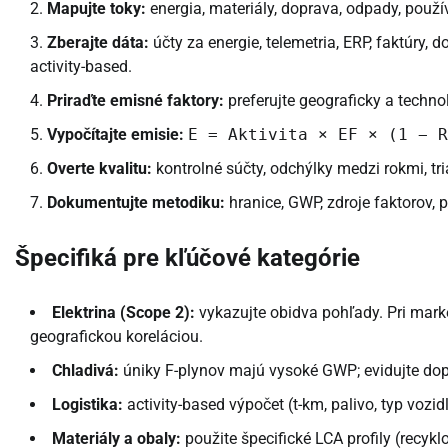
Mapujte toky:
energia, materiály, doprava, odpady, použí
Zberajte dáta:
účty za energie, telemetria, ERP, faktúry,
activity-based.
Priraďte emisné faktory:
preferujte geograficky a techno
Vypočítajte emisie:
E = Aktivita × EF × (1 − 
Overte kvalitu:
kontrolné súčty, odchýlky medzi rokmi, tr
Dokumentujte metodiku:
hranice, GWP, zdroje faktorov,
Špecifiká pre kľúčové kategórie
Elektrina (Scope 2):
vykazujte obidva pohľady. Pri mark
geografickou koreláciou.
Chladivá:
úniky F-plynov majú vysoké GWP; evidujte dopĺ
Logistika:
activity-based výpočet (t-km, palivo, typ vozid
Materiály a obaly:
použite špecifické LCA profily (recykl