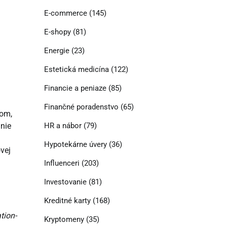
E-commerce
(145)
E-shopy
(81)
Energie
(23)
Estetická medicína
(122)
Financie a peniaze
(85)
Finančné poradenstvo
(65)
com,
HR a nábor
(79)
anie
Hypotekárne úvery
(36)
vej
Influenceri
(203)
Investovanie
(81)
Kreditné karty
(168)
tion-
Kryptomeny
(35)