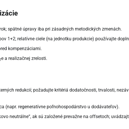
izácie
rok; spätné úpravy iba pri zásadných metodických zmenách.
ov 1+2; relatívne ciele (na jednotku produkcie) používajte dopl
í pred kompenzáciami.
e a realizačnej zrelosti.
2
ných redukcií; požadujte kritériá dodatočnosti, trvalosti, nezávi
ca (napr. regeneratívne poľnohospodárstvo u dodávateľov).
ovo neutrálne“, ak sú založené prevažne na offsetoch; uvádzajt