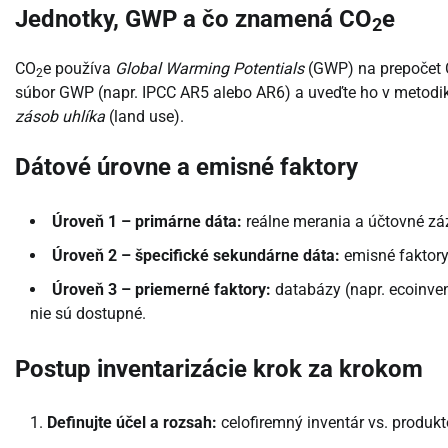
Jednotky, GWP a čo znamená CO
e
2
CO
e používa
Global Warming Potentials
(GWP) na prepočet
2
súbor GWP (napr. IPCC AR5 alebo AR6) a uveďte ho v metodik
zásob uhlíka
(land use).
Dátové úrovne a emisné faktory
Úroveň 1 – primárne dáta:
reálne merania a účtovné záz
Úroveň 2 – špecifické sekundárne dáta:
emisné faktory
Úroveň 3 – priemerné faktory:
databázy (napr. ecoinven
nie sú dostupné.
Postup inventarizácie krok za krokom
Definujte účel a rozsah:
celofiremný inventár vs. produkto