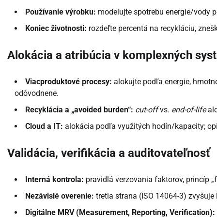
Používanie výrobku:
modelujte spotrebu energie/vody poč
Koniec životnosti:
rozdeľte percentá na recykláciu, zneš
Alokácia a atribúcia v komplexných sy
Viacproduktové procesy:
alokujte podľa energie, hmotn
odôvodnene.
Recyklácia a „avoided burden“:
cut-off
vs.
end-of-life
alo
Cloud a IT:
alokácia podľa využitých hodín/kapacity; opi
Validácia, verifikácia a auditovateľnosť
Interná kontrola:
pravidlá verzovania faktorov, princíp „
Nezávislé overenie:
tretia strana (ISO 14064-3) zvyšuje k
Digitálne MRV (Measurement, Reporting, Verification):