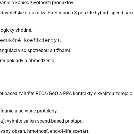
vanie a koniec životnosti produktov.
 dodávateľské dotazníky. Pri Scopoch 3 použite hybrid: spend-ba
logicky vhodné.
Redukčné koeficienty)
.
iangulácia so spotrebou a tržbami.
 predpoklady a obmedzenia.
et-based zahrňte RECs/GoO a PPA kontrakty s kvalitou zdroja a
ňanie a servisné protokoly.
la); vyhnite sa len spend-based prístupu.
ovaný obsah, hmotnosť, end-of-life scenár).