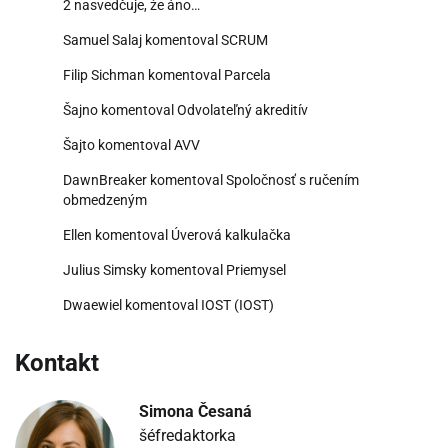
2 nasvedčuje, že áno…
Samuel Salaj
komentoval
SCRUM
Filip Sichman
komentoval
Parcela
Šajno
komentoval
Odvolateľný akreditív
Šajto
komentoval
AVV
DawnBreaker
komentoval
Spoločnosť s ručením
obmedzeným
Ellen
komentoval
Úverová kalkulačka
Julius Simsky
komentoval
Priemysel
Dwaewiel
komentoval
IOST (IOST)
Kontakt
Simona Česaná
šéfredaktorka