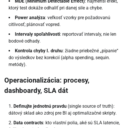
MDE (Minimum Detectable Effect)
: najmenší efekt,
ktorý test dokáže odhaliť pri danej sile a chybe.
Power analýza
: veľkosť vzorky pre požadovanú
citlivosť; plánovať vopred.
Intervaly spoľahlivosti
: reportovať intervaly, nie len
bodové odhady.
Kontrola chyby I. druhu
: žiadne priebežné „pípanie“
do výsledkov bez korekcií (alpha spending, sequin.
metódy).
Operacionalizácia: procesy,
dashboardy, SLA dát
Definujte jednotnú pravdu
(single source of truth):
dátový sklad ako zdroj pre BI aj optimalizačné skripty.
Data contracts
: kto vlastní polia, aké sú SLA latencie,