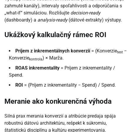
zahrnuté kanály), intervaly spoľahlivosti a odporúčania s
„what-if“ simuláciou. Rozlišujte
decision-ready
(dashboardy) a
analysis-ready
(dátové extrakty) výstupy.
Ukážkový kalkulačný rámec ROI
Príjem z inkrementálnych konverzií
= (Konverzie
−
test
Konverzie
) × Marža.
kontrola
ROAS inkrementality
= Príjem z inkrementality /
Spend.
ROI
= (Príjem z inkrementality − Spend) / Spend.
Meranie ako konkurenčná výhoda
Silná prax merania konverzií a atribúcie predaja spája
robustnú dátovú architektúru, rešpekt k súkromiu,
štatistickú disciplínu a kultúru experimentovania.