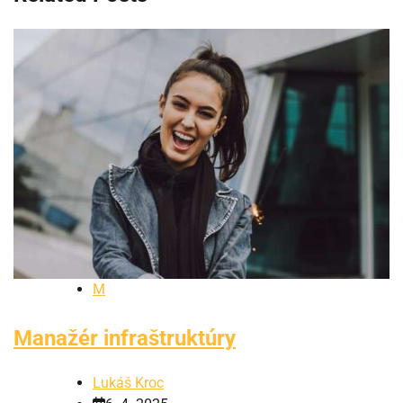
M
Manažér infraštruktúry
Lukáš Kroc