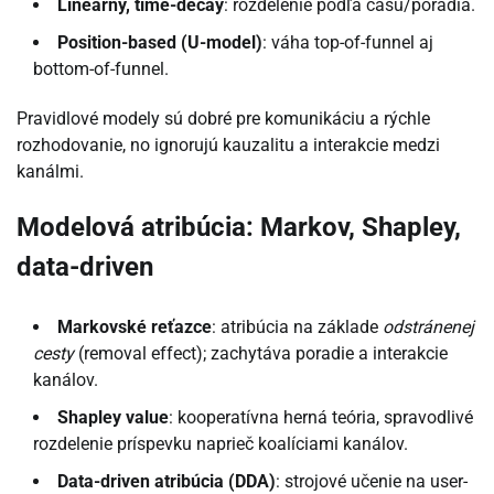
Lineárny, time-decay
: rozdelenie podľa času/poradia.
Position-based (U-model)
: váha top-of-funnel aj
bottom-of-funnel.
Pravidlové modely sú dobré pre komunikáciu a rýchle
rozhodovanie, no ignorujú kauzalitu a interakcie medzi
kanálmi.
Modelová atribúcia: Markov, Shapley,
data-driven
Markovské reťazce
: atribúcia na základe
odstránenej
cesty
(removal effect); zachytáva poradie a interakcie
kanálov.
Shapley value
: kooperatívna herná teória, spravodlivé
rozdelenie príspevku naprieč koalíciami kanálov.
Data-driven atribúcia (DDA)
: strojové učenie na user-