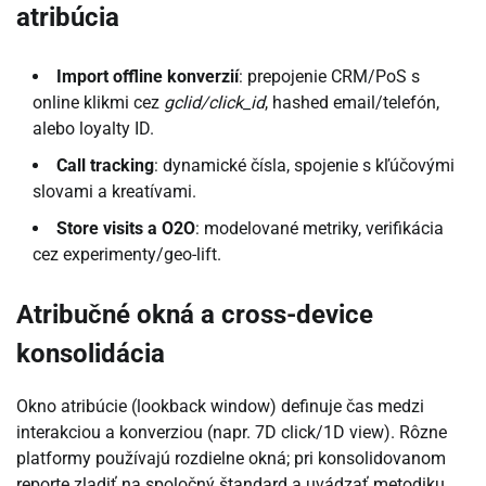
atribúcia
Import offline konverzií
: prepojenie CRM/PoS s
online klikmi cez
gclid/click_id
, hashed email/telefón,
alebo loyalty ID.
Call tracking
: dynamické čísla, spojenie s kľúčovými
slovami a kreatívami.
Store visits a O2O
: modelované metriky, verifikácia
cez experimenty/geo-lift.
Atribučné okná a cross-device
konsolidácia
Okno atribúcie (lookback window) definuje čas medzi
interakciou a konverziou (napr. 7D click/1D view). Rôzne
platformy používajú rozdielne okná; pri konsolidovanom
reporte zladiť na spoločný štandard a uvádzať metodiku.