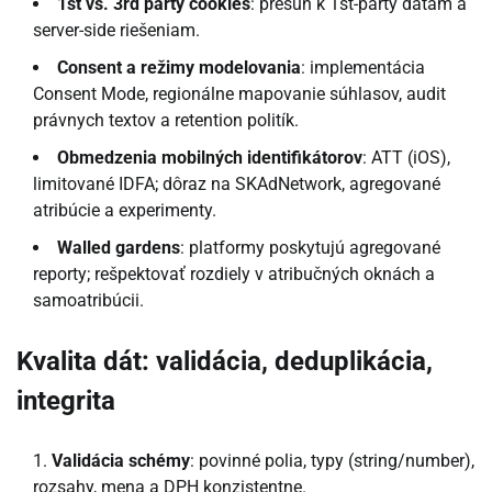
1st vs. 3rd party cookies
: presun k 1st-party dátam a
server-side riešeniam.
Consent a režimy modelovania
: implementácia
Consent Mode, regionálne mapovanie súhlasov, audit
právnych textov a retention politík.
Obmedzenia mobilných identifikátorov
: ATT (iOS),
limitované IDFA; dôraz na SKAdNetwork, agregované
atribúcie a experimenty.
Walled gardens
: platformy poskytujú agregované
reporty; rešpektovať rozdiely v atribučných oknách a
samoatribúcii.
Kvalita dát: validácia, deduplikácia,
integrita
Validácia schémy
: povinné polia, typy (string/number),
rozsahy, mena a DPH konzistentne.