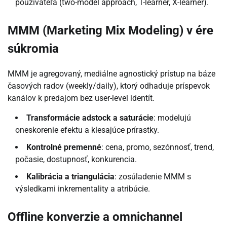
používateľa (two-model approach, T-learner, X-learner).
MMM (Marketing Mix Modeling) v ére
súkromia
MMM je agregovaný, mediálne agnostický prístup na báze
časových radov (weekly/daily), ktorý odhaduje príspevok
kanálov k predajom bez user-level identít.
Transformácie adstock a saturácie
: modelujú
oneskorenie efektu a klesajúce prírastky.
Kontrolné premenné
: cena, promo, sezónnosť, trend,
počasie, dostupnosť, konkurencia.
Kalibrácia a triangulácia
: zosúladenie MMM s
výsledkami inkrementality a atribúcie.
Offline konverzie a omnichannel