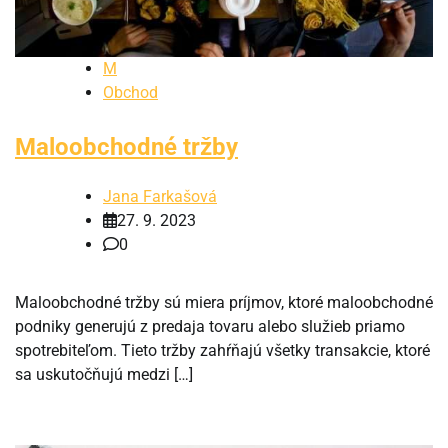
M
Obchod
Maloobchodné tržby
Jana Farkašová
27. 9. 2023
0
Maloobchodné tržby sú miera príjmov, ktoré maloobchodné
podniky generujú z predaja tovaru alebo služieb priamo
spotrebiteľom. Tieto tržby zahŕňajú všetky transakcie, ktoré
sa uskutočňujú medzi […]