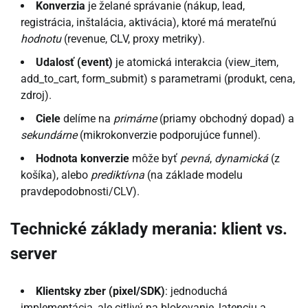
Konverzia
je želané správanie (nákup, lead,
registrácia, inštalácia, aktivácia), ktoré má merateľnú
hodnotu
(revenue, CLV, proxy metriky).
Udalosť (event)
je atomická interakcia (view_item,
add_to_cart, form_submit) s parametrami (produkt, cena,
zdroj).
Ciele
delíme na
primárne
(priamy obchodný dopad) a
sekundárne
(mikrokonverzie podporujúce funnel).
Hodnota konverzie
môže byť
pevná
,
dynamická
(z
košíka), alebo
prediktívna
(na základe modelu
pravdepodobnosti/CLV).
Technické základy merania: klient vs.
server
Klientsky zber (pixel/SDK)
: jednoduchá
implementácia, ale citlivý na blokovanie, latenciu a