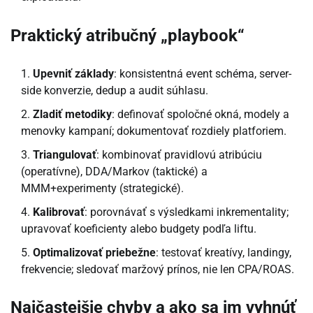
Praktický atribučný „playbook“
Upevniť základy
: konsistentná event schéma, server-
side konverzie, dedup a audit súhlasu.
Zladiť metodiky
: definovať spoločné okná, modely a
menovky kampaní; dokumentovať rozdiely platforiem.
Triangulovať
: kombinovať pravidlovú atribúciu
(operatívne), DDA/Markov (taktické) a
MMM+experimenty (strategické).
Kalibrovať
: porovnávať s výsledkami inkrementality;
upravovať koeficienty alebo budgety podľa liftu.
Optimalizovať priebežne
: testovať kreatívy, landingy,
frekvencie; sledovať maržový prínos, nie len CPA/ROAS.
Najčastejšie chyby a ako sa im vyhnúť