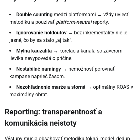
Double counting
medzi platformami → vždy uviesť
metodiku a používať
platform-neutral
reporty.
Ignorovanie holdoutov
→ bez inkrementality nie je
jasné, čo by sa stalo „aj tak“.
Mylná kauzalita
→ korelácia kanála so záverom
lievika nevypovedá o príčine.
Nestabilné namingy
→ nemožnosť porovnať
kampane naprieč časom.
Nezohľadnenie marže a storná
→ optimálny ROAS ≠
maximálny obrat.
Reporting: transparentnosť a
komunikácia neistoty
Výstupy musia obsahovať metodiku (okná, model, dedup,