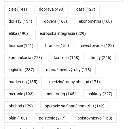
ciele
(141)
doprava
(490)
dáta
(127)
dôkazy
(134)
dôvera
(169)
ekonometria
(160)
etika
(190)
európska integrácia
(229)
financie
(161)
hranice
(150)
investovanie
(123)
komunikácia
(278)
kontrola
(168)
limity
(266)
logistika
(237)
manažment výroby
(173)
marketing
(135)
medzinárodný obchod
(171)
meranie
(193)
monitoring
(145)
náklady
(227)
obchod
(179)
operácie na finančnom trhu
(142)
plán
(180)
poistenie
(217)
poisťovníctvo
(168)