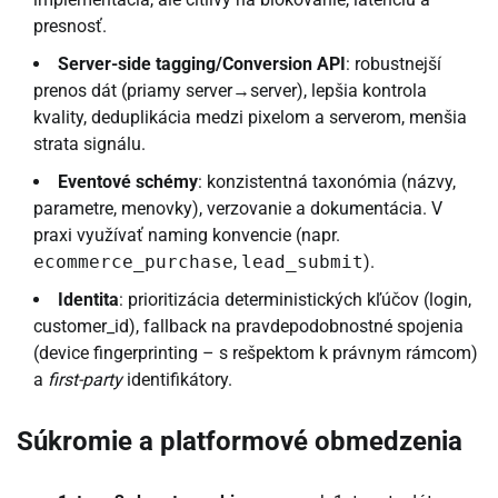
presnosť.
Server-side tagging/Conversion API
: robustnejší
prenos dát (priamy server→server), lepšia kontrola
kvality, deduplikácia medzi pixelom a serverom, menšia
strata signálu.
Eventové schémy
: konzistentná taxonómia (názvy,
parametre, menovky), verzovanie a dokumentácia. V
praxi využívať naming konvencie (napr.
ecommerce_purchase
,
lead_submit
).
Identita
: prioritizácia deterministických kľúčov (login,
customer_id), fallback na pravdepodobnostné spojenia
(device fingerprinting – s rešpektom k právnym rámcom)
a
first-party
identifikátory.
Súkromie a platformové obmedzenia