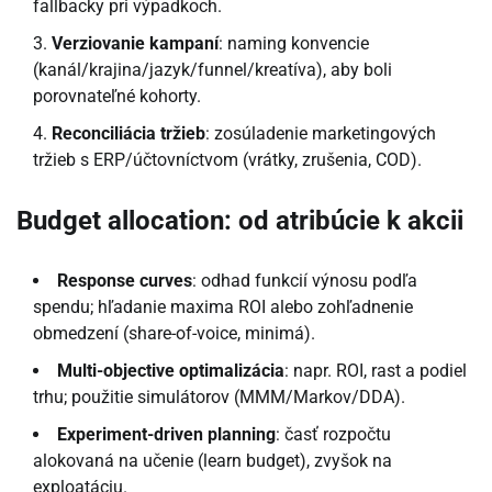
fallbacky pri výpadkoch.
Verziovanie kampaní
: naming konvencie
(kanál/krajina/jazyk/funnel/kreatíva), aby boli
porovnateľné kohorty.
Reconciliácia tržieb
: zosúladenie marketingových
tržieb s ERP/účtovníctvom (vrátky, zrušenia, COD).
Budget allocation: od atribúcie k akcii
Response curves
: odhad funkcií výnosu podľa
spendu; hľadanie maxima ROI alebo zohľadnenie
obmedzení (share-of-voice, minimá).
Multi-objective optimalizácia
: napr. ROI, rast a podiel
trhu; použitie simulátorov (MMM/Markov/DDA).
Experiment-driven planning
: časť rozpočtu
alokovaná na učenie (learn budget), zvyšok na
exploatáciu.