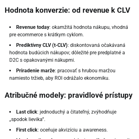
Hodnota konverzie: od revenue k CLV
Revenue today
: okamžitá hodnota nákupu, vhodná
pre ecommerce s krátkym cyklom.
Prediktívny CLV (t-CLV)
: diskontovaná očakávaná
hodnota budúcich nákupov; dôležité pre predplatné a
D2C s opakovanými nákupmi.
Priradenie marže
: pracovať s hrubou maržou
namiesto tržieb, aby ROI odrážalo ekonomiku.
Atribučné modely: pravidlové prístupy
Last click
: jednoduchý a čitateľný, zvýhodňuje
„spodok lievika“.
First click
: oceňuje akvizíciu a awareness.