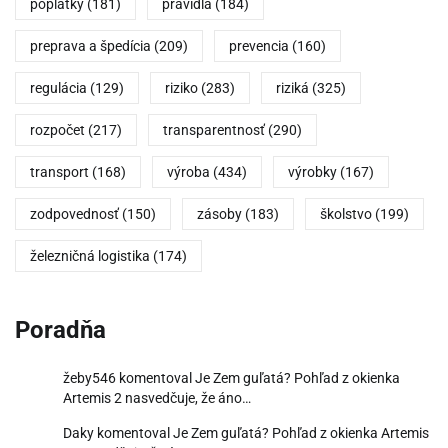
poplatky
(181)
pravidlá
(184)
preprava a špedícia
(209)
prevencia
(160)
regulácia
(129)
riziko
(283)
riziká
(325)
rozpočet
(217)
transparentnosť
(290)
transport
(168)
výroba
(434)
výrobky
(167)
zodpovednosť
(150)
zásoby
(183)
školstvo
(199)
železničná logistika
(174)
Poradňa
žeby546
komentoval
Je Zem guľatá? Pohľad z okienka
Artemis 2 nasvedčuje, že áno…
Daky
komentoval
Je Zem guľatá? Pohľad z okienka Artemis