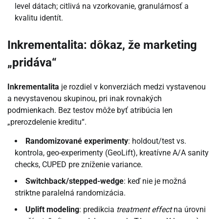
level dátach; citlivá na vzorkovanie, granulárnosť a
kvalitu identít.
Inkrementalita: dôkaz, že marketing
„pridáva“
Inkrementalita
je rozdiel v konverziách medzi vystavenou
a nevystavenou skupinou, pri inak rovnakých
podmienkach. Bez testov môže byť atribúcia len
„prerozdelenie kreditu“.
Randomizované experimenty
: holdout/test vs.
kontrola, geo-experimenty (GeoLift), kreatívne A/A sanity
checks, CUPED pre zníženie variance.
Switchback/stepped-wedge
: keď nie je možná
striktne paralelná randomizácia.
Uplift modeling
: predikcia
treatment effect
na úrovni