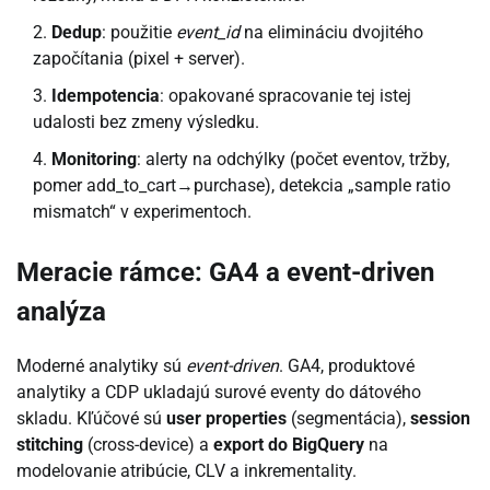
Dedup
: použitie
event_id
na elimináciu dvojitého
započítania (pixel + server).
Idempotencia
: opakované spracovanie tej istej
udalosti bez zmeny výsledku.
Monitoring
: alerty na odchýlky (počet eventov, tržby,
pomer add_to_cart→purchase), detekcia „sample ratio
mismatch“ v experimentoch.
Meracie rámce: GA4 a event-driven
analýza
Moderné analytiky sú
event-driven
. GA4, produktové
analytiky a CDP ukladajú surové eventy do dátového
skladu. Kľúčové sú
user properties
(segmentácia),
session
stitching
(cross-device) a
export do BigQuery
na
modelovanie atribúcie, CLV a inkrementality.