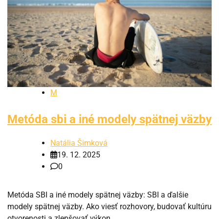
M
Metóda sbi a iné modely spätnej väzby
Natália Šimková
19. 12. 2025
0
Metóda SBI a iné modely spätnej väzby: SBI a ďalšie
modely spätnej väzby. Ako viesť rozhovory, budovať kultúru
otvorenosti a zlepšovať výkon.