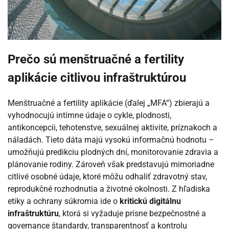
Prečo sú menštruačné a fertility
aplikácie citlivou infraštruktúrou
Menštruačné a fertility aplikácie (ďalej „MFA“) zbierajú a
vyhodnocujú intímne údaje o cykle, plodnosti,
antikoncepcii, tehotenstve, sexuálnej aktivite, príznakoch a
náladách. Tieto dáta majú vysokú informačnú hodnotu –
umožňujú predikciu plodných dní, monitorovanie zdravia a
plánovanie rodiny. Zároveň však predstavujú mimoriadne
citlivé osobné údaje, ktoré môžu odhaliť zdravotný stav,
reprodukčné rozhodnutia a životné okolnosti. Z hľadiska
etiky a ochrany súkromia ide o
kritickú digitálnu
infraštruktúru
, ktorá si vyžaduje prísne bezpečnostné a
governance štandardy, transparentnosť a kontrolu