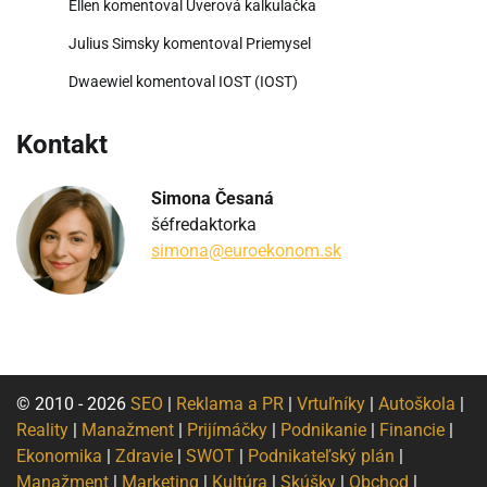
Ellen
komentoval
Úverová kalkulačka
Julius Simsky
komentoval
Priemysel
Dwaewiel
komentoval
IOST (IOST)
Kontakt
Simona Česaná
šéfredaktorka
simona@euroekonom.sk
© 2010 - 2026
SEO
|
Reklama a PR
|
Vrtuľníky
|
Autoškola
|
Reality
|
Manažment
|
Prijímáčky
|
Podnikanie
|
Financie
|
Ekonomika
|
Zdravie
|
SWOT
|
Podnikateľský plán
|
Manažment
|
Marketing
|
Kultúra
|
Skúšky
|
Obchod
|