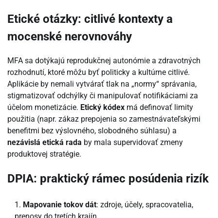
Etické otázky: citlivé kontexty a
mocenské nerovnováhy
MFA sa dotýkajú reprodukčnej autonómie a zdravotných
rozhodnutí, ktoré môžu byť politicky a kultúrne citlivé.
Aplikácie by nemali vytvárať tlak na „normy“ správania,
stigmatizovať odchýlky či manipulovať notifikáciami za
účelom monetizácie.
Etický kódex
má definovať limity
použitia (napr. zákaz prepojenia so zamestnávateľskými
benefitmi bez výslovného, slobodného súhlasu) a
nezávislá etická rada
by mala supervidovať zmeny
produktovej stratégie.
DPIA: praktický rámec posúdenia rizík
Mapovanie tokov dát
: zdroje, účely, spracovatelia,
prenosy do tretích krajín.