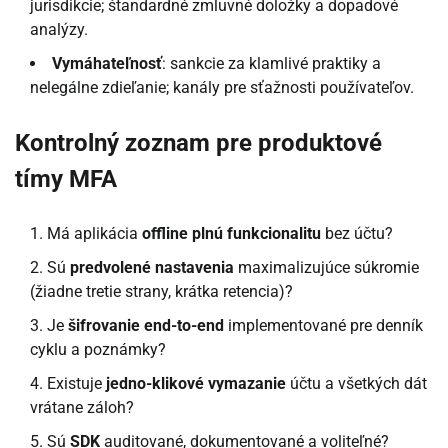
jurisdikcie; štandardné zmluvné doložky a dopadové
analýzy.
Vymáhateľnosť
: sankcie za klamlivé praktiky a
nelegálne zdieľanie; kanály pre sťažnosti používateľov.
Kontrolný zoznam pre produktové
tímy MFA
Má aplikácia
offline plnú funkcionalitu
bez účtu?
Sú
predvolené nastavenia
maximalizujúce súkromie
(žiadne tretie strany, krátka retencia)?
Je
šifrovanie end-to-end
implementované pre denník
cyklu a poznámky?
Existuje
jedno-klikové vymazanie
účtu a všetkých dát
vrátane záloh?
Sú
SDK
auditované, dokumentované a voliteľné?