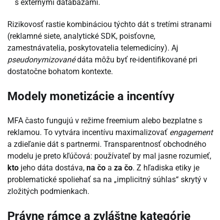
s externými databázami.
Rizikovosť rastie kombináciou týchto dát s tretími stranami
(reklamné siete, analytické SDK, poisťovne,
zamestnávatelia, poskytovatelia telemedicíny). Aj
pseudonymizované
dáta môžu byť re-identifikované pri
dostatočne bohatom kontexte.
Modely monetizácie a incentívy
MFA často fungujú v režime freemium alebo bezplatne s
reklamou. To vytvára incentívu maximalizovať
engagement
a zdieľanie dát s partnermi. Transparentnosť obchodného
modelu je preto kľúčová: používateľ by mal jasne rozumieť,
kto
jeho dáta dostáva,
na čo
a
za čo
. Z hľadiska etiky je
problematické spoliehať sa na „implicitný súhlas“ skrytý v
zložitých podmienkach.
Právne rámce a zvláštne kategórie