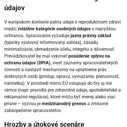
údajov
V európskom kontexte patria údaje o reprodukčnom zdraví
medzi
zvláštne kategórie osobných údajov
s najvyššou
ochranou. Spracúvanie vyžaduje
jasný právny základ
(typicky výslovný informovaný súhlas), zásadu
minimalizácie, obmedzenie účelu, integritu a dôvernosť.
Prevádzkovateľ by mal vykonať
posúdenie vplyvu na
ochranu údajov (DPIA)
, viesť záznamy spracovateľských
činností a nastaviť mechanizmy na uplatnenie práv
dotknutých osôb (prístup, oprava, vymazanie, prenosnosť,
námietka). V prostredí mimo EÚ vstupujú do hry aj iné
rámce (napr. pravidlá pre zdravotné údaje, spotrebiteľské a
reklamačné regulácie), ktoré môžu byť menej alebo viac
prísne – výzvou je
medzinárodný prenos
a zmluvné
zabezpečenie spracovateľov.
Hrozby a útokové scenáre