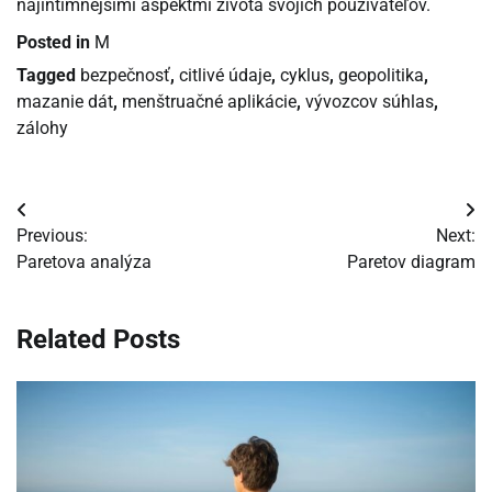
najintímnejšími aspektmi života svojich používateľov.
Posted in
M
Tagged
bezpečnosť
,
citlivé údaje
,
cyklus
,
geopolitika
,
mazanie dát
,
menštruačné aplikácie
,
vývozcov súhlas
,
zálohy
Navigácia
Previous:
Next:
v
Paretova analýza
Paretov diagram
článku
Related Posts