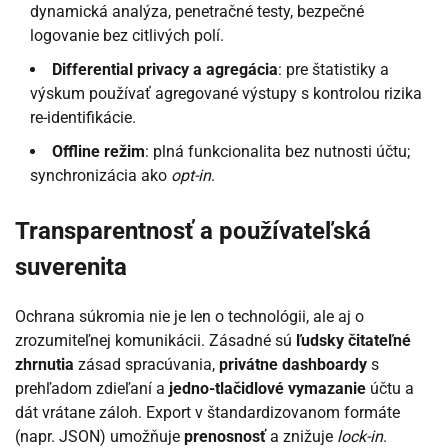
dynamická analýza, penetračné testy, bezpečné
logovanie bez citlivých polí.
Differential privacy a agregácia
: pre štatistiky a
výskum používať agregované výstupy s kontrolou rizika
re-identifikácie.
Offline režim
: plná funkcionalita bez nutnosti účtu;
synchronizácia ako
opt-in
.
Transparentnosť a používateľská
suverenita
Ochrana súkromia nie je len o technológii, ale aj o
zrozumiteľnej komunikácii. Zásadné sú
ľudsky čitateľné
zhrnutia
zásad spracúvania,
privátne dashboardy
s
prehľadom zdieľaní a
jedno-tlačidlové vymazanie
účtu a
dát vrátane záloh. Export v štandardizovanom formáte
(napr. JSON) umožňuje
prenosnosť
a znižuje
lock-in
.