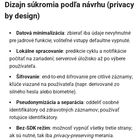
Dizajn súkromia podľa návrhu (privacy
by design)
Datová minimalizácia
: zbierať iba údaje nevyhnutné
pre jadrové funkcie; voliteľné vstupy defaultne vypnuté.
Lokálne spracovanie
: predikcie cyklu a notifikácie
počítať na zariadení; serverové úložisko až po výbere
používateľa.
Šifrovanie
: end-to-end šifrovanie pre citlivé záznamy;
kľúče viazané na používateľa (napr. derivované zo
silného hesla alebo biometrie).
Pseudonymizácia a separácia
: oddeliť osobné
identifikátory od zdravotných záznamov; používať
rotujúce identifikátory.
Bez-SDK režim
: možnosť vypnúť všetky tretie strany;
ak sú nutné, tak iba
privacy-preserving
merania.