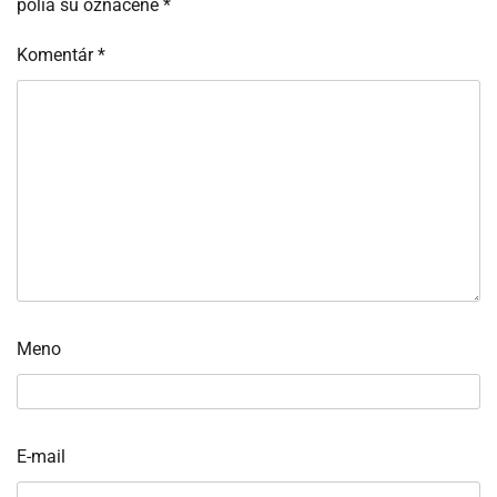
polia sú označené
*
Komentár
*
Meno
E-mail