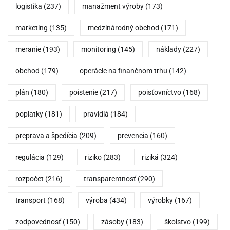
logistika
(237)
manažment výroby
(173)
marketing
(135)
medzinárodný obchod
(171)
meranie
(193)
monitoring
(145)
náklady
(227)
obchod
(179)
operácie na finančnom trhu
(142)
plán
(180)
poistenie
(217)
poisťovníctvo
(168)
poplatky
(181)
pravidlá
(184)
preprava a špedícia
(209)
prevencia
(160)
regulácia
(129)
riziko
(283)
riziká
(324)
rozpočet
(216)
transparentnosť
(290)
transport
(168)
výroba
(434)
výrobky
(167)
zodpovednosť
(150)
zásoby
(183)
školstvo
(199)