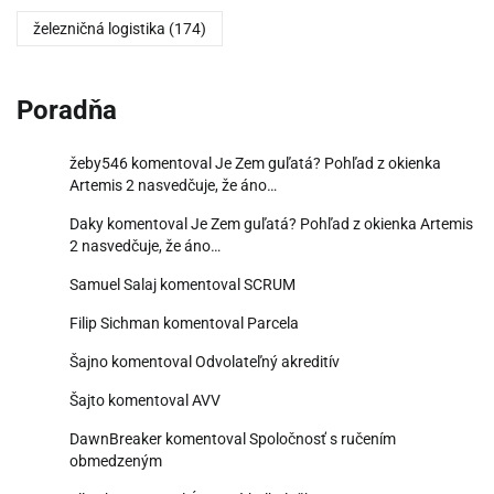
železničná logistika
(174)
Poradňa
žeby546
komentoval
Je Zem guľatá? Pohľad z okienka
Artemis 2 nasvedčuje, že áno…
Daky
komentoval
Je Zem guľatá? Pohľad z okienka Artemis
2 nasvedčuje, že áno…
Samuel Salaj
komentoval
SCRUM
Filip Sichman
komentoval
Parcela
Šajno
komentoval
Odvolateľný akreditív
Šajto
komentoval
AVV
DawnBreaker
komentoval
Spoločnosť s ručením
obmedzeným