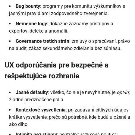
Bug bounty
: programy pre komunitu výskumníkov s
jasnými pravidlami zodpovedného zverejnenia.
Nemenné logy
: dôkazné záznamy prístupov a
exportov; detekcia anomálií.
Governance tretích strán
: zmluvy o spracúvaní, právo
na audit, zákaz sekundárneho zdieľania bez súhlasu.
UX odporúčania pre bezpečné a
rešpektujúce rozhranie
Jasné defaulty
: všetko, čo nie je nevyhnutné, je
opt-in
;
žiadne predznačené polia.
Kontextové vysvetlenia
: pri zadávaní citlivých údajov
krátke vysvetlenie, prečo sú potrebné, kde budú uložené a
ako dlho.
Intimita bez stigmy
: neutrálna jazyková politika;