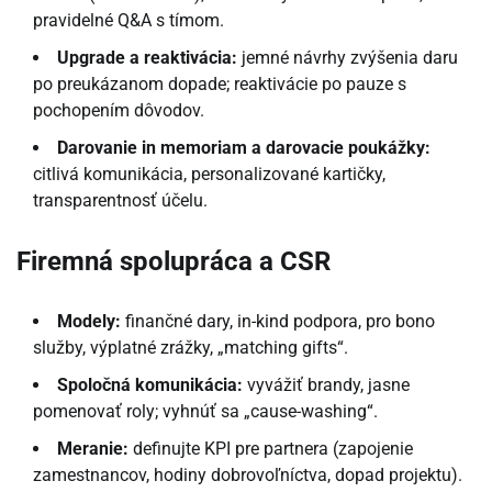
pravidelné Q&A s tímom.
Upgrade a reaktivácia:
jemné návrhy zvýšenia daru
po preukázanom dopade; reaktivácie po pauze s
pochopením dôvodov.
Darovanie in memoriam a darovacie poukážky:
citlivá komunikácia, personalizované kartičky,
transparentnosť účelu.
Firemná spolupráca a CSR
Modely:
finančné dary, in-kind podpora, pro bono
služby, výplatné zrážky, „matching gifts“.
Spoločná komunikácia:
vyvážiť brandy, jasne
pomenovať roly; vyhnúť sa „cause-washing“.
Meranie:
definujte KPI pre partnera (zapojenie
zamestnancov, hodiny dobrovoľníctva, dopad projektu).