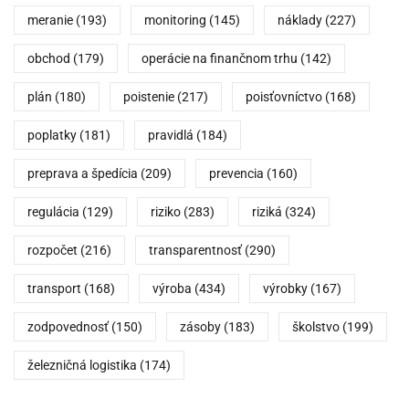
meranie
(193)
monitoring
(145)
náklady
(227)
obchod
(179)
operácie na finančnom trhu
(142)
plán
(180)
poistenie
(217)
poisťovníctvo
(168)
poplatky
(181)
pravidlá
(184)
preprava a špedícia
(209)
prevencia
(160)
regulácia
(129)
riziko
(283)
riziká
(324)
rozpočet
(216)
transparentnosť
(290)
transport
(168)
výroba
(434)
výrobky
(167)
zodpovednosť
(150)
zásoby
(183)
školstvo
(199)
železničná logistika
(174)