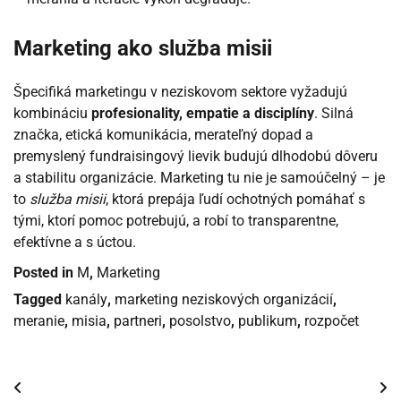
Marketing ako služba misii
Špecifiká marketingu v neziskovom sektore vyžadujú
kombináciu
profesionality, empatie a disciplíny
. Silná
značka, etická komunikácia, merateľný dopad a
premyslený fundraisingový lievik budujú dlhodobú dôveru
a stabilitu organizácie. Marketing tu nie je samoúčelný – je
to
služba misii
, ktorá prepája ľudí ochotných pomáhať s
tými, ktorí pomoc potrebujú, a robí to transparentne,
efektívne a s úctou.
Posted in
M
,
Marketing
Tagged
kanály
,
marketing neziskových organizácií
,
meranie
,
misia
,
partneri
,
posolstvo
,
publikum
,
rozpočet
Navigácia