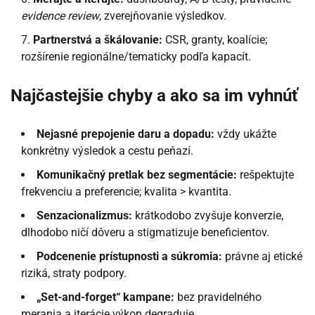
evidence review
, zverejňovanie výsledkov.
Partnerstvá a škálovanie:
CSR, granty, koalície;
rozšírenie regionálne/tematicky podľa kapacít.
Najčastejšie chyby a ako sa im vyhnúť
Nejasné prepojenie daru a dopadu:
vždy ukážte
konkrétny výsledok a cestu peňazí.
Komunikačný pretlak bez segmentácie:
rešpektujte
frekvenciu a preferencie; kvalita > kvantita.
Senzacionalizmus:
krátkodobo zvyšuje konverzie,
dlhodobo ničí dôveru a stigmatizuje beneficientov.
Podcenenie prístupnosti a súkromia:
právne aj etické
riziká, straty podpory.
„Set-and-forget“ kampane:
bez pravidelného
merania a iterácie výkon degraduje.