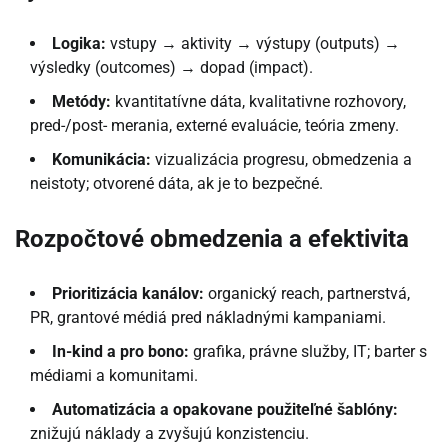
Logika:
vstupy → aktivity → výstupy (outputs) →
výsledky (outcomes) → dopad (impact).
Metódy:
kvantitatívne dáta, kvalitativne rozhovory,
pred-/post- merania, externé evaluácie, teória zmeny.
Komunikácia:
vizualizácia progresu, obmedzenia a
neistoty; otvorené dáta, ak je to bezpečné.
Rozpočtové obmedzenia a efektivita
Prioritizácia kanálov:
organický reach, partnerstvá,
PR, grantové médiá pred nákladnými kampaniami.
In-kind a pro bono:
grafika, právne služby, IT; barter s
médiami a komunitami.
Automatizácia a opakovane použiteľné šablóny:
znižujú náklady a zvyšujú konzistenciu.