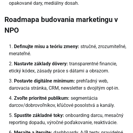
opakované dary, mediálny dosah.
Roadmapa budovania marketingu v
NPO
Definujte misu a teóriu zmeny:
stručné, zrozumiteľné,
merateľné.
Nastavte základy dôvery:
transparentné financie,
etický kódex, zásady práce s dátami a obrazom.
Postavte digitálne minimum:
prehľadný web,
darovacia stránka, CRM, newsletter s dvojitým opt-in.
Zvoľte prioritné publikum:
segmentácia
darcov/dobrovoľníkov, kľúčové posolstvá a kanály.
Spustite základné toky:
onboarding darcu, mesačný
reporting dopadu, výročné poďakovanie, reaktivácie.
Merajte a iterujte:
dashboardy, A/B testy, pravidelné