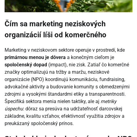
Čím sa marketing neziskových
organizácií líši od komerčného
Marketing v neziskovom sektore operuje v prostredí, kde
primárnou menou je dôvera
a konečným cieľom je
spoločenský dopad
(impact), nie zisk. Zatiaľ čo komerčné
značky optimalizujú na tržby a maržu, neziskové
organizácie (NPO) koordinujú komunikáciu, fundraising,
advokačné aktivity a budovanie komunity s obmedzenými
zdrojmi a vysokými štandardmi etiky a transparentnosti.
Špecifiká sektora menia nielen taktiky, ale aj
metriky
úspechu
: dôraz sa presúva na udržateľnosť darcovskej
základne, kvalitu vzťahov, efektívnosť využitia zdrojov a
preukázaný spoločenský prínos.