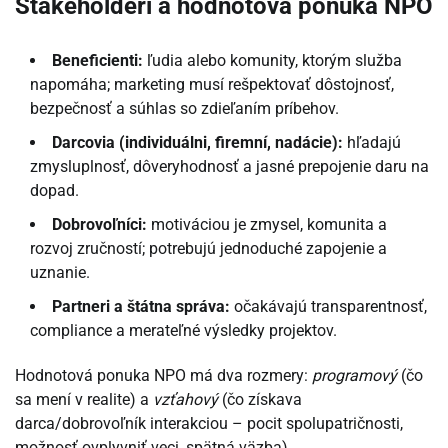
Stakeholderi a hodnotová ponuka NPO
Beneficienti:
ľudia alebo komunity, ktorým služba
napomáha; marketing musí rešpektovať dôstojnosť,
bezpečnosť a súhlas so zdieľaním príbehov.
Darcovia (individuálni, firemní, nadácie):
hľadajú
zmysluplnosť, dôveryhodnosť a jasné prepojenie daru na
dopad.
Dobrovoľníci:
motiváciou je zmysel, komunita a
rozvoj zručností; potrebujú jednoduché zapojenie a
uznanie.
Partneri a štátna správa:
očakávajú transparentnosť,
compliance a merateľné výsledky projektov.
Hodnotová ponuka NPO má dva rozmery:
programový
(čo
sa mení v realite) a
vzťahový
(čo získava
darca/dobrovoľník interakciou – pocit spolupatričnosti,
možnosť ovplyvniť veci, spätná väzba).