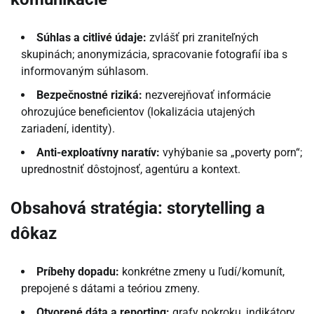
Súhlas a citlivé údaje:
zvlášť pri zraniteľných
skupinách; anonymizácia, spracovanie fotografií iba s
informovaným súhlasom.
Bezpečnostné riziká:
nezverejňovať informácie
ohrozujúce beneficientov (lokalizácia utajených
zariadení, identity).
Anti-exploatívny naratív:
vyhýbanie sa „poverty porn“;
uprednostniť dôstojnosť, agentúru a kontext.
Obsahová stratégia: storytelling a
dôkaz
Príbehy dopadu:
konkrétne zmeny u ľudí/komunít,
prepojené s dátami a teóriou zmeny.
Otvorené dáta a reporting:
grafy pokroku, indikátory