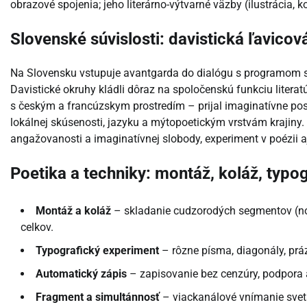
obrazové spojenia; jeho literárno-výtvarné väzby (ilustrácia, ko
Slovenské súvislosti: davistická ľavico
Na Slovensku vstupuje avantgarda do dialógu s programom soc
Davistické okruhy kládli dôraz na spoločenskú funkciu literat
s českým a francúzskym prostredím – prijal imaginatívne post
lokálnej skúsenosti, jazyku a mýtopoetickým vrstvám krajiny
angažovanosti a imaginatívnej slobody, experiment v poézii
Poetika a techniky: montáž, koláž, typo
Montáž a koláž
– skladanie cudzorodých segmentov (nov
celkov.
Typografický experiment
– rôzne písma, diagonály, prá
Automatický zápis
– zapisovanie bez cenzúry, podpora 
Fragment a simultánnosť
– viackanálové vnímanie svet