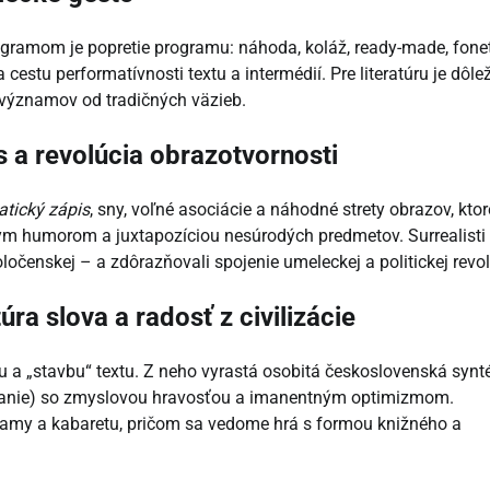
ogramom je popretie programu: náhoda, koláž, ready-made, fone
 cestu performatívnosti textu a intermédií. Pre literatúru je dôlež
u významov od tradičných väzieb.
 a revolúcia obrazotvornosti
tický zápis
, sny, voľné asociácie a náhodné strety obrazov, ktor
rnym humorom a juxtapozíciou nesúrodých predmetov. Surrealisti
oločenskej – a zdôrazňovali spojenie umeleckej a politickej revol
ra slova a radosť z civilizácie
iu a „stavbu“ textu. Z neho vyrastá osobitá československá synt
tovanie) so zmyslovou hravosťou a imanentným optimizmom.
lamy a kabaretu, pričom sa vedome hrá s formou knižného a