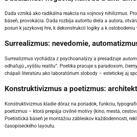
Dada vzniká ako radikálna reakcia na vojnový nihilizmus. Pr
báseň, provokácia. Dada rozbíja autoritu diela a autora, otvára
posun k jazykovej hre, k dekonstrukcii logiky a k oslobodeni
Surrealizmus: nevedomie, automatizmus
Surrealizmus vychádza z psychoanalýzy a presadzuje
automa
odhaľujú „vyššiu realitu“. Poetika pracuje s paradoxom, čie
chápali literatúru ako laboratórium slobody – estetickej aj sp
Konstruktivizmus a poetizmus: architektú
Konstruktivizmus kladie dôraz na poriadok, funkciu, typograf
poetizmus – ktorá prepája civilné motívy (kino, mestá, ces
Poetistická báseň je montážou zábleskov každodennosti, rek
časopiseckého layoutu.