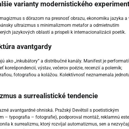
alšie varianty modernistického experimen
 imagizmus s dôrazom na presnosť obrazu, ekonomiku jazyka a 
spánsky ultraizmus s minimalizmom metafor a odmietnutím
rých jazykových oblastí a prispeli k internacionalizácii poetík.
uktúra avantgardy
jú ako „inkubátory“ a distribučné kanály. Manifest je performat
ieť korešpondencií, výstav, večerov poézie, recenzií a polemík;
rafiou, fotografiou a kolážou. Kolektívnosť neznamenala jednot
izmus a surrealistické tendencie
razné avantgardné ohniská. Pražský Devětsil s poetistickým
 – typografia – fotografie), podporoval montáž, reklamnú este
lonila k surrealizmu, ktorý rozvíjal automatizmus, sen a nezvyča