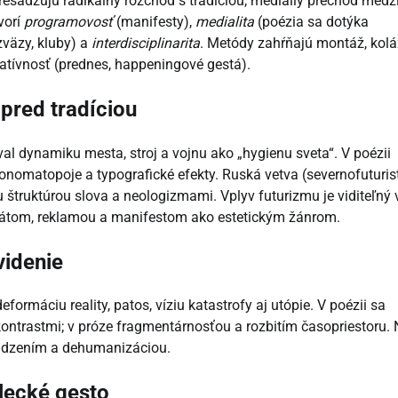
resadzujú radikálny rozchod s tradíciou, mediallý prechod medz
vorí
programovosť
(manifesty),
medialita
(poézia sa dotýka
zväzy, kluby) a
interdisciplinarita
. Metódy zahŕňajú montáž, kolá
atívnosť (prednes, happeningové gestá).
 pred tradíciou
val dynamiku mesta, stroj a vojnu ako „hygienu sveta“. V poézii
 onomatopoje a typografické efekty. Ruská vetva (severnofuturist
štruktúrou slova a neologizmami. Vplyv futurizmu je viditeľný 
plagátom, reklamou a manifestom ako estetickým žánrom.
videnie
formáciu reality, patos, víziu katastrofy aj utópie. V poézii sa
ontrastmi; v próze fragmentárnosťou a rozbitím časopriestoru.
dcudzením a dehumanizáciou.
lecké gesto