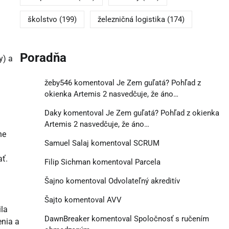
školstvo
(199)
železničná logistika
(174)
Poradňa
y) a
žeby546
komentoval
Je Zem guľatá? Pohľad z
okienka Artemis 2 nasvedčuje, že áno…
Daky
komentoval
Je Zem guľatá? Pohľad z okienka
Artemis 2 nasvedčuje, že áno…
ne
Samuel Salaj
komentoval
SCRUM
ať.
Filip Sichman
komentoval
Parcela
Šajno
komentoval
Odvolateľný akreditív
Šajto
komentoval
AVV
ila
DawnBreaker
komentoval
Spoločnosť s ručením
enia a