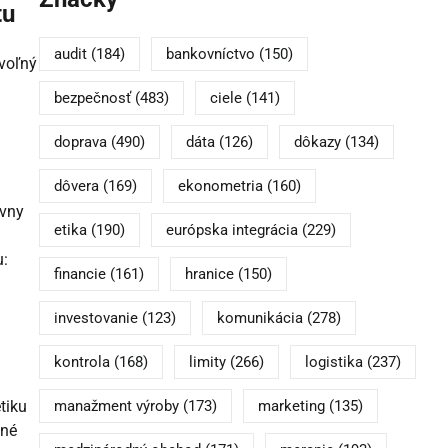
tu
audit
(184)
bankovníctvo
(150)
voľný
bezpečnosť
(483)
ciele
(141)
doprava
(490)
dáta
(126)
dôkazy
(134)
dôvera
(169)
ekonometria
(160)
ívny
etika
(190)
európska integrácia
(229)
u:
financie
(161)
hranice
(150)
investovanie
(123)
komunikácia
(278)
kontrola
(168)
limity
(266)
logistika
(237)
manažment výroby
(173)
marketing
(135)
tiku
jné