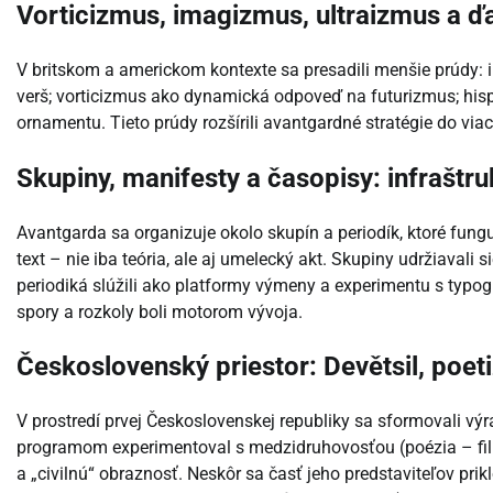
Vorticizmus, imagizmus, ultraizmus a ď
V britskom a americkom kontexte sa presadili menšie prúdy:
verš; vorticizmus ako dynamická odpoveď na futurizmus; hi
ornamentu. Tieto prúdy rozšírili avantgardné stratégie do viace
Skupiny, manifesty a časopisy: infraštr
Avantgarda sa organizuje okolo skupín a periodík, ktoré fungu
text – nie iba teória, ale aj umelecký akt. Skupiny udržiavali s
periodiká slúžili ako platformy výmeny a experimentu s typog
spory a rozkoly boli motorom vývoja.
Československý priestor: Devětsil, poet
V prostredí prvej Československej republiky sa sformovali vý
programom experimentoval s medzidruhovosťou (poézia – film
a „civilnú“ obraznosť. Neskôr sa časť jeho predstaviteľov prik