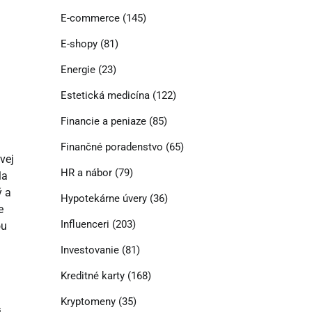
E-commerce
(145)
E-shopy
(81)
Energie
(23)
Estetická medicína
(122)
Financie a peniaze
(85)
Finančné poradenstvo
(65)
vej
HR a nábor
(79)
la
ý a
Hypotekárne úvery
(36)
e
Influenceri
(203)
ou
Investovanie
(81)
Kreditné karty
(168)
Kryptomeny
(35)