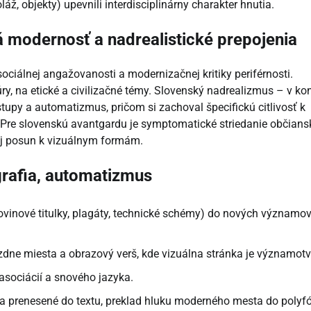
láž, objekty) upevnili interdisciplinárny charakter hnutia.
vá modernosť a nadrealistické prepojenia
iálnej angažovanosti a modernizačnej kritiky periférnosti.
úry, na etické a civilizačné témy. Slovenský nadrealizmus – v ko
upy a automatizmus, pričom si zachoval špecifickú citlivosť k
. Pre slovenskú avantgardu je symptomatické striedanie občians
 aj posun k vizuálnym formám.
grafia, automatizmus
inové titulky, plagáty, technické schémy) do nových významo
zdne miesta a obrazový verš, kde vizuálna stránka je významotv
asociácií a snového jazyka.
a prenesené do textu, preklad hluku moderného mesta do polyf