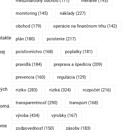
medzinárodný obchod
(171)
meranie
(193)
monitoring
(145)
náklady
(227)
obchod
(179)
operácie na finančnom trhu
(142)
ntakte
plán
(180)
poistenie
(217)
poisťovníctvo
(168)
poplatky
(181)
kej
pravidlá
(184)
preprava a špedícia
(209)
prevencia
(160)
regulácia
(129)
vých
riziko
(283)
riziká
(324)
rozpočet
(216)
transparentnosť
(290)
transport
(168)
orná.
výroba
(434)
výrobky
(167)
ónie
zodpovednosť
(150)
zásoby
(183)