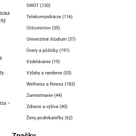
SWOT
(130)
tická
Telekomunikácie
(116)
itý
Účtovníctvo
(35)
Univerzitné štúdium
(37)
Úvery a pôžičky
(191)
é
Vzdelávanie
(19)
ty.
Vzťahy a randenie
(53)
Wellness a fitness
(183)
Zamestnanie
(44)
éza –
Zdravie a výživa
(40)
Ženy podnikateľky
(62)
Značky