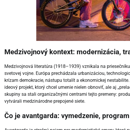
Medzivojnový kontext: modernizácia, tr
Medzivojnová literatúra (1918–1939) vznikala na priesečníku 
svetovej vojne. Európa prechádzala urbanizáciou, technologi
krízam demokracie, nástupu totalít a ekonomickej nestabilite. 
ideový projekt, ktorý chcel umenie nielen obnoviť, ale aj „prel
skupiny sa stali organizačnými centrami tejto premeny: produ
vytvárali medzinárodne prepojené siete.
Čo je avantgarda: vymedzenie, program