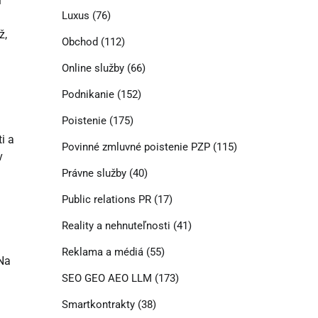
i
Luxus
(76)
ž,
Obchod
(112)
Online služby
(66)
Podnikanie
(152)
Poistenie
(175)
i a
Povinné zmluvné poistenie PZP
(115)
v
Právne služby
(40)
Public relations PR
(17)
Reality a nehnuteľnosti
(41)
Reklama a médiá
(55)
 Na
SEO GEO AEO LLM
(173)
Smartkontrakty
(38)