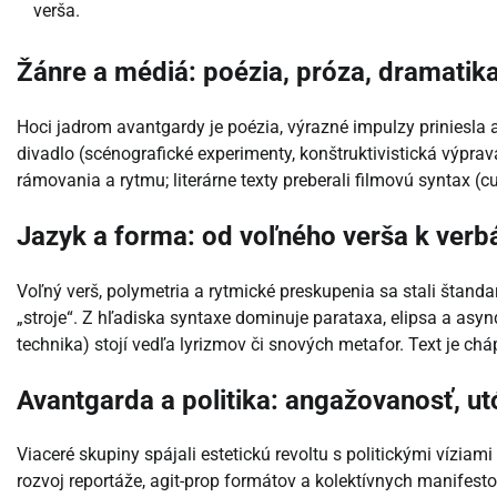
verša.
Žánre a médiá: poézia, próza, dramatika
Hoci jadrom avantgardy je poézia, výrazné impulzy priniesla 
divadlo (scénografické experimenty, konštruktivistická výprava)
rámovania a rytmu; literárne texty preberali filmovú syntax (c
Jazyk a forma: od voľného verša k verbá
Voľný verš, polymetria a rytmické preskupenia sa stali štanda
„stroje“. Z hľadiska syntaxe dominuje parataxa, elipsa a asyn
technika) stojí vedľa lyrizmov či snových metafor. Text je ch
Avantgarda a politika: angažovanosť, utó
Viaceré skupiny spájali estetickú revoltu s politickými vízia
rozvoj reportáže, agit-prop formátov a kolektívnych manifest