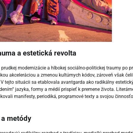
auma a estetická revolta
prudkej modernizácie a hlbokej sociálno-politickej traumy po pr
ckou akceleráciou a zmenou kultúrnych kódov, zároveň však čeli
V tejto situácii sa etablovala avantgarda ako radikálny estetick
adením“ jazyka, formy a médií prispieť k premene života. Literárn
kovali manifesty, periodiká, programové texty a svojou činnosť
 a metódy