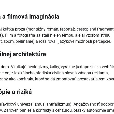
 a filmová imaginácia
aj krátka próza (montážny román, reportáž, cestopisné fragment
. Film a fotografia sa stali nielen témou, ale aj vzorom strihu,
ut, zoom, prelínanie) a rozširovali jazykové možnosti percepcie.
lnej architektúre
rdom. Vznikajú neologizmy, kalky, výrazné juxtapozície a verbál
deton; z lexikálneho hľadiska civilná slovná zásoba (reklama,
ápaný ako konštrukt, ktorý sa dá zmontovať, prestavať a remixov
pie a riziká
mi (ľavicový univerzalizmus, antifašizmus). Angažovanosť podpor
ov. Zároveň priniesla konflikty s cenzúrou, otázky autonómie um