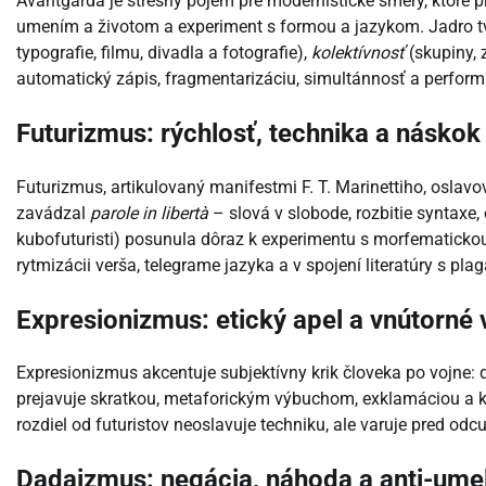
Avantgarda je strešný pojem pre modernistické smery, ktoré p
umením a životom a experiment s formou a jazykom. Jadro t
typografie, filmu, divadla a fotografie),
kolektívnosť
(skupiny, 
automatický zápis, fragmentarizáciu, simultánnosť a perform
Futurizmus: rýchlosť, technika a náskok
Futurizmus, artikulovaný manifestmi F. T. Marinettiho, oslavo
zavádzal
parole in libertà
– slová v slobode, rozbitie syntaxe,
kubofuturisti) posunula dôraz k experimentu s morfematickou 
rytmizácii verša, telegrame jazyka a v spojení literatúry s 
Expresionizmus: etický apel a vnútorné 
Expresionizmus akcentuje subjektívny krik človeka po vojne: de
prejavuje skratkou, metaforickým výbuchom, exklamáciou a k
rozdiel od futuristov neoslavuje techniku, ale varuje pred o
Dadaizmus: negácia, náhoda a anti-ume