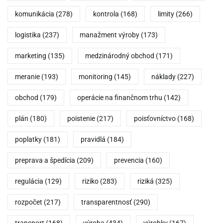
komunikácia
(278)
kontrola
(168)
limity
(266)
logistika
(237)
manažment výroby
(173)
marketing
(135)
medzinárodný obchod
(171)
meranie
(193)
monitoring
(145)
náklady
(227)
obchod
(179)
operácie na finančnom trhu
(142)
plán
(180)
poistenie
(217)
poisťovníctvo
(168)
poplatky
(181)
pravidlá
(184)
preprava a špedícia
(209)
prevencia
(160)
regulácia
(129)
riziko
(283)
riziká
(325)
rozpočet
(217)
transparentnosť
(290)