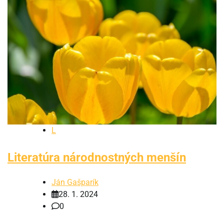
L
Literatúra národnostných menšín
Ján Gašparík
28. 1. 2024
0