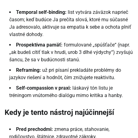
Temporal self-binding:
list vytvára záväzok naprieč
časom; keď budúce Ja prečíta slová, ktoré mu súčasné
Ja adresovalo, aktivuje sa empatia k sebe a ochota plniť
vlastné dohody.
Prospektívna pamäť:
formulované „spúšťače“ (napr.
„ak budeš cítiť tlak v hrudi, urob 3 dlhé výdychy“) zvyšujú
šancu, že sa v budúcnosti stanú.
Reframing:
už pri písaní prekladáte problémy do
jazykov riešení a hodnôt, čím znižujete reaktivitu.
Self-compassion v praxi:
láskavý tón listu je
tréningom vnútorného dialógu mimo kritika a hanby.
Kedy je tento nástroj najúčinnejší
Pred prechodmi:
zmena práce, stahovanie,
rodičovstvo, štátnice, zdravotné zákroky.