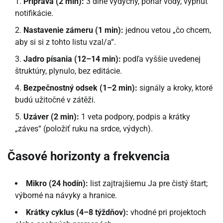
Príprava (2 min):
3 dlhé výdychy, pohár vody, vypnúť
notifikácie.
Nastavenie zámeru (1 min):
jednou vetou „čo chcem,
aby si si z tohto listu vzal/a“.
Jadro písania (12–14 min):
podľa vyššie uvedenej
štruktúry, plynulo, bez editácie.
Bezpečnostný odsek (1–2 min):
signály a kroky, ktoré
budú užitočné v zátěži.
Uzáver (2 min):
1 veta podpory, podpis a krátky
„záves“ (položiť ruku na srdce, výdych).
Časové horizonty a frekvencia
Mikro (24 hodín):
list zajtrajšiemu Ja pre čistý štart;
výborné na návyky a hranice.
Krátky cyklus (4–8 týždňov):
vhodné pri projektoch