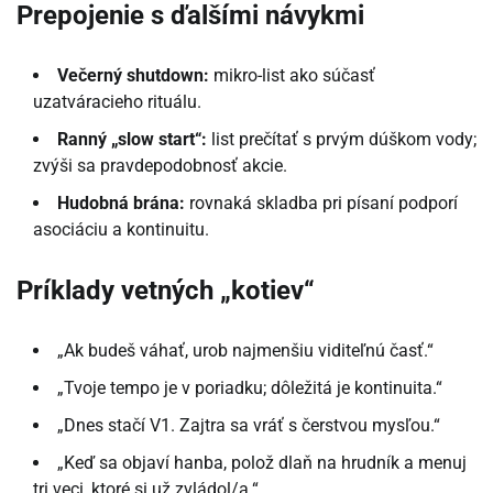
Prepojenie s ďalšími návykmi
Večerný shutdown:
mikro-list ako súčasť
uzatváracieho rituálu.
Ranný „slow start“:
list prečítať s prvým dúškom vody;
zvýši sa pravdepodobnosť akcie.
Hudobná brána:
rovnaká skladba pri písaní podporí
asociáciu a kontinuitu.
Príklady vetných „kotiev“
„Ak budeš váhať, urob najmenšiu viditeľnú časť.“
„Tvoje tempo je v poriadku; dôležitá je kontinuita.“
„Dnes stačí V1. Zajtra sa vráť s čerstvou mysľou.“
„Keď sa objaví hanba, polož dlaň na hrudník a menuj
tri veci, ktoré si už zvládol/a.“