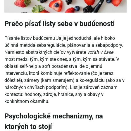
Prečo písať listy sebe v budúcnosti
Písanie listov budúcemu Ja je jednoduchá, ale hlboko
účinná metóda sebaregulácie, plánovania a sebapodpory.
Namiesto abstraktných cieľov vytvárate
vzťah v čase
–
most medzi tým, kým ste dnes, a tým, kým sa stávate. V
oblasti self-help a soft poradenstva ide o jemnú
intervenciu, ktorá kombinuje reflektovanie (čo je teraz
dôležité), zámery (kam smerujem) a ko-reguláciu (ako sa v
náročných chvíľach podporím). List je zároveň záznam
kontextu: hodnoty, zdroje, hranice, sny a obavy v
konkrétnom okamihu.
Psychologické mechanizmy, na
ktorých to stojí