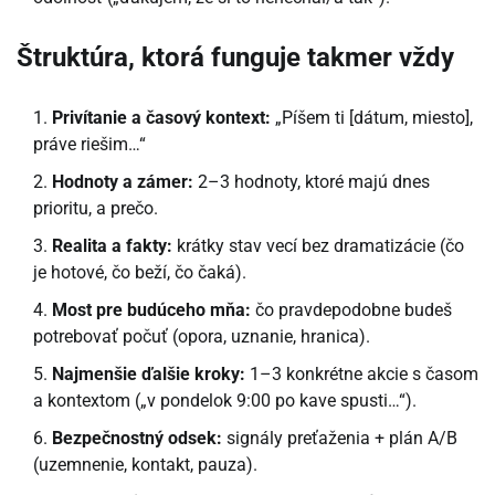
Štruktúra, ktorá funguje takmer vždy
Privítanie a časový kontext:
„Píšem ti [dátum, miesto],
práve riešim…“
Hodnoty a zámer:
2–3 hodnoty, ktoré majú dnes
prioritu, a prečo.
Realita a fakty:
krátky stav vecí bez dramatizácie (čo
je hotové, čo beží, čo čaká).
Most pre budúceho mňa:
čo pravdepodobne budeš
potrebovať počuť (opora, uznanie, hranica).
Najmenšie ďalšie kroky:
1–3 konkrétne akcie s časom
a kontextom („v pondelok 9:00 po kave spusti…“).
Bezpečnostný odsek:
signály preťaženia + plán A/B
(uzemnenie, kontakt, pauza).