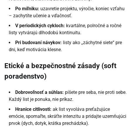
Po míľniku:
uzavretie projektu, výročie, koniec vzťahu
– zachytíte učenie a vďačnosť.
V periodických cykloch:
kvartálne, polročné a ročné
listy vytvárajú dlhodobú kontinuitu.
Pri budovaní návykov:
listy ako „záchytné siete“ pre
dni, keď motivácia klesne.
Etické a bezpečnostné zásady (soft
poradenstvo)
Dobrovoľnosť a súhlas:
píšete pre seba, nie proti sebe.
Každý list je ponuka, nie príkaz.
Hranice citlivosti:
ak list vyvoláva preťažujúce
emócie, spomaľte, skráťte intenzitu a pridajte uzemňujúci
prvok (dych, dotyk, krátka prechádzka).