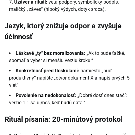
Uzáver a rituál:
veta podpory, symbolický podpis,
maličký „záves“ (hlboký výdych, dotyk srdca).
Jazyk, ktorý znižuje odpor a zvyšuje
účinnosť
Láskavé „ty“ bez moralizovania:
„Ak to bude ťažké,
spomaľ a vyber si menšiu verziu kroku.“
Konkrétnosť pred floskulami:
namiesto „buď
produktívny“ napíšte „otvor dokument X a napíš prvých 5
viet“.
Povolenie na nedokonalosť:
„Dobré dosť dnes stačí;
verzie 1.1 sa ujmeš, keď budú dáta.“
Rituál písania: 20-minútový protokol