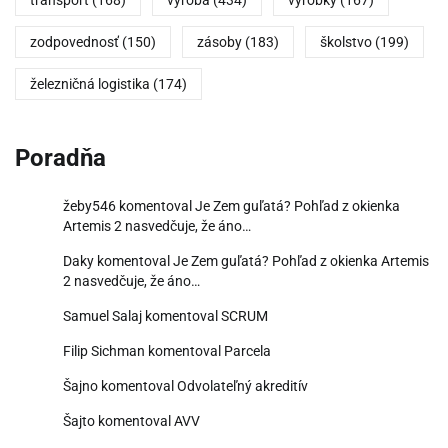
transport
(168)
výroba
(434)
výrobky
(167)
zodpovednosť
(150)
zásoby
(183)
školstvo
(199)
železničná logistika
(174)
Poradňa
žeby546
komentoval
Je Zem guľatá? Pohľad z okienka
Artemis 2 nasvedčuje, že áno…
Daky
komentoval
Je Zem guľatá? Pohľad z okienka Artemis
2 nasvedčuje, že áno…
Samuel Salaj
komentoval
SCRUM
Filip Sichman
komentoval
Parcela
Šajno
komentoval
Odvolateľný akreditív
Šajto
komentoval
AVV