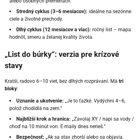
alebo osobných premenách.
Stredný cyklus (3–6 mesiacov):
ideálne na sezónne
ciele a životné prechody.
Dlhý cyklus (12 mesiacov a viac):
ročný list – mapa
hodnôt, smeru a želanej kvality života.
„List do búrky“: verzia pre krízové
stavy
Kratší, radovo 6–10 viet, bez dlhých rozprávaní. Má
tri
bloky
:
Uznanie a ukotvenie:
„Je to ťažké. Vydýchni 4–6,
polož chodidlá na zem.“
Najbližší krok a hranica:
„Zavolaj XY / napi sa vody /
choď na 10 minút von. E-maily dnes nerieš.“
Bezpečnosť:
„Ak sa stav zhorší alebo sa objavia