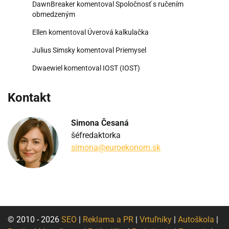
DawnBreaker
komentoval
Spoločnosť s ručením
obmedzeným
Ellen
komentoval
Úverová kalkulačka
Julius Simsky
komentoval
Priemysel
Dwaewiel
komentoval
IOST (IOST)
Kontakt
Simona Česaná
šéfredaktorka
simona@euroekonom.sk
© 2010 - 2026
SEO
|
Reklama a PR
|
Vrtuľníky
|
Autoškola
|