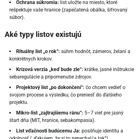
Ochrana súkromia:
list uložte na miesto, ktoré
rešpektuje vaše hranice (zapečatená obálka, šifrovaný
súbor).
Aké typy listov existujú
Rituálny list „o rok“:
súhrn hodnôt, zámerov, želaní a
konkrétnych krokov.
Krízová verzia „keď bude zle“:
krátke, jasné inštrukcie
sebaregulácie a pripomenutie zdrojov.
Projektový list „po dokončení“:
čo chcem vedieť o
svojom procese a výsledku; čo preniesť do ďalšieho
projektu.
Mikro-list „zajtrajšiemu ránu“:
5–7 viet pre jasný
štart dňa (MIT, hranice, sebakompasia).
List vďačnosti budúcemu Ja:
posilňuje identitu a
odolnosť („ďakujem, že si to nenechal/a tak“).