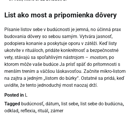
List ako most a pripomienka dôvery
Písanie listov sebe v budúcnosti je jemná, no účinná prax
budovania dôvery so sebou samým. Vytvára jasnosť,
podopiera konanie a poskytuje oporu v zátěži. Keď listy
ukotvíte v rituáloch, pridáte konkrétnosť a bezpečnostné
vety, stávajú sa spoľahlivým nástrojom –
mostom
, po
ktorom môže vaše budúce Ja prísť späť do prítomnosti s
menším trením a väčšou láskavosťou. Začnite mikro-listom
na zajtra a jedným „listom do búrky“. Ostatné sa pridá, keď
uvidíte, že tento jednoduchý most naozaj drží.
Posted in
L
Tagged
budúcnosť
,
dátum
,
list sebe
,
list sebe do budúcna
,
odklad
,
reflexia
,
rituál
,
zámer