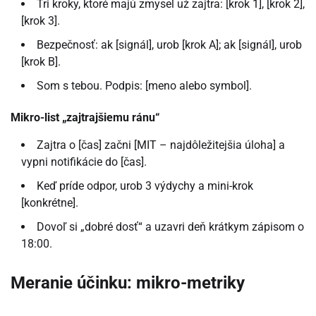
Tri kroky, ktoré majú zmysel už zajtra: [krok 1], [krok 2],
[krok 3].
Bezpečnosť: ak [signál], urob [krok A]; ak [signál], urob
[krok B].
Som s tebou. Podpis: [meno alebo symbol].
Mikro-list „zajtrajšiemu ránu“
Zajtra o [čas] začni [MIT – najdôležitejšia úloha] a
vypni notifikácie do [čas].
Keď príde odpor, urob 3 výdychy a mini-krok
[konkrétne].
Dovoľ si „dobré dosť“ a uzavri deň krátkym zápisom o
18:00.
Meranie účinku: mikro-metriky