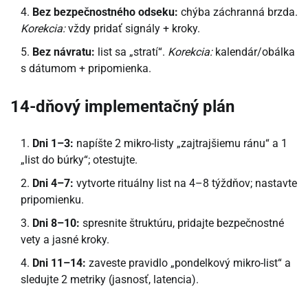
Bez bezpečnostného odseku:
chýba záchranná brzda.
Korekcia:
vždy pridať signály + kroky.
Bez návratu:
list sa „stratí“.
Korekcia:
kalendár/obálka
s dátumom + pripomienka.
14-dňový implementačný plán
Dni 1–3:
napíšte 2 mikro-listy „zajtrajšiemu ránu“ a 1
„list do búrky“; otestujte.
Dni 4–7:
vytvorte rituálny list na 4–8 týždňov; nastavte
pripomienku.
Dni 8–10:
spresnite štruktúru, pridajte bezpečnostné
vety a jasné kroky.
Dni 11–14:
zaveste pravidlo „pondelkový mikro-list“ a
sledujte 2 metriky (jasnosť, latencia).