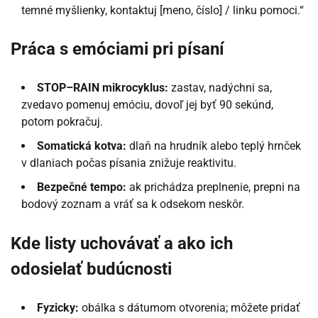
temné myšlienky, kontaktuj [meno, číslo] / linku pomoci.“
Práca s emóciami pri písaní
STOP–RAIN mikrocyklus:
zastav, nadýchni sa,
zvedavo pomenuj emóciu, dovoľ jej byť 90 sekúnd,
potom pokračuj.
Somatická kotva:
dlaň na hrudník alebo teplý hrnček
v dlaniach počas písania znižuje reaktivitu.
Bezpečné tempo:
ak prichádza preplnenie, prepni na
bodový zoznam a vráť sa k odsekom neskôr.
Kde listy uchovávať a ako ich
odosielať budúcnosti
Fyzicky:
obálka s dátumom otvorenia; môžete pridať