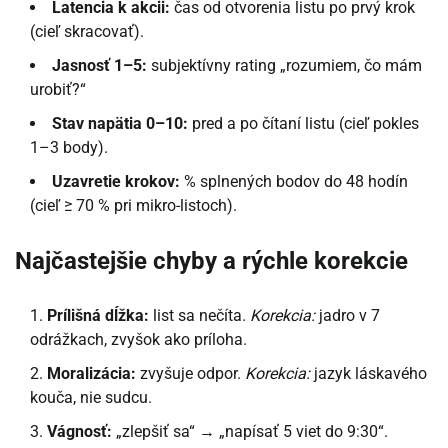
Latencia k akcii:
čas od otvorenia listu po prvý krok
(cieľ skracovať).
Jasnosť 1–5:
subjektívny rating „rozumiem, čo mám
urobiť?“
Stav napätia 0–10:
pred a po čítaní listu (cieľ pokles
1–3 body).
Uzavretie krokov:
% splnených bodov do 48 hodín
(cieľ ≥ 70 % pri mikro-listoch).
Najčastejšie chyby a rýchle korekcie
Prílišná dĺžka:
list sa nečíta.
Korekcia:
jadro v 7
odrážkach, zvyšok ako príloha.
Moralizácia:
zvyšuje odpor.
Korekcia:
jazyk láskavého
kouča, nie sudcu.
Vágnosť:
„zlepšiť sa“ → „napísať 5 viet do 9:30“.