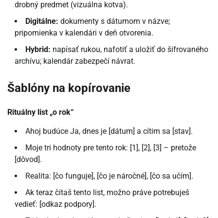
drobný predmet (vizuálna kotva).
Digitálne:
dokumenty s dátumom v názve;
pripomienka v kalendári v deň otvorenia.
Hybrid:
napísať rukou, nafotiť a uložiť do šifrovaného
archívu; kalendár zabezpečí návrat.
Šablóny na kopírovanie
Rituálny list „o rok“
Ahoj budúce Ja, dnes je [dátum] a cítim sa [stav].
Moje tri hodnoty pre tento rok: [1], [2], [3] – pretože
[dôvod].
Realita: [čo funguje], [čo je náročné], [čo sa učím].
Ak teraz čítaš tento list, možno práve potrebuješ
vedieť: [odkaz podpory].