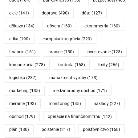
ciele
(141)
doprava
(490)
dáta
(127)
dôkazy
(134)
dôvera
(169)
ekonometria
(160)
etika
(190)
európska integrácia
(229)
financie
(161)
hranice
(150)
investovanie
(123)
komunikácia
(278)
kontrola
(168)
limity
(266)
logistika
(237)
manažment výroby
(173)
marketing
(135)
medzinárodný obchod
(171)
meranie
(193)
monitoring
(145)
náklady
(227)
obchod
(179)
operácie na finančnom trhu
(142)
plán
(180)
poistenie
(217)
poisťovníctvo
(168)