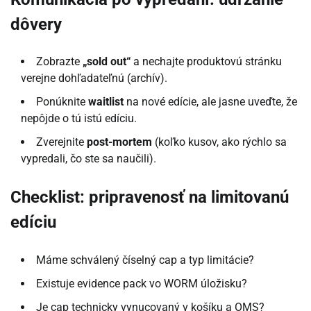
dôvery
Zobrazte
„sold out“
a nechajte produktovú stránku
verejne dohľadateľnú (archív).
Ponúknite
waitlist
na nové edície, ale jasne uveďte, že
nepôjde o tú istú edíciu.
Zverejnite
post-mortem
(koľko kusov, ako rýchlo sa
vypredali, čo ste sa naučili).
Checklist: pripravenosť na limitovanú
edíciu
Máme schválený číselný cap a typ limitácie?
Existuje evidence pack vo WORM úložisku?
Je cap technicky vynucovaný v košíku a OMS?