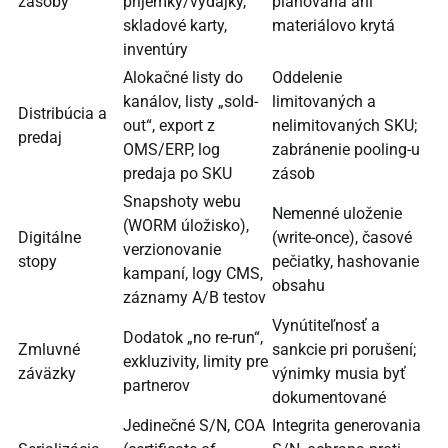
zásoby
príjemky/výdajky,
plánovaná ani
skladové karty,
materiálovo krytá
inventúry
Alokačné listy do
Oddelenie
kanálov, listy „sold-
limitovaných a
Distribúcia a
out“, export z
nelimitovaných SKU;
predaj
OMS/ERP, log
zabránenie pooling-u
predaja po SKU
zásob
Snapshoty webu
Nemenné uloženie
(WORM úložisko),
Digitálne
(write-once), časové
verzionovanie
stopy
pečiatky, hashovanie
kampaní, logy CMS,
obsahu
záznamy A/B testov
Vynútiteľnosť a
Dodatok „no re-run“,
Zmluvné
sankcie pri porušení;
exkluzivity, limity pre
záväzky
výnimky musia byť
partnerov
dokumentované
Jedinečné S/N, COA
Integrita generovania