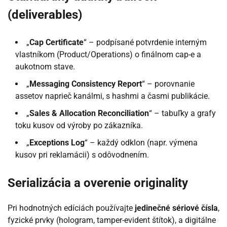
(deliverables)
„
Cap Certificate
“ – podpísané potvrdenie interným
vlastníkom (Product/Operations) o finálnom cap-e a
aukotnom stave.
„
Messaging Consistency Report
“ – porovnanie
assetov naprieč kanálmi, s hashmi a časmi publikácie.
„
Sales & Allocation Reconciliation
“ – tabuľky a grafy
toku kusov od výroby po zákazníka.
„
Exceptions Log
“ – každý odklon (napr. výmena
kusov pri reklamácii) s odôvodnením.
Serializácia a overenie originality
Pri hodnotných edíciách používajte
jedinečné sériové čísla
,
fyzické prvky (hologram, tamper-evident štítok), a digitálne