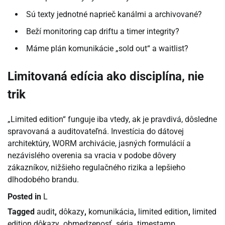
Sú texty jednotné naprieč kanálmi a archivované?
Beží monitoring cap driftu a timer integrity?
Máme plán komunikácie „sold out“ a waitlist?
Limitovaná edícia ako disciplína, nie
trik
„Limited edition“ funguje iba vtedy, ak je pravdivá, dôsledne
spravovaná a auditovateľná. Investícia do dátovej
architektúry, WORM archivácie, jasných formulácií a
nezávislého overenia sa vracia v podobe dôvery
zákazníkov, nižšieho regulačného rizika a lepšieho
dlhodobého brandu.
Posted in
L
Tagged
audit
,
dôkazy
,
komunikácia
,
limited edition
,
limited
edition dôkazy
,
obmedzenosť
,
séria
,
timestamp