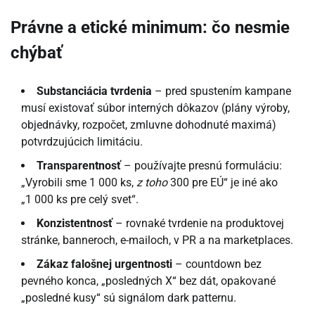
Právne a etické minimum: čo nesmie
chýbať
Substanciácia tvrdenia
– pred spustením kampane
musí existovať súbor interných dôkazov (plány výroby,
objednávky, rozpočet, zmluvne dohodnuté maximá)
potvrdzujúcich limitáciu.
Transparentnosť
– používajte presnú formuláciu:
„Vyrobili sme 1 000 ks,
z toho
300 pre EÚ“ je iné ako
„1 000 ks pre celý svet“.
Konzistentnosť
– rovnaké tvrdenie na produktovej
stránke, banneroch, e-mailoch, v PR a na marketplaces.
Zákaz falošnej urgentnosti
– countdown bez
pevného konca, „posledných X“ bez dát, opakované
„posledné kusy“ sú signálom dark patternu.