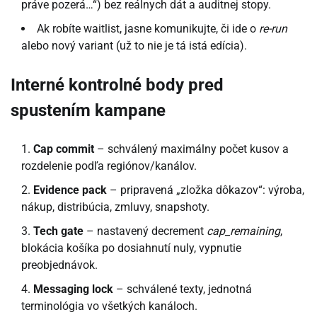
práve pozerá…“) bez reálnych dát a auditnej stopy.
Ak robíte waitlist, jasne komunikujte, či ide o
re-run
alebo nový variant (už to nie je tá istá edícia).
Interné kontrolné body pred
spustením kampane
Cap commit
– schválený maximálny počet kusov a
rozdelenie podľa regiónov/kanálov.
Evidence pack
– pripravená „zložka dôkazov“: výroba,
nákup, distribúcia, zmluvy, snapshoty.
Tech gate
– nastavený decrement
cap_remaining
,
blokácia košíka po dosiahnutí nuly, vypnutie
preobjednávok.
Messaging lock
– schválené texty, jednotná
terminológia vo všetkých kanáloch.