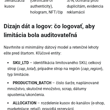
Serializácia
(certificate of
S/N, ochrana proti
kusov
authenticity),
duplicitám, evidencia
hologram, NFT/čip
reklamácií
Dizajn dát a logov: čo logovať, aby
limitácia bola auditovateľná
Navrhnite si minimálny dátový model a retenčné lehoty
ešte pred štartom. Kľúčové entity:
SKU_LTD
– identifikácia limitovaného SKU, celkový
strop (
cap_total
), prípadne strop na región (
cap_region
),
typ limitácie.
PRODUCTION_BATCH
– číslo šarže, naplánované
množstvo, skutočné množstvo, scrap, dátumy
spustenia/ukončenia.
ALLOCATION
– rozdelenie kusov do kanálov (e-shop,
marketplace, retail), pravidlá rezervácií.