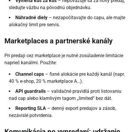
Výmena kus za kus
– nepovažuje sa za nový predaj;
sledujte väzbu na pôvodnú objednávku.
Náhradné diely
– nezapočítavajte do capu, ale majte
alokačný limit pre servis.
Marketplaces a partnerské kanály
Pri predaji cez marketplace je nutné zosúladenie limitácie
naprieč kanálmi. Použite:
Channel caps
– fixné alokácie pre každý kanál (napr.
40 % e-shop, 20 % marketplace A…).
API guardrails
– validačné pravidlá proti listovaniu
nad cap alebo klamlivým tagom „limited“ bez dát.
Reporting SLA
– denný export predajov a zásob,
nezávislé potvrdenia.
Komunikácia po vypredaní: udržanie