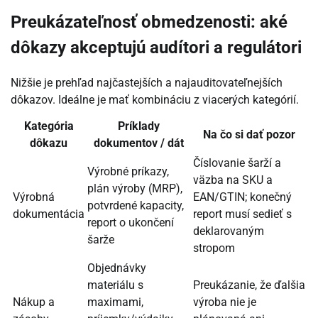
Preukázateľnosť obmedzenosti: aké
dôkazy akceptujú audítori a regulátori
Nižšie je prehľad najčastejších a najauditovateľnejších
dôkazov. Ideálne je mať kombináciu z viacerých kategórií.
Kategória
Príklady
Na čo si dať pozor
dôkazu
dokumentov / dát
Číslovanie šarží a
Výrobné príkazy,
väzba na SKU a
plán výroby (MRP),
Výrobná
EAN/GTIN; konečný
potvrdené kapacity,
dokumentácia
report musí sedieť s
report o ukončení
deklarovaným
šarže
stropom
Objednávky
materiálu s
Preukázanie, že ďalšia
Nákup a
maximami,
výroba nie je