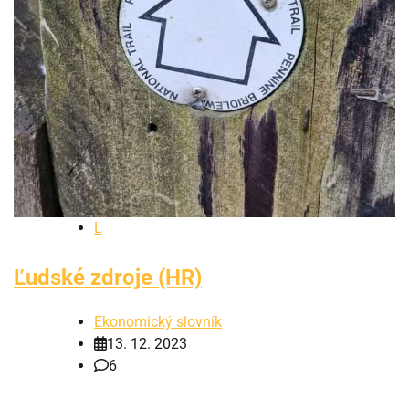
L
Ľudské zdroje (HR)
Ekonomický slovník
13. 12. 2023
6