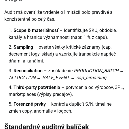
Audit má overiť, že tvrdenie o limitácii bolo pravdivé a
konzistentné po celý čas.
Scope & materiálnosť
– identifikujte SKU, obdobie,
kanály a hranicu významnosti (napr. 1 % z capu).
Sampling
– overte všetky kritické záznamy (cap,
decrement logy, sklad) a vzorkujte transakcie naprieč
dňami a kanálmi.
Reconciliation
– zosúladenie
PRODUCTION_BATCH
→
ALLOCATION
→
SALE_EVENT
→
cap_remaining
.
Third-party potvrdenia
– potvrdenia od výrobcov, 3PL,
marketplaces (výpisy predajov).
Forenzné prvky
– kontrola duplicít S/N, timeline
zmien copy, anomálie v logoch.
Štandardný auditný balíček