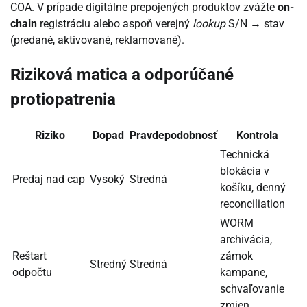
COA. V prípade digitálne prepojených produktov zvážte
on-
chain
registráciu alebo aspoň verejný
lookup
S/N → stav
(predané, aktivované, reklamované).
Riziková matica a odporúčané
protiopatrenia
Riziko
Dopad
Pravdepodobnosť
Kontrola
Technická
blokácia v
Predaj nad cap
Vysoký
Stredná
košíku, denný
reconciliation
WORM
archivácia,
Reštart
zámok
Stredný
Stredná
odpočtu
kampane,
schvaľovanie
zmien