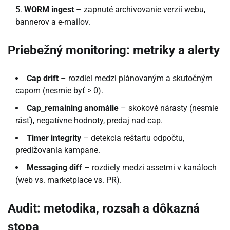
WORM ingest
– zapnuté archivovanie verzií webu,
bannerov a e-mailov.
Priebežný monitoring: metriky a alerty
Cap drift
– rozdiel medzi plánovaným a skutočným
capom (nesmie byť > 0).
Cap_remaining anomálie
– skokové nárasty (nesmie
rásť), negatívne hodnoty, predaj nad cap.
Timer integrity
– detekcia reštartu odpočtu,
predlžovania kampane.
Messaging diff
– rozdiely medzi assetmi v kanáloch
(web vs. marketplace vs. PR).
Audit: metodika, rozsah a dôkazná
stopa