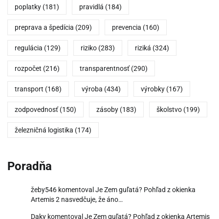
poplatky
(181)
pravidlá
(184)
preprava a špedícia
(209)
prevencia
(160)
regulácia
(129)
riziko
(283)
riziká
(324)
rozpočet
(216)
transparentnosť
(290)
transport
(168)
výroba
(434)
výrobky
(167)
zodpovednosť
(150)
zásoby
(183)
školstvo
(199)
železničná logistika
(174)
Poradňa
žeby546
komentoval
Je Zem guľatá? Pohľad z okienka
Artemis 2 nasvedčuje, že áno…
Daky
komentoval
Je Zem guľatá? Pohľad z okienka Artemis