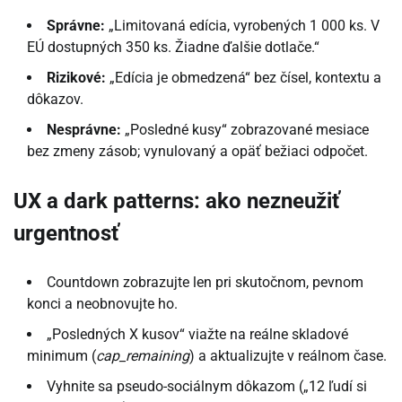
Správne:
„Limitovaná edícia, vyrobených 1 000 ks. V
EÚ dostupných 350 ks. Žiadne ďalšie dotlače.“
Rizikové:
„Edícia je obmedzená“ bez čísel, kontextu a
dôkazov.
Nesprávne:
„Posledné kusy“ zobrazované mesiace
bez zmeny zásob; vynulovaný a opäť bežiaci odpočet.
UX a dark patterns: ako nezneužiť
urgentnosť
Countdown zobrazujte len pri skutočnom, pevnom
konci a neobnovujte ho.
„Posledných X kusov“ viažte na reálne skladové
minimum (
cap_remaining
) a aktualizujte v reálnom čase.
Vyhnite sa pseudo-sociálnym dôkazom („12 ľudí si