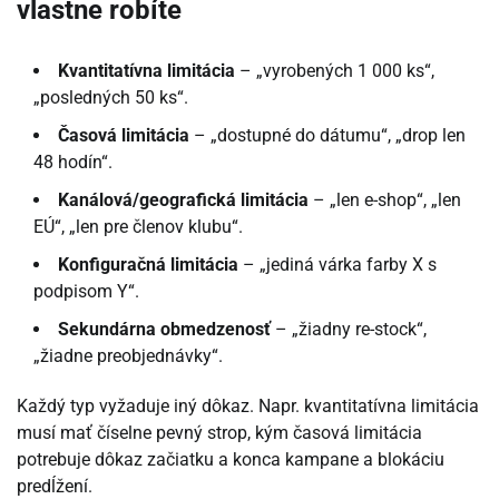
vlastne robíte
Kvantitatívna limitácia
– „vyrobených 1 000 ks“,
„posledných 50 ks“.
Časová limitácia
– „dostupné do dátumu“, „drop len
48 hodín“.
Kanálová/geografická limitácia
– „len e-shop“, „len
EÚ“, „len pre členov klubu“.
Konfiguračná limitácia
– „jediná várka farby X s
podpisom Y“.
Sekundárna obmedzenosť
– „žiadny re-stock“,
„žiadne preobjednávky“.
Každý typ vyžaduje iný dôkaz. Napr. kvantitatívna limitácia
musí mať číselne pevný strop, kým časová limitácia
potrebuje dôkaz začiatku a konca kampane a blokáciu
predĺžení.