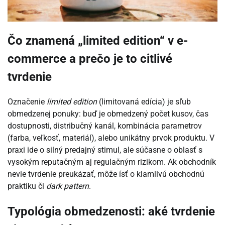
Čo znamená „limited edition“ v e-
commerce a prečo je to citlivé
tvrdenie
Označenie
limited edition
(limitovaná edícia) je sľub
obmedzenej ponuky: buď je obmedzený počet kusov, čas
dostupnosti, distribučný kanál, kombinácia parametrov
(farba, veľkosť, materiál), alebo unikátny prvok produktu. V
praxi ide o silný predajný stimul, ale súčasne o oblasť s
vysokým reputačným aj regulačným rizikom. Ak obchodník
nevie tvrdenie preukázať, môže ísť o klamlivú obchodnú
praktiku či
dark pattern
.
Typológia obmedzenosti: aké tvrdenie