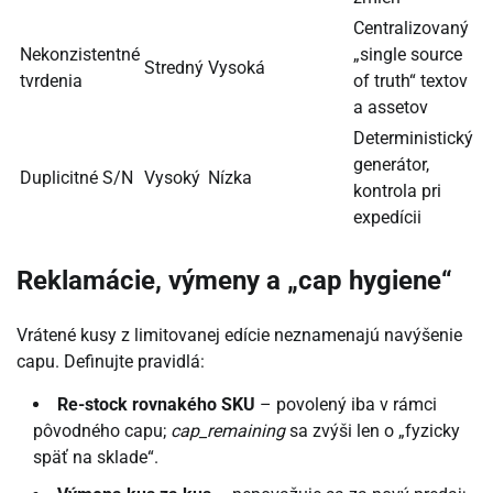
Centralizovaný
Nekonzistentné
„single source
Stredný
Vysoká
tvrdenia
of truth“ textov
a assetov
Deterministický
generátor,
Duplicitné S/N
Vysoký
Nízka
kontrola pri
expedícii
Reklamácie, výmeny a „cap hygiene“
Vrátené kusy z limitovanej edície neznamenajú navýšenie
capu. Definujte pravidlá:
Re-stock rovnakého SKU
– povolený iba v rámci
pôvodného capu;
cap_remaining
sa zvýši len o „fyzicky
späť na sklade“.