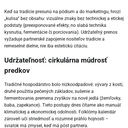
Keď sa tradície presunú na pódium a do marketingu, hrozí
„kulisa“ bez obsahu: vizuálne znaky bez technickej a etickej
podstaty (preexponované efekty, no slabá technika
kysnutia, fermentácie či porciovania). Udržateľný prenos
vyžaduje partnerské zapojenie nositeľov tradície a
remeselné dielne, nie iba estetickú citáciu.
Udržateľnosť: cirkulárna múdrosť
predkov
Tradičné hospodárstvo bolo nízkoodpadové: vývary z kostí,
druhé použitia pečených základov, sušenie a
fermentovanie, premena zvyškov na nové jedlá (žemľovky,
baba, zapekance). Tieto postupy dnes čítame ako manuál
klimatickej a ekonomickej odolnosti. Folklórny kalendár
zároveň učí striedmosť a rozumné práhlo hojnosti –
sviatok má zmysel, keď má pôst partnera.