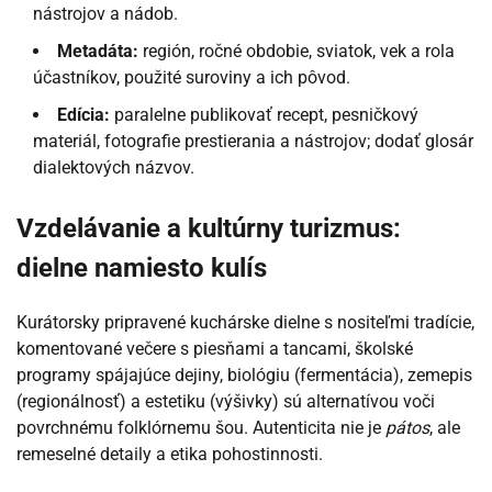
nástrojov a nádob.
Metadáta:
región, ročné obdobie, sviatok, vek a rola
účastníkov, použité suroviny a ich pôvod.
Edícia:
paralelne publikovať recept, pesničkový
materiál, fotografie prestierania a nástrojov; dodať glosár
dialektových názvov.
Vzdelávanie a kultúrny turizmus:
dielne namiesto kulís
Kurátorsky pripravené kuchárske dielne s nositeľmi tradície,
komentované večere s piesňami a tancami, školské
programy spájajúce dejiny, biológiu (fermentácia), zemepis
(regionálnosť) a estetiku (výšivky) sú alternatívou voči
povrchnému folklórnemu šou. Autenticita nie je
pátos
, ale
remeselné detaily a etika pohostinnosti.