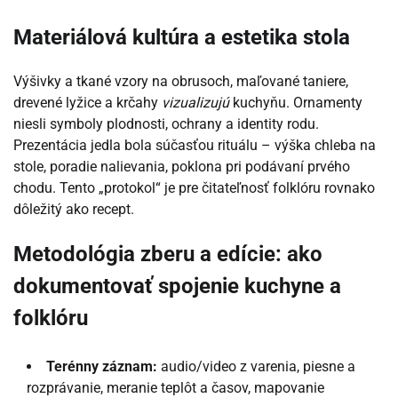
Materiálová kultúra a estetika stola
Výšivky a tkané vzory na obrusoch, maľované taniere,
drevené lyžice a krčahy
vizualizujú
kuchyňu. Ornamenty
niesli symboly plodnosti, ochrany a identity rodu.
Prezentácia jedla bola súčasťou rituálu – výška chleba na
stole, poradie nalievania, poklona pri podávaní prvého
chodu. Tento „protokol“ je pre čitateľnosť folklóru rovnako
dôležitý ako recept.
Metodológia zberu a edície: ako
dokumentovať spojenie kuchyne a
folklóru
Terénny záznam:
audio/video z varenia, piesne a
rozprávanie, meranie teplôt a časov, mapovanie