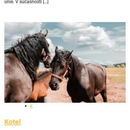
únie. V súčasnosti […]
K
Kotel