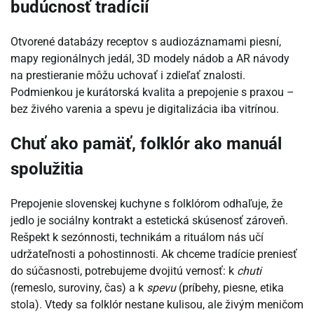
budúcnosť tradícií
Otvorené databázy receptov s audiozáznamami piesní,
mapy regionálnych jedál, 3D modely nádob a AR návody
na prestieranie môžu uchovať i zdieľať znalosti.
Podmienkou je kurátorská kvalita a prepojenie s praxou –
bez živého varenia a spevu je digitalizácia iba vitrínou.
Chuť ako pamäť, folklór ako manuál
spolužitia
Prepojenie slovenskej kuchyne s folklórom odhaľuje, že
jedlo je sociálny kontrakt a estetická skúsenosť zároveň.
Rešpekt k sezónnosti, technikám a rituálom nás učí
udržateľnosti a pohostinnosti. Ak chceme tradície preniesť
do súčasnosti, potrebujeme dvojitú vernosť: k
chuti
(remeslo, suroviny, čas) a k
spevu
(príbehy, piesne, etika
stola). Vtedy sa folklór nestane kulisou, ale živým meničom