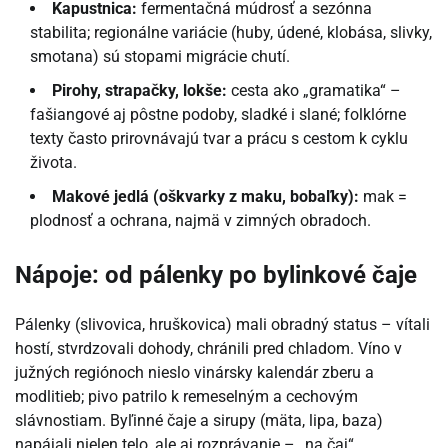
Kapustnica:
fermentačná múdrosť a sezónna
stabilita; regionálne variácie (huby, údené, klobása, slivky,
smotana) sú stopami migrácie chutí.
Pirohy, strapačky, lokše:
cesta ako „gramatika“ –
fašiangové aj pôstne podoby, sladké i slané; folklórne
texty často prirovnávajú tvar a prácu s cestom k cyklu
života.
Makové jedlá (oškvarky z maku, bobaľky):
mak =
plodnosť a ochrana, najmä v zimných obradoch.
Nápoje: od pálenky po bylinkové čaje
Pálenky (slivovica, hruškovica) mali obradný status – vítali
hostí, stvrdzovali dohody, chránili pred chladom. Víno v
južných regiónoch nieslo vinársky kalendár zberu a
modlitieb; pivo patrilo k remeselným a cechovým
slávnostiam. Byľinné čaje a sirupy (mäta, lipa, baza)
napájali nielen telo, ale aj rozprávanie – „na čaj“