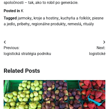
spoločnosti – tak, ako to robil po generácie.
Posted in
K
Tagged
jarmoky
,
kroje a hostiny
,
kuchyňa a folklór
,
piesne
a jedlo
,
príbehy
,
regionálne produkty
,
remeslá
,
rituály
Navigácia
Previous:
Next:
v
logistická stratégia podniku
logistické
článku
Related Posts