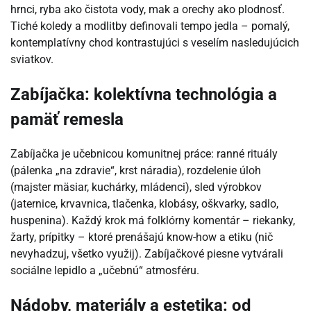
hrnci, ryba ako čistota vody, mak a orechy ako plodnosť.
Tiché koledy a modlitby definovali tempo jedla – pomalý,
kontemplatívny chod kontrastujúci s veselím nasledujúcich
sviatkov.
Zabíjačka: kolektívna technológia a
pamäť remesla
Zabíjačka je učebnicou komunitnej práce: ranné rituály
(pálenka „na zdravie“, krst náradia), rozdelenie úloh
(majster mäsiar, kuchárky, mládenci), sled výrobkov
(jaternice, krvavnica, tlačenka, klobásy, oškvarky, sadlo,
huspenina). Každý krok má folklórny komentár – riekanky,
žarty, prípitky – ktoré prenášajú know-how a etiku (nič
nevyhadzuj, všetko využij). Zabíjačkové piesne vytvárali
sociálne lepidlo a „učebnú“ atmosféru.
Nádoby, materiály a estetika: od