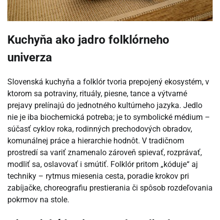
Kuchyňa ako jadro folklórneho
univerza
Slovenská kuchyňa a folklór tvoria prepojený ekosystém, v
ktorom sa potraviny, rituály, piesne, tance a výtvarné
prejavy prelínajú do jednotného kultúrneho jazyka. Jedlo
nie je iba biochemická potreba; je to symbolické médium –
súčasť cyklov roka, rodinných prechodových obradov,
komunálnej práce a hierarchie hodnôt. V tradičnom
prostredí sa variť znamenalo zároveň spievať, rozprávať,
modliť sa, oslavovať i smútiť. Folklór pritom „kóduje“ aj
techniky – rytmus miesenia cesta, poradie krokov pri
zabíjačke, choreografiu prestierania či spôsob rozdeľovania
pokrmov na stole.