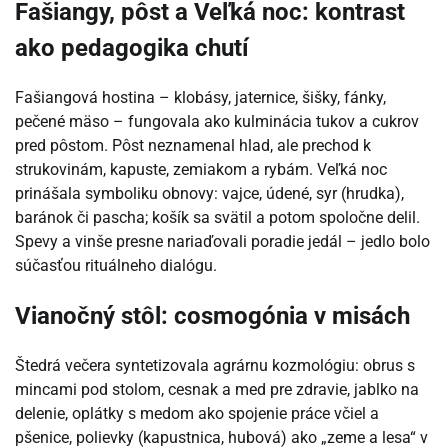
Fašiangy, pôst a Veľká noc: kontrast
ako pedagogika chutí
Fašiangová hostina – klobásy, jaternice, šišky, fánky,
pečené mäso – fungovala ako kulminácia tukov a cukrov
pred pôstom. Pôst neznamenal hlad, ale prechod k
strukovinám, kapuste, zemiakom a rybám. Veľká noc
prinášala symboliku obnovy: vajce, údené, syr (hrudka),
baránok či pascha; košík sa svätil a potom spoločne delil.
Spevy a vinše presne nariaďovali poradie jedál – jedlo bolo
súčasťou rituálneho dialógu.
Vianočný stôl: cosmogónia v misách
Štedrá večera syntetizovala agrárnu kozmológiu: obrus s
mincami pod stolom, cesnak a med pre zdravie, jablko na
delenie, oplátky s medom ako spojenie práce včiel a
pšenice, polievky (kapustnica, hubová) ako „zeme a lesa“ v