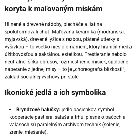
koryta k maľovaným miskám
Hlinené a drevené nádoby, plecháče a liatina
spoluformovali chuť. Maľovaná keramika (modranská,
myjavská), drevené lyžice s rezbou, plátené utierky s
výšivkou – to všetko nieslo ornament, ktorý hraničil medzi
úžitkovosťou a sakrálnou estetikou. Prestieranie nebolo
neutrálne: šírka obrusov, rozmiestnenie misiek, spoločné
naberanie z jednej misy – to je „choreografia blízkosti“,
základ sociálnej výchovy pri stole.
Ikonické jedlá a ich symbolika
Bryndzové halušky:
jedlo pasienkov, symbol
kooperácie pastiera, salaša a trhu; piesne o bačoch a
valasoch sú paralelným archívom techník (solenie,
zrenie, miešanie).