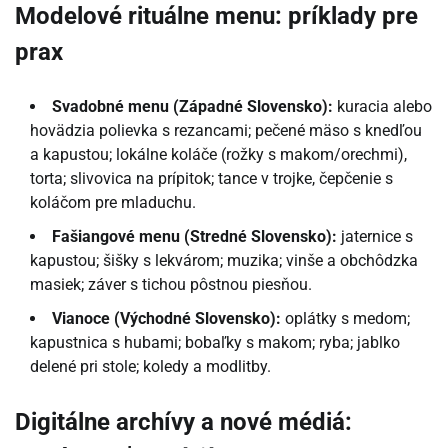
Modelové rituálne menu: príklady pre
prax
Svadobné menu (Západné Slovensko):
kuracia alebo
hovädzia polievka s rezancami; pečené mäso s knedľou
a kapustou; lokálne koláče (rožky s makom/orechmi),
torta; slivovica na prípitok; tance v trojke, čepčenie s
koláčom pre mladuchu.
Fašiangové menu (Stredné Slovensko):
jaternice s
kapustou; šišky s lekvárom; muzika; vinše a obchôdzka
masiek; záver s tichou pôstnou piesňou.
Vianoce (Východné Slovensko):
oplátky s medom;
kapustnica s hubami; bobaľky s makom; ryba; jablko
delené pri stole; koledy a modlitby.
Digitálne archívy a nové médiá: