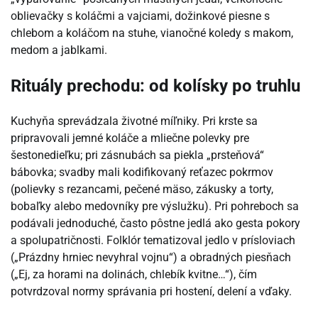
oblievačky s koláčmi a vajciami, dožinkové piesne s
chlebom a koláčom na stuhe, vianočné koledy s makom,
medom a jablkami.
Rituály prechodu: od kolísky po truhlu
Kuchyňa sprevádzala životné míľniky. Pri krste sa
pripravovali jemné koláče a mliečne polevky pre
šestonedieľku; pri zásnubách sa piekla „prsteňová“
bábovka; svadby mali kodifikovaný reťazec pokrmov
(polievky s rezancami, pečené mäso, zákusky a torty,
bobaľky alebo medovníky pre výslužku). Pri pohreboch sa
podávali jednoduché, často pôstne jedlá ako gesta pokory
a spolupatričnosti. Folklór tematizoval jedlo v prísloviach
(„Prázdny hrniec nevyhral vojnu“) a obradných piesňach
(„Ej, za horami na dolinách, chlebík kvitne…“), čím
potvrdzoval normy správania pri hostení, delení a vďaky.