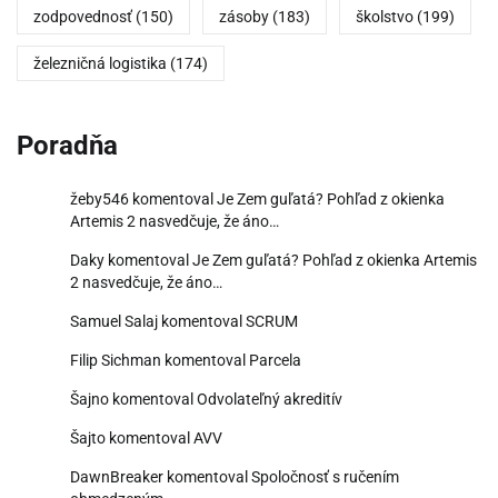
zodpovednosť
(150)
zásoby
(183)
školstvo
(199)
železničná logistika
(174)
Poradňa
žeby546
komentoval
Je Zem guľatá? Pohľad z okienka
Artemis 2 nasvedčuje, že áno…
Daky
komentoval
Je Zem guľatá? Pohľad z okienka Artemis
2 nasvedčuje, že áno…
Samuel Salaj
komentoval
SCRUM
Filip Sichman
komentoval
Parcela
Šajno
komentoval
Odvolateľný akreditív
Šajto
komentoval
AVV
DawnBreaker
komentoval
Spoločnosť s ručením