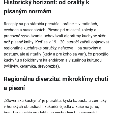
Historický horizont: od orality k
písaným normám
Recepty sa po stáročia prenášali orálne – v rodinách,
cechoch a susedstvách. Piesne pri miesení, koledy a
pracovné vyvolávania uchovávali algoritmy kuchyne skôr
než písané knihy. Keď sa v 19.–20. storočí začali objavovať
regionálne kuchárske príručky, nefixovali iba suroviny a
postupy, ale aj rituály (kedy a pre koho sa varí), čo prepojilo
kuchyňu s folklórnym kalendárom a vizuálnou kultúrou
(výšivky, keramika, drevorezba).
Regionálna diverzita: mikroklímy chutí
a piesní
„Slovenská kuchyňa“ je pluralita: kyslá kapusta a zemiaky
v horských oblastiach; kukuričné jedlá a kaše na juhu;
bryndza a ovčie produkty na východných a severných