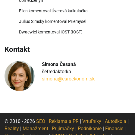
obmedzeným
Ellen
komentoval
Úverová kalkulačka
Julius Simsky
komentoval
Priemysel
Dwaewiel
komentoval
IOST (IOST)
Kontakt
Simona Česaná
šéfredaktorka
simona@euroekonom.sk
© 2010 - 2026
SEO
|
Reklama a PR
|
Vrtuľníky
|
Autoškola
|
Reality
|
Manažment
|
Prijímáčky
|
Podnikanie
|
Financie
|