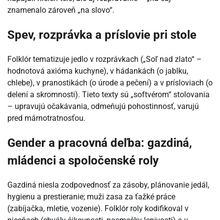
znamenalo zároveň „na slovo“.
Spev, rozprávka a príslovie pri stole
Folklór tematizuje jedlo v rozprávkach („Soľ nad zlato“ –
hodnotová axióma kuchyne), v hádankách (o jablku,
chlebe), v pranostikách (o úrode a pečení) a v prísloviach (o
delení a skromnosti). Tieto texty sú „softvérom“ stolovania
– upravujú očakávania, odmeňujú pohostinnosť, varujú
pred márnotratnosťou.
Gender a pracovná deľba: gazdiná,
mládenci a spoločenské roly
Gazdiná niesla zodpovednosť za zásoby, plánovanie jedál,
hygienu a prestieranie; muži zasa za ťažké práce
(zabíjačka, mletie, vozenie). Folklór roly kodifikoval v