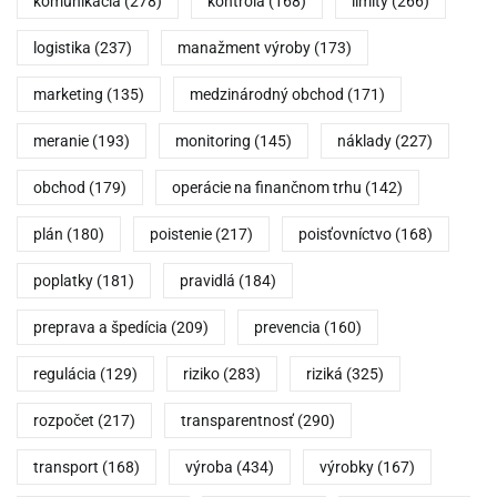
komunikácia
(278)
kontrola
(168)
limity
(266)
logistika
(237)
manažment výroby
(173)
marketing
(135)
medzinárodný obchod
(171)
meranie
(193)
monitoring
(145)
náklady
(227)
obchod
(179)
operácie na finančnom trhu
(142)
plán
(180)
poistenie
(217)
poisťovníctvo
(168)
poplatky
(181)
pravidlá
(184)
preprava a špedícia
(209)
prevencia
(160)
regulácia
(129)
riziko
(283)
riziká
(325)
rozpočet
(217)
transparentnosť
(290)
transport
(168)
výroba
(434)
výrobky
(167)