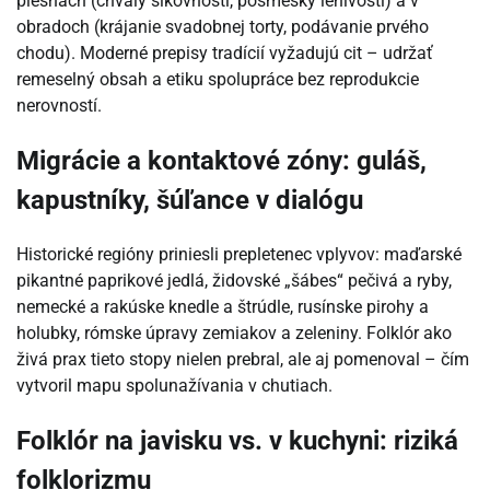
piesňach (chvály šikovnosti, posmešky lenivosti) a v
obradoch (krájanie svadobnej torty, podávanie prvého
chodu). Moderné prepisy tradícií vyžadujú cit – udržať
remeselný obsah a etiku spolupráce bez reprodukcie
nerovností.
Migrácie a kontaktové zóny: guláš,
kapustníky, šúľance v dialógu
Historické regióny priniesli prepletenec vplyvov: maďarské
pikantné paprikové jedlá, židovské „šábes“ pečivá a ryby,
nemecké a rakúske knedle a štrúdle, rusínske pirohy a
holubky, rómske úpravy zemiakov a zeleniny. Folklór ako
živá prax tieto stopy nielen prebral, ale aj pomenoval – čím
vytvoril mapu spolunažívania v chutiach.
Folklór na javisku vs. v kuchyni: riziká
folklorizmu