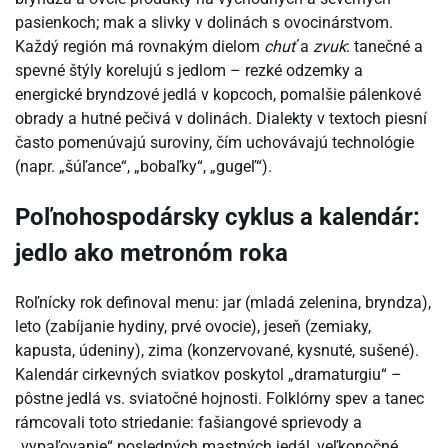
pasienkoch; mak a slivky v dolinách s ovocinárstvom.
Každý región má rovnakým dielom
chuť
a
zvuk
: tanečné a
spevné štýly korelujú s jedlom – rezké odzemky a
energické bryndzové jedlá v kopcoch, pomalšie pálenkové
obrady a hutné pečivá v dolinách. Dialekty v textoch piesní
často pomenúvajú suroviny, čím uchovávajú technológie
(napr. „šúľance“, „bobaľky“, „gugeľ“).
Poľnohospodársky cyklus a kalendár:
jedlo ako metronóm roka
Roľnícky rok definoval menu: jar (mladá zelenina, bryndza),
leto (zabíjanie hydiny, prvé ovocie), jeseň (zemiaky,
kapusta, údeniny), zima (konzervované, kysnuté, sušené).
Kalendár cirkevných sviatkov poskytol „dramaturgiu“ –
pôstne jedlá vs. sviatočné hojnosti. Folklórny spev a tanec
rámcovali toto striedanie: fašiangové sprievody a
„vypaľovanie“ posledných mastných jedál, veľkonočné