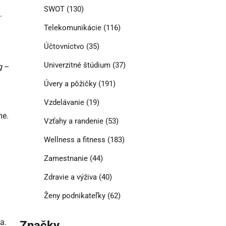
SWOT
(130)
.
Telekomunikácie
(116)
Účtovníctvo
(35)
Univerzitné štúdium
(37)
g
–
Úvery a pôžičky
(191)
Vzdelávanie
(19)
me.
Vzťahy a randenie
(53)
Wellness a fitness
(183)
Zamestnanie
(44)
Zdravie a výživa
(40)
Ženy podnikateľky
(62)
a.
Značky