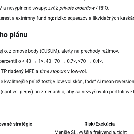
EV a nevyplnené swapy; zváž
private orderflow
/ RFQ.
erest a extrémny funding; riziko squeezov a likvidačných kaská
ho plánu
ej σ, zlomové body (CUSUM), alerty na prechody režimov.
e percentil σ < 40 → 1×, 40–70 → 0,7×, >70 → 0,4×.
. TP riadený MFE a
time stopom
v low-vol.
le kvalitnejšie príležitosti; v low-vol skôr „fade“ či mean-reversion
 (spot vs. perpy) pri zmenách σ, aby sa nezvyšovalo portfóliové 
ované stratégie
Risk/Exekúcia
Menšie SL, vyššia frekvencia, tight