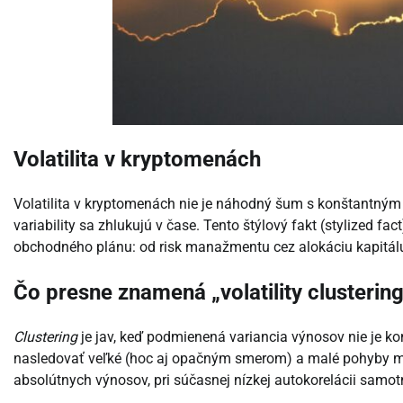
Volatilita v kryptomenách
Volatilita v kryptomenách nie je náhodný šum s konštantným
variability sa zhlukujú v čase. Tento štýlový fakt (stylized f
obchodného plánu: od risk manažmentu cez alokáciu kapitálu 
Čo presne znamená „volatility clusterin
Clustering
je jav, keď podmienená variancia výnosov nie je ko
nasledovať veľké (hoc aj opačným smerom) a malé pohyby ma
absolútnych výnosov, pri súčasnej nízkej autokorelácii samo