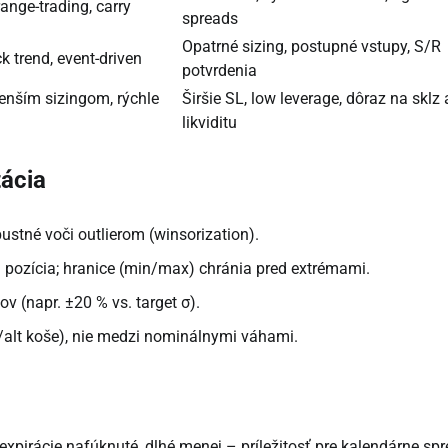
ange-trading, carry
spreads
Opatrné sizing, postupné vstupy, S/R
k trend, event-driven
potvrdenia
enším sizingom, rýchle
Širšie SL, low leverage, dôraz na sklz 
likviditu
tácia
stné voči outlierom (winsorization).
á pozícia; hranice (min/max) chránia pred extrémami.
v (napr. ±20 % vs. target σ).
alt koše), nie medzi nominálnymi váhami.
expirácie nafúknuté, dlhé menej – príležitosť pre kalendárne spr