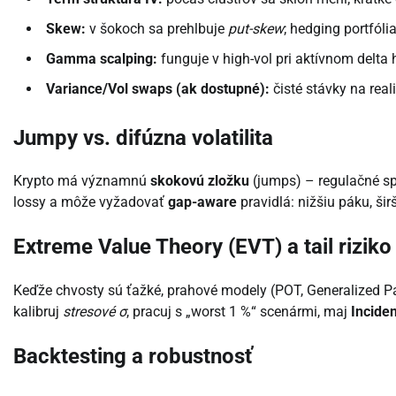
Skew:
v šokoch sa prehlbuje
put-skew
; hedging portfóli
Gamma scalping:
funguje v high-vol pri aktívnom delta 
Variance/Vol swaps (ak dostupné):
čisté stávky na reali
Jumpy vs. difúzna volatilita
Krypto má významnú
skokovú zložku
(jumps) – regulačné spr
lossy a môže vyžadovať
gap-aware
pravidlá: nižšiu páku, ši
Extreme Value Theory (EVT) a tail riziko
Keďže chvosty sú ťažké, prahové modely (POT, Generalized Pa
kalibruj
stresové σ
, pracuj s „worst 1 %“ scenármi, maj
Incide
Backtesting a robustnosť