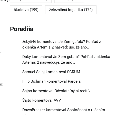
školstvo
(199)
železničná logistika
(174)
Poradňa
žeby546
komentoval
Je Zem guľatá? Pohľad z
okienka Artemis 2 nasvedčuje, že áno…
-
Daky
komentoval
Je Zem guľatá? Pohľad z okienka
Artemis 2 nasvedčuje, že áno…
Samuel Salaj
komentoval
SCRUM
Filip Sichman
komentoval
Parcela
i:
Šajno
komentoval
Odvolateľný akreditív
Šajto
komentoval
AVV
DawnBreaker
komentoval
Spoločnosť s ručením