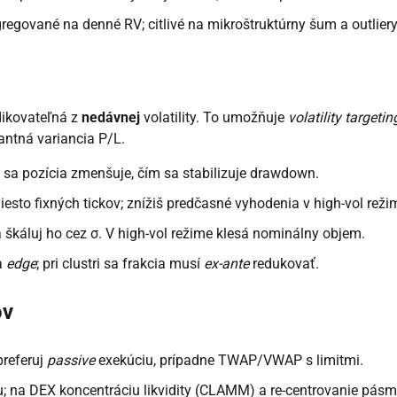
regované na denné RV; citlivé na mikroštruktúrny šum a outliery
edikovateľná z
nedávnej
volatility. To umožňuje
volatility targetin
antná variancia P/L.
 σ sa pozícia zmenšuje, čím sa stabilizuje drawdown.
iesto fixných tickov; znížiš predčasné vyhodenia v high-vol reži
 škáluj ho cez σ. V high-vol režime klesá nominálny objem.
a
edge
; pri clustri sa frakcia musí
ex-ante
redukovať.
ov
 preferuj
passive
exekúciu, prípadne TWAP/VWAP s limitmi.
; na DEX koncentráciu likvidity (CLAMM) a re-centrovanie pásm