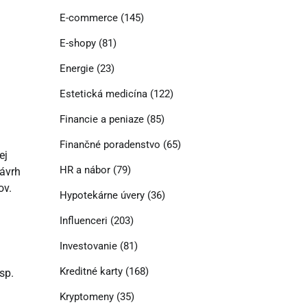
E-commerce
(145)
E-shopy
(81)
Energie
(23)
Estetická medicína
(122)
Financie a peniaze
(85)
Finančné poradenstvo
(65)
ej
HR a nábor
(79)
návrh
ov.
Hypotekárne úvery
(36)
Influenceri
(203)
Investovanie
(81)
Kreditné karty
(168)
esp.
Kryptomeny
(35)