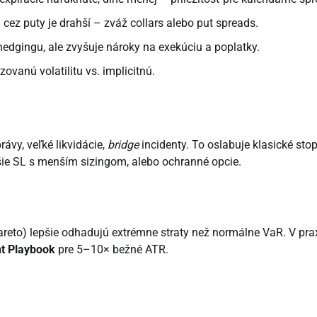
a cez puty je drahší – zváž collars alebo put spreads.
hedgingu, ale zvyšuje nároky na exekúciu a poplatky.
zovanú volatilitu vs. implicitnú.
ávy, veľké likvidácie,
bridge
incidenty. To oslabuje klasické stop
ršie SL s menším sizingom, alebo ochranné opcie.
reto) lepšie odhadujú extrémne straty než normálne VaR. V prax
nt Playbook
pre 5–10× bežné ATR.