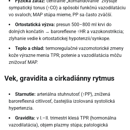
Fyzická záťaž:
centrálne „komandovanie“ zvyšuje
sympatický tonus (↑CO) a spôsobí funkčnú vazodilatáciu
vo svaloch; MAP stúpa mierne, PP sa často zväčší.
Ortostatická výzva:
presun 500–800 ml krvi do
dolných končatín → baroreflexne ↑HR a vazokonstrikcia;
zlyhanie vedie k ortostatickej hypotenzii/synkope.
Teplo a chlad:
termoregulačné vazomotorické zmeny
kože výrazne menia TPR; potenie a vazodilatácia môžu
znižovať MAP.
Vek, gravidita a cirkadiánny rytmus
Starnutie:
arteriálna stuhnutosť (↑PP), znížená
baroreflexná citlivosť, častejšia izolovaná systolická
hypertenzia.
Gravidita:
v I.–II. trimestri klesá TPR (hormonálna
vazodilatácia), objem plazmy stúpa; patologická