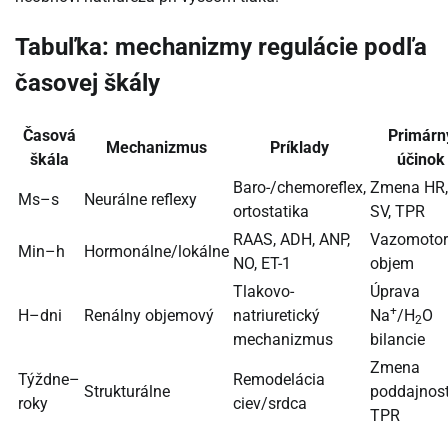
Tabuľka: mechanizmy regulácie podľa
časovej škály
Časová
Primárn
Mechanizmus
Príklady
škála
účinok
Baro-/chemoreflex,
Zmena HR,
Ms–s
Neurálne reflexy
ortostatika
SV, TPR
RAAS, ADH, ANP,
Vazomotor
Min–h
Hormonálne/lokálne
NO, ET-1
objem
Tlakovo-
Úprava
+
H–dni
Renálny objemový
natriuretický
Na
/H
O
2
mechanizmus
bilancie
Zmena
Týždne–
Remodelácia
Strukturálne
poddajnost
roky
ciev/srdca
TPR