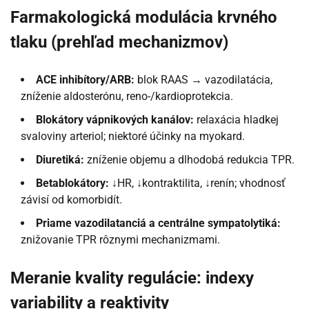
Farmakologická modulácia krvného
tlaku (prehľad mechanizmov)
ACE inhibítory/ARB:
blok RAAS → vazodilatácia,
zníženie aldosterónu, reno-/kardioprotekcia.
Blokátory vápnikových kanálov:
relaxácia hladkej
svaloviny arteriol; niektoré účinky na myokard.
Diuretiká:
zníženie objemu a dlhodobá redukcia TPR.
Betablokátory:
↓HR, ↓kontraktilita, ↓renín; vhodnosť
závisí od komorbidít.
Priame vazodilatanciá a centrálne sympatolytiká:
znižovanie TPR rôznymi mechanizmami.
Meranie kvality regulácie: indexy
variability a reaktivity