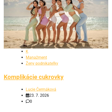
K
Manažment
Ženy podnikateľky
Komplikácie cukrovky
Lucie Čermáková
23. 7. 2026
0