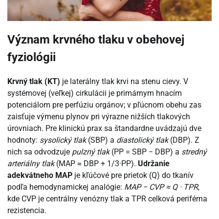
Význam krvného tlaku v obehovej
fyziológii
Krvný tlak (KT)
je laterálny tlak krvi na stenu cievy. V
systémovej (veľkej) cirkulácii je primárnym hnacím
potenciálom pre perfúziu orgánov; v pľúcnom obehu zas
zaisťuje výmenu plynov pri výrazne nižších tlakových
úrovniach. Pre klinickú prax sa štandardne uvádzajú dve
hodnoty:
sysolický tlak
(SBP) a
diastolický tlak
(DBP). Z
nich sa odvodzuje
pulzný tlak
(PP = SBP − DBP) a
stredný
arteriálny tlak
(MAP ≈ DBP + 1/3·PP).
Udržanie
adekvátneho MAP
je kľúčové pre prietok (Q) do tkanív
podľa hemodynamickej analógie:
MAP − CVP ≈ Q · TPR
,
kde CVP je centrálny venózny tlak a TPR celková periférna
rezistencia.