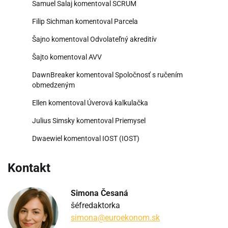
Samuel Salaj
komentoval
SCRUM
Filip Sichman
komentoval
Parcela
Šajno
komentoval
Odvolateľný akreditív
Šajto
komentoval
AVV
DawnBreaker
komentoval
Spoločnosť s ručením
obmedzeným
Ellen
komentoval
Úverová kalkulačka
Julius Simsky
komentoval
Priemysel
Dwaewiel
komentoval
IOST (IOST)
Kontakt
Simona Česaná
šéfredaktorka
simona@euroekonom.sk