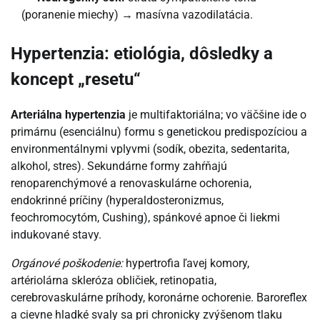
(poranenie miechy) → masívna vazodilatácia.
Hypertenzia: etiológia, dôsledky a
koncept „resetu“
Arteriálna hypertenzia
je multifaktoriálna; vo väčšine ide o
primárnu (esenciálnu) formu s genetickou predispozíciou a
environmentálnymi vplyvmi (sodík, obezita, sedentarita,
alkohol, stres). Sekundárne formy zahŕňajú
renoparenchýmové a renovaskulárne ochorenia,
endokrinné príčiny (hyperaldosteronizmus,
feochromocytóm, Cushing), spánkové apnoe či liekmi
indukované stavy.
Orgánové poškodenie:
hypertrofia ľavej komory,
artériolárna skleróza obličiek, retinopatia,
cerebrovaskulárne príhody, koronárne ochorenie. Baroreflex
a cievne hladké svaly sa pri chronicky zvýšenom tlaku