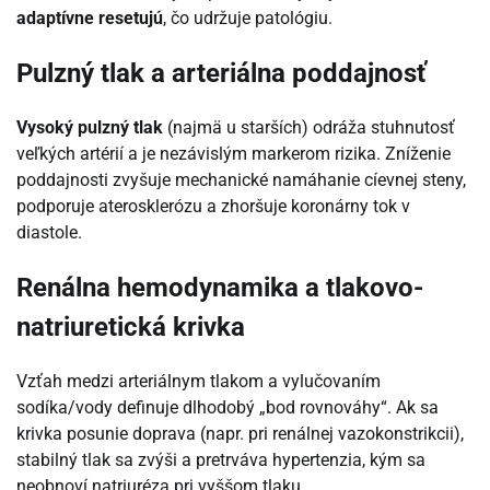
adaptívne resetujú
, čo udržuje patológiu.
Pulzný tlak a arteriálna poddajnosť
Vysoký pulzný tlak
(najmä u starších) odráža stuhnutosť
veľkých artérií a je nezávislým markerom rizika. Zníženie
poddajnosti zvyšuje mechanické namáhanie cíevnej steny,
podporuje aterosklerózu a zhoršuje koronárny tok v
diastole.
Renálna hemodynamika a tlakovo-
natriuretická krivka
Vzťah medzi arteriálnym tlakom a vylučovaním
sodíka/vody definuje dlhodobý „bod rovnováhy“. Ak sa
krivka posunie doprava (napr. pri renálnej vazokonstrikcii),
stabilný tlak sa zvýši a pretrváva hypertenzia, kým sa
neobnoví natriuréza pri vyššom tlaku.