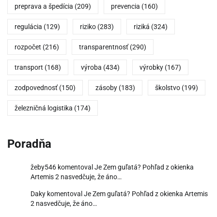
preprava a špedícia
(209)
prevencia
(160)
regulácia
(129)
riziko
(283)
riziká
(324)
rozpočet
(216)
transparentnosť
(290)
transport
(168)
výroba
(434)
výrobky
(167)
zodpovednosť
(150)
zásoby
(183)
školstvo
(199)
železničná logistika
(174)
Poradňa
žeby546
komentoval
Je Zem guľatá? Pohľad z okienka
Artemis 2 nasvedčuje, že áno…
Daky
komentoval
Je Zem guľatá? Pohľad z okienka Artemis
2 nasvedčuje, že áno…