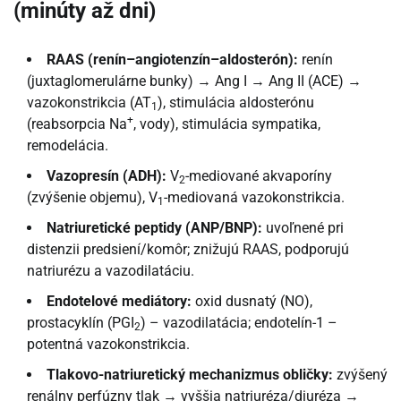
(minúty až dni)
RAAS (renín–angiotenzín–aldosterón):
renín
(juxtaglomerulárne bunky) → Ang I → Ang II (ACE) →
vazokonstrikcia (AT
), stimulácia aldosterónu
1
+
(reabsorpcia Na
, vody), stimulácia sympatika,
remodelácia.
Vazopresín (ADH):
V
-mediované akvaporíny
2
(zvýšenie objemu), V
-mediovaná vazokonstrikcia.
1
Natriuretické peptidy (ANP/BNP):
uvoľnené pri
distenzii predsiení/komôr; znižujú RAAS, podporujú
natriurézu a vazodilatáciu.
Endotelové mediátory:
oxid dusnatý (NO),
prostacyklín (PGI
) – vazodilatácia; endotelín-1 –
2
potentná vazokonstrikcia.
Tlakovo-natriuretický mechanizmus obličky:
zvýšený
renálny perfúzny tlak → vyššia natriuréza/diuréza →