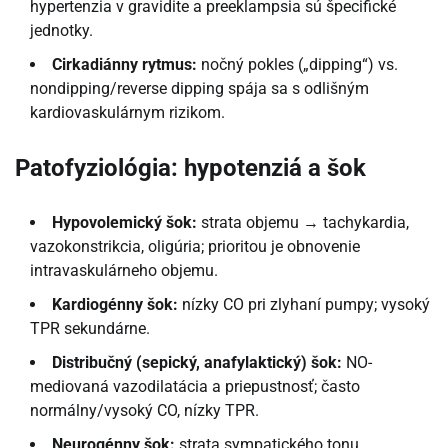
hypertenzia v gravidite a preeklampsia sú špecifické
jednotky.
Cirkadiánny rytmus:
nočný pokles („dipping“) vs.
nondipping/reverse dipping spája sa s odlišným
kardiovaskulárnym rizikom.
Patofyziológia: hypotenziá a šok
Hypovolemický šok:
strata objemu → tachykardia,
vazokonstrikcia, oligúria; prioritou je obnovenie
intravaskulárneho objemu.
Kardiogénny šok:
nízky CO pri zlyhaní pumpy; vysoký
TPR sekundárne.
Distribučný (sepický, anafylaktický) šok:
NO-
mediovaná vazodilatácia a priepustnosť; často
normálny/vysoký CO, nízky TPR.
Neurogénny šok:
strata sympatického tonu