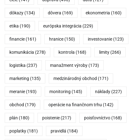
dôkazy
(134)
dôvera
(169)
ekonometria
(160)
etika
(190)
európska integrácia
(229)
financie
(161)
hranice
(150)
investovanie
(123)
komunikácia
(278)
kontrola
(168)
limity
(266)
logistika
(237)
manažment výroby
(173)
marketing
(135)
medzinárodný obchod
(171)
meranie
(193)
monitoring
(145)
náklady
(227)
obchod
(179)
operácie na finančnom trhu
(142)
plán
(180)
poistenie
(217)
poisťovníctvo
(168)
poplatky
(181)
pravidlá
(184)