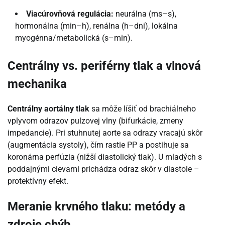
Viacúrovňová regulácia:
neurálna (ms–s),
hormonálna (min–h), renálna (h–dni), lokálna
myogénna/metabolická (s–min).
Centrálny vs. periférny tlak a vlnová
mechanika
Centrálny aortálny tlak
sa môže líšiť od brachiálneho
vplyvom odrazov pulzovej vlny (bifurkácie, zmeny
impedancie). Pri stuhnutej aorte sa odrazy vracajú skôr
(augmentácia systoly), čím rastie PP a postihuje sa
koronárna perfúzia (nižší diastolický tlak). U mladých s
poddajnými cievami prichádza odraz skôr v diastole –
protektívny efekt.
Meranie krvného tlaku: metódy a
zdroje chýb