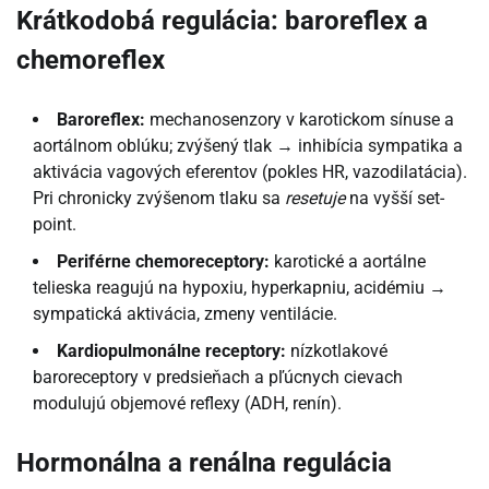
Krátkodobá regulácia: baroreflex a
chemoreflex
Baroreflex:
mechanosenzory v karotickom sínuse a
aortálnom oblúku; zvýšený tlak → inhibícia sympatika a
aktivácia vagových eferentov (pokles HR, vazodilatácia).
Pri chronicky zvýšenom tlaku sa
resetuje
na vyšší set-
point.
Periférne chemoreceptory:
karotické a aortálne
telieska reagujú na hypoxiu, hyperkapniu, acidémiu →
sympatická aktivácia, zmeny ventilácie.
Kardiopulmonálne receptory:
nízkotlakové
baroreceptory v predsieňach a pľúcnych cievach
modulujú objemové reflexy (ADH, renín).
Hormonálna a renálna regulácia