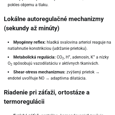
pokles objemu a tlaku.
Lokálne autoregulačné mechanizmy
(sekundy až minúty)
Myogénny reflex:
hladká svalovina arteriol reaguje na
natiahnutie konstrikciou (udržanie prietoku).
+
+
Metabolická regulácia:
CO
, H
, adenosín, K
a nízky
2
O
spôsobujú vazodilatáciu v aktívnych tkanivách.
2
Shear-stress mechanizmus:
zvýšený prietok →
endotel uvoľňuje NO → adaptívna dilatácia.
Riadenie pri záťaži, ortostáze a
termoregulácii