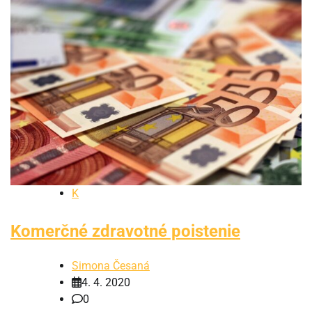
K
Komerčné zdravotné poistenie
Simona Česaná
4. 4. 2020
0