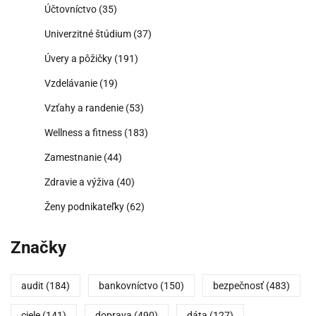
Účtovníctvo
(35)
Univerzitné štúdium
(37)
Úvery a pôžičky
(191)
Vzdelávanie
(19)
Vzťahy a randenie
(53)
Wellness a fitness
(183)
Zamestnanie
(44)
Zdravie a výživa
(40)
Ženy podnikateľky
(62)
Značky
audit
(184)
bankovníctvo
(150)
bezpečnosť
(483)
ciele
(141)
doprava
(490)
dáta
(127)