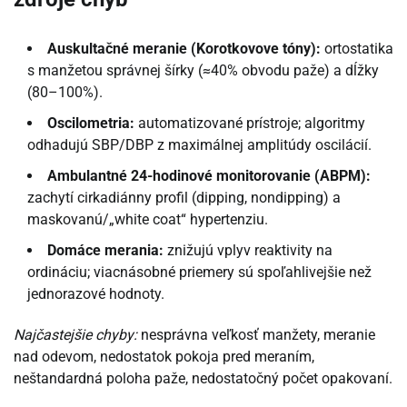
Auskultačné meranie (Korotkovove tóny):
ortostatika
s manžetou správnej šírky (≈40% obvodu paže) a dĺžky
(80–100%).
Oscilometria:
automatizované prístroje; algoritmy
odhadujú SBP/DBP z maximálnej amplitúdy oscilácií.
Ambulantné 24-hodinové monitorovanie (ABPM):
zachytí cirkadiánny profil (dipping, nondipping) a
maskovanú/„white coat“ hypertenziu.
Domáce merania:
znižujú vplyv reaktivity na
ordináciu; viacnásobné priemery sú spoľahlivejšie než
jednorazové hodnoty.
Najčastejšie chyby:
nesprávna veľkosť manžety, meranie
nad odevom, nedostatok pokoja pred meraním,
neštandardná poloha paže, nedostatočný počet opakovaní.