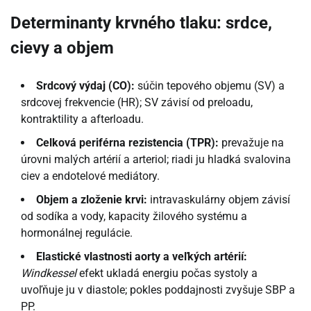
Determinanty krvného tlaku: srdce,
cievy a objem
Srdcový výdaj (CO):
súčin tepového objemu (SV) a
srdcovej frekvencie (HR); SV závisí od preloadu,
kontraktility a afterloadu.
Celková periférna rezistencia (TPR):
prevažuje na
úrovni malých artérií a arteriol; riadi ju hladká svalovina
ciev a endotelové mediátory.
Objem a zloženie krvi:
intravaskulárny objem závisí
od sodíka a vody, kapacity žilového systému a
hormonálnej regulácie.
Elastické vlastnosti aorty a veľkých artérií:
Windkessel
efekt ukladá energiu počas systoly a
uvoľňuje ju v diastole; pokles poddajnosti zvyšuje SBP a
PP.