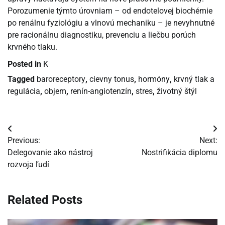
Porozumenie týmto úrovniam – od endotelovej biochémie
po renálnu fyziológiu a vlnovú mechaniku – je nevyhnutné
pre racionálnu diagnostiku, prevenciu a liečbu porúch
krvného tlaku.
Posted in
K
Tagged
baroreceptory
,
cievny tonus
,
hormóny
,
krvný tlak a
regulácia
,
objem
,
renín-angiotenzín
,
stres
,
životný štýl
Navigácia
Previous:
Next:
v
Delegovanie ako nástroj
Nostrifikácia diplomu
rozvoja ľudí
článku
Related Posts