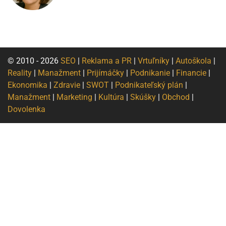
© 2010 - 2026
SEO
|
Reklama a PR
|
Vrtuľníky
|
Autoškola
|
Reality
|
Manažment
|
Prijímáčky
|
Podnikanie
|
Financie
|
Ekonomika
|
Zdravie
|
SWOT
|
Podnikateľský plán
|
Manažment
|
Marketing
|
Kultúra
|
Skúšky
|
Obchod
|
Dovolenka