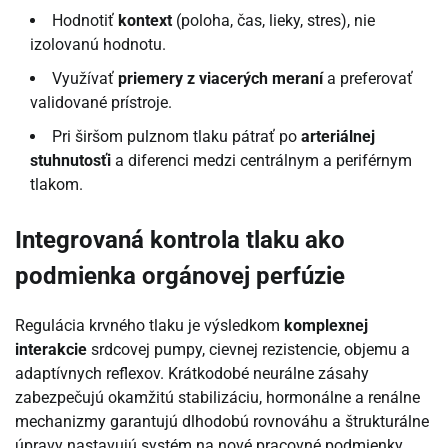
Hodnotiť
kontext
(poloha, čas, lieky, stres), nie
izolovanú hodnotu.
Využívať
priemery z viacerých meraní
a preferovať
validované prístroje.
Pri širšom pulznom tlaku pátrať po
arteriálnej
stuhnutosťi
a diferenci medzi centrálnym a periférnym
tlakom.
Integrovaná kontrola tlaku ako
podmienka orgánovej perfúzie
Regulácia krvného tlaku je výsledkom
komplexnej
interakcie
srdcovej pumpy, cievnej rezistencie, objemu a
adaptívnych reflexov. Krátkodobé neurálne zásahy
zabezpečujú okamžitú stabilizáciu, hormonálne a renálne
mechanizmy garantujú dlhodobú rovnováhu a štrukturálne
úpravy nastavujú systém na nové pracovné podmienky.