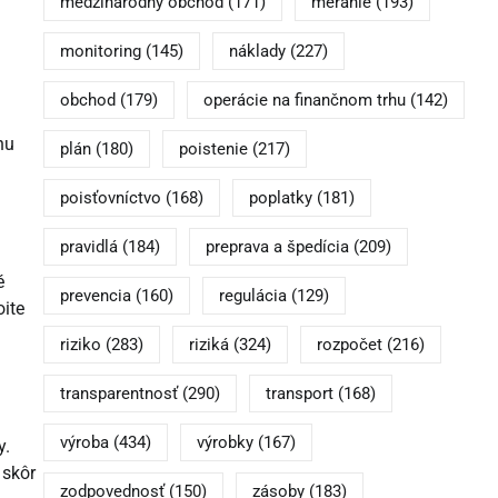
medzinárodný obchod
(171)
meranie
(193)
monitoring
(145)
náklady
(227)
obchod
(179)
operácie na finančnom trhu
(142)
nu
plán
(180)
poistenie
(217)
poisťovníctvo
(168)
poplatky
(181)
pravidlá
(184)
preprava a špedícia
(209)
é
prevencia
(160)
regulácia
(129)
oite
riziko
(283)
riziká
(324)
rozpočet
(216)
transparentnosť
(290)
transport
(168)
výroba
(434)
výrobky
(167)
y.
 skôr
zodpovednosť
(150)
zásoby
(183)