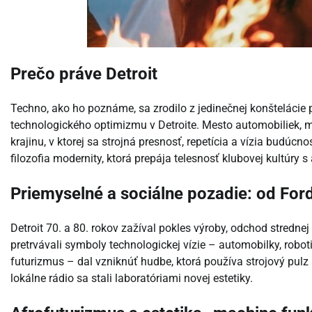
Prečo práve Detroit
Techno, ako ho poznáme, sa zrodilo z jedinečnej konštelácie
technologického optimizmu v Detroite. Mesto automobiliek, mo
krajinu, v ktorej sa strojná presnosť, repetícia a vízia budúcnos
filozofia modernity, ktorá prepája telesnosť klubovej kultúry 
Priemyselné a sociálne pozadie: od Ford
Detroit 70. a 80. rokov zažíval pokles výroby, odchod stredne
pretrvávali symboly technologickej vízie – automobilky, robo
futurizmus – dal vzniknúť hudbe, ktorá používa strojový pul
lokálne rádio sa stali laboratóriami novej estetiky.