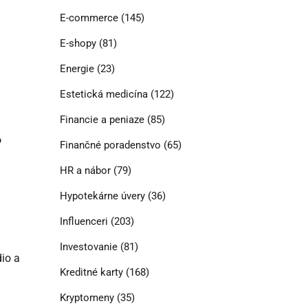
E-commerce
(145)
E-shopy
(81)
Energie
(23)
Estetická medicína
(122)
Financie a peniaze
(85)
o
Finančné poradenstvo
(65)
HR a nábor
(79)
Hypotekárne úvery
(36)
Influenceri
(203)
Investovanie
(81)
dio a
Kreditné karty
(168)
Kryptomeny
(35)