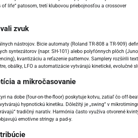
of life“ patosom, tretí klubovou priebojnosťou a crossover
vali zvuk
álnych nástrojov. Bicie automaty (Roland TR-808 a TR-909) defi
ych syntezátorov (napr. SH-101) alebo polyfónnych plôch (Juno
cing), kvantizáciu a reťazenie patternov. Samplery rozšírili text
ltre, obálky, LFO a automatizácie vytvárajú kinetické, evolučné sl
tícia a mikročasovanie
ri na dobe (four-on-the-floor) poskytuje kotvu, zatiaľ čo off-beat
tvárajú hypnotickú kinetiku. Dôležitý je „swing“ v mikrotiming
právajú“ tradičný naratív. Harmónia často využíva otvorené kvint
objavujú emotívne stringy a pad-y.
tribúcie