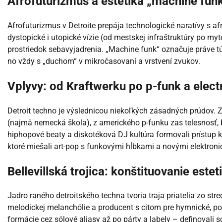
Afrofuturizmus a estetika „machine fun
Afrofuturizmus v Detroite prepája technologické naratívy s a
dystopické i utopické vízie (od mestskej infraštruktúry po myto
prostriedok sebavyjadrenia. „Machine funk“ označuje práve 
no vždy s „duchom“ v mikročasovaní a vrstvení zvukov.
Vplyvy: od Kraftwerku po p-funk a elect
Detroit techno je výslednicou niekoľkých zásadných prúdov. 
(najmä nemecká škola), z amerického p-funku zas telesnosť, b
hiphopové beaty a diskotéková DJ kultúra formovali prístup k 
ktoré miešali art-pop s funkovými hĺbkami a novými elektronic
Bellevillská trojica: konštituovanie este
Jadro raného detroitského techna tvoria traja priatelia zo stredn
melodickej melanchólie a producent s citom pre hymnické, popov
formácie cez sólové aliasy až po párty a labely – definovali 