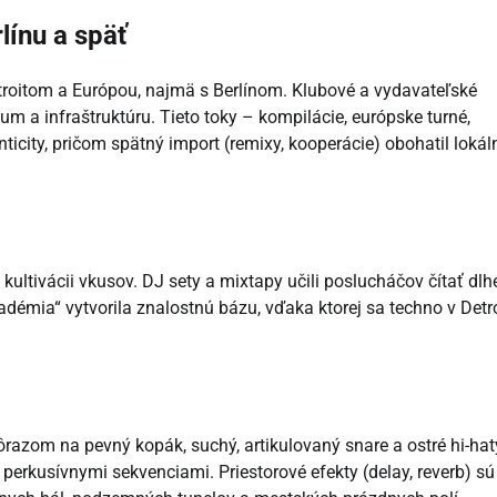
línu a späť
troitom a Európou, najmä s Berlínom. Klubové a vydavateľské
kum a infraštruktúru. Tieto toky – kompilácie, európske turné,
enticity, pričom spätný import (remixy, kooperácie) obohatil lokál
kultivácii vkusov. DJ sety a mixtapy učili poslucháčov čítať dlh
démia“ vytvorila znalostnú bázu, vďaka ktorej sa techno v Detr
razom na pevný kopák, suchý, artikulovaný snare a ostré hi-hat
 perkusívnymi sekvenciami. Priestorové efekty (delay, reverb) sú