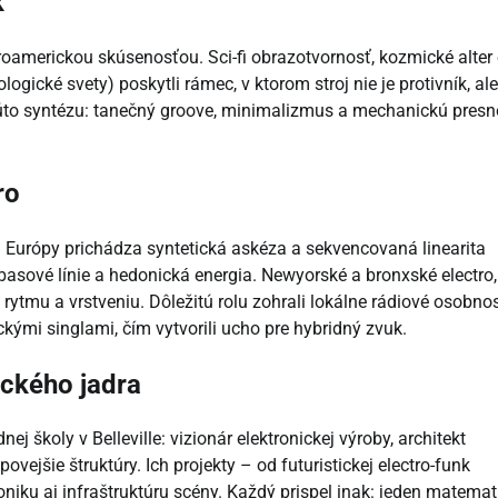
k“
froamerickou skúsenosťou. Sci-fi obrazotvornosť, kozmické alter
logické svety) poskytli rámec, v ktorom stroj nie je protivník, ale
túto syntézu: tanečný groove, minimalizmus a mechanickú presn
ro
Z Európy prichádza syntetická askéza a sekvencovaná linearita
asové línie a hedonická energia. Newyorské a bronxské electro,
rytmu a vrstveniu. Dôležitú rolu zohrali lokálne rádiové osobnos
kými singlami, čím vytvorili ucho pre hybridný zvuk.
tického jadra
ej školy v Belleville: vizionár elektronickej výroby, architekt
ejšie štruktúry. Ich projekty – od futuristickej electro-funk
soniku aj infraštruktúru scény. Každý prispel inak: jeden matema