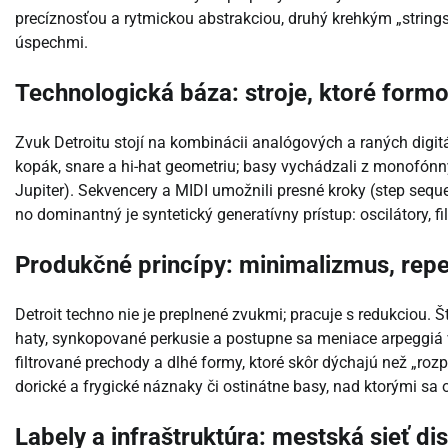
precíznosťou a rytmickou abstrakciou, druhý krehkým „strings 
úspechmi.
Technologická báza: stroje, ktoré formo
Zvuk Detroitu stojí na kombinácii analógových a raných digit
kopák, snare a hi-hat geometriu; basy vychádzali z monofónn
Jupiter). Sekvencery a MIDI umožnili presné kroky (step sequen
no dominantný je syntetický generatívny prístup: oscilátory, fi
Produkčné princípy: minimalizmus, repe
Detroit techno nie je preplnené zvukmi; pracuje s redukciou. Šty
haty, synkopované perkusie a postupne sa meniace arpeggiá vy
filtrované prechody a dlhé formy, ktoré skôr dýchajú než „roz
dorické a frygické náznaky či ostinátne basy, nad ktorými sa 
Labely a infraštruktúra: mestská sieť dis