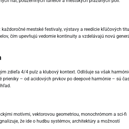
álnych hál, podzemných tunelov a mestských prázdnych polí.
: každoročné mestské festivaly, výstavy a reedície kľúčových titu
belov, čím upevňujú vedomie kontinuity a vzdelávajú novú gener
m
ým zdieľa 4/4 pulz a klubový kontext. Odlišuje sa však harmóni
é prieniky – od acidových prvkov po deepové harmónie – sú čas
dhľad.
istickými motívmi, vektorovou geometriou, monochrómom a sci-fi
ignalizuje, že ide o hudbu systémov, architektúry a možností