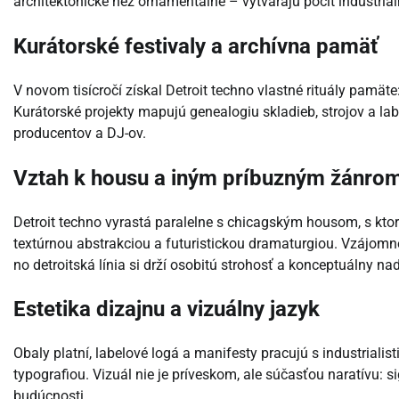
architektonické než ornamentálne – vytvárajú pocit industri
Kurátorské festivaly a archívna pamäť
V novom tisícročí získal Detroit techno vlastné rituály pamäte
Kurátorské projekty mapujú genealogiu skladieb, strojov a la
producentov a DJ-ov.
Vztah k housu a iným príbuzným žánro
Detroit techno vyrastá paralelne s chicagským housom, s ktor
textúrnou abstrakciou a futuristickou dramaturgiou. Vzájomn
no detroitská línia si drží osobitú strohosť a konceptuálny na
Estetika dizajnu a vizuálny jazyk
Obaly platní, labelové logá a manifesty pracujú s industrial
typografiou. Vizuál nie je príveskom, ale súčasťou naratívu: s
budúcnosti.