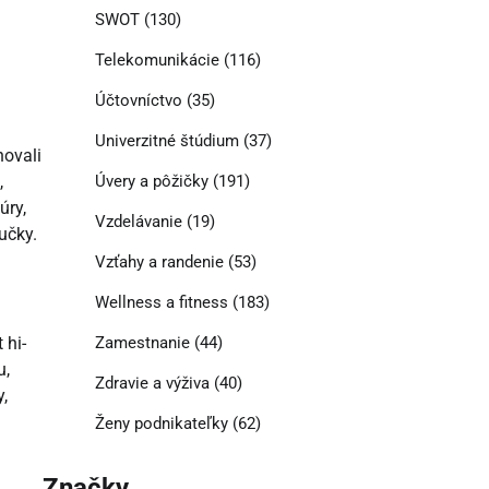
SWOT
(130)
Telekomunikácie
(116)
Účtovníctvo
(35)
Univerzitné štúdium
(37)
novali
Úvery a pôžičky
(191)
,
úry,
Vzdelávanie
(19)
učky.
Vzťahy a randenie
(53)
Wellness a fitness
(183)
 hi-
Zamestnanie
(44)
u,
Zdravie a výživa
(40)
y,
Ženy podnikateľky
(62)
Značky