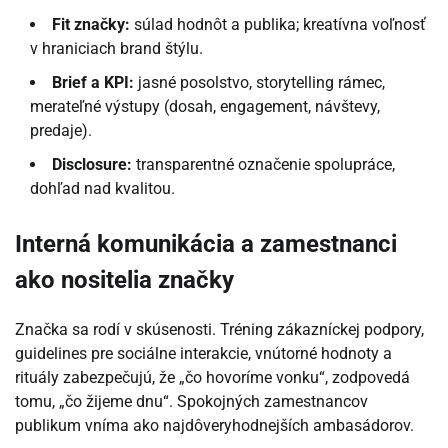
Fit značky:
súlad hodnôt a publika; kreatívna voľnosť
v hraniciach brand štýlu.
Brief a KPI:
jasné posolstvo, storytelling rámec,
merateľné výstupy (dosah, engagement, návštevy,
predaje).
Disclosure:
transparentné označenie spolupráce,
dohľad nad kvalitou.
Interná komunikácia a zamestnanci
ako nositelia značky
Značka sa rodí v skúsenosti. Tréning zákazníckej podpory,
guidelines pre sociálne interakcie, vnútorné hodnoty a
rituály zabezpečujú, že „čo hovoríme vonku“, zodpovedá
tomu, „čo žijeme dnu“. Spokojných zamestnancov
publikum vníma ako najdôveryhodnejších ambasádorov.