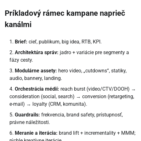
Príkladový rámec kampane naprieč
kanálmi
Brief:
cieľ, publikum, big idea, RTB, KPI.
Architektúra správ:
jadro + variácie pre segmenty a
fázy cesty.
Modulárne assety:
hero video, „cutdowns“, statiky,
audio, bannery, landing.
Orchestrácia médií:
reach burst (video/CTV/DOOH) →
consideration (social, search) → conversion (retargeting,
e-mail) → loyalty (CRM, komunita).
Guardrails:
frekvencia, brand safety, prístupnosť,
právne náležitosti.
Meranie a iterácia:
brand lift + incrementality + MMM;
rýchle kreatívne iterácie.