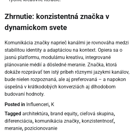
Zhrnutie: konzistentná značka v
dynamickom svete
Komunikácia značky naprieč kanálmi je rovnováha medzi
stabilitou identity a adaptáciou na kontext. Opiera sa o
jasnú platformu, modulárnu kreatívu, integrované
plánovanie médií a dôsledné meranie. Značka, ktorá
dokáže rozprávať ten istý príbeh rôznymi jazykmi kanálov,
bude nielen rozpoznaná, ale aj preferovaná – a napokon
úspešná v krátkodobých konverziách aj dlhodobom
budovaní hodnoty.
Posted in
Influenceri
,
K
Tagged
architektúra
,
brand equity
,
cieľová skupina
,
diferenciácia
,
komunikácia značky
,
konzistentnosť
,
meranie
,
pozicionovanie