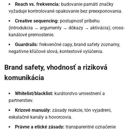
Reach vs. frekvencia:
budovanie pamäti značky
vyžaduje kontrolované opakovanie bez preexponovania.
Creative sequencing:
postupnosť príbehu
(introdukcia → argumenty → dôkazy → aktivácia); cross-
kanálové premostenie.
Guardrails:
frekvenčné capy, brand safety zoznamy,
negatívne kľúčové slová, kontextové vylúčenia.
Brand safety, vhodnosť a riziková
komunikácia
Whitelist/blacklist:
kurátorstvo umiestnení a
partnerstiev.
Krizové manuály:
zásady reakcie, tón vyjadrení,
eskalačné kanály a hovorcovia.
Právne a etické zásady:
transparentné označenie