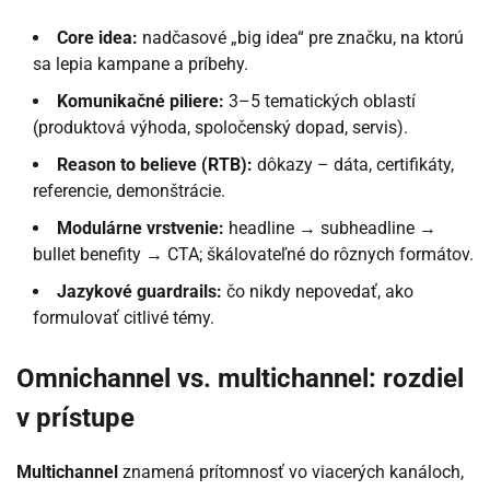
Core idea:
nadčasové „big idea“ pre značku, na ktorú
sa lepia kampane a príbehy.
Komunikačné piliere:
3–5 tematických oblastí
(produktová výhoda, spoločenský dopad, servis).
Reason to believe (RTB):
dôkazy – dáta, certifikáty,
referencie, demonštrácie.
Modulárne vrstvenie:
headline → subheadline →
bullet benefity → CTA; škálovateľné do rôznych formátov.
Jazykové guardrails:
čo nikdy nepovedať, ako
formulovať citlivé témy.
Omnichannel vs. multichannel: rozdiel
v prístupe
Multichannel
znamená prítomnosť vo viacerých kanáloch,