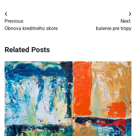
Navigácia
Previous:
Next:
v
Obnova kreditného skóre
balenie pre trópy
článku
Related Posts