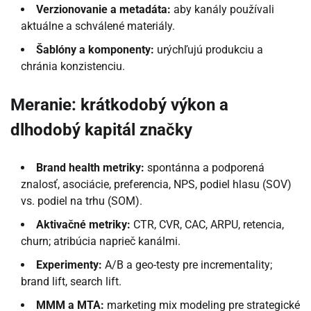
Verzionovanie a metadáta:
aby kanály používali
aktuálne a schválené materiály.
Šablóny a komponenty:
urýchľujú produkciu a
chránia konzistenciu.
Meranie: krátkodobý výkon a
dlhodobý kapitál značky
Brand health metriky:
spontánna a podporená
znalosť, asociácie, preferencia, NPS, podiel hlasu (SOV)
vs. podiel na trhu (SOM).
Aktivačné metriky:
CTR, CVR, CAC, ARPU, retencia,
churn; atribúcia naprieč kanálmi.
Experimenty:
A/B a geo-testy pre incrementality;
brand lift, search lift.
MMM a MTA:
marketing mix modeling pre strategické