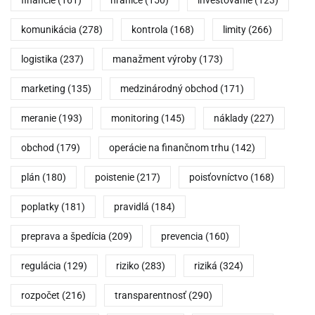
financie
(161)
hranice
(150)
investovanie
(123)
komunikácia
(278)
kontrola
(168)
limity
(266)
logistika
(237)
manažment výroby
(173)
marketing
(135)
medzinárodný obchod
(171)
meranie
(193)
monitoring
(145)
náklady
(227)
obchod
(179)
operácie na finančnom trhu
(142)
plán
(180)
poistenie
(217)
poisťovníctvo
(168)
poplatky
(181)
pravidlá
(184)
preprava a špedícia
(209)
prevencia
(160)
regulácia
(129)
riziko
(283)
riziká
(324)
rozpočet
(216)
transparentnosť
(290)