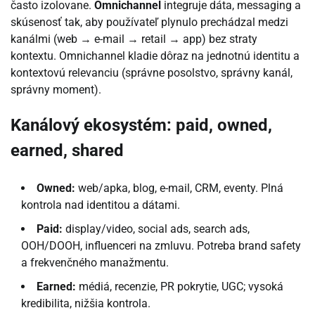
často izolovane.
Omnichannel
integruje dáta, messaging a
skúsenosť tak, aby používateľ plynulo prechádzal medzi
kanálmi (web → e-mail → retail → app) bez straty
kontextu. Omnichannel kladie dôraz na jednotnú identitu a
kontextovú relevanciu (správne posolstvo, správny kanál,
správny moment).
Kanálový ekosystém: paid, owned,
earned, shared
Owned:
web/apka, blog, e-mail, CRM, eventy. Plná
kontrola nad identitou a dátami.
Paid:
display/video, social ads, search ads,
OOH/DOOH, influenceri na zmluvu. Potreba brand safety
a frekvenčného manažmentu.
Earned:
médiá, recenzie, PR pokrytie, UGC; vysoká
kredibilita, nižšia kontrola.