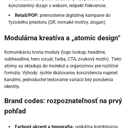
konzistentný dizajn s webom, rešpekt frekvencie.
Retail/POP:
premostenie digitálnej kampane do
fyzického priestoru (QR, rovnaké motívy, slogan).
Modulárna kreatíva a „atomic design“
Komunikáciu tvoria moduly (logo lockup, headline,
subheadline, hero vizuál, farba, CTA, zvukový motív). Tieto
atómy sa skladujú do molekúl a organizmov pre rozličné
formáty. Výhody: rýchle škálovanie, konzistencia naprieč
kanálmi, jednoduché testovanie variácií bez porušenia
identity.
Brand codes: rozpoznateľnosť na prvý
pohľad
Farbový akcent a typografia:
unikátna kombinácia,