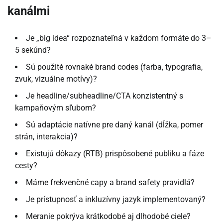
kanálmi
Je „big idea“ rozpoznateľná v každom formáte do 3–
5 sekúnd?
Sú použité rovnaké brand codes (farba, typografia,
zvuk, vizuálne motívy)?
Je headline/subheadline/CTA konzistentný s
kampaňovým sľubom?
Sú adaptácie natívne pre daný kanál (dĺžka, pomer
strán, interakcia)?
Existujú dôkazy (RTB) prispôsobené publiku a fáze
cesty?
Máme frekvenčné capy a brand safety pravidlá?
Je prístupnosť a inkluzívny jazyk implementovaný?
Meranie pokrýva krátkodobé aj dlhodobé ciele?