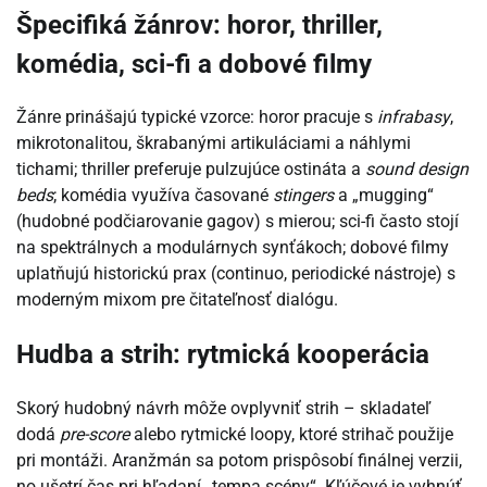
Špecifiká žánrov: horor, thriller,
komédia, sci-fi a dobové filmy
Žánre prinášajú typické vzorce: horor pracuje s
infrabasy
,
mikrotonalitou, škrabanými artikuláciami a náhlymi
tichami; thriller preferuje pulzujúce ostináta a
sound design
beds
; komédia využíva časované
stingers
a „mugging“
(hudobné podčiarovanie gagov) s mierou; sci-fi často stojí
na spektrálnych a modulárnych synťákoch; dobové filmy
uplatňujú historickú prax (continuo, periodické nástroje) s
moderným mixom pre čitateľnosť dialógu.
Hudba a strih: rytmická kooperácia
Skorý hudobný návrh môže ovplyvniť strih – skladateľ
dodá
pre-score
alebo rytmické loopy, ktoré strihač použije
pri montáži. Aranžmán sa potom prispôsobí finálnej verzii,
no ušetrí čas pri hľadaní „tempa scény“. Kľúčové je vyhnúť