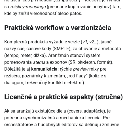
sa
mickey-mousingu
(prehnané kopírovanie pohybov) tam,
kde by znížil vierohodnosť alebo patos.
Praktické workflow a verzionizácia
Komplexná produkcia vyžaduje verzie (
v1, v2…
), jasné
názvy cue, časové kódy (SMPTE), zálohovanie a metadáta
(tempo, meter, dĺžka). Aranžmán stanoví systém
pomenovania
stems
a exportov (SR, bit-depth, formát).
Dôležitá je aj
komunikácia
: rýchle
preview
mixy pre
režiséra, poznámky k zmenám, „red flagy“ (kolízie s
dialógom, frekvenčný konflikt s efektmi).
Licenčné a praktické aspekty (stručne)
Ak sa aranžujú existujúce diela (covers, adaptácie), je
potrebná synchronizačná a mechanická licencia. Pre
orchestrátorov a hudobných editorov sa definujú zmluvné