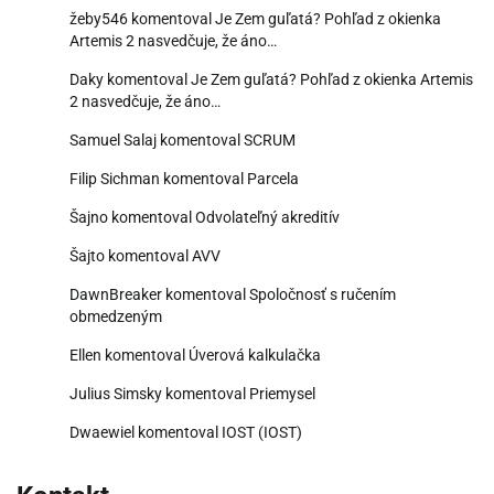
žeby546
komentoval
Je Zem guľatá? Pohľad z okienka
Artemis 2 nasvedčuje, že áno…
Daky
komentoval
Je Zem guľatá? Pohľad z okienka Artemis
2 nasvedčuje, že áno…
Samuel Salaj
komentoval
SCRUM
Filip Sichman
komentoval
Parcela
Šajno
komentoval
Odvolateľný akreditív
Šajto
komentoval
AVV
DawnBreaker
komentoval
Spoločnosť s ručením
obmedzeným
Ellen
komentoval
Úverová kalkulačka
Julius Simsky
komentoval
Priemysel
Dwaewiel
komentoval
IOST (IOST)