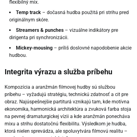
flexibilný mix.
Temp track
– dočasná hudba použitá pri strihu pred
originálnym skóre.
Streamers & punches
– vizuálne indikátory pre
dirigenta pri synchronizácii.
Mickey-mousing
– príliš doslovné napodobenie akcie
hudbou.
Integrita výrazu a služba príbehu
Kompozícia a aranžmán filmovej hudby sú službou
príbehu – vyžadujú stratégiu, technickú zdatnosť a cit pre
obraz. Najúspešnejšie partiturá vznikajú tam, kde motívna
ekonomika, harmonická architektúra a zvuková farba stoja
na pevnej dramaturgickej vízii a kde aranžmán ponecháva
mixu a strihu dostatočnú flexibilitu. Výsledkom je hudba,
ktorá nielen sprevádza, ale spoluvytvára filmovú realitu –