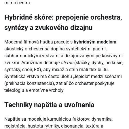
mimo centra.
Hybridné skóre: prepojenie orchestra,
syntézy a zvukového dizajnu
Moderná filmová hudba pracuje s
hybridným modelom
:
akustický orchester sa dopĺňa syntetickými padmi,
subharmonickými vrstvami a dizajnovanými perkusívnymi
zvukmi. Aranžmán definuje
stems
(sláčiky, dychy, perkusie,
synťáky, choir, FX), aby mixáž a strih mali flexibilitu.
Syntetická vrstva má často úlohu „lepidla“ medzi scénami
(prelínacia konzistencia), zatiaľ čo orchester poskytuje
teleológiu a emotívne vrcholy.
Techniky napätia a uvoľnenia
Napätie sa modeluje kumuláciou faktorov: dynamika,
registrácia, hustota rytmiky, disonancia, textúra a