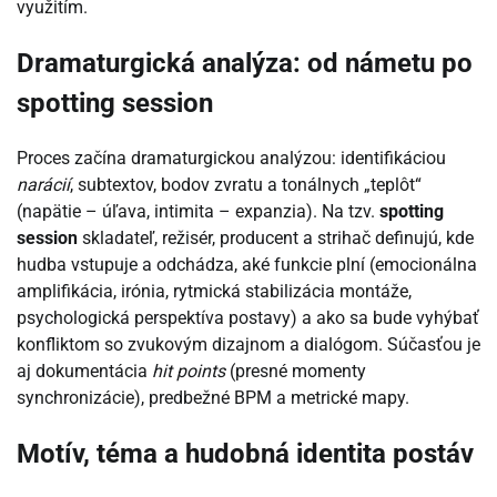
využitím.
Dramaturgická analýza: od námetu po
spotting session
Proces začína dramaturgickou analýzou: identifikáciou
narácií
, subtextov, bodov zvratu a tonálnych „teplôt“
(napätie – úľava, intimita – expanzia). Na tzv.
spotting
session
skladateľ, režisér, producent a strihač definujú, kde
hudba vstupuje a odchádza, aké funkcie plní (emocionálna
amplifikácia, irónia, rytmická stabilizácia montáže,
psychologická perspektíva postavy) a ako sa bude vyhýbať
konfliktom so zvukovým dizajnom a dialógom. Súčasťou je
aj dokumentácia
hit points
(presné momenty
synchronizácie), predbežné BPM a metrické mapy.
Motív, téma a hudobná identita postáv