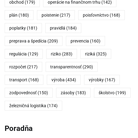
obchod
(179)
operácie na finančnom trhu
(142)
plán
(180)
poistenie
(217)
poisťovníctvo
(168)
poplatky
(181)
pravidlá
(184)
preprava a špedícia
(209)
prevencia
(160)
regulácia
(129)
riziko
(283)
riziká
(325)
rozpočet
(217)
transparentnosť
(290)
transport
(168)
výroba
(434)
výrobky
(167)
zodpovednosť
(150)
zásoby
(183)
školstvo
(199)
železničná logistika
(174)
Poradňa