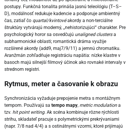
postupy. Funkčná tonalita prináša jasnú teleológiu (T–S–
D), modálnosť redukuje kadencie a podporuje ambientný
čas, zatiaľ čo
quartal/kvintové
akordy a non-terciálne
štruktúry vytvárajú moderný, „nehistorizujúci“ charakter. Pre
psychologický horor sa osvedčujú
unaligned clusters
a
subharmonické oblasti; romantická dráma využije
rozšírené akordy (add9, maj7/9/11) a jemnú chromatiku.
Aranžmán zohľadňuje registráciu napätia: nízke klastre v
basoch majú silnejší filmový účinok ako rovnaké intervaly v
strednom registri.
Rytmus, meter a časovanie k obrazu
Synchronizácia vyžaduje prepojenie metra s montážnym
tempom. Používajú sa
tempo mapy
,
metric modulation
a
tzv.
hit point writing
. Ak scéna kombinuje rôzne rýchlosti
strihu, skladateľ pracuje s polymetrickými prekrývaniami
(napr. 7/8 nad 4/4) a s ostinátnymi vzormi, ktoré prijímajú