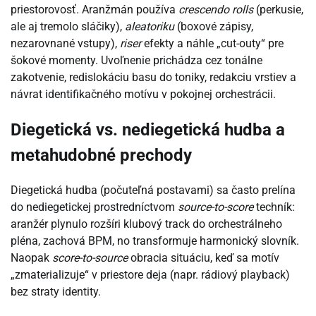
priestorovosť. Aranžmán používa
crescendo rolls
(perkusie,
ale aj tremolo sláčiky),
aleatoriku
(boxové zápisy,
nezarovnané vstupy),
riser
efekty a náhle „cut-outy“ pre
šokové momenty. Uvoľnenie prichádza cez tonálne
zakotvenie, redislokáciu basu do toniky, redakciu vrstiev a
návrat identifikačného motívu v pokojnej orchestrácii.
Diegetická vs. nediegetická hudba a
metahudobné prechody
Diegetická hudba (počuteľná postavami) sa často prelína
do nediegetickej prostredníctvom
source-to-score
techník:
aranžér plynulo rozšíri klubový track do orchestrálneho
pléna, zachová BPM, no transformuje harmonický slovník.
Naopak
score-to-source
obracia situáciu, keď sa motív
„zmaterializuje“ v priestore deja (napr. rádiový playback)
bez straty identity.