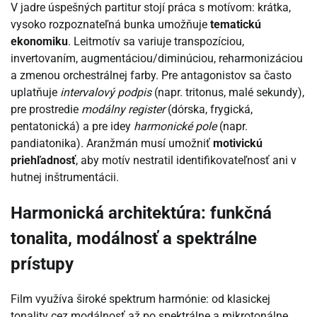
V jadre úspešných partitur stojí práca s motívom: krátka,
vysoko rozpoznateľná bunka umožňuje
tematickú
ekonomiku
. Leitmotív sa variuje transpozíciou,
invertovaním, augmentáciou/diminúciou, reharmonizáciou
a zmenou orchestrálnej farby. Pre antagonistov sa často
uplatňuje
intervalový podpis
(napr. tritonus, malé sekundy),
pre prostredie
modálny register
(dórska, frygická,
pentatonická) a pre idey
harmonické pole
(napr.
pandiatonika). Aranžmán musí umožniť
motivickú
priehľadnosť
, aby motív nestratil identifikovateľnosť ani v
hutnej inštrumentácii.
Harmonická architektúra: funkčná
tonalita, modálnosť a spektrálne
prístupy
Film využíva široké spektrum harmónie: od klasickej
tonality cez modálnosť až po spektrálne a mikrotonálne