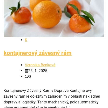
K
kontajnerový závesný rám
Veronika Benková
25. 1. 2025
0
Kontajnerový Závesný Rám v Doprave Kontajnerový
závesný rám je dôležitým zariadením v oblasti nákladnej
dopravy a logistiky. Tento mechanický, poloautomatický
alebo automatický rám je navrhnutý […]