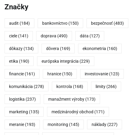
Značky
audit
(184)
bankovníctvo
(150)
bezpečnosť
(483)
ciele
(141)
doprava
(490)
dáta
(127)
dôkazy
(134)
dôvera
(169)
ekonometria
(160)
etika
(190)
európska integrácia
(229)
financie
(161)
hranice
(150)
investovanie
(123)
komunikácia
(278)
kontrola
(168)
limity
(266)
logistika
(237)
manažment výroby
(173)
marketing
(135)
medzinárodný obchod
(171)
meranie
(193)
monitoring
(145)
náklady
(227)