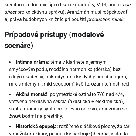
kreditácie a dodacie špecifikácie (partitúry, MIDI, audio,
cue
sheet
pre kolektívnu správu). Aranžmán musí rešpektovať
aj práva hudobných knižníc pri použití
production music
.
Prípadové prístupy (modelové
scenáre)
Intímna dráma
: téma v klarinete s jemným
smyčcovým padu, modálna harmonika (dórska) bez
silných kadencií, mikrodynamické dychy pod dialógom;
mix s miernym „mid-scoopom“ kvôli zrozumiteľnosti reči.
Akčná montáž
: polymetrické ostináto 7/8 nad 4/4,
vrstvená perkusívna sekcia (akustická + elektronická),
subharmonický synth pre telesnú odozvu; aranžmán so
break
bodmi na prestrihy.
Historická epopeja
: rozšírené sláčikové plochy, žaltár
v mužskom zbore, periodické nástroje (theorba, viola da