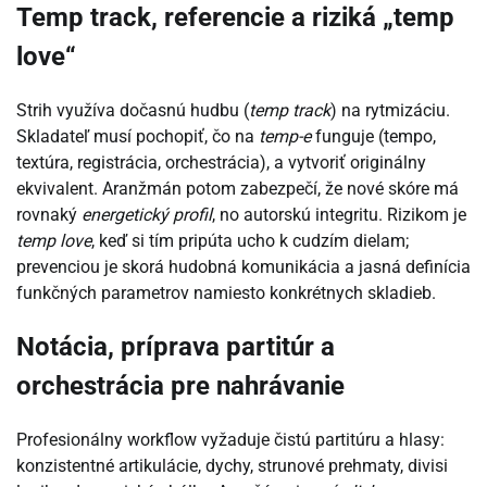
Temp track, referencie a riziká „temp
love“
Strih využíva dočasnú hudbu (
temp track
) na rytmizáciu.
Skladateľ musí pochopiť, čo na
temp-e
funguje (tempo,
textúra, registrácia, orchestrácia), a vytvoriť originálny
ekvivalent. Aranžmán potom zabezpečí, že nové skóre má
rovnaký
energetický profil
, no autorskú integritu. Rizikom je
temp love
, keď si tím pripúta ucho k cudzím dielam;
prevenciou je skorá hudobná komunikácia a jasná definícia
funkčných parametrov namiesto konkrétnych skladieb.
Notácia, príprava partitúr a
orchestrácia pre nahrávanie
Profesionálny workflow vyžaduje čistú partitúru a hlasy:
konzistentné artikulácie, dychy, strunové prehmaty, divisi