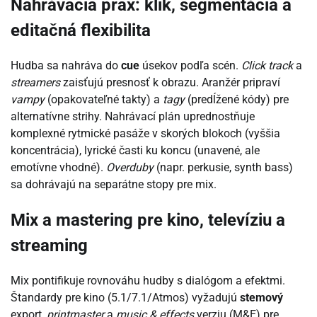
Nahrávacia prax: klik, segmentácia a
editačná flexibilita
Hudba sa nahráva do
cue
úsekov podľa scén.
Click track
a
streamers
zaisťujú presnosť k obrazu. Aranžér pripraví
vampy
(opakovateľné takty) a
tagy
(predĺžené kódy) pre
alternatívne strihy. Nahrávací plán uprednostňuje
komplexné rytmické pasáže v skorých blokoch (vyššia
koncentrácia), lyrické časti ku koncu (unavené, ale
emotívne vhodné).
Overduby
(napr. perkusie, synth bass)
sa dohrávajú na separátne stopy pre mix.
Mix a mastering pre kino, televíziu a
streaming
Mix pontifikuje rovnováhu hudby s dialógom a efektmi.
Štandardy pre kino (5.1/7.1/Atmos) vyžadujú
stemový
export,
printmaster
a
music & effects
verziu (M&E) pre