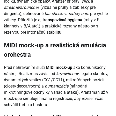
logiku, dynamické obálky. Aranžér pripraví
click
a
streamers/punches
(vizuálne pruhy a záblesky pre
dirigenta), definované
bar checks
a
safety bars
pre rýchle
zábery. Dôležitá je aj
transpozičná hygiena
(rohy v F,
klarinety v B/A atď.) a praktické rozsahy nástrojov s
rezervou pre intonačnú stabilitu.
MIDI mock-up a realistická emulácia
orchestra
Pred nahrávaním slúži
MIDI mock-up
ako komunikačný
nástroj. Realizmus závisí od
keyswitchov
, legato skriptov,
dynamických vrstiev (CC1/CC11), mikrofónnych pozícií
(close/decca/room) a
humanizácie
(náhodné
mikrotimingové odchýlky, variácia ataku). Aranžmán už v
mock-upe simuluje finálnu registráciu, aby režisér včas
schválil farbu a hustotu.