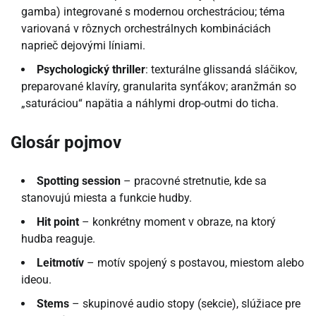
gamba) integrované s modernou orchestráciou; téma
variovaná v rôznych orchestrálnych kombináciách
naprieč dejovými líniami.
Psychologický thriller
: texturálne glissandá sláčikov,
preparované klavíry, granularita synťákov; aranžmán so
„saturáciou“ napätia a náhlymi drop-outmi do ticha.
Glosár pojmov
Spotting session
– pracovné stretnutie, kde sa
stanovujú miesta a funkcie hudby.
Hit point
– konkrétny moment v obraze, na ktorý
hudba reaguje.
Leitmotív
– motív spojený s postavou, miestom alebo
ideou.
Stems
– skupinové audio stopy (sekcie), slúžiace pre