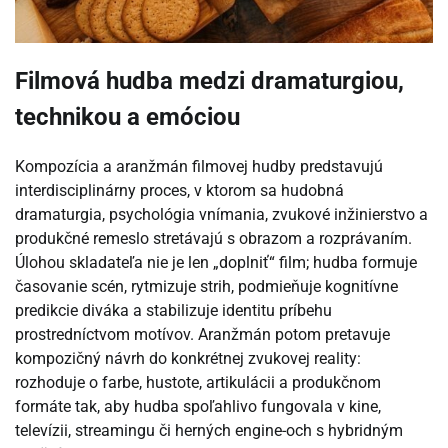
Filmová hudba medzi dramaturgiou,
technikou a emóciou
Kompozícia a aranžmán filmovej hudby predstavujú
interdisciplinárny proces, v ktorom sa hudobná
dramaturgia, psychológia vnímania, zvukové inžinierstvo a
produkčné remeslo stretávajú s obrazom a rozprávaním.
Úlohou skladateľa nie je len „doplniť“ film; hudba formuje
časovanie scén, rytmizuje strih, podmieňuje kognitívne
predikcie diváka a stabilizuje identitu príbehu
prostredníctvom motívov. Aranžmán potom pretavuje
kompozičný návrh do konkrétnej zvukovej reality:
rozhoduje o farbe, hustote, artikulácii a produkčnom
formáte tak, aby hudba spoľahlivo fungovala v kine,
televízii, streamingu či herných engine-och s hybridným