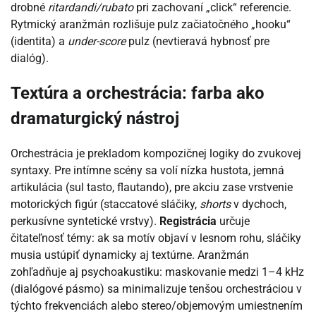
drobné
ritardandi/rubato
pri zachovaní „click“ referencie.
Rytmický aranžmán rozlišuje pulz začiatočného „hooku“
(identita) a
under-score
pulz (nevtieravá hybnosť pre
dialóg).
Textúra a orchestrácia: farba ako
dramaturgický nástroj
Orchestrácia je prekladom kompozičnej logiky do zvukovej
syntaxy. Pre intímne scény sa volí nízka hustota, jemná
artikulácia (sul tasto, flautando), pre akciu zase vrstvenie
motorických figúr (staccatové sláčiky,
shorts
v dychoch,
perkusívne syntetické vrstvy).
Registrácia
určuje
čitateľnosť témy: ak sa motív objaví v lesnom rohu, sláčiky
musia ustúpiť dynamicky aj textúrne. Aranžmán
zohľadňuje aj psychoakustiku: maskovanie medzi 1–4 kHz
(dialógové pásmo) sa minimalizuje tenšou orchestráciou v
týchto frekvenciách alebo stereo/objemovým umiestnením