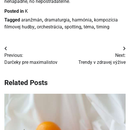
nenápadne, no nepostrádateľne.
Posted in
K
Tagged
aranžmán
,
dramaturgia
,
harmónia
,
kompozícia
filmovej hudby
,
orchestrácia
,
spotting
,
téma
,
timing
Navigácia
Previous:
Next:
v
Darčeky pre maximalistov
Trendy v zdravej výžive
článku
Related Posts