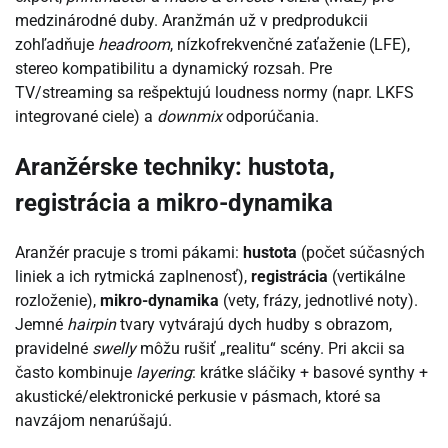
medzinárodné duby. Aranžmán už v predprodukcii
zohľadňuje
headroom
, nízkofrekvenčné zaťaženie (LFE),
stereo kompatibilitu a dynamický rozsah. Pre
TV/streaming sa rešpektujú loudness normy (napr. LKFS
integrované ciele) a
downmix
odporúčania.
Aranžérske techniky: hustota,
registrácia a mikro-dynamika
Aranžér pracuje s tromi pákami:
hustota
(počet súčasných
liniek a ich rytmická zaplnenosť),
registrácia
(vertikálne
rozloženie),
mikro-dynamika
(vety, frázy, jednotlivé noty).
Jemné
hairpin
tvary vytvárajú dych hudby s obrazom,
pravidelné
swelly
môžu rušiť „realitu“ scény. Pri akcii sa
často kombinuje
layering
: krátke sláčiky + basové synthy +
akustické/elektronické perkusie v pásmach, ktoré sa
navzájom nenarúšajú.