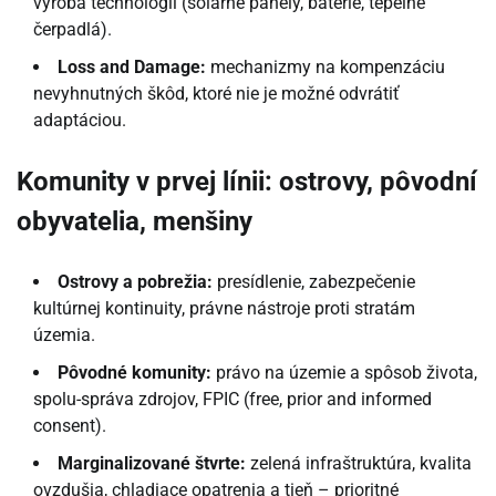
výroba technológií (solárne panely, batérie, tepelné
čerpadlá).
Loss and Damage:
mechanizmy na kompenzáciu
nevyhnutných škôd, ktoré nie je možné odvrátiť
adaptáciou.
Komunity v prvej línii: ostrovy, pôvodní
obyvatelia, menšiny
Ostrovy a pobrežia:
presídlenie, zabezpečenie
kultúrnej kontinuity, právne nástroje proti stratám
územia.
Pôvodné komunity:
právo na územie a spôsob života,
spolu-správa zdrojov, FPIC (free, prior and informed
consent).
Marginalizované štvrte:
zelená infraštruktúra, kvalita
ovzdušia, chladiace opatrenia a tieň – prioritné