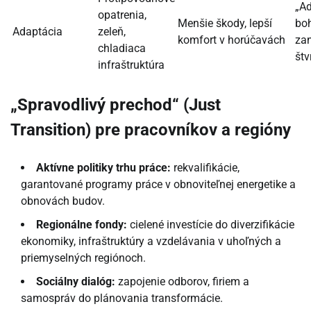
„Ad
opatrenia,
Menšie škody, lepší
boh
Adaptácia
zeleň,
komfort v horúčavách
za
chladiaca
štv
infraštruktúra
„Spravodlivý prechod“ (Just
Transition) pre pracovníkov a regióny
Aktívne politiky trhu práce:
rekvalifikácie,
garantované programy práce v obnoviteľnej energetike a
obnovách budov.
Regionálne fondy:
cielené investície do diverzifikácie
ekonomiky, infraštruktúry a vzdelávania v uhoľných a
priemyselných regiónoch.
Sociálny dialóg:
zapojenie odborov, firiem a
samospráv do plánovania transformácie.