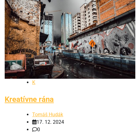
K
Kreatívne rána
Tomáš Hudák
17. 12. 2024
0