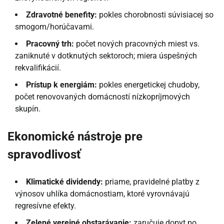
Zdravotné benefity:
pokles chorobnosti súvisiacej so
smogom/horúčavami.
Pracovný trh:
počet nových pracovných miest vs.
zaniknuté v dotknutých sektoroch; miera úspešných
rekvalifikácií.
Prístup k energiám:
pokles energetickej chudoby,
počet renovovaných domácností nízkopríjmových
skupín.
Ekonomické nástroje pre
spravodlivosť
Klimatické dividendy:
priame, pravidelné platby z
výnosov uhlíka domácnostiam, ktoré vyrovnávajú
regresívne efekty.
Zelené verejné obstarávanie:
zaručuje dopyt po