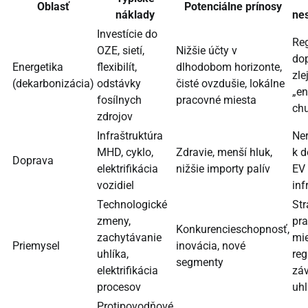
Oblasť
Potenciálne prínosy
náklady
nes
Investície do
Re
OZE, sietí,
Nižšie účty v
dop
Energetika
flexibilít,
dlhodobom horizonte,
zle
(dekarbonizácia)
odstávky
čisté ovzdušie, lokálne
„en
fosílnych
pracovné miesta
ch
zdrojov
Infraštruktúra
Ner
MHD, cyklo,
Zdravie, menší hluk,
k 
Doprava
elektrifikácia
nižšie importy palív
EV
vozidiel
inf
Technologické
Str
zmeny,
pr
Konkurencieschopnosť,
zachytávanie
mie
Priemysel
inovácia, nové
uhlíka,
re
segmenty
elektrifikácia
záv
procesov
uhl
Protipovodňové