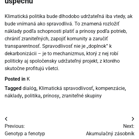
úspechu
Klimatická politika bude dlhodobo udržateľná iba vtedy, ak
bude vnímaná ako spravodlivá. To znamená rozložiť
náklady podľa schopnosti platiť a prínosy podľa potrieb,
chrániť zraniteľných, zapojiť komunity a zaručiť
transparentnosť. Spravodlivosť nie je „doplnok“ k
dekarbonizácii – je to mechanizmus, ktorý z nej robí
politicky aj spoločensky udržateľný projekt, z ktorého
skutočne profitujú všetci.
Posted in
K
Tagged
dialóg
,
Klimatická spravodlivosť
,
kompenzácie
,
náklady
,
politika
,
prínosy
,
zraniteľné skupiny
Navigácia
Previous:
Next:
v
Genotyp a fenotyp
Akumulačný zásobník