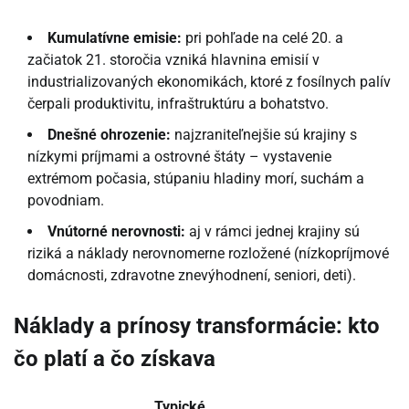
Kumulatívne emisie:
pri pohľade na celé 20. a
začiatok 21. storočia vzniká hlavnina emisií v
industrializovaných ekonomikách, ktoré z fosílnych palív
čerpali produktivitu, infraštruktúru a bohatstvo.
Dnešné ohrozenie:
najzraniteľnejšie sú krajiny s
nízkymi príjmami a ostrovné štáty – vystavenie
extrémom počasia, stúpaniu hladiny morí, suchám a
povodniam.
Vnútorné nerovnosti:
aj v rámci jednej krajiny sú
riziká a náklady nerovnomerne rozložené (nízkopríjmové
domácnosti, zdravotne znevýhodnení, seniori, deti).
Náklady a prínosy transformácie: kto
čo platí a čo získava
Typické