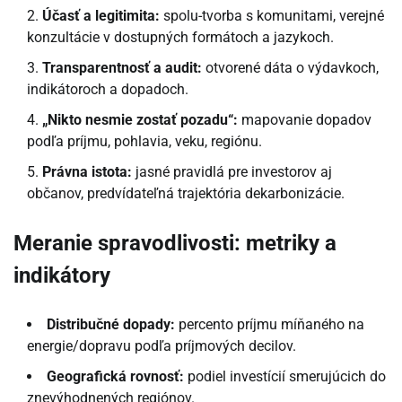
Účasť a legitimitа:
spolu-tvorba s komunitami, verejné
konzultácie v dostupných formátoch a jazykoch.
Transparentnosť a audit:
otvorené dáta o výdavkoch,
indikátoroch a dopadoch.
„Nikto nesmie zostať pozadu“:
mapovanie dopadov
podľa príjmu, pohlavia, veku, regiónu.
Právna istota:
jasné pravidlá pre investorov aj
občanov, predvídateľná trajektória dekarbonizácie.
Meranie spravodlivosti: metriky a
indikátory
Distribučné dopady:
percento príjmu míňaného na
energie/dopravu podľa príjmových decilov.
Geografická rovnosť:
podiel investícií smerujúcich do
znevýhodnených regiónov.