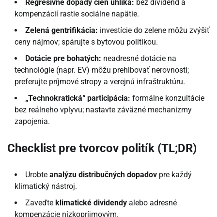
Regresívne dopady cien uhlíka:
bez dividend a
kompenzácií rastie sociálne napätie.
Zelená gentrifikácia:
investície do zelene môžu zvýšiť
ceny nájmov; spárujte s bytovou politikou.
Dotácie pre bohatých:
neadresné dotácie na
technológie (napr. EV) môžu prehlbovať nerovnosti;
preferujte príjmové stropy a verejnú infraštruktúru.
„Technokratická“ participácia:
formálne konzultácie
bez reálneho vplyvu; nastavte záväzné mechanizmy
zapojenia.
Checklist pre tvorcov politík (TL;DR)
Urobte
analýzu distribučných dopadov
pre každý
klimatický nástroj.
Zaveďte
klimatické dividendy
alebo adresné
kompenzácie nízkopríjmovým.