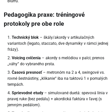
blurru.
Pedagogika praxe: tréningové
protokoly pre obe role
Technický blok
– škály/akordy v artikulačných
variantoch (legato, staccato, dve dynamiky v rámci jednej
frázy).
Voicing cvičenia
– akordy s melódiou v palci; prenos
„váhy“ do vybraného prsta.
Časová presnosť
– metronóm na 2 a 4, swingové vs.
rovné šestnástiny, „klikanie“ iba na taktovú 1 v pomalých
tempách.
Sprievodné etudy
– simulované duetá: spevová línia v
pravej ruke (bez pedálu) + akordická faktúra v ľavej (s
jemným pedálom).