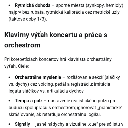
Rytmická dohoda
– sporné miesta (synkopy, hemioly)
najprv bez rubata, rytmická kalibrácia cez metrické uzly
(taktové doby 1/3).
Klavírny výťah koncertu a práca s
orchestrom
Pri korepetíciách koncertov hrá klavirista orchestrálny
výťah. Ciele:
Orchestrálne myslenie
– rozlišovanie sekcií (sláčiky
vs. dychy) cez voicing, pedál a registráciu; imitácia
legata sláčikov vs. artikulácia dychov.
Tempa a pulz
– nastavenie realistického pulzu pre
budúcu spoluprácu s orchestrom; ignorovať „pianistické“
skrášľovanie, ak retarduje orchestrálnu logiku.
Signály
– jasné nádychy a vizuálne „cue“ pre sólistu v