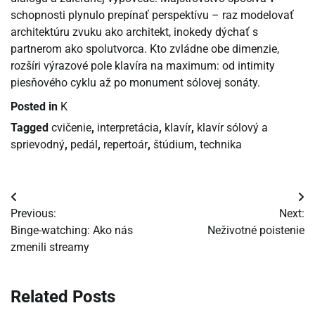
schopnosti plynulo prepínať perspektívu – raz modelovať
architektúru zvuku ako architekt, inokedy dýchať s
partnerom ako spolutvorca. Kto zvládne obe dimenzie,
rozšíri výrazové pole klavíra na maximum: od intimity
piesňového cyklu až po monument sólovej sonáty.
Posted in
K
Tagged
cvičenie
,
interpretácia
,
klavír
,
klavír sólový a
sprievodný
,
pedál
,
repertoár
,
štúdium
,
technika
Navigácia
Previous:
Next:
v
Binge-watching: Ako nás
Neživotné poistenie
zmenili streamy
článku
Related Posts