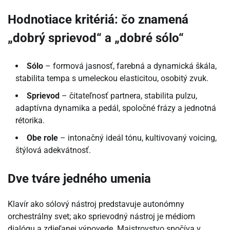
Hodnotiace kritériá: čo znamená
„dobrý sprievod“ a „dobré sólo“
Sólo
– formová jasnosť, farebná a dynamická škála,
stabilita tempa s umeleckou elasticitou, osobitý zvuk.
Sprievod
– čitateľnosť partnera, stabilita pulzu,
adaptívna dynamika a pedál, spoločné frázy a jednotná
rétorika.
Obe role
– intonačný ideál tónu, kultivovaný voicing,
štýlová adekvátnosť.
Dve tváre jedného umenia
Klavír ako sólový nástroj predstavuje autonómny
orchestrálny svet; ako sprievodný nástroj je médiom
dialógu a zdieľanej výpovede. Majstrovstvo spočíva v