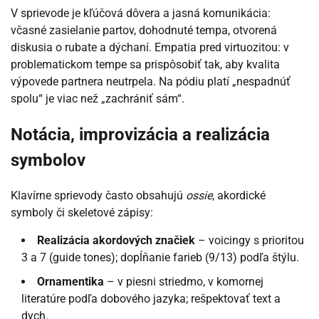
V sprievode je kľúčová dôvera a jasná komunikácia:
včasné zasielanie partov, dohodnuté tempa, otvorená
diskusia o rubate a dýchaní. Empatia pred virtuozitou: v
problematickom tempe sa prispôsobiť tak, aby kvalita
výpovede partnera neutrpela. Na pódiu platí „nespadnúť
spolu“ je viac než „zachrániť sám“.
Notácia, improvizácia a realizácia
symbolov
Klavírne sprievody často obsahujú
ossie
, akordické
symboly či skeletové zápisy:
Realizácia akordových značiek
– voicingy s prioritou
3 a 7 (guide tones); dopĺňanie farieb (9/13) podľa štýlu.
Ornamentika
– v piesni striedmo, v komornej
literatúre podľa dobového jazyka; rešpektovať text a
dych.