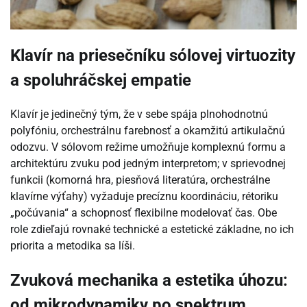
Klavír na priesečníku sólovej virtuozity
a spoluhráčskej empatie
Klavír je jedinečný tým, že v sebe spája plnohodnotnú
polyfóniu, orchestrálnu farebnosť a okamžitú artikulačnú
odozvu. V sólovom režime umožňuje komplexnú formu a
architektúru zvuku pod jedným interpretom; v sprievodnej
funkcii (komorná hra, piesňová literatúra, orchestrálne
klavírne výťahy) vyžaduje precíznu koordináciu, rétoriku
„počúvania“ a schopnosť flexibilne modelovať čas. Obe
role zdieľajú rovnaké technické a estetické základne, no ich
priorita a metodika sa líši.
Zvuková mechanika a estetika úhozu:
od mikrodynamiky po spektrum