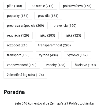
plán
(180)
poistenie
(217)
poisťovníctvo
(168)
poplatky
(181)
pravidlá
(184)
preprava a špedícia
(209)
prevencia
(160)
regulácia
(129)
riziko
(283)
riziká
(325)
rozpočet
(216)
transparentnosť
(290)
transport
(168)
výroba
(434)
výrobky
(167)
zodpovednosť
(150)
zásoby
(183)
školstvo
(199)
železničná logistika
(174)
Poradňa
žeby546
komentoval
Je Zem guľatá? Pohľad z okienka