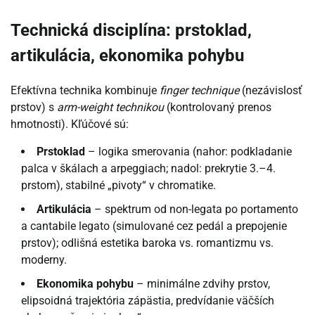
Technická disciplína: prstoklad,
artikulácia, ekonomika pohybu
Efektívna technika kombinuje
finger technique
(nezávislosť
prstov) s
arm-weight technikou
(kontrolovaný prenos
hmotnosti). Kľúčové sú:
Prstoklad
– logika smerovania (nahor: podkladanie
palca v škálach a arpeggiach; nadol: prekrytie 3.–4.
prstom), stabilné „pivoty“ v chromatike.
Artikulácia
– spektrum od non-legata po portamento
a cantabile legato (simulované cez pedál a prepojenie
prstov); odlišná estetika baroka vs. romantizmu vs.
moderny.
Ekonomika pohybu
– minimálne zdvihy prstov,
elipsoidná trajektória zápästia, predvídanie väčších