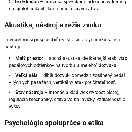
Text+hudba
– práca so spevákom: artikulačný tréning
na spoluhláskach, koordinácia záverov fráz.
Akustika, nástroj a réžia zvuku
Interpret musí prispôsobiť registráciu a dynamiku sále a
nástroju:
Malý priestor
– suchá akustika, delikátnejší atak, viac
pedálových odtienkov na tvorbu „umelého“ dozvuku.
Veľká sála
– dlhší dozvuk, obmedziť zosilnený pedál
v rýchlych pasažach; vertikálny atak pre čitateľnosť.
Stav nástroja
– intonácia kladiviek (tvrdosť plsťe),
regulácia mechaniky; citlivá voľba lavičky, vzdialenosti a
výšky.
Psychológia spolupráce a etika