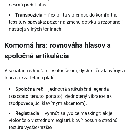
nesmú prebiť hlas.
Transpozícia
– flexibilita v prenose do komfortnej
tessitury speváka; pozor na zmenu dotyku a rezonancií
nástroja v iných tóninách.
Komorná hra: rovnováha hlasov a
spoločná artikulácia
V sonátach s husľami, violončelom, dychmi či v klavírnych
triách a kvartetách platí:
Spoločná reč
– jednotná artikulačná legenda
(staccato, tenuto, portato), zjednotený vibrato-tlak
(zodpovedajúci klavírnym akcentom).
Registrácia
– vyhnúť sa „voice masking“: ak je
violončelo v strednom registri, klavír posunie strednú
textúru vyššie/nižšie.