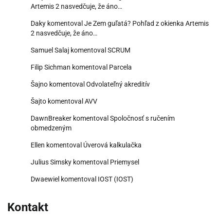
Artemis 2 nasvedčuje, že áno…
Daky
komentoval
Je Zem guľatá? Pohľad z okienka Artemis
2 nasvedčuje, že áno…
Samuel Salaj
komentoval
SCRUM
Filip Sichman
komentoval
Parcela
Šajno
komentoval
Odvolateľný akreditív
Šajto
komentoval
AVV
DawnBreaker
komentoval
Spoločnosť s ručením
obmedzeným
Ellen
komentoval
Úverová kalkulačka
Julius Simsky
komentoval
Priemysel
Dwaewiel
komentoval
IOST (IOST)
Kontakt