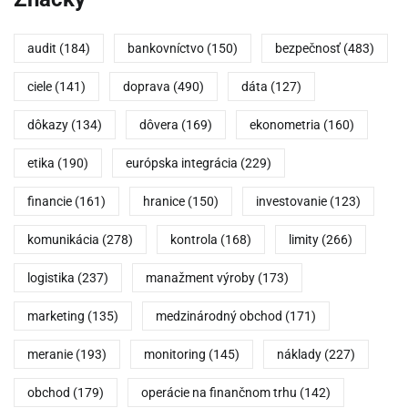
audit
(184)
bankovníctvo
(150)
bezpečnosť
(483)
ciele
(141)
doprava
(490)
dáta
(127)
dôkazy
(134)
dôvera
(169)
ekonometria
(160)
etika
(190)
európska integrácia
(229)
financie
(161)
hranice
(150)
investovanie
(123)
komunikácia
(278)
kontrola
(168)
limity
(266)
logistika
(237)
manažment výroby
(173)
marketing
(135)
medzinárodný obchod
(171)
meranie
(193)
monitoring
(145)
náklady
(227)
obchod
(179)
operácie na finančnom trhu
(142)