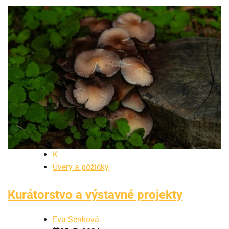
K
Úvery a pôžičky
Kurátorstvo a výstavné projekty
Eva Senková