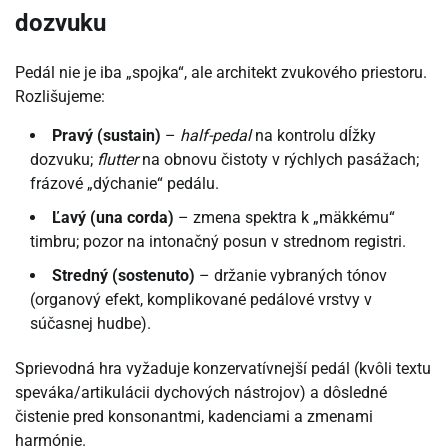
dozvuku
Pedál nie je iba „spojka“, ale architekt zvukového priestoru.
Rozlišujeme:
Pravý (sustain)
–
half-pedal
na kontrolu dĺžky
dozvuku;
flutter
na obnovu čistoty v rýchlych pasážach;
frázové „dýchanie“ pedálu.
Ľavý (una corda)
– zmena spektra k „mäkkému“
timbru; pozor na intonačný posun v strednom registri.
Stredný (sostenuto)
– držanie vybraných tónov
(organový efekt, komplikované pedálové vrstvy v
súčasnej hudbe).
Sprievodná hra vyžaduje konzervatívnejší pedál (kvôli textu
speváka/artikulácii dychových nástrojov) a dôsledné
čistenie pred konsonantmi, kadenciami a zmenami
harmónie.