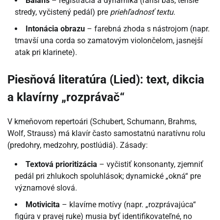
Balans
– registrácia a dynamika (ľahší bas, tenšie
stredy, vyčistený pedál) pre
priehľadnosť textu
.
Intonácia obrazu
– farebná zhoda s nástrojom (napr.
tmavší una corda so zamatovým violončelom, jasnejší
atak pri klarinete).
Piesňová literatúra (Lied): text, dikcia
a klavírny „rozprávač“
V kmeňovom repertoári (Schubert, Schumann, Brahms,
Wolf, Strauss) má klavír často samostatnú naratívnu rolu
(predohry, medzohry, postlúdiá). Zásady:
Textová prioritizácia
– vyčistiť konsonanty, zjemniť
pedál pri zhlukoch spoluhlások; dynamické „okná“ pre
významové slová.
Motivicita
– klavírne motívy (napr. „rozprávajúca“
figúra v pravej ruke) musia byť identifikovateľné, no