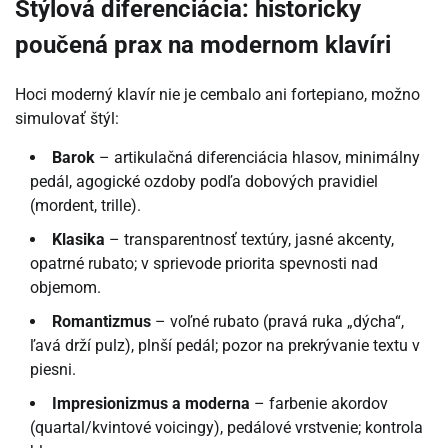
Štýlová diferenciácia: historicky
poučená prax na modernom klavíri
Hoci moderný klavír nie je cembalo ani fortepiano, možno
simulovať štýl:
Barok
– artikulačná diferenciácia hlasov, minimálny
pedál, agogické ozdoby podľa dobových pravidiel
(mordent, trille).
Klasika
– transparentnosť textúry, jasné akcenty,
opatrné rubato; v sprievode priorita spevnosti nad
objemom.
Romantizmus
– voľné rubato (pravá ruka „dýcha“,
ľavá drží pulz), plnší pedál; pozor na prekrývanie textu v
piesni.
Impresionizmus a moderna
– farbenie akordov
(quartal/kvintové voicingy), pedálové vrstvenie; kontrola