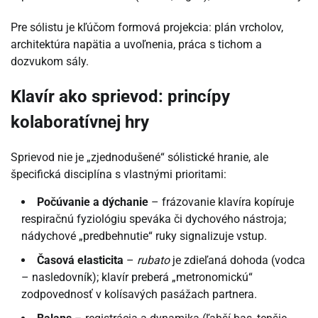
Pre sólistu je kľúčom formová projekcia: plán vrcholov,
architektúra napätia a uvoľnenia, práca s tichom a
dozvukom sály.
Klavír ako sprievod: princípy
kolaboratívnej hry
Sprievod nie je „zjednodušené“ sólistické hranie, ale
špecifická disciplína s vlastnými prioritami:
Počúvanie a dýchanie
– frázovanie klavíra kopíruje
respiračnú fyziológiu speváka či dychového nástroja;
nádychové „predbehnutie“ ruky signalizuje vstup.
Časová elasticita
–
rubato
je zdieľaná dohoda (vodca
– nasledovník); klavír preberá „metronomickú“
zodpovednosť v kolísavých pasážach partnera.