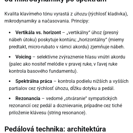
Kvalita klavírneho tónu vyrastá z
úhozu
(rýchlosť kladivka),
mikrodynamiky a načasovania. Princípy:
Vertikála vs. horizont
– „vertikálny“ úhoz (presný
nábeh útoku) poskytuje kontúru; „horizontálny“ (mierny
predtakt, micro-rubato v rámci akordu) zjemňuje nábeh.
Voicing
– selektívne zvýraznenie hlasu vnútri akordu
(palec ako nositeľ melódie v pravej ruke, v ľavej ruke
kontrola basového fundamentu).
Spektrálna práca
– kontrola podielu nižších a vyšších
partialov cez rýchlosť úhozu, dĺžku dotyku a pedál.
Rezonancia
– vedomé „otváranie“ sympatických
rezonancií cez pedál a doznievanie, prípadne cez tiché
priloženie klávesu (string resonance).
Pedálová technika: architektúra