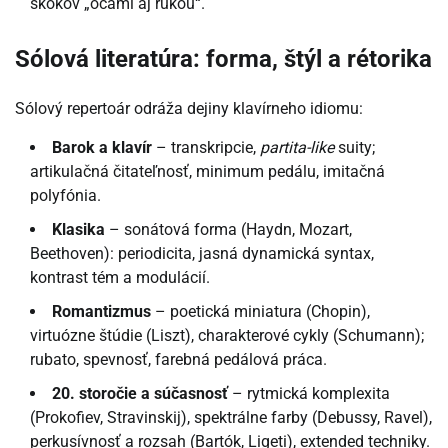
skokov „očami aj rukou“.
Sólová literatúra: forma, štýl a rétorika
Sólový repertoár odráža dejiny klavírneho idiomu:
Barok a klavír
– transkripcie,
partita-like
suity;
artikulačná čitateľnosť, minimum pedálu, imitačná
polyfónia.
Klasika
– sonátová forma (Haydn, Mozart,
Beethoven): periodicita, jasná dynamická syntax,
kontrast tém a modulácií.
Romantizmus
– poetická miniatura (Chopin),
virtuózne štúdie (Liszt), charakterové cykly (Schumann);
rubato, spevnosť, farebná pedálová práca.
20. storočie a súčasnosť
– rytmická komplexita
(Prokofiev, Stravinskij), spektrálne farby (Debussy, Ravel),
perkusívnosť a rozsah (Bartók, Ligeti), extended techniky.