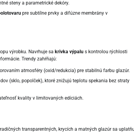
entné steny a parametrické dekóry.
polotovaru
pre subtílne prvky a difúzne membrány v
topu výrobku. Navrhuje sa
krivka výpalu
s kontrolou rýchlosti
eformácie. Trendy zahŕňajú:
orovaním atmosféry (oxid/redukcia) pre stabilnú farbu glazúr.
dov (sklo, popolček), ktoré znižujú teplotu spekania bez straty
teľnosť kvality v limitovaných edíciách.
radičných transparentných, krycích a matných glazúr sa uplatňu