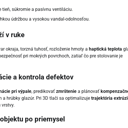
 tieň, súkromie a pasívnu ventiláciu.
s ľahkou údržbou a vysokou vandal-odolnosťou.
ží v ruke
ar okraja, torzná tuhosť, rozloženie hmoty a
haptická teplota
gl
 bezpečnosť pri mokrých povrchoch, zatiaľ čo pre stolovanie je
ácie a kontrola defektov
ácie pri výpale
, predikovať
zmrštenie
a plánovať
kompenzačn
n a hrúbky glazúr. Pri 3D tlači sa optimalizuje
trajektória extrúz
 vrstvy.
objektu po priemysel