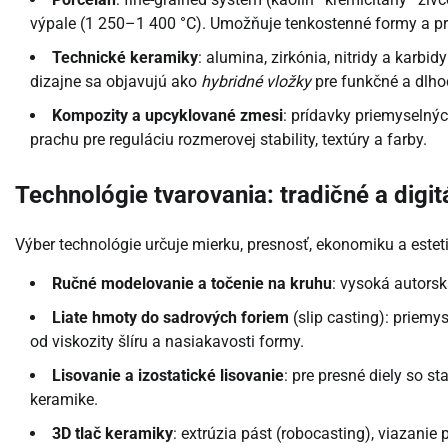
výpale (1 250–1 400 °C). Umožňuje tenkostenné formy a pre
Technické keramiky
: alumina, zirkónia, nitridy a karb
dizajne sa objavujú ako
hybridné vložky
pre funkčné a dlho
Kompozity a upcyklované zmesi
: prídavky priemyselný
prachu pre reguláciu rozmerovej stability, textúry a farby.
Technológie tvarovania: tradičné a digi
Výber technológie určuje mierku, presnosť, ekonomiku a estet
Ručné modelovanie a točenie na kruhu
: vysoká autorsk
Liate hmoty do sadrových foriem
(slip casting): priemy
od viskozity šlíru a nasiakavosti formy.
Lisovanie a izostatické lisovanie
: pre presné diely so s
keramike.
3D tlač keramiky
: extrúzia pást (robocasting), viazanie