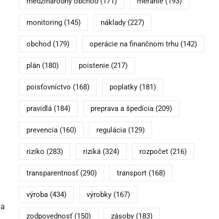
medzinárodný obchod
(171)
meranie
(193)
monitoring
(145)
náklady
(227)
obchod
(179)
operácie na finančnom trhu
(142)
plán
(180)
poistenie
(217)
poisťovníctvo
(168)
poplatky
(181)
pravidlá
(184)
preprava a špedícia
(209)
prevencia
(160)
regulácia
(129)
riziko
(283)
riziká
(324)
rozpočet
(216)
transparentnosť
(290)
transport
(168)
výroba
(434)
výrobky
(167)
 a
zodpovednosť
(150)
zásoby
(183)