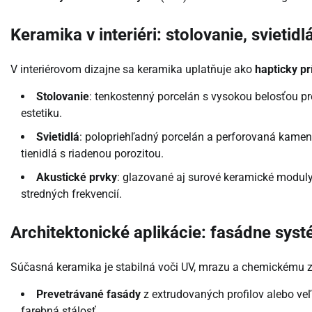
Keramika v interiéri: stolovanie, svietidl
V interiérovom dizajne sa keramika uplatňuje ako
hapticky p
Stolovanie
: tenkostenný porcelán s vysokou belosťou pr
estetiku.
Svietidlá
: polopriehľadný porcelán a perforovaná kamen
tienidlá s riadenou porozitou.
Akustické prvky
: glazované aj surové keramické modul
stredných frekvencií.
Architektonické aplikácie: fasádne syst
Súčasná keramika je stabilná voči UV, mrazu a chemickému z
Prevetrávané fasády
z extrudovaných profilov alebo ve
farebná stálosť.