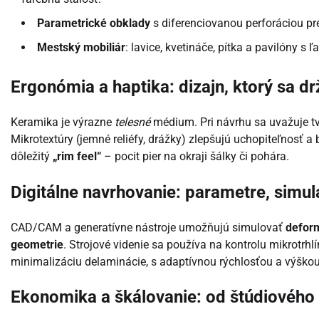
Parametrické obklady
s diferenciovanou perforáciou pre
Mestský mobiliár
: lavice, kvetináče, pítka a pavilóny 
Ergonómia a haptika: dizajn, ktorý sa dr
Keramika je výrazne
telesné
médium. Pri návrhu sa uvažuje tv
Mikrotextúry (jemné reliéfy, drážky) zlepšujú uchopiteľnosť a
dôležitý
„rim feel“
– pocit pier na okraji šálky či pohára.
Digitálne navrhovanie: parametre, simul
CAD/CAM a generatívne nástroje umožňujú simulovať
deform
geometrie
. Strojové videnie sa používa na kontrolu mikrotrhlí
minimalizáciu delaminácie, s adaptívnou rýchlosťou a výškou
Ekonomika a škálovanie: od štúdiového 