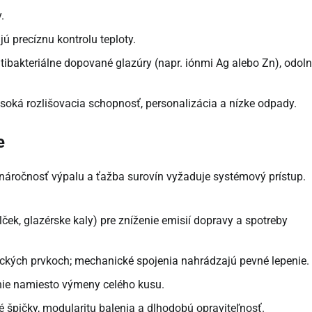
.
ú precíznu kontrolu teploty.
ntibakteriálne dopované glazúry (napr. iónmi Ag alebo Zn), odol
soká rozlišovacia schopnosť, personalizácia a nízke odpady.
e
 náročnosť výpalu a ťažba surovín vyžaduje systémový prístup.
ček, glazérske kaly) pre zníženie emisií dopravy a spotreby
ických prvkoch; mechanické spojenia nahrádzajú pevné lepenie.
nie namiesto výmeny celého kusu.
 špičky, modularitu balenia a dlhodobú opraviteľnosť.