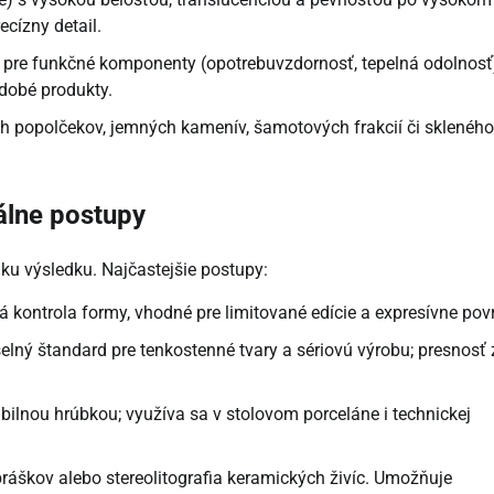
cízny detail.
idy pre funkčné komponenty (opotrebuvzdornosť, tepelná odolnosť
dobé produkty.
ch popolčekov, jemných kamenív, šamotových frakcií či skleného
tálne postupy
iku výsledku. Najčastejšie postupy:
á kontrola formy, vhodné pre limitované edície a expresívne pov
selný štandard pre tenkostenné tvary a sériovú výrobu; presnosť 
tabilnou hrúbkou; využíva sa v stolovom porceláne i technickej
 práškov alebo stereolitografia keramických živíc. Umožňuje