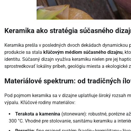
Keramika ako stratégia súčasného diza
Keramika prešla v posledných dvoch dekádach dynamickou pre
produkcie sa stala
kľúčovým médiom súčasného dizajnu
, kt
identitu. Súčasný dizajn využíva keramiku nielen pre jej haptic
sprostredkovať lokálny príbeh, geológiu miesta a ekologické 
Materiálové spektrum: od tradičných íl
Pod pojmom keramika sa v dizajne uplatňuje široký rozsah ma
výpalu. Kľúčové rodiny materiálov:
Terakota a kamenina
(stoneware): robustné, porézne až
300 °C. Vhodné pre stolovanie, sanitárnu keramiku a interié
Porcelán
: fine-grained systém (kaolín–kremičitany–živ