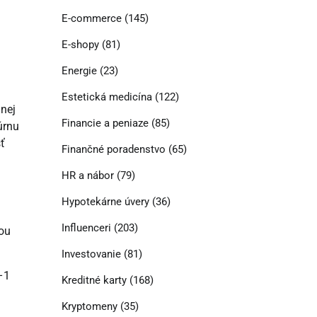
E-commerce
(145)
E-shopy
(81)
Energie
(23)
Estetická medicína
(122)
nej
Financie a peniaze
(85)
úrnu
ť
Finančné poradenstvo
(65)
HR a nábor
(79)
Hypotekárne úvery
(36)
Influenceri
(203)
tou
Investovanie
(81)
–1
Kreditné karty
(168)
Kryptomeny
(35)