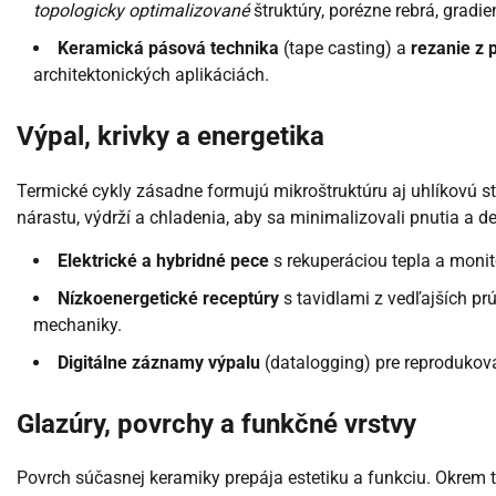
topologicky optimalizované
štruktúry, porézne rebrá, gradi
Keramická pásová technika
(tape casting) a
rezanie z 
architektonických aplikáciách.
Výpal, krivky a energetika
Termické cykly zásadne formujú mikroštruktúru aj uhlíkovú s
nárastu, výdrží a chladenia, aby sa minimalizovali pnutia a d
Elektrické a hybridné pece
s rekuperáciou tepla a monit
Nízkoenergetické receptúry
s tavidlami z vedľajších prú
mechaniky.
Digitálne záznamy výpalu
(datalogging) pre reprodukova
Glazúry, povrchy a funkčné vrstvy
Povrch súčasnej keramiky prepája estetiku a funkciu. Okrem t