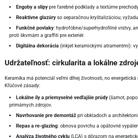
Engoby a slipy
pre farebné podklady a textúrne prechody
Reaktívne glazúry
so separačnou kryštalizáciou; vyžaduj
Funkčné povlaky
: hydrofóbne/superhydrofilné vrstvy, a
proti škvrnám a graffiti pre exteriér.
Digitálna dekorácia
(inkjet keramickými atramentmi): vy
Udržateľnosť: cirkularita a lokálne zdroj
Keramika má potenciál veľmi dlhej životnosti, no energetická
Kľúčové zásady:
Lokálne íly a priemyselné vedľajšie prúdy
(šamot, popol
primárnych zdrojov.
Navrhovanie pre demontáž
pri obkladoch a architekton
Repas a re-glazing
: obnova povrchu a opätovné vypále
Analýza životného cyklu
(LCA) s dôrazom na energetické