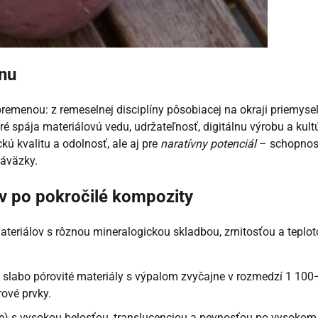
jnu
menou: z remeselnej disciplíny pôsobiacej na okraji priemysel
oré spája materiálovú vedu, udržateľnosť, digitálnu výrobu a kult
kú kvalitu a odolnosť, ale aj pre
naratívny potenciál
– schopnos
záväzky.
ov po pokročilé kompozity
teriálov s rôznou mineralogickou skladbou, zrnitosťou a teplo
 slabo pórovité materiály s výpalom zvyčajne v rozmedzí 1 100
rové prvky.
ce) s vysokou belosťou, translucenciou a pevnosťou po vysokom