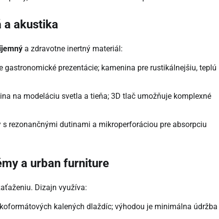
á a akustika
ríjemný
a zdravotne inertný materiál:
e gastronomické prezentácie; kamenina pre rustikálnejšiu, teplú
ina na modeláciu svetla a tieňa; 3D tlač umožňuje komplexné
y s rezonančnými dutinami a mikroperforáciou pre absorpciu
émy a urban furniture
aťaženiu. Dizajn využíva:
ľkoformátových kalených dlaždíc; výhodou je minimálna údržba