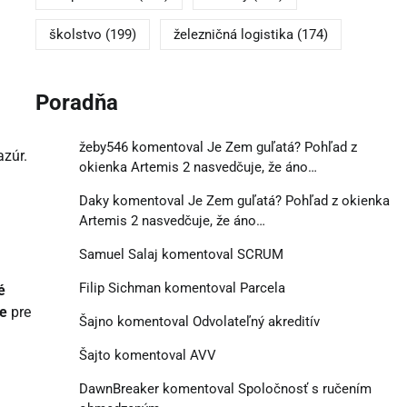
školstvo
(199)
železničná logistika
(174)
Poradňa
žeby546
komentoval
Je Zem guľatá? Pohľad z
azúr.
okienka Artemis 2 nasvedčuje, že áno…
Daky
komentoval
Je Zem guľatá? Pohľad z okienka
Artemis 2 nasvedčuje, že áno…
Samuel Salaj
komentoval
SCRUM
Filip Sichman
komentoval
Parcela
é
ie
pre
Šajno
komentoval
Odvolateľný akreditív
Šajto
komentoval
AVV
DawnBreaker
komentoval
Spoločnosť s ručením