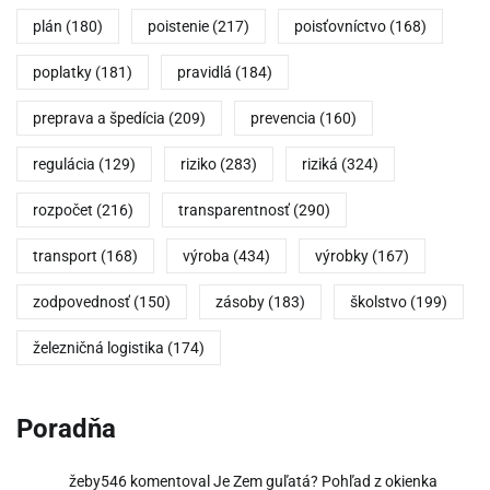
plán
(180)
poistenie
(217)
poisťovníctvo
(168)
poplatky
(181)
pravidlá
(184)
preprava a špedícia
(209)
prevencia
(160)
regulácia
(129)
riziko
(283)
riziká
(324)
rozpočet
(216)
transparentnosť
(290)
transport
(168)
výroba
(434)
výrobky
(167)
zodpovednosť
(150)
zásoby
(183)
školstvo
(199)
železničná logistika
(174)
Poradňa
žeby546
komentoval
Je Zem guľatá? Pohľad z okienka