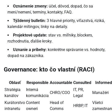
Oznámenie zmeny:
účel, dôvod, dopad, čo sa
mení/nemení, termíny, kontakty, FAQ.
Týždenný bulletin:
3 hlavné priority, víťazstvá, riziká,
kalendár mítingov, linky na detaily.
Projektové update:
stav vs. míľniky, blockers,
rozhodnutia, ďalšie kroky.
Uznanie a príbehy:
konkrétne správanie vs. hodnoty,
dopad na zákazníka.
Governance: kto čo vlastní (RACI)
Oblasť
Responsible
Accountable
Consulted
Informed
Stratégia
Interná
IT, PR,
CHRO/COO
Manažéri
kanálov
komunikácia
Legal
Kurátorstvo
Content
Head of
Všetci
HRBP, IT
intranetu
owneri
Comms
zamestnan