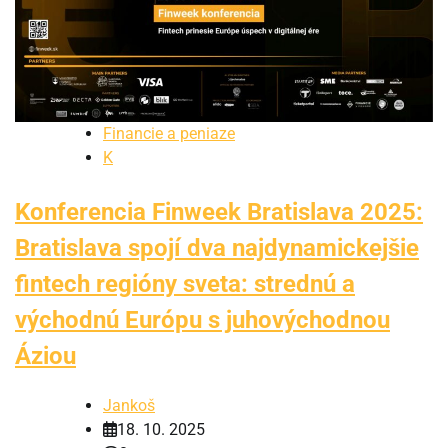
Financie a peniaze
K
Konferencia Finweek Bratislava 2025:
Bratislava spojí dva najdynamickejšie
fintech regióny sveta: strednú a
východnú Európu s juhovýchodnou
Áziou
Jankoš
18. 10. 2025