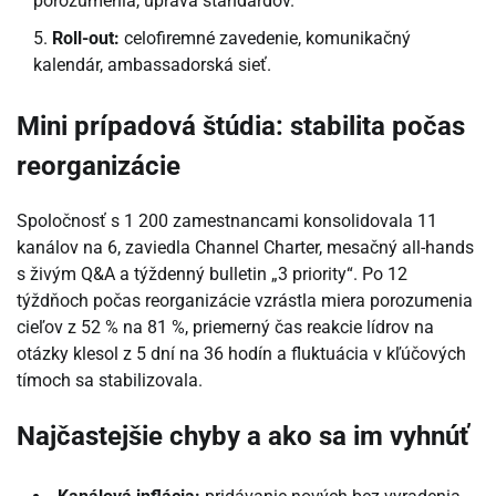
porozumenia, úprava štandardov.
Roll-out:
celofiremné zavedenie, komunikačný
kalendár, ambassadorská sieť.
Mini prípadová štúdia: stabilita počas
reorganizácie
Spoločnosť s 1 200 zamestnancami konsolidovala 11
kanálov na 6, zaviedla Channel Charter, mesačný all-hands
s živým Q&A a týždenný bulletin „3 priority“. Po 12
týždňoch počas reorganizácie vzrástla miera porozumenia
cieľov z 52 % na 81 %, priemerný čas reakcie lídrov na
otázky klesol z 5 dní na 36 hodín a fluktuácia v kľúčových
tímoch sa stabilizovala.
Najčastejšie chyby a ako sa im vyhnúť