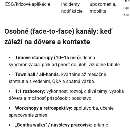
tré
ESG/krízové aplikácie
incidenty,
upozornenia,
spr
notifikácie
mobilita
kon
Osobné (face-to-face) kanály: keď
záleží na dôvere a kontexte
Tímové stand-upy (10–15 min):
denná
synchronizácia, preklad priorít do úloh; vizuálne tabule.
Town hall / all-hands:
kvartálne až mesačné
stretnutia s vedením, Q&A a spätná väzba.
1:1 rozhovory:
výkonnost, rozvoj, citlivé témy; vysoká
dôvera a možnosť prispôsobiť posolstvo.
Workshopy a retrospektívy:
spolutvorba, učenie,
spracovanie zmien.
„Gemba walks“ / návštevy pracovísk:
priame