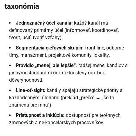
taxonómia
Jednoznačný účel kanála:
každý kanál má
definovaný primárny účel (informovať, koordinovať,
tvoriť, učiť, tvoriť vzťahy).
Segmentácia cieľových skupín:
front-line, odborné
tímy, manažment, projektové komunity, lokality.
Pravidlo „menej, ale lepšie“:
radšej menej kanálov s
jasnými štandardmi než roztrieštený mix bez
dôveryhodnosti.
Line-of-sight:
kanály spájajú strategické priority s
každodennými úlohami (preklad „prečo“ → „čo to
znamená pre mňa“).
Prístupnosť a inklúzia:
dostupnosť pre terénnych,
zmenových a ne-kancelárskych pracovníkov.