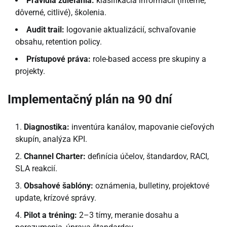
Pravidlá zdieľania:
klasifikácia informácií (interné,
dôverné, citlivé), školenia.
Audit trail:
logovanie aktualizácií, schvaľovanie
obsahu, retention policy.
Prístupové práva:
role-based access pre skupiny a
projekty.
Implementačný plán na 90 dní
Diagnostika:
inventúra kanálov, mapovanie cieľových
skupín, analýza KPI.
Channel Charter:
definícia účelov, štandardov, RACI,
SLA reakcií.
Obsahové šablóny:
oznámenia, bulletiny, projektové
update, krízové správy.
Pilot a tréning:
2–3 tímy, meranie dosahu a