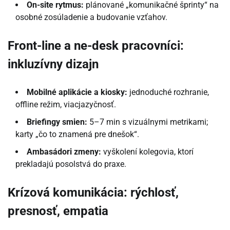
On-site rytmus:
plánované „komunikačné šprinty“ na
osobné zosúladenie a budovanie vzťahov.
Front-line a ne-desk pracovníci:
inkluzívny dizajn
Mobilné aplikácie a kiosky:
jednoduché rozhranie,
offline režim, viacjazyčnosť.
Briefingy smien:
5–7 min s vizuálnymi metrikami;
karty „čo to znamená pre dnešok“.
Ambasádori zmeny:
vyškolení kolegovia, ktorí
prekladajú posolstvá do praxe.
Krízová komunikácia: rýchlosť,
presnosť, empatia