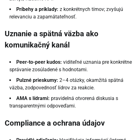
Príbehy a príklady:
z konkrétnych tímov; zvyšujú
relevanciu a zapamätateľnosť.
Uznanie a spätná väzba ako
komunikačný kanál
Peer-to-peer kudos:
viditeľné uznania pre konkrétne
správanie zosúladené s hodnotami.
Pulzné prieskumy:
2–4 otázky, okamžitá spätná
väzba, zodpovednosť lídrov za reakcie.
AMA s lídrami:
pravidelná otvorená diskusia s
transparentnými odpoveďami.
Compliance a ochrana údajov