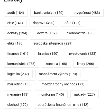
audit
(184)
bankovníctvo
(150)
bezpečnosť
(483)
ciele
(141)
doprava
(490)
dáta
(127)
dôkazy
(134)
dôvera
(169)
ekonometria
(160)
etika
(190)
európska integrácia
(229)
financie
(161)
hranice
(150)
investovanie
(123)
komunikácia
(278)
kontrola
(168)
limity
(266)
logistika
(237)
manažment výroby
(173)
marketing
(135)
medzinárodný obchod
(171)
meranie
(193)
monitoring
(145)
náklady
(227)
obchod
(179)
operácie na finančnom trhu
(142)