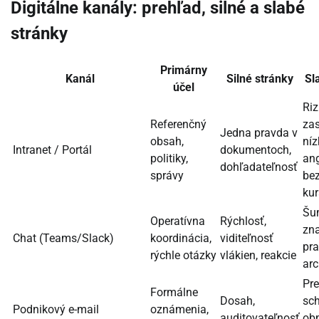
Digitálne kanály: prehľad, silné a slabé
stránky
Primárny
Kanál
Silné stránky
Sl
účel
Riz
Referenčný
zas
Jedna pravda v
obsah,
níz
Intranet / Portál
dokumentoch,
politiky,
an
dohľadateľnosť
správy
be
kur
Šum
Operatívna
Rýchlosť,
zna
Chat (Teams/Slack)
koordinácia,
viditeľnosť
pra
rýchle otázky
vlákien, reakcie
arc
Pr
Formálne
Dosah,
sch
Podnikový e-mail
oznámenia,
auditovateľnosť
ob