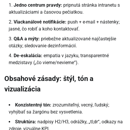
Jedno centrum pravdy:
pripnutá stránka intranetu s
aktualizáciami a časovou pečiatkou.
Viackanálové notifikácie:
push + e-mail + nástenky;
jasné, čo robiť a koho kontaktovať.
Q&A a mýty:
priebežne aktualizované najčastejšie
otázky; sledovanie dezinformácií.
De-eskalácia:
empatia v jazyku, transparentné
medzistavy („čo vieme/nevieme“).
Obsahové zásady: štýl, tón a
vizualizácia
Konzistentný tón:
zrozumiteľný, vecný, ľudský;
vyhýbať sa žargónu bez vysvetlenia.
Struktúra:
nadpisy H2/H3, odrážky, „tl;dr“, odkazy na
zdroje, vizuálne KPI.