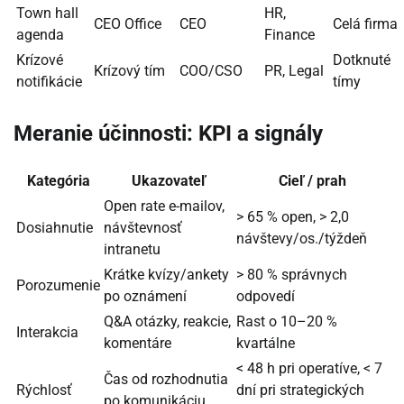
Town hall
HR,
CEO Office
CEO
Celá firma
agenda
Finance
Krízové
Dotknuté
Krízový tím
COO/CSO
PR, Legal
notifikácie
tímy
Meranie účinnosti: KPI a signály
Kategória
Ukazovateľ
Cieľ / prah
Open rate e-mailov,
> 65 % open, > 2,0
Dosiahnutie
návštevnosť
návštevy/os./týždeň
intranetu
Krátke kvízy/ankety
> 80 % správnych
Porozumenie
po oznámení
odpovedí
Q&A otázky, reakcie,
Rast o 10–20 %
Interakcia
komentáre
kvartálne
< 48 h pri operatíve, < 7
Čas od rozhodnutia
Rýchlosť
dní pri strategických
po komunikáciu