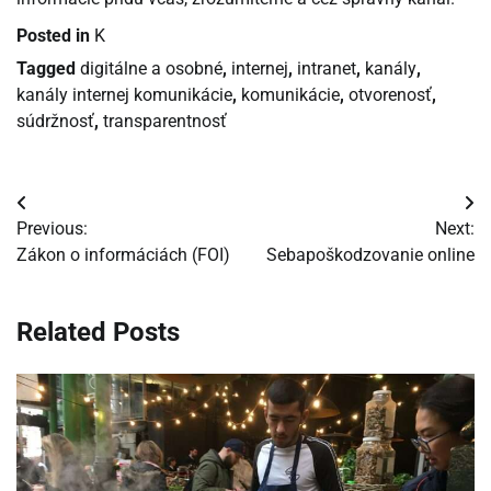
Posted in
K
Tagged
digitálne a osobné
,
internej
,
intranet
,
kanály
,
kanály internej komunikácie
,
komunikácie
,
otvorenosť
,
súdržnosť
,
transparentnosť
Navigácia
Previous:
Next:
v
Zákon o informáciách (FOI)
Sebapoškodzovanie online
článku
Related Posts