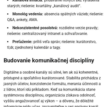
Kanálová inflácia:
pridávanie nových bez vyradenia
starých; riešenie: kvartálny „kanálový audit“.
Monológ vedenia:
absencia spätných väzieb; riešenie:
Q&A, ankety, AMA.
Nekonzistentné posolstvá:
rozdielne verzie pravdy;
riešenie: centralizovaný intranet a schvaľovanie.
Preťaženie:
príliš veľa správ; riešenie: kurátorstvo,
tl;dr, zjednotený kalendár a tagy.
Budovanie komunikačnej disciplíny
Digitálne a osobné kanály sú silné, len ak sú koherentné,
prístupné a spoľahlivo kurátorované. Stabilita prichádza z
jasných účelov, konzistencie formátu, merania účinnosti a
z lídrov, ktorí idú príkladom. Keď sa komunikácia stane
systémovou disciplínou, organizácia získava odolnosť,
vyššiu angažovanosť aj výkon – a dôveru, že dôležité
informácie prídu včas, zrozumiteľne a cez správny kanál.