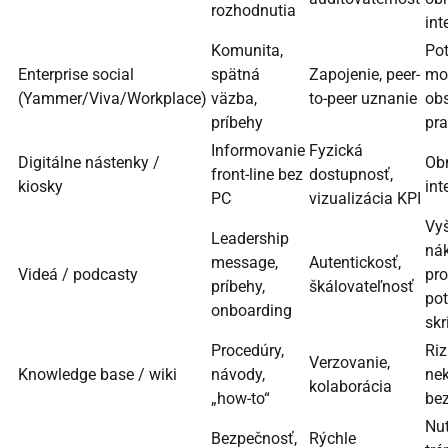
rozhodnutia
int
Komunita,
Po
Enterprise social
spätná
Zapojenie, peer-
mo
(Yammer/Viva/Workplace)
väzba,
to-peer uznanie
ob
príbehy
pra
Informovanie
Fyzická
Digitálne nástenky /
Ob
front-line bez
dostupnosť,
kiosky
int
PC
vizualizácia KPI
Vyš
Leadership
ná
message,
Autentickosť,
Videá / podcasty
pro
príbehy,
škálovateľnosť
po
onboarding
skr
Procedúry,
Riz
Verzovanie,
Knowledge base / wiki
návody,
nek
kolaborácia
„how-to“
bez
Nu
Bezpečnosť,
Rýchle