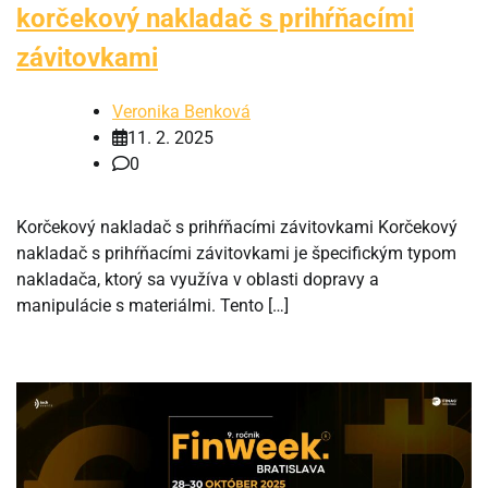
korčekový nakladač s prihŕňacími
závitovkami
Veronika Benková
11. 2. 2025
0
Korčekový nakladač s prihŕňacími závitovkami Korčekový
nakladač s prihŕňacími závitovkami je špecifickým typom
nakladača, ktorý sa využíva v oblasti dopravy a
manipulácie s materiálmi. Tento […]