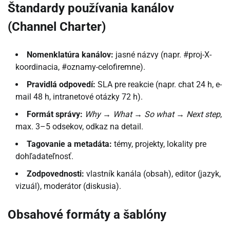
Štandardy používania kanálov
(Channel Charter)
Nomenklatúra kanálov:
jasné názvy (napr. #proj-X-
koordinacia, #oznamy-celofiremne).
Pravidlá odpovedí:
SLA pre reakcie (napr. chat 24 h, e-
mail 48 h, intranetové otázky 72 h).
Formát správy:
Why → What → So what → Next step
,
max. 3–5 odsekov, odkaz na detail.
Tagovanie a metadáta:
témy, projekty, lokality pre
dohľadateľnosť.
Zodpovednosti:
vlastník kanála (obsah), editor (jazyk,
vizuál), moderátor (diskusia).
Obsahové formáty a šablóny