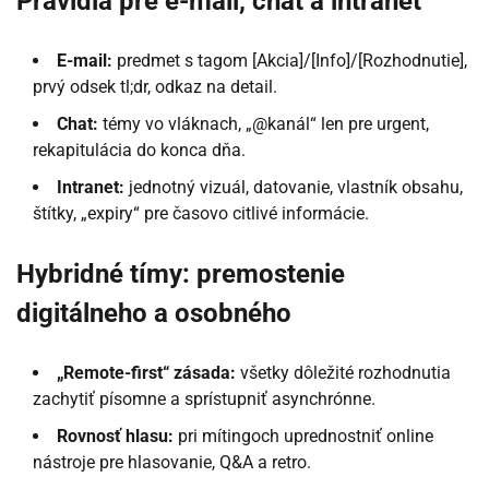
Pravidlá pre e-mail, chat a intranet
E-mail:
predmet s tagom [Akcia]/[Info]/[Rozhodnutie],
prvý odsek tl;dr, odkaz na detail.
Chat:
témy vo vláknach, „@kanál“ len pre urgent,
rekapitulácia do konca dňa.
Intranet:
jednotný vizuál, datovanie, vlastník obsahu,
štítky, „expiry“ pre časovo citlivé informácie.
Hybridné tímy: premostenie
digitálneho a osobného
„Remote-first“ zásada:
všetky dôležité rozhodnutia
zachytiť písomne a sprístupniť asynchrónne.
Rovnosť hlasu:
pri mítingoch uprednostniť online
nástroje pre hlasovanie, Q&A a retro.