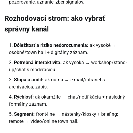
pozorovanie, uznanie, zber signálov.
Rozhodovací strom: ako vybrať
správny kanál
Dôležitosť a riziko nedorozumenia:
ak vysoké →
osobné/town hall + digitálny záznam.
Potrebná interaktivita:
ak vysoká → workshop/stand-
up/chat s moderáciou.
Stopa a audit:
ak nutná → e-mail/intranet s
archiváciou, zápis.
Rýchlosť:
ak okamžite → chat/notifikácia + následný
formálny záznam.
Segment:
front-line → nástenky/kiosky + briefing;
remote → video/online town hall.