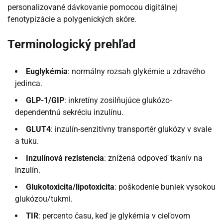
personalizované dávkovanie pomocou digitálnej
fenotypizácie a polygenických skóre.
Terminologický prehľad
Euglykémia
: normálny rozsah glykémie u zdravého
jedinca.
GLP-1/GIP
: inkretíny zosilňujúce glukózo-
dependentnú sekréciu inzulínu.
GLUT4
: inzulín-senzitívny transportér glukózy v svale
a tuku.
Inzulínová rezistencia
: znížená odpoveď tkanív na
inzulín.
Glukotoxicita/lipotoxicita
: poškodenie buniek vysokou
glukózou/tukmi.
TIR
: percento času, keď je glykémia v cieľovom