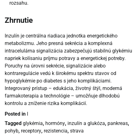
rozsahu.
Zhrnutie
Inzulín je centrálna riadiaca jednotka energetického
metabolizmu. Jeho presná sekrécia a komplexná
intracelulárna signalizácia zabezpečujú stabilnú glykémiu
napriek kolísaniu príjmu potravy a energetickej potreby.
Poruchy na úrovni sekrécie, signalizácie alebo
kontraregulácie vedú k širokému spektru stavov od
hypoglykémie po diabetes s jeho komplikáciami.
Integrovaný prístup – edukácia, životný štýl, moderná
farmakoterapia a technológie – umožňuje dlhodobú
kontrolu a zníženie rizika komplikácií.
Posted in
I
Tagged
glykémia
,
hormóny
,
inzulín a glukóza
,
pankreas
,
pohyb
,
receptory
,
rezistencia
,
strava