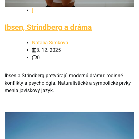
I
Ibsen, Strindberg a dráma
Natália Šimková
3. 12. 2025
0
Ibsen a Strindberg pretvárajú modernú drámu: rodinné
konflikty a psychológia. Naturalistické a symbolické prvky
menia javiskový jazyk.