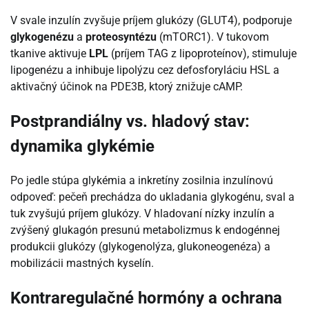
V svale inzulín zvyšuje príjem glukózy (GLUT4), podporuje
glykogenézu
a
proteosyntézu
(mTORC1). V tukovom
tkanive aktivuje
LPL
(príjem TAG z lipoproteínov), stimuluje
lipogenézu a inhibuje lipolýzu cez defosforyláciu HSL a
aktivačný účinok na PDE3B, ktorý znižuje cAMP.
Postprandiálny vs. hladový stav:
dynamika glykémie
Po jedle stúpa glykémia a inkretíny zosilnia inzulínovú
odpoveď: pečeň prechádza do ukladania glykogénu, sval a
tuk zvyšujú príjem glukózy. V hladovaní nízky inzulín a
zvýšený glukagón presunú metabolizmus k endogénnej
produkcii glukózy (glykogenolýza, glukoneogenéza) a
mobilizácii mastných kyselín.
Kontraregulačné hormóny a ochrana