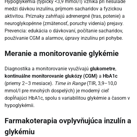
Hypoglykémia (typicky <3,9 mmol/l) vzniká pri nesúlade
medzi dávkou inzulínu, príjmom sacharidov a fyzickou
aktivitou. Príznaky zahŕňajú adrenergné (tras, potenie) a
neuroglykopénne (zmätenosť, poruchy videnia) prejavy.
Prevencia: edukácia o dávkovaní, počítanie sacharidov,
používanie CGM a alarmov, úpravy inzulínu pri pohybe.
Meranie a monitorovanie glykémie
Diagnostika a monitorovanie využívajú
glukometre
,
kontinuálne monitorovanie glukózy (CGM)
a
HbA1c
(priemy 2–3 mesiace).
Time in Range
(TIR, 3,9–10,0
mmol/l pre mnohých dospelých) je moderný cieľ
dopĺňajúci HbA1c, spolu s variabilitou glykémie a časom v
hypoglykémii.
Farmakoterapia ovplyvňujúca inzulín a
glykémiu