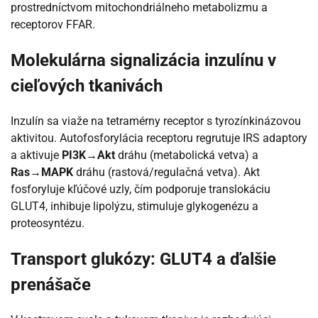
prostredníctvom mitochondriálneho metabolizmu a
receptorov FFAR.
Molekulárna signalizácia inzulínu v
cieľových tkanivách
Inzulín sa viaže na tetramérny receptor s tyrozínkinázovou
aktivitou. Autofosforylácia receptoru regrutuje IRS adaptory
a aktivuje
PI3K→Akt
dráhu (metabolická vetva) a
Ras→MAPK
dráhu (rastová/regulačná vetva). Akt
fosforyluje kľúčové uzly, čím podporuje translokáciu
GLUT4, inhibuje lipolýzu, stimuluje glykogenézu a
proteosyntézu.
Transport glukózy: GLUT4 a ďalšie
prenášače