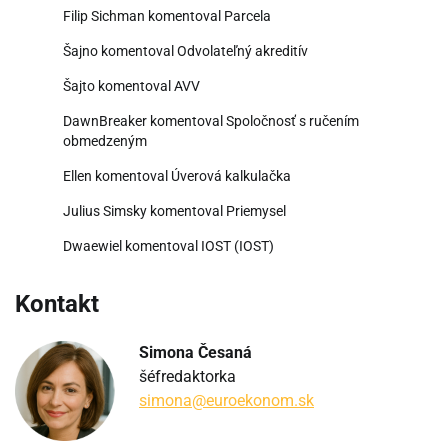
Filip Sichman
komentoval
Parcela
Šajno
komentoval
Odvolateľný akreditív
Šajto
komentoval
AVV
DawnBreaker
komentoval
Spoločnosť s ručením
obmedzeným
Ellen
komentoval
Úverová kalkulačka
Julius Simsky
komentoval
Priemysel
Dwaewiel
komentoval
IOST (IOST)
Kontakt
Simona Česaná
šéfredaktorka
simona@euroekonom.sk