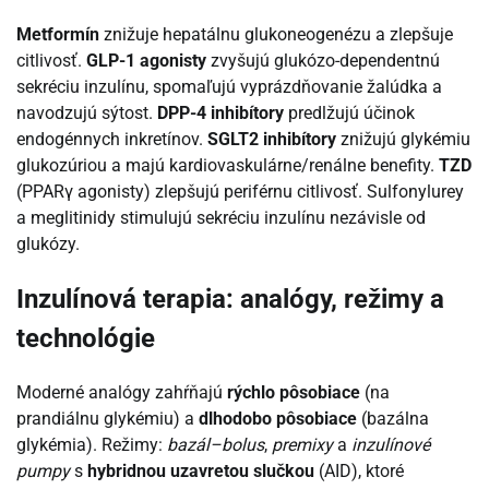
Metformín
znižuje hepatálnu glukoneogenézu a zlepšuje
citlivosť.
GLP-1 agonisty
zvyšujú glukózo-dependentnú
sekréciu inzulínu, spomaľujú vyprázdňovanie žalúdka a
navodzujú sýtost.
DPP-4 inhibítory
predlžujú účinok
endogénnych inkretínov.
SGLT2 inhibítory
znižujú glykémiu
glukozúriou a majú kardiovaskulárne/renálne benefity.
TZD
(PPARγ agonisty) zlepšujú periférnu citlivosť. Sulfonylurey
a meglitinidy stimulujú sekréciu inzulínu nezávisle od
glukózy.
Inzulínová terapia: analógy, režimy a
technológie
Moderné analógy zahŕňajú
rýchlo pôsobiace
(na
prandiálnu glykémiu) a
dlhodobo pôsobiace
(bazálna
glykémia). Režimy:
bazál–bolus
,
premixy
a
inzulínové
pumpy
s
hybridnou uzavretou slučkou
(AID), ktoré