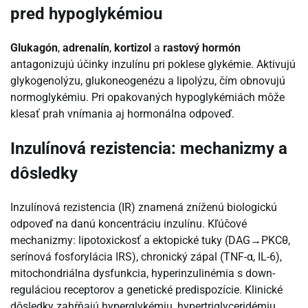
pred hypoglykémiou
Glukagón
,
adrenalín
,
kortizol
a
rastový hormón
antagonizujú účinky inzulínu pri poklese glykémie. Aktivujú
glykogenolýzu, glukoneogenézu a lipolýzu, čím obnovujú
normoglykémiu. Pri opakovaných hypoglykémiách môže
klesať prah vnímania aj hormonálna odpoveď.
Inzulínová rezistencia: mechanizmy a
dôsledky
Inzulínová rezistencia (IR) znamená zníženú biologickú
odpoveď na danú koncentráciu inzulínu. Kľúčové
mechanizmy: lipotoxickosť a ektopické tuky (DAG→PKCθ,
serínová fosforylácia IRS), chronický zápal (TNF-α, IL-6),
mitochondriálna dysfunkcia, hyperinzulinémia s down-
reguláciou receptorov a genetické predispozície. Klinické
dôsledky zahŕňajú hyperglykémiu, hypertriglyceridémiu,