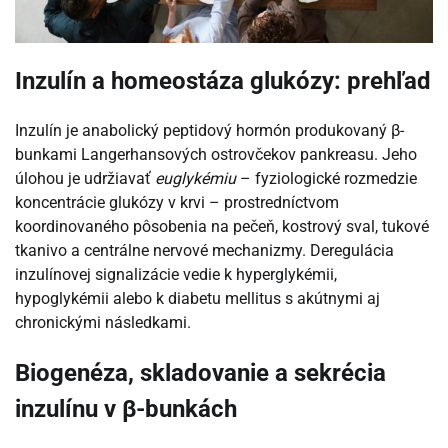
Inzulín a homeostáza glukózy: prehľad
Inzulín je anabolický peptidový hormón produkovaný β-
bunkami Langerhansových ostrovčekov pankreasu. Jeho
úlohou je udržiavať
euglykémiu
– fyziologické rozmedzie
koncentrácie glukózy v krvi – prostredníctvom
koordinovaného pôsobenia na pečeň, kostrový sval, tukové
tkanivo a centrálne nervové mechanizmy. Deregulácia
inzulínovej signalizácie vedie k hyperglykémii,
hypoglykémii alebo k diabetu mellitus s akútnymi aj
chronickými následkami.
Biogenéza, skladovanie a sekrécia
inzulínu v β-bunkách