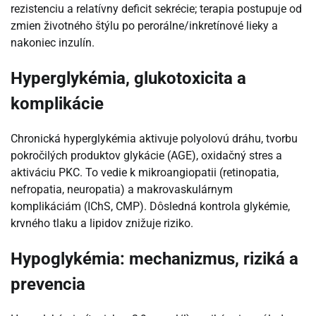
rezistenciu a relatívny deficit sekrécie; terapia postupuje od
zmien životného štýlu po perorálne/inkretínové lieky a
nakoniec inzulín.
Hyperglykémia, glukotoxicita a
komplikácie
Chronická hyperglykémia aktivuje polyolovú dráhu, tvorbu
pokročilých produktov glykácie (AGE), oxidačný stres a
aktiváciu PKC. To vedie k mikroangiopatii (retinopatia,
nefropatia, neuropatia) a makrovaskulárnym
komplikáciám (IChS, CMP). Dôsledná kontrola glykémie,
krvného tlaku a lipidov znižuje riziko.
Hypoglykémia: mechanizmus, riziká a
prevencia