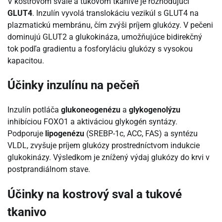
V kostrovom svale a tukovom tkanive je rozhodujúci
GLUT4
. Inzulín vyvolá translokáciu vezikúl s GLUT4 na
plazmatickú membránu, čím zvýši príjem glukózy. V pečeni
dominujú GLUT2 a glukokináza, umožňujúce bidirekčný
tok podľa gradientu a fosforyláciu glukózy s vysokou
kapacitou.
Účinky inzulínu na pečeň
Inzulín potláča
glukoneogenézu
a
glykogenolýzu
inhibíciou FOXO1 a aktiváciou glykogén syntázy.
Podporuje
lipogenézu
(SREBP-1c, ACC, FAS) a syntézu
VLDL, zvyšuje príjem glukózy prostredníctvom indukcie
glukokinázy. Výsledkom je znížený výdaj glukózy do krvi v
postprandiálnom stave.
Účinky na kostrový sval a tukové
tkanivo