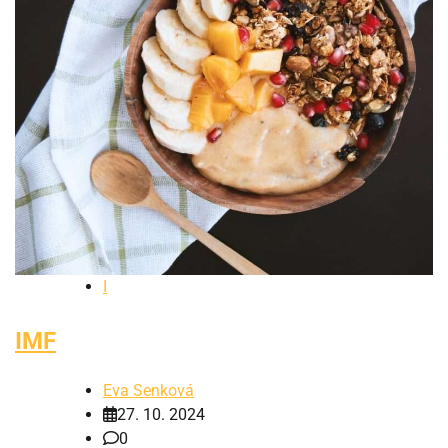
I
IMF
Eva Senková
27. 10. 2024
0