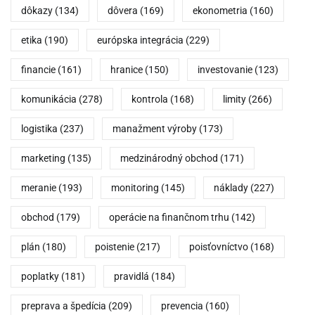
dôkazy
(134)
dôvera
(169)
ekonometria
(160)
etika
(190)
európska integrácia
(229)
financie
(161)
hranice
(150)
investovanie
(123)
komunikácia
(278)
kontrola
(168)
limity
(266)
logistika
(237)
manažment výroby
(173)
marketing
(135)
medzinárodný obchod
(171)
meranie
(193)
monitoring
(145)
náklady
(227)
obchod
(179)
operácie na finančnom trhu
(142)
plán
(180)
poistenie
(217)
poisťovníctvo
(168)
poplatky
(181)
pravidlá
(184)
preprava a špedícia
(209)
prevencia
(160)