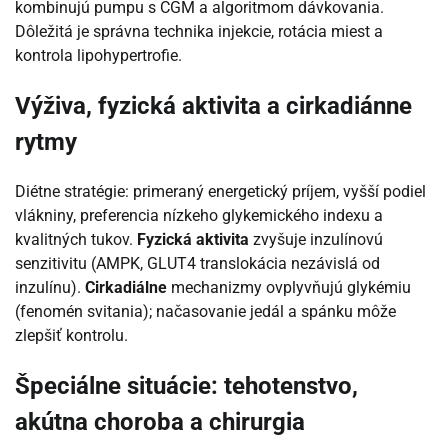
kombinujú pumpu s CGM a algoritmom dávkovania.
Dôležitá je správna technika injekcie, rotácia miest a
kontrola lipohypertrofie.
Výživa, fyzická aktivita a cirkadiánne
rytmy
Diétne stratégie: primeraný energetický príjem, vyšší podiel
vlákniny, preferencia nízkeho glykemického indexu a
kvalitných tukov.
Fyzická aktivita
zvyšuje inzulínovú
senzitivitu (AMPK, GLUT4 translokácia nezávislá od
inzulínu).
Cirkadiálne
mechanizmy ovplyvňujú glykémiu
(fenomén svitania); načasovanie jedál a spánku môže
zlepšiť kontrolu.
Špeciálne situácie: tehotenstvo,
akútna choroba a chirurgia