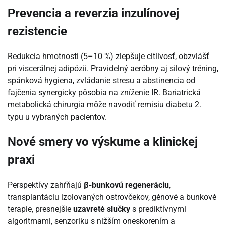
Prevencia a reverzia inzulínovej
rezistencie
Redukcia hmotnosti (5–10 %) zlepšuje citlivosť, obzvlášť
pri viscerálnej adipózii. Pravidelný aeróbny aj silový tréning,
spánková hygiena, zvládanie stresu a abstinencia od
fajčenia synergicky pôsobia na zníženie IR. Bariatrická
metabolická chirurgia môže navodiť remisiu diabetu 2.
typu u vybraných pacientov.
Nové smery vo výskume a klinickej
praxi
Perspektívy zahŕňajú
β-bunkovú regeneráciu
,
transplantáciu izolovaných ostrovčekov, génové a bunkové
terapie, presnejšie
uzavreté slučky
s prediktívnymi
algoritmami, senzoriku s nižším oneskorením a