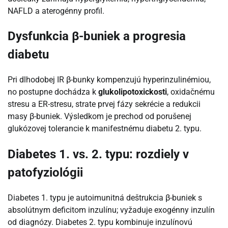
NAFLD a aterogénny profil.
Dysfunkcia β-buniek a progresia
diabetu
Pri dlhodobej IR β-bunky kompenzujú hyperinzulinémiou,
no postupne dochádza k
glukolipotoxickosti
, oxidačnému
stresu a ER-stresu, strate prvej fázy sekrécie a redukcii
masy β-buniek. Výsledkom je prechod od porušenej
glukózovej tolerancie k manifestnému diabetu 2. typu.
Diabetes 1. vs. 2. typu: rozdiely v
patofyziológii
Diabetes 1. typu je autoimunitná deštrukcia β-buniek s
absolútnym deficitom inzulínu; vyžaduje exogénny inzulín
od diagnózy. Diabetes 2. typu kombinuje inzulínovú