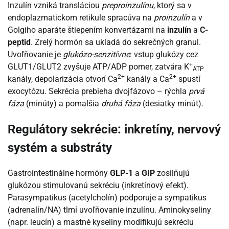
Inzulín vzniká transláciou
preproinzulínu
, ktorý sa v
endoplazmatickom retikule spracúva na
proinzulín
a v
Golgiho aparáte štiepením konvertázami na
inzulín
a
C-
peptid
. Zrelý hormón sa ukladá do sekrečných granul.
Uvoľňovanie je
glukózo-senzitívne
: vstup glukózy cez
+
GLUT1/GLUT2 zvyšuje ATP/ADP pomer, zatvára K
ATP
2+
2+
kanály, depolarizácia otvorí Ca
kanály a Ca
spustí
exocytózu. Sekrécia prebieha dvojfázovo – rýchla
prvá
fáza
(minúty) a pomalšia
druhá fáza
(desiatky minút).
Regulátory sekrécie: inkretíny, nervový
systém a substráty
Gastrointestinálne hormóny
GLP-1
a
GIP
zosilňujú
glukózou stimulovanú sekréciu (inkretínový efekt).
Parasympatikus (acetylcholín) podporuje a sympatikus
(adrenalín/NA) tlmí uvoľňovanie inzulínu. Aminokyseliny
(napr. leucín) a mastné kyseliny modifikujú sekréciu