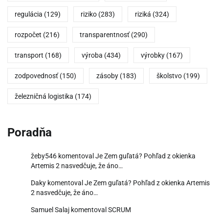
regulácia
(129)
riziko
(283)
riziká
(324)
rozpočet
(216)
transparentnosť
(290)
transport
(168)
výroba
(434)
výrobky
(167)
zodpovednosť
(150)
zásoby
(183)
školstvo
(199)
železničná logistika
(174)
Poradňa
žeby546
komentoval
Je Zem guľatá? Pohľad z okienka
Artemis 2 nasvedčuje, že áno…
Daky
komentoval
Je Zem guľatá? Pohľad z okienka Artemis
2 nasvedčuje, že áno…
Samuel Salaj
komentoval
SCRUM