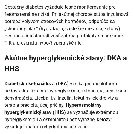
Gestačný diabetes vyžaduje tesné monitorovanie pre
fetomaternálne riziká. Pri akútnej chorobe stúpa inzulínová
potreba vplyvom stresových hormónov; odporúča sa
„chorobný plán“ (hydratácia, častejšie merania, ketóny).
Perioperačná starostlivosť zahŕňa protokoly na udržanie
TIR a prevenciu hypo/hyperglykémie.
Akútne hyperglykemické stavy: DKA a
HHS
Diabetická ketoacidóza (DKA)
vzniká pri absolútnom
nedostatku inzulínu: hyperglykémia, ketonémia, acidóza a
dehydratácia. Liečba: i.v. inzulín, tekutiny, elektrolyty a
terapia precipitujúcej príčiny.
Hyperosmolárny
hyperglykemický stav (HHS)
sa vyznačuje extrémnou
hyperglykémiou a osmolalitou bez výraznej ketózy;
vyžaduje opatrnú rehydratáciu a inzulín.