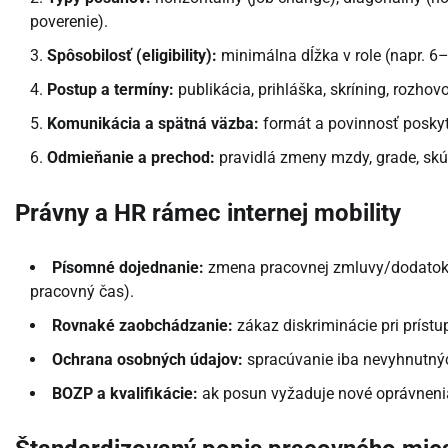
poverenie).
Spôsobilosť (eligibility):
minimálna dĺžka v role (napr. 6
Postup a termíny:
publikácia, prihláška, skríning, rozhov
Komunikácia a spätná väzba:
formát a povinnosť poskyt
Odmieňanie a prechod:
pravidlá zmeny mzdy, grade, skú
Právny a HR rámec internej mobility
Písomné dojednanie:
zmena pracovnej zmluvy/dodatok 
pracovný čas).
Rovnaké zaobchádzanie:
zákaz diskriminácie pri prístup
Ochrana osobných údajov:
spracúvanie iba nevyhnutných
BOZP a kvalifikácie:
ak posun vyžaduje nové oprávneni