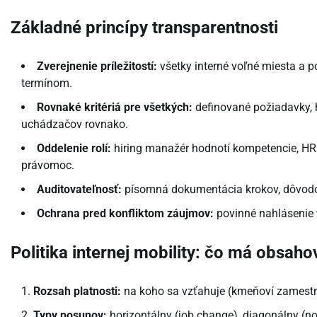
Základné princípy transparentnosti
Zverejnenie príležitostí:
všetky interné voľné miesta a p
termínom.
Rovnaké kritériá pre všetkých:
definované požiadavky, 
uchádzačov rovnako.
Oddelenie rolí:
hiring manažér hodnotí kompetencie, HR
právomoc.
Auditovateľnosť:
písomná dokumentácia krokov, dôvodov
Ochrana pred konfliktom záujmov:
povinné nahlásenie v
Politika internej mobility: čo má obsaho
Rozsah platnosti:
na koho sa vzťahuje (kmeňoví zamestnan
Typy posunov:
horizontálny (job change), diagonálny (nov