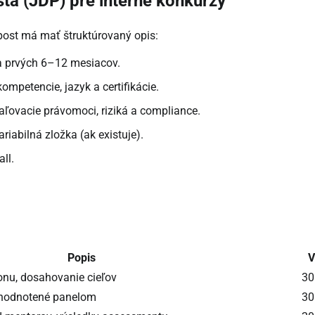
ta (JDP) pre interné konkurzy
post má mať štruktúrovaný opis:
a prvých 6–12 mesiacov.
ompetencie, jazyk a certifikácie.
aľovacie právomoci, riziká a compliance.
iabilná zložka (ak existuje).
ll.
Popis
V
onu, dosahovanie cieľov
30
, hodnotené panelom
30