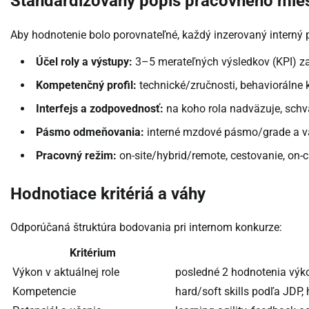
Štandardizovaný popis pracovného mies
Aby hodnotenie bolo porovnateľné, každý inzerovaný interný 
Účel roly a výstupy:
3–5 merateľných výsledkov (KPI) z
Kompetenčný profil:
technické/zručnosti, behaviorálne k
Interfejs a zodpovednosť:
na koho rola nadväzuje, schv
Pásmo odmeňovania:
interné mzdové pásmo/grade a var
Pracovný režim:
on-site/hybrid/remote, cestovanie, on-ca
Hodnotiace kritériá a váhy
Odporúčaná štruktúra bodovania pri internom konkurze:
Kritérium
Výkon v aktuálnej role
posledné 2 hodnotenia výk
Kompetencie
hard/soft skills podľa JDP