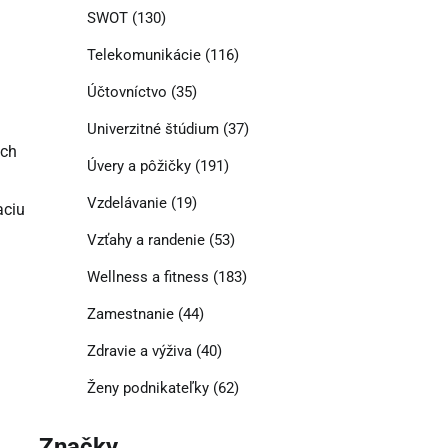
SWOT
(130)
Telekomunikácie
(116)
Účtovníctvo
(35)
Univerzitné štúdium
(37)
ých
Úvery a pôžičky
(191)
Vzdelávanie
(19)
aciu
Vzťahy a randenie
(53)
Wellness a fitness
(183)
Zamestnanie
(44)
Zdravie a výživa
(40)
Ženy podnikateľky
(62)
Značky