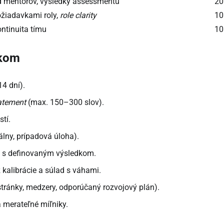
 od mentorov, výsledky assessmentu
20
ožiadavkami roly,
role clarity
10
ntinuita tímu
10
okom
14 dní).
tatement
(max. 150–300 slov).
tí.
lny, prípadová úloha).
t s definovaným výsledkom.
kalibrácie a súlad s váhami.
tránky, medzery, odporúčaný rozvojový plán).
 merateľné míľniky.