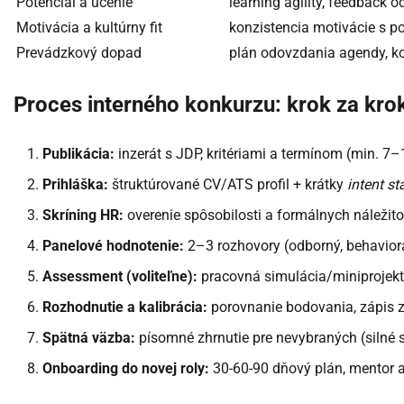
Potenciál a učenie
learning agility, feedback
Motivácia a kultúrny fit
konzistencia motivácie s p
Prevádzkový dopad
plán odovzdania agendy, ko
Proces interného konkurzu: krok za kr
Publikácia:
inzerát s JDP, kritériami a termínom (min. 7–
Prihláška:
štruktúrované CV/ATS profil + krátky
intent s
Skríning HR:
overenie spôsobilosti a formálnych náležitos
Panelové hodnotenie:
2–3 rozhovory (odborný, behaviorá
Assessment (voliteľne):
pracovná simulácia/miniprojek
Rozhodnutie a kalibrácia:
porovnanie bodovania, zápis z 
Spätná väzba:
písomné zhrnutie pre nevybraných (silné s
Onboarding do novej roly:
30-60-90 dňový plán, mentor a