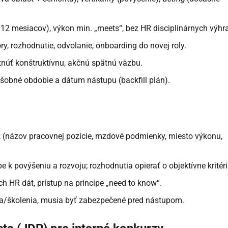
–12 mesiacov), výkon min. „meets“, bez HR disciplinárnych výhr
ory, rozhodnutie, odvolanie, onboarding do novej roly.
núť konštruktívnu, akčnú spätnú väzbu.
šobné obdobie a dátum nástupu (backfill plán).
(názov pracovnej pozície, mzdové podmienky, miesto výkonu,
e k povýšeniu a rozvoju; rozhodnutia opierať o objektívne kritéri
 HR dát, prístup na princípe „need to know“.
a/školenia, musia byť zabezpečené pred nástupom.