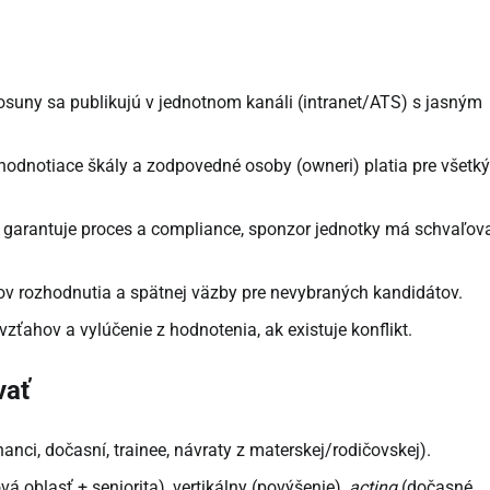
osuny sa publikujú v jednotnom kanáli (intranet/ATS) s jasným
hodnotiace škály a zodpovedné osoby (owneri) platia pre všetk
 garantuje proces a compliance, sponzor jednotky má schvaľov
 rozhodnutia a spätnej väzby pre nevybraných kandidátov.
zťahov a vylúčenie z hodnotenia, ak existuje konflikt.
vať
ci, dočasní, trainee, návraty z materskej/rodičovskej).
á oblasť + seniorita), vertikálny (povýšenie),
acting
(dočasné