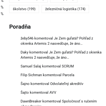
 %
 %
školstvo
(199)
železničná logistika
(174)
 %
Poradňa
žeby546
komentoval
Je Zem guľatá? Pohľad z
okienka Artemis 2 nasvedčuje, že áno…
Daky
komentoval
Je Zem guľatá? Pohľad z okienka
Artemis 2 nasvedčuje, že áno…
Samuel Salaj
komentoval
SCRUM
Filip Sichman
komentoval
Parcela
Šajno
komentoval
Odvolateľný akreditív
Šajto
komentoval
AVV
DawnBreaker
komentoval
Spoločnosť s ručením