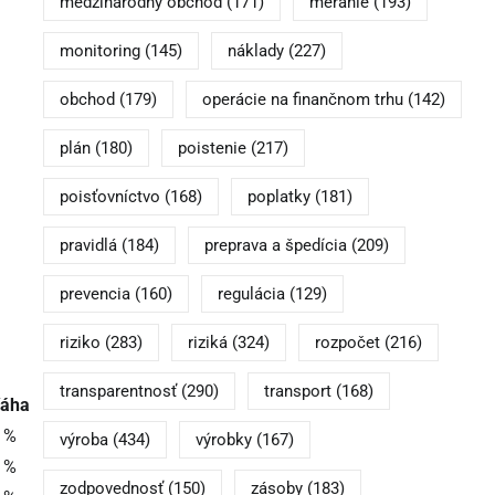
medzinárodný obchod
(171)
meranie
(193)
monitoring
(145)
náklady
(227)
obchod
(179)
operácie na finančnom trhu
(142)
plán
(180)
poistenie
(217)
poisťovníctvo
(168)
poplatky
(181)
pravidlá
(184)
preprava a špedícia
(209)
prevencia
(160)
regulácia
(129)
riziko
(283)
riziká
(324)
rozpočet
(216)
transparentnosť
(290)
transport
(168)
áha
 %
výroba
(434)
výrobky
(167)
 %
zodpovednosť
(150)
zásoby
(183)