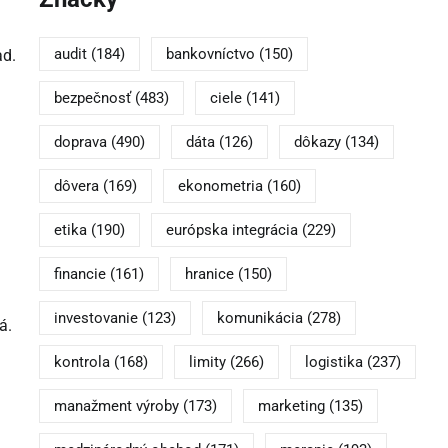
audit
(184)
bankovníctvo
(150)
ad.
bezpečnosť
(483)
ciele
(141)
doprava
(490)
dáta
(126)
dôkazy
(134)
dôvera
(169)
ekonometria
(160)
etika
(190)
európska integrácia
(229)
financie
(161)
hranice
(150)
investovanie
(123)
komunikácia
(278)
á.
kontrola
(168)
limity
(266)
logistika
(237)
manažment výroby
(173)
marketing
(135)