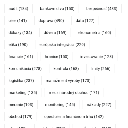
audit
(184)
bankovníctvo
(150)
bezpečnosť
(483)
ciele
(141)
doprava
(490)
dáta
(127)
dôkazy
(134)
dôvera
(169)
ekonometria
(160)
etika
(190)
európska integrácia
(229)
financie
(161)
hranice
(150)
investovanie
(123)
komunikácia
(278)
kontrola
(168)
limity
(266)
logistika
(237)
manažment výroby
(173)
marketing
(135)
medzinárodný obchod
(171)
meranie
(193)
monitoring
(145)
náklady
(227)
obchod
(179)
operácie na finančnom trhu
(142)