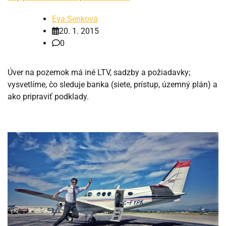
Eva Senková
20. 1. 2015
0
Úver na pozemok má iné LTV, sadzby a požiadavky;
vysvetlíme, čo sleduje banka (siete, prístup, územný plán) a
ako pripraviť podklady.