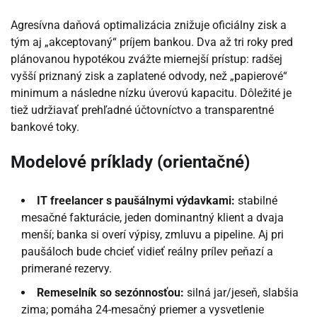
Agresívna daňová optimalizácia znižuje oficiálny zisk a
tým aj „akceptovaný“ príjem bankou. Dva až tri roky pred
plánovanou hypotékou zvážte miernejší prístup: radšej
vyšší priznaný zisk a zaplatené odvody, než „papierové“
minimum a následne nízku úverovú kapacitu. Dôležité je
tiež udržiavať prehľadné účtovníctvo a transparentné
bankové toky.
Modelové príklady (orientačné)
IT freelancer s paušálnymi výdavkami:
stabilné
mesačné fakturácie, jeden dominantný klient a dvaja
menší; banka si overí výpisy, zmluvu a pipeline. Aj pri
paušáloch bude chcieť vidieť reálny prílev peňazí a
primerané rezervy.
Remeselník so sezónnosťou:
silná jar/jeseň, slabšia
zima; pomáha 24-mesačný priemer a vysvetlenie