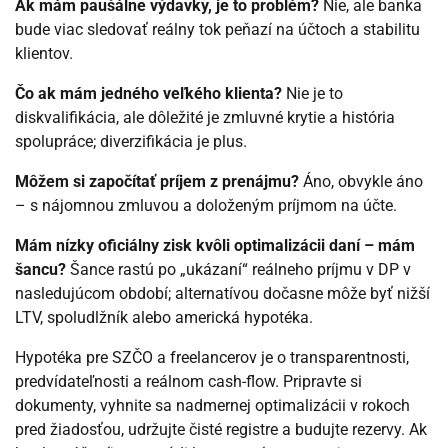
Ak mám paušálne výdavky, je to problém?
Nie, ale banka
bude viac sledovať reálny tok peňazí na účtoch a stabilitu
klientov.
Čo ak mám jedného veľkého klienta?
Nie je to
diskvalifikácia, ale dôležité je zmluvné krytie a história
spolupráce; diverzifikácia je plus.
Môžem si započítať príjem z prenájmu?
Áno, obvykle áno
– s nájomnou zmluvou a doloženým príjmom na účte.
Mám nízky oficiálny zisk kvôli optimalizácii daní – mám
šancu?
Šance rastú po „ukázaní“ reálneho príjmu v DP v
nasledujúcom období; alternatívou dočasne môže byť nižší
LTV, spoludlžník alebo americká hypotéka.
Hypotéka pre SZČO a freelancerov je o transparentnosti,
predvídateľnosti a reálnom cash-flow. Pripravte si
dokumenty, vyhnite sa nadmernej optimalizácii v rokoch
pred žiadosťou, udržujte čisté registre a budujte rezervy. Ak