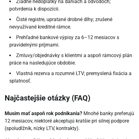
Žiadne nedoplatky na daniach a odvodoch;
potvrdenia k dispozícii.
Čisté registre, upratané drobné dlhy; zrušené
nevyužívané kreditné rámce.
Prehľadné bankové výpisy za 6–12 mesiacov s
pravidelnými príjmami.
Zmluvy/objednávky s klientmi a aspoň rámcový plán
práce na nasledujúce obdobie.
Vlastná rezerva a rozumné LTV; premyslená fixácia a
splatnosť.
Najčastejšie otázky (FAQ)
Musím mať aspoň rok podnikania?
Mnohé banky preferujú
12 mesiacov, niektoré akceptujú kratšie pri silnej podpore
(spoludlžník, nízky LTV, kontrakty).