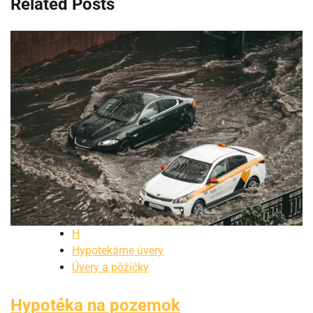
Related Posts
H
Hypotekárne úvery
Úvery a pôžičky
Hypotéka na pozemok