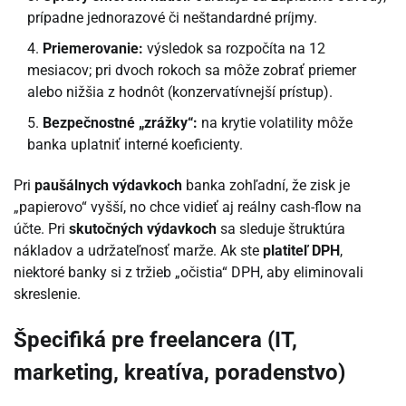
prípadne jednorazové či neštandardné príjmy.
Priemerovanie:
výsledok sa rozpočíta na 12
mesiacov; pri dvoch rokoch sa môže zobrať priemer
alebo nižšia z hodnôt (konzervatívnejší prístup).
Bezpečnostné „zrážky“:
na krytie volatility môže
banka uplatniť interné koeficienty.
Pri
paušálnych výdavkoch
banka zohľadní, že zisk je
„papierovo“ vyšší, no chce vidieť aj reálny cash-flow na
účte. Pri
skutočných výdavkoch
sa sleduje štruktúra
nákladov a udržateľnosť marže. Ak ste
platiteľ DPH
,
niektoré banky si z tržieb „očistia“ DPH, aby eliminovali
skreslenie.
Špecifiká pre freelancera (IT,
marketing, kreatíva, poradenstvo)