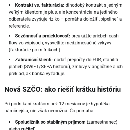
Kontrakt vs. fakturácia:
dlhodobý kontrakt s jedným
veľkým klientom je plus, ale koncentrácia na jediného
odberateľa zvyšuje riziko – pomáha doložiť „pipeline“ a
referencie.
Sezónnosť a projektovosť:
preukážte priebeh cash-
flow vo výpisoch; vysvetlite medzimesačné výkyvy
(fakturácie po míľnikoch).
Zahraniční klienti:
dodať prepočty do EUR, stabilitu
platieb (SWIFT/SEPA históriu), zmluvy v angličtine a ich
preklad, ak banka vyžaduje.
Nová SZČO: ako riešiť krátku históriu
Pri podnikaní kratšom než 12 mesiacov je hypotéka
náročnejšia, nie však nemožná. Čo pomáha:
Spoludlžník so stabilným príjmom
(zamestnanec)
alebo
ručiteľ
.