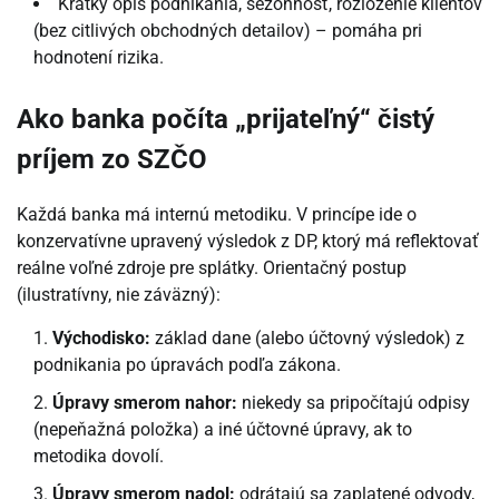
Krátky opis podnikania, sezónnosť, rozloženie klientov
(bez citlivých obchodných detailov) – pomáha pri
hodnotení rizika.
Ako banka počíta „prijateľný“ čistý
príjem zo SZČO
Každá banka má internú metodiku. V princípe ide o
konzervatívne upravený výsledok z DP, ktorý má reflektovať
reálne voľné zdroje pre splátky. Orientačný postup
(ilustratívny, nie záväzný):
Východisko:
základ dane (alebo účtovný výsledok) z
podnikania po úpravách podľa zákona.
Úpravy smerom nahor:
niekedy sa pripočítajú odpisy
(nepeňažná položka) a iné účtovné úpravy, ak to
metodika dovolí.
Úpravy smerom nadol:
odrátajú sa zaplatené odvody,