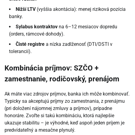
Nižší LTV
(vyššia akontácia): menej riziková pozícia
banky.
Sylabus kontraktov
na 6–12 mesiacov dopredu
(orders, rámcové dohody).
Čisté registre
a nízka zadlženosť (DTI/DSTI v
tolerancii).
Kombinácia príjmov: SZČO +
zamestnanie, rodičovský, prenájom
Ak máte viac zdrojov príjmov, banka ich môže kombinovať.
Typicky sa akceptujú príjmy zo zamestnania, z prenájmu
(pri doložení nájomnej zmluvy a príjmov), prípadne
honoráre. Zvoľte si takú kombináciu, ktorá najlepšie
ukazuje stabilitu – je výhodné, keď aspoň jeden príjem je
predvídateľný a mesačne plynulý.