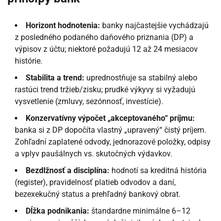
Horizont hodnotenia:
banky najčastejšie vychádzajú
z posledného podaného daňového priznania (DP) a
výpisov z účtu; niektoré požadujú 12 až 24 mesiacov
histórie.
Stabilita a trend:
uprednostňuje sa stabilný alebo
rastúci trend tržieb/zisku; prudké výkyvy si vyžadujú
vysvetlenie (zmluvy, sezónnosť, investície).
Konzervatívny výpočet „akceptovaného“ príjmu:
banka si z DP dopočíta vlastný „upravený“ čistý príjem.
Zohľadní zaplatené odvody, jednorazové položky, odpisy
a vplyv paušálnych vs. skutočných výdavkov.
Bezdlžnosť a disciplína:
hodnotí sa kreditná história
(register), pravidelnosť platieb odvodov a daní,
bezexekučný status a prehľadný bankový obrat.
Dĺžka podnikania:
štandardne minimálne 6–12