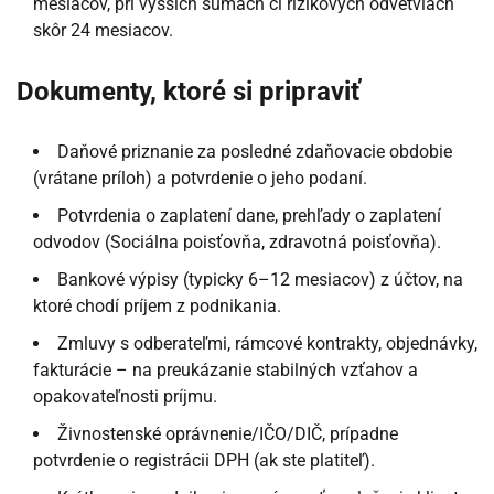
mesiacov, pri vyšších sumách či rizikových odvetviach
skôr 24 mesiacov.
Dokumenty, ktoré si pripraviť
Daňové priznanie za posledné zdaňovacie obdobie
(vrátane príloh) a potvrdenie o jeho podaní.
Potvrdenia o zaplatení dane, prehľady o zaplatení
odvodov (Sociálna poisťovňa, zdravotná poisťovňa).
Bankové výpisy (typicky 6–12 mesiacov) z účtov, na
ktoré chodí príjem z podnikania.
Zmluvy s odberateľmi, rámcové kontrakty, objednávky,
fakturácie – na preukázanie stabilných vzťahov a
opakovateľnosti príjmu.
Živnostenské oprávnenie/IČO/DIČ, prípadne
potvrdenie o registrácii DPH (ak ste platiteľ).