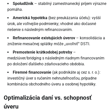
Spoludlžník
– stabilný zamestnanecký príjem výrazne
pomáha.
Americká hypotéka
(bez preukázania účelu): vyšší
úrok, ale voľnejšie podmienky; vhodné ako dočasné
riešenie s následným refinancovaním.
Refinancovanie existujúcich úverov
– konsolidácia a
zníženie mesačnej splátky môže „uvoľniť“ DSTI.
Premostenie krátkodobej potreby
–
medziúver/bridging s následným riadnym financovaním
po doložení ďalšieho zdaňovacieho obdobia.
Firemné financovanie
(ak podnikáte aj cez s. r. o.):
investičný úver s ručením nehnuteľnosťou, prípadne
kombinácia obchodného úveru a osobnej hypotéky.
Optimalizácia daní vs. schopnosť
úveru