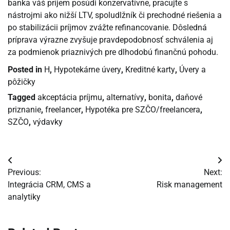
banka váš príjem posúdi konzervatívne, pracujte s
nástrojmi ako nižší LTV, spoludlžník či prechodné riešenia a
po stabilizácii príjmov zvážte refinancovanie. Dôsledná
príprava výrazne zvyšuje pravdepodobnosť schválenia aj
za podmienok priaznivých pre dlhodobú finančnú pohodu.
Posted in
H
,
Hypotekárne úvery
,
Kreditné karty
,
Úvery a
pôžičky
Tagged
akceptácia príjmu
,
alternatívy
,
bonita
,
daňové
priznanie
,
freelancer
,
Hypotéka pre SZČO/freelancera
,
SZČO
,
výdavky
Navigácia
Previous:
Next:
v
Integrácia CRM, CMS a
Risk management
analytiky
článku