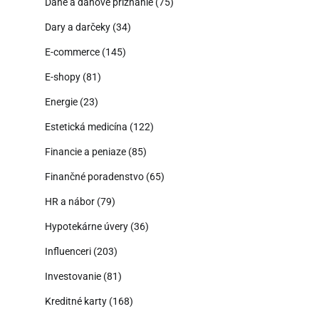
Dane a daňové priznanie
(75)
Dary a darčeky
(34)
E-commerce
(145)
E-shopy
(81)
Energie
(23)
Estetická medicína
(122)
Financie a peniaze
(85)
Finančné poradenstvo
(65)
HR a nábor
(79)
Hypotekárne úvery
(36)
Influenceri
(203)
Investovanie
(81)
Kreditné karty
(168)