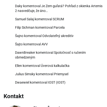
Daky
komentoval
Je Zem guľatá? Pohľad z okienka Artemis
2 nasvedčuje, že áno…
Samuel Salaj
komentoval
SCRUM
Filip Sichman
komentoval
Parcela
Šajno
komentoval
Odvolateľný akreditív
Šajto
komentoval
AVV
DawnBreaker
komentoval
Spoločnosť s ručením
obmedzeným
Ellen
komentoval
Úverová kalkulačka
Julius Simsky
komentoval
Priemysel
Dwaewiel
komentoval
IOST (IOST)
Kontakt