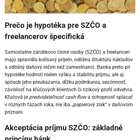
Prečo je hypotéka pre SZČO a
freelancerov špecifická
Samostatne zárobkovo činné osoby (SZČO) a freelanceri
majú spravidla kolísavý príjem, odlišnú štruktúru nákladov
a odlišný daňový režim než zamestnanci. Banka preto pri
hypotéke hodnotí nielen výšku a stabilitu príjmu, ale aj
spôsob jeho preukázania, dĺžku podnikania, sezónnosť,
závislosť na kľúčových klientoch či rizikový profil odvetvia.
Kľúčová je
predvídateľnosť cash-flow
a schopnosť splácať
v rôznych fázach roka, nie iba „papierový zisk“ v daňovom
priznaní.
Akceptácia príjmu SZČO: základné
princípy bánk