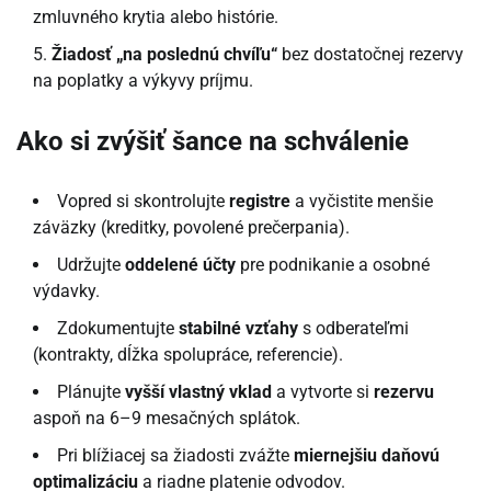
zmluvného krytia alebo histórie.
Žiadosť „na poslednú chvíľu“
bez dostatočnej rezervy
na poplatky a výkyvy príjmu.
Ako si zvýšiť šance na schválenie
Vopred si skontrolujte
registre
a vyčistite menšie
záväzky (kreditky, povolené prečerpania).
Udržujte
oddelené účty
pre podnikanie a osobné
výdavky.
Zdokumentujte
stabilné vzťahy
s odberateľmi
(kontrakty, dĺžka spolupráce, referencie).
Plánujte
vyšší vlastný vklad
a vytvorte si
rezervu
aspoň na 6–9 mesačných splátok.
Pri blížiacej sa žiadosti zvážte
miernejšiu daňovú
optimalizáciu
a riadne platenie odvodov.