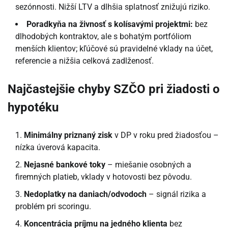
sezónnosti. Nižší LTV a dlhšia splatnosť znižujú riziko.
Poradkyňa na živnosť s kolísavými projektmi:
bez
dlhodobých kontraktov, ale s bohatým portfóliom
menších klientov; kľúčové sú pravidelné vklady na účet,
referencie a nižšia celková zadlženosť.
Najčastejšie chyby SZČO pri žiadosti o
hypotéku
Minimálny priznaný zisk
v DP v roku pred žiadosťou –
nízka úverová kapacita.
Nejasné bankové toky
– miešanie osobných a
firemných platieb, vklady v hotovosti bez pôvodu.
Nedoplatky na daniach/odvodoch
– signál rizika a
problém pri scoringu.
Koncentrácia príjmu na jedného klienta
bez