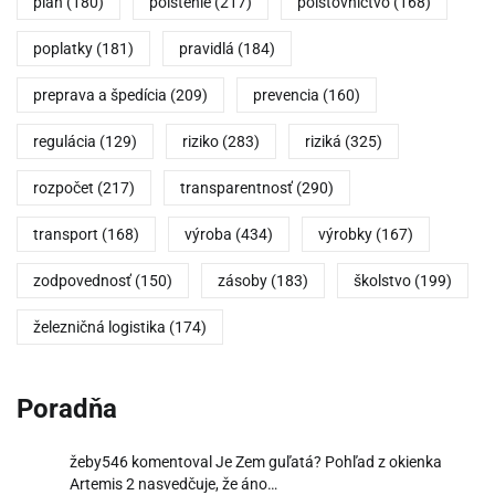
plán
(180)
poistenie
(217)
poisťovníctvo
(168)
poplatky
(181)
pravidlá
(184)
preprava a špedícia
(209)
prevencia
(160)
regulácia
(129)
riziko
(283)
riziká
(325)
rozpočet
(217)
transparentnosť
(290)
transport
(168)
výroba
(434)
výrobky
(167)
zodpovednosť
(150)
zásoby
(183)
školstvo
(199)
železničná logistika
(174)
Poradňa
žeby546
komentoval
Je Zem guľatá? Pohľad z okienka
Artemis 2 nasvedčuje, že áno…