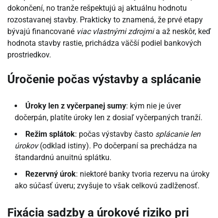
dokončení, no tranže rešpektujú aj aktuálnu hodnotu
rozostavanej stavby. Prakticky to znamená, že prvé etapy
bývajú financované
viac vlastnými zdrojmi
a až neskôr, keď
hodnota stavby rastie, prichádza väčší podiel bankových
prostriedkov.
Úročenie počas výstavby a splácanie
Úroky len z vyčerpanej sumy
: kým nie je úver
dočerpán, platíte úroky len z dosiaľ vyčerpaných tranží.
Režim splátok
: počas výstavby často
splácanie len
úrokov
(odklad istiny). Po dočerpaní sa prechádza na
štandardnú anuitnú splátku.
Rezervný úrok
: niektoré banky tvoria rezervu na úroky
ako súčasť úveru; zvyšuje to však celkovú zadlženosť.
Fixácia sadzby a úrokové riziko pri