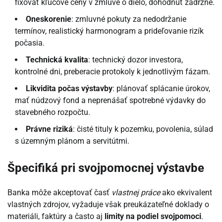
fixovať kľúčové ceny v zmluve o dielo, dohodnúť zádržné.
Oneskorenie
: zmluvné pokuty za nedodržanie
termínov, realistický harmonogram a prideľovanie rizík
počasia.
Technická kvalita
: technický dozor investora,
kontrolné dni, preberacie protokoly k jednotlivým fázam.
Likvidita počas výstavby
: plánovať splácanie úrokov,
mať núdzový fond a neprenášať spotrebné výdavky do
stavebného rozpočtu.
Právne riziká
: čisté tituly k pozemku, povolenia, súlad
s územným plánom a servitútmi.
Špecifiká pri svojpomocnej výstavbe
Banka môže akceptovať časť
vlastnej práce
ako ekvivalent
vlastných zdrojov, vyžaduje však preukázateľné doklady o
materiáli, faktúry a často aj
limity na podiel svojpomoci
.