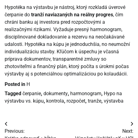
Hypotéka na výstavbu je nástroj, ktorý rozkladá úverové
čerpanie do
tranží naviazaných na reálny progres
, čím
chráni banku aj investora pred rozpočtovými a
realizačnými rizikami. Vyžaduje presný harmonogram,
disciplinované dokladovanie a rezervu na neočakávané
udalosti. Hypotéka na kúpu je jednoduchšia, no neumožní
individualizáciu stavby. Kľúčom k úspechu je včasná
príprava dokumentov, transparentné zmluvy so
zhotoviteľmi a finančný plán, ktorý počíta s úrokmi počas
výstavby aj s potenciálnou optimalizáciou po kolaudácii.
Posted in
H
Tagged
čerpanie
,
dokumenty
,
harmonogram
,
Hypo na
výstavbu vs. kúpu
,
kontrola
,
rozpočet
,
tranže
,
výstavba
Navigácia
Previous:
Next:
v