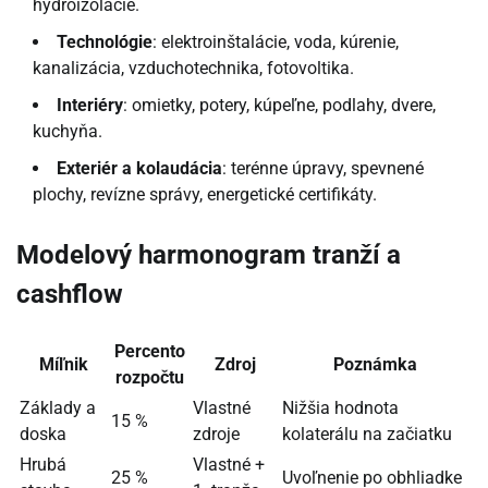
hydroizolácie.
Technológie
: elektroinštalácie, voda, kúrenie,
kanalizácia, vzduchotechnika, fotovoltika.
Interiéry
: omietky, potery, kúpeľne, podlahy, dvere,
kuchyňa.
Exteriér a kolaudácia
: terénne úpravy, spevnené
plochy, revízne správy, energetické certifikáty.
Modelový harmonogram tranží a
cashflow
Percento
Míľnik
Zdroj
Poznámka
rozpočtu
Základy a
Vlastné
Nižšia hodnota
15 %
doska
zdroje
kolaterálu na začiatku
Hrubá
Vlastné +
25 %
Uvoľnenie po obhliadke