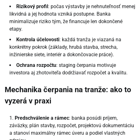
Rizikový profil
: počas výstavby je nehnuteľnosť menej
likvidná a jej hodnota vzniká postupne. Banka
minimalizuje riziko tým, že financuje len dokončené
etapy.
Kontrola účelovosti
: každá tranža je viazaná na
konkrétny pokrok (základy, hrubá stavba, strecha,
inžinierske siete, interiér a dokončovacie práce).
Ochrana rozpočtu
: staging čerpania motivuje
investora aj zhotoviteľa dodržiavať rozpočet a kvalitu.
Mechanika čerpania na tranže: ako to
vyzerá v praxi
Predschválenie a rámec
: banka posúdi príjem,
záväzky, plán stavby, rozpočet, projektovú dokumentáciu
a stanoví maximálny rámec úveru a podiel vlastných