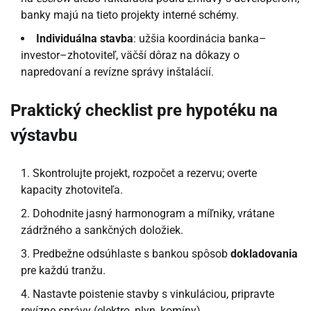
banky majú na tieto projekty interné schémy.
Individuálna stavba
: užšia koordinácia banka–
investor–zhotoviteľ, väčší dôraz na dôkazy o
napredovaní a revízne správy inštalácií.
Praktický checklist pre hypotéku na
výstavbu
Skontrolujte projekt, rozpočet a rezervu; overte
kapacity zhotoviteľa.
Dohodnite jasný harmonogram a míľniky, vrátane
zádržného a sankčných doložiek.
Predbežne odsúhlaste s bankou spôsob
dokladovania
pre každú tranžu.
Nastavte poistenie stavby s vinkuláciou, pripravte
revízne správy (elektro, plyn, komíny).