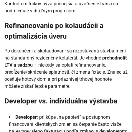
Kontrola míľnikov býva prísnejšia a uvoľnenie tranží sa
podmieňuje viditeľným progresom.
Refinancovanie po kolaudácii a
optimalizácia úveru
Po dokončení a skolaudovaní sa rozostavaná stavba mení
na štandardný rezidenčný kolaterál. Je vhodné
prehodnotiť
LTV a sadzbu
– niekedy sa oplatí refinancovanie,
predĺženie/skrácenie splatnosti, či zmena fixácie. Znalec už
oceňuje hotový dom a pri priaznivej trhovej hodnote
môžete získať lepšie parametre.
Developer vs. individuálna výstavba
Developer
: pri kúpe „na papieri“ a postupnom
financovaní klientskych zmien sa čerpanie často viaže
na
escrow
alebo fakturáciu podľa zmluvy s developerom;