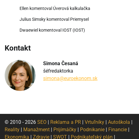
Ellen
komentoval
Úverová kalkulačka
Julius Simsky
komentoval
Priemysel
Dwaewiel
komentoval
IOST (IOST)
Kontakt
Simona Česaná
šéfredaktorka
simona@euroekonom.sk
© 2010 - 2026
SEO
|
Reklama a PR
|
Vrtuľníky
|
Autoškola
|
Reality
|
Manažment
|
Prijímáčky
|
Podnikanie
|
Financie
|
Ekonomika
|
Zdravie
|
SWOT
|
Podnikateľský plán
|