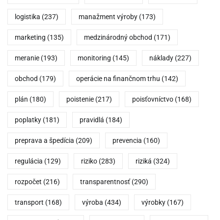
logistika
(237)
manažment výroby
(173)
marketing
(135)
medzinárodný obchod
(171)
meranie
(193)
monitoring
(145)
náklady
(227)
obchod
(179)
operácie na finančnom trhu
(142)
plán
(180)
poistenie
(217)
poisťovníctvo
(168)
poplatky
(181)
pravidlá
(184)
preprava a špedícia
(209)
prevencia
(160)
regulácia
(129)
riziko
(283)
riziká
(324)
rozpočet
(216)
transparentnosť
(290)
transport
(168)
výroba
(434)
výrobky
(167)