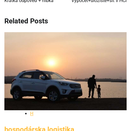
Krátka odpoveď + hĺbka
Výpočet+úložiště+síť v HCI
článku
Related Posts
H
hospodárska logistika