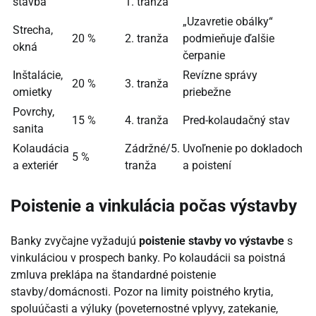
stavba
1. tranža
„Uzavretie obálky“
Strecha,
20 %
2. tranža
podmieňuje ďalšie
okná
čerpanie
Inštalácie,
Revízne správy
20 %
3. tranža
omietky
priebežne
Povrchy,
15 %
4. tranža
Pred-kolaudačný stav
sanita
Kolaudácia
Zádržné/5.
Uvoľnenie po dokladoch
5 %
a exteriér
tranža
a poistení
Poistenie a vinkulácia počas výstavby
Banky zvyčajne vyžadujú
poistenie stavby vo výstavbe
s
vinkuláciou v prospech banky. Po kolaudácii sa poistná
zmluva preklápa na štandardné poistenie
stavby/domácnosti. Pozor na limity poistného krytia,
spoluúčasti a výluky (poveternostné vplyvy, zatekanie,