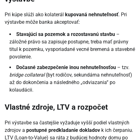
Pri kúpe slúži ako kolaterál
kupovaná nehnuteľnosť
. Pri
výstavbe môže banka akceptovať:
Stavajúci sa pozemok a rozostavanú stavbu
–
záložné právo sa zapisuje postupne, treba mať právny
titul k pozemku, vysporiadané vecné bremená a stavebné
povolenie.
Dočasné zabezpečenie inou nehnuteľnosťou
– tzv.
bridge collateral
(byt rodičov, sekundárna nehnuteľnosť)
až do dokončenia a následného „odviazania“ po
kolaudácii.
Vlastné zdroje, LTV a rozpočet
Pri výstavbe sa častejšie vyžaduje vyšší podiel vlastných
zdrojov a
postupné predkladanie dokladov
k ich čerpaniu.
LTV (Loan-to-Value) sa ráta z budúcej hodnoty domu po