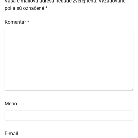
Vaša e-mailová adresa nebude zverejnená.
Vyžadované
polia sú označené
*
Komentár
*
Meno
E-mail