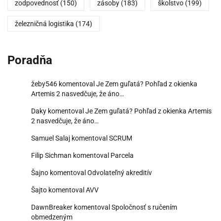
zodpovednosť
(150)
zásoby
(183)
školstvo
(199)
železničná logistika
(174)
Poradňa
žeby546
komentoval
Je Zem guľatá? Pohľad z okienka
Artemis 2 nasvedčuje, že áno…
Daky
komentoval
Je Zem guľatá? Pohľad z okienka Artemis
2 nasvedčuje, že áno…
Samuel Salaj
komentoval
SCRUM
Filip Sichman
komentoval
Parcela
Šajno
komentoval
Odvolateľný akreditív
Šajto
komentoval
AVV
DawnBreaker
komentoval
Spoločnosť s ručením
obmedzeným