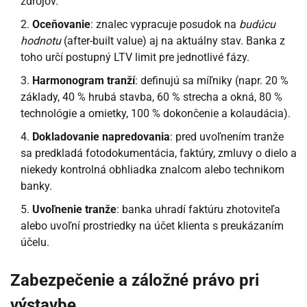
zdrojov.
Oceňovanie
: znalec vypracuje posudok na
budúcu
hodnotu
(after-built value) aj na aktuálny stav. Banka z
toho určí postupný LTV limit pre jednotlivé fázy.
Harmonogram tranží
: definujú sa míľniky (napr. 20 %
základy, 40 % hrubá stavba, 60 % strecha a okná, 80 %
technológie a omietky, 100 % dokončenie a kolaudácia).
Dokladovanie napredovania
: pred uvoľnením tranže
sa predkladá fotodokumentácia, faktúry, zmluvy o dielo a
niekedy kontrolná obhliadka znalcom alebo technikom
banky.
Uvoľnenie tranže
: banka uhradí faktúru zhotoviteľa
alebo uvoľní prostriedky na účet klienta s preukázaním
účelu.
Zabezpečenie a záložné právo pri
výstavbe