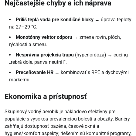
Najčastejšie chyby a ich náprava
Príliš teplá voda pre kondičné bloky
→ úprava teploty
na 27–29 °C.
Monotónny vektor odporu
→ zmena rovín, plôch,
rýchlosti a smeru.
Nesprávna projekcia trupu
(hyperlordóza) → cueing
„rebrá dole, panva neutrál“.
Preceňovanie HR
→ kombinovať s RPE a dychovými
markermi.
Ekonomika a prístupnosť
Skupinový vodný aerobik je nákladovo efektívny pre
populácie s vysokou prevalenciou bolesti a obezity. Bariéry
zahŕňajú dostupnosť bazéna, časové okná a
hygiene/komfort aspekty; riešením sú komunitné programy,