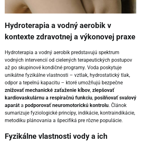
Hydroterapia a vodný aerobik v
kontexte zdravotnej a výkonovej praxe
Hydroterapia a vodný aerobik predstavujú spektrum
vodných intervencií od cielených terapeutických postupov
až po skupinové kondičné programy. Voda poskytuje
unikátne fyzikálne vlastnosti – vztlak, hydrostatický tlak,
odpor a tepelnú kapacitu – ktoré umožňujú bezpečne
znižovať mechanické zaťaženie kĺbov
,
zlepšovať
kardiovaskulárnu a respiračnú funkciu
,
posilňovať svalový
aparát
a
podporovať neuromotorickú kontrolu
. Článok
sumarizuje fyziologické princípy, indikácie, kontraindikácie,
metodiku plánovania a špecifiká pre rôzne populácie.
Fyzikálne vlastnosti vody a ich