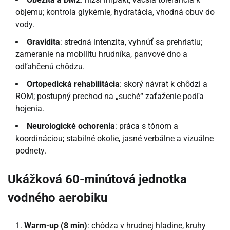
objemu; kontrola glykémie, hydratácia, vhodná obuv do
vody.
Gravidita
: stredná intenzita, vyhnúť sa prehriatiu;
zameranie na mobilitu hrudníka, panvové dno a
odľahčenú chôdzu.
Ortopedická rehabilitácia
: skorý návrat k chôdzi a
ROM; postupný prechod na „suché“ zaťaženie podľa
hojenia.
Neurologické ochorenia
: práca s tónom a
koordináciou; stabilné okolie, jasné verbálne a vizuálne
podnety.
Ukážková 60-minútová jednotka
vodného aerobiku
Warm-up (8 min)
: chôdza v hrudnej hladine, kruhy