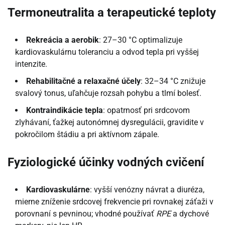
Termoneutralita a terapeutické teploty
Rekreácia a aerobik
: 27–30 °C optimalizuje
kardiovaskulárnu toleranciu a odvod tepla pri vyššej
intenzite.
Rehabilitačné a relaxačné účely
: 32–34 °C znižuje
svalový tonus, uľahčuje rozsah pohybu a tlmí bolesť.
Kontraindikácie tepla
: opatrnosť pri srdcovom
zlyhávaní, ťažkej autonómnej dysregulácii, gravidite v
pokročilom štádiu a pri aktívnom zápale.
Fyziologické účinky vodných cvičení
Kardiovaskulárne
: vyšší venózny návrat a diuréza,
mierne zníženie srdcovej frekvencie pri rovnakej záťaži v
porovnaní s pevninou; vhodné používať
RPE
a dychové