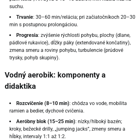
suchu.
Trvanie
: 30–60 min/relácia; pri začiatočníkoch 20–30
min s postupnou prolongáciou.
Progresia
: zvýšenie rýchlosti pohybu, plochy (dlane,
pádlové rukavice), dĺžky páky (extendované končatiny),
zmena smeru a roviny pohybu, turbulencie (prúdové
trysky, pohyb skupiny).
Vodný aerobik: komponenty a
didaktika
Rozcvičenie (8–10 min)
: chôdza vo vode, mobilita
ramien a bedier, dychové cvičenia.
Aeróbny blok (15–25 min)
: nízky/hlboký bazén;
kroky, bežecké drilly, „jumping jacks“, zmeny smeru a
hĺbky, intervaly 1:1 až 1:2.