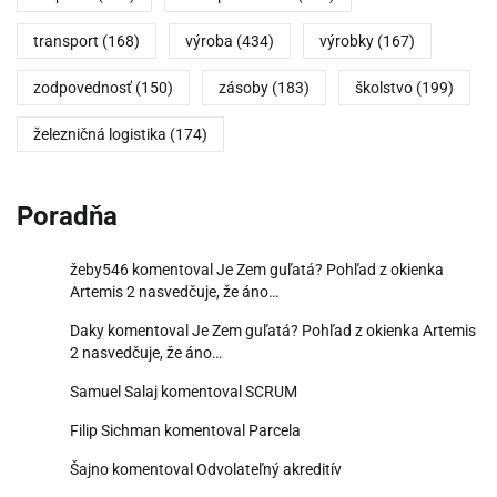
transport
(168)
výroba
(434)
výrobky
(167)
zodpovednosť
(150)
zásoby
(183)
školstvo
(199)
železničná logistika
(174)
Poradňa
žeby546
komentoval
Je Zem guľatá? Pohľad z okienka
Artemis 2 nasvedčuje, že áno…
Daky
komentoval
Je Zem guľatá? Pohľad z okienka Artemis
2 nasvedčuje, že áno…
Samuel Salaj
komentoval
SCRUM
Filip Sichman
komentoval
Parcela
Šajno
komentoval
Odvolateľný akreditív