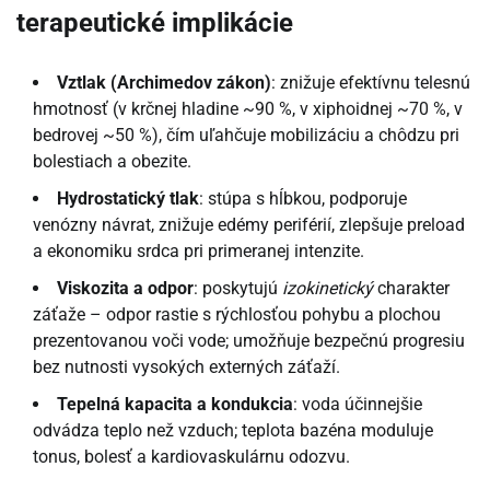
terapeutické implikácie
Vztlak (Archimedov zákon)
: znižuje efektívnu telesnú
hmotnosť (v krčnej hladine ~90 %, v xiphoidnej ~70 %, v
bedrovej ~50 %), čím uľahčuje mobilizáciu a chôdzu pri
bolestiach a obezite.
Hydrostatický tlak
: stúpa s hĺbkou, podporuje
venózny návrat, znižuje edémy periférií, zlepšuje preload
a ekonomiku srdca pri primeranej intenzite.
Viskozita a odpor
: poskytujú
izokinetický
charakter
záťaže – odpor rastie s rýchlosťou pohybu a plochou
prezentovanou voči vode; umožňuje bezpečnú progresiu
bez nutnosti vysokých externých záťaží.
Tepelná kapacita a kondukcia
: voda účinnejšie
odvádza teplo než vzduch; teplota bazéna moduluje
tonus, bolesť a kardiovaskulárnu odozvu.