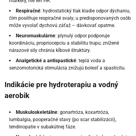
markery, nie len HR.
Respiračné
: hydrostatický tlak kladie odpor dýchaniu,
čím posilňuje respiračné svaly; u predisponovaných osôb
môže vyvolať dychovú záťaž – dávkovať opatrne.
Neuromuskulárne
: plynulý odpor podporuje
koordináciu, propriocepciu a stabilitu trupu; znížené
nárazové sily chránia kĺbové štruktúry.
Analgetické a antispastické
: teplá voda a
senzomotorická stimulácia znižujú bolesť a spasticitu.
Indikácie pre hydroterapiu a vodný
aerobik
Muskuloskeletálne
: gonartróza, koxartróza,
lumbalgia, pooperačné stavy (po scar stabilizácii),
tendinopatie v subakútnej fáze.