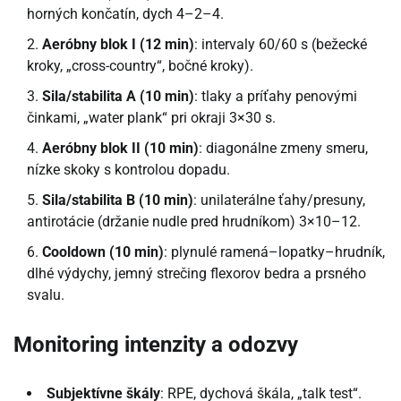
horných končatín, dych 4–2–4.
Aeróbny blok I (12 min)
: intervaly 60/60 s (bežecké
kroky, „cross-country“, bočné kroky).
Sila/stabilita A (10 min)
: tlaky a príťahy penovými
činkami, „water plank“ pri okraji 3×30 s.
Aeróbny blok II (10 min)
: diagonálne zmeny smeru,
nízke skoky s kontrolou dopadu.
Sila/stabilita B (10 min)
: unilaterálne ťahy/presuny,
antirotácie (držanie nudle pred hrudníkom) 3×10–12.
Cooldown (10 min)
: plynulé ramená–lopatky–hrudník,
dlhé výdychy, jemný strečing flexorov bedra a prsného
svalu.
Monitoring intenzity a odozvy
Subjektívne škály
: RPE, dychová škála, „talk test“.