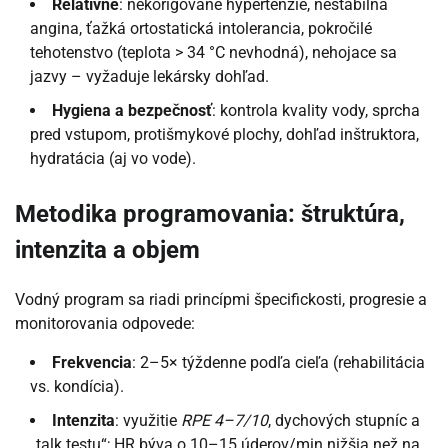
Relatívne
: nekorigované hypertenzie, nestabilná
angina, ťažká ortostatická intolerancia, pokročilé
tehotenstvo (teplota > 34 °C nevhodná), nehojace sa
jazvy – vyžaduje lekársky dohľad.
Hygiena a bezpečnosť
: kontrola kvality vody, sprcha
pred vstupom, protišmykové plochy, dohľad inštruktora,
hydratácia (aj vo vode).
Metodika programovania: štruktúra,
intenzita a objem
Vodný program sa riadi princípmi špecifickosti, progresie a
monitorovania odpovede:
Frekvencia
: 2–5× týždenne podľa cieľa (rehabilitácia
vs. kondícia).
Intenzita
: využitie
RPE 4–7/10
, dychových stupníc a
„talk testu“; HR býva o 10–15 úderov/min nižšia než na