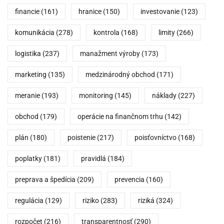
financie
(161)
hranice
(150)
investovanie
(123)
komunikácia
(278)
kontrola
(168)
limity
(266)
logistika
(237)
manažment výroby
(173)
marketing
(135)
medzinárodný obchod
(171)
meranie
(193)
monitoring
(145)
náklady
(227)
obchod
(179)
operácie na finančnom trhu
(142)
plán
(180)
poistenie
(217)
poisťovníctvo
(168)
poplatky
(181)
pravidlá
(184)
preprava a špedícia
(209)
prevencia
(160)
regulácia
(129)
riziko
(283)
riziká
(324)
rozpočet
(216)
transparentnosť
(290)