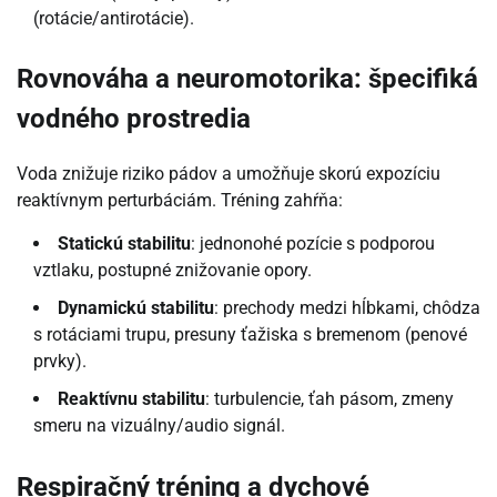
(rotácie/antirotácie).
Rovnováha a neuromotorika: špecifiká
vodného prostredia
Voda znižuje riziko pádov a umožňuje skorú expozíciu
reaktívnym perturbáciám. Tréning zahŕňa:
Statickú stabilitu
: jednonohé pozície s podporou
vztlaku, postupné znižovanie opory.
Dynamickú stabilitu
: prechody medzi hĺbkami, chôdza
s rotáciami trupu, presuny ťažiska s bremenom (penové
prvky).
Reaktívnu stabilitu
: turbulencie, ťah pásom, zmeny
smeru na vizuálny/audio signál.
Respiračný tréning a dychové