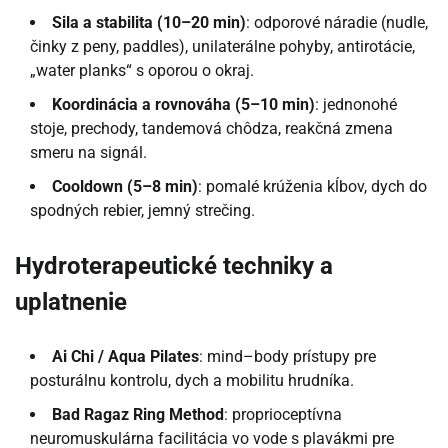
Sila a stabilita (10–20 min)
: odporové náradie (nudle,
činky z peny, paddles), unilaterálne pohyby, antirotácie,
„water planks“ s oporou o okraj.
Koordinácia a rovnováha (5–10 min)
: jednonohé
stoje, prechody, tandemová chôdza, reakčná zmena
smeru na signál.
Cooldown (5–8 min)
: pomalé krúženia kĺbov, dych do
spodných rebier, jemný strečing.
Hydroterapeutické techniky a
uplatnenie
Ai Chi / Aqua Pilates
: mind–body prístupy pre
posturálnu kontrolu, dych a mobilitu hrudníka.
Bad Ragaz Ring Method
: proprioceptívna
neuromuskulárna facilitácia vo vode s plavákmi pre