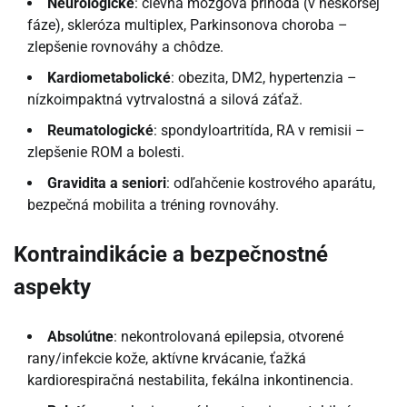
Neurologické
: cievna mozgová príhoda (v neskoršej
fáze), skleróza multiplex, Parkinsonova choroba –
zlepšenie rovnováhy a chôdze.
Kardiometabolické
: obezita, DM2, hypertenzia –
nízkoimpaktná vytrvalostná a silová záťaž.
Reumatologické
: spondyloartritída, RA v remisii –
zlepšenie ROM a bolesti.
Gravidita a seniori
: odľahčenie kostrového aparátu,
bezpečná mobilita a tréning rovnováhy.
Kontraindikácie a bezpečnostné
aspekty
Absolútne
: nekontrolovaná epilepsia, otvorené
rany/infekcie kože, aktívne krvácanie, ťažká
kardiorespiračná nestabilita, fekálna inkontinencia.