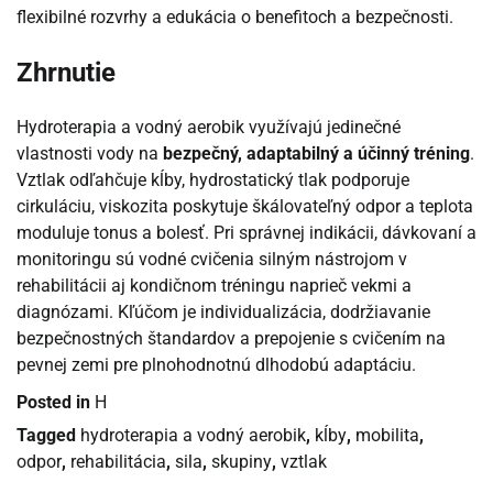
flexibilné rozvrhy a edukácia o benefitoch a bezpečnosti.
Zhrnutie
Hydroterapia a vodný aerobik využívajú jedinečné
vlastnosti vody na
bezpečný, adaptabilný a účinný tréning
.
Vztlak odľahčuje kĺby, hydrostatický tlak podporuje
cirkuláciu, viskozita poskytuje škálovateľný odpor a teplota
moduluje tonus a bolesť. Pri správnej indikácii, dávkovaní a
monitoringu sú vodné cvičenia silným nástrojom v
rehabilitácii aj kondičnom tréningu naprieč vekmi a
diagnózami. Kľúčom je individualizácia, dodržiavanie
bezpečnostných štandardov a prepojenie s cvičením na
pevnej zemi pre plnohodnotnú dlhodobú adaptáciu.
Posted in
H
Tagged
hydroterapia a vodný aerobik
,
kĺby
,
mobilita
,
odpor
,
rehabilitácia
,
sila
,
skupiny
,
vztlak