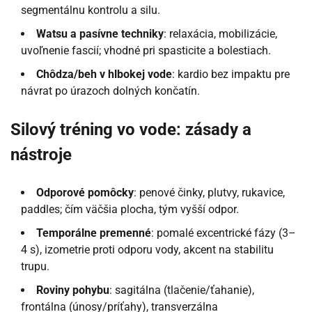
segmentálnu kontrolu a silu.
Watsu a pasívne techniky
: relaxácia, mobilizácie,
uvoľnenie fascií; vhodné pri spasticite a bolestiach.
Chôdza/beh v hlbokej vode
: kardio bez impaktu pre
návrat po úrazoch dolných končatín.
Silový tréning vo vode: zásady a
nástroje
Odporové pomôcky
: penové činky, plutvy, rukavice,
paddles; čím väčšia plocha, tým vyšší odpor.
Temporálne premenné
: pomalé excentrické fázy (3–
4 s), izometrie proti odporu vody, akcent na stabilitu
trupu.
Roviny pohybu
: sagitálna (tlačenie/ťahanie),
frontálna (únosy/príťahy), transverzálna