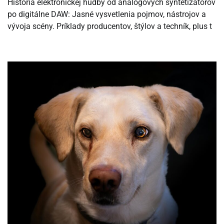
História elektronickej hudby od analógových syntetizátorov
po digitálne DAW: Jasné vysvetlenia pojmov, nástrojov a
vývoja scény. Príklady producentov, štýlov a techník, plus t