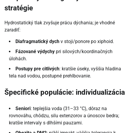
stratégie
Hydrostatický tlak zvyšuje prácu dýchania; je vhodné
zaradiť:
Diafragmatický dych
v stoji/ponore po xiphoid.
Fázované výdychy
pri silových/koordinačných
úlohách.
Postupy pre citlivých
: kratšie úseky, vyššia hladina
tela nad vodou, postupné prehlbovanie.
Špecifické populácie: individualizácia
Seniori
: teplejšia voda (31–33 °C), dôraz na
rovnováhu, chôdzu, silu extenzorov a únoscov bedra;
kratšie intervaly s dlhšími pauzami.
Obezita a DM2
: nižší impakt, väčšia tolerancia k