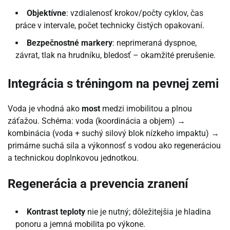
Objektívne
: vzdialenosť krokov/počty cyklov, čas
práce v intervale, počet technicky čistých opakovaní.
Bezpečnostné markery
: neprimeraná dyspnoe,
závrat, tlak na hrudníku, bledosť – okamžité prerušenie.
Integrácia s tréningom na pevnej zemi
Voda je vhodná ako
most
medzi imobilitou a plnou
záťažou. Schéma: voda (koordinácia a objem) →
kombinácia (voda + suchý silový blok nízkeho impaktu) →
primárne suchá sila a výkonnosť s vodou ako regeneráciou
a technickou doplnkovou jednotkou.
Regenerácia a prevencia zranení
Kontrast teploty
nie je nutný; dôležitejšia je hladina
ponoru a jemná mobilita po výkone.