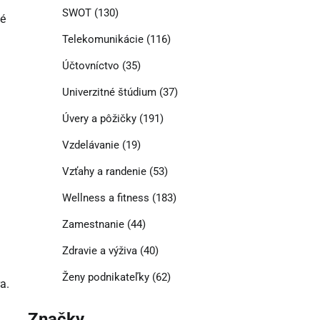
SWOT
(130)
né
Telekomunikácie
(116)
Účtovníctvo
(35)
Univerzitné štúdium
(37)
Úvery a pôžičky
(191)
Vzdelávanie
(19)
Vzťahy a randenie
(53)
Wellness a fitness
(183)
Zamestnanie
(44)
Zdravie a výživa
(40)
Ženy podnikateľky
(62)
a.
Značky