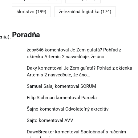
školstvo
(199)
železničná logistika
(174)
Poradňa
nia).
žeby546
komentoval
Je Zem guľatá? Pohľad z
okienka Artemis 2 nasvedčuje, že áno…
Daky
komentoval
Je Zem guľatá? Pohľad z okienka
Artemis 2 nasvedčuje, že áno…
Samuel Salaj
komentoval
SCRUM
Filip Sichman
komentoval
Parcela
Šajno
komentoval
Odvolateľný akreditív
Šajto
komentoval
AVV
DawnBreaker
komentoval
Spoločnosť s ručením