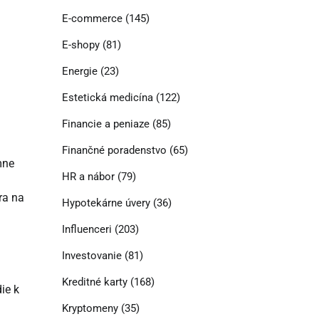
E-commerce
(145)
E-shopy
(81)
Energie
(23)
Estetická medicína
(122)
Financie a peniaze
(85)
Finančné poradenstvo
(65)
mne
HR a nábor
(79)
ra na
Hypotekárne úvery
(36)
Influenceri
(203)
Investovanie
(81)
Kreditné karty
(168)
ie k
Kryptomeny
(35)