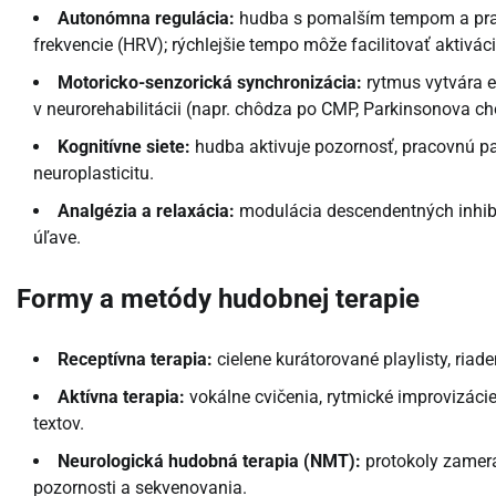
Autonómna regulácia:
hudba s pomalším tempom a pra
frekvencie (HRV); rýchlejšie tempo môže facilitovať aktivác
Motoricko-senzorická synchronizácia:
rytmus vytvára e
v neurorehabilitácii (napr. chôdza po CMP, Parkinsonova ch
Kognitívne siete:
hudba aktivuje pozornosť, pracovnú pa
neuroplasticitu.
Analgézia a relaxácia:
modulácia descendentných inhibičn
úľave.
Formy a metódy hudobnej terapie
Receptívna terapia:
cielene kurátorované playlisty, riad
Aktívna terapia:
vokálne cvičenia, rytmické improvizácie
textov.
Neurologická hudobná terapia (NMT):
protokoly zameran
pozornosti a sekvenovania.