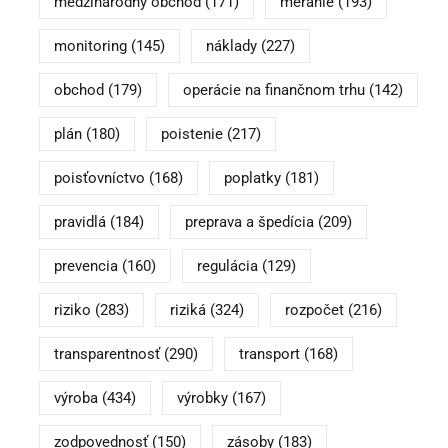
medzinárodný obchod
(171)
meranie
(193)
monitoring
(145)
náklady
(227)
obchod
(179)
operácie na finančnom trhu
(142)
plán
(180)
poistenie
(217)
poisťovníctvo
(168)
poplatky
(181)
pravidlá
(184)
preprava a špedícia
(209)
prevencia
(160)
regulácia
(129)
riziko
(283)
riziká
(324)
rozpočet
(216)
transparentnosť
(290)
transport
(168)
výroba
(434)
výrobky
(167)
zodpovednosť
(150)
zásoby
(183)