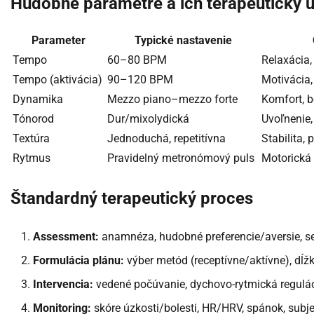
Hudobné parametre a ich terapeutický 
Parameter
Typické nastavenie
Tempo
60–80 BPM
Relaxácia,
Tempo (aktivácia)
90–120 BPM
Motivácia,
Dynamika
Mezzo piano–mezzo forte
Komfort, b
Tónorod
Dur/mixolydická
Uvoľnenie,
Textúra
Jednoduchá, repetitívna
Stabilita, 
Rytmus
Pravidelný metronómový puls
Motorická
Štandardný terapeutický proces
Assessment:
anamnéza, hudobné preferencie/aversie, se
Formulácia plánu:
výber metód (receptívne/aktívne), dĺž
Intervencia:
vedené počúvanie, dychovo-rytmická reguláci
Monitoring:
skóre úzkosti/bolesti, HR/HRV, spánok, subje