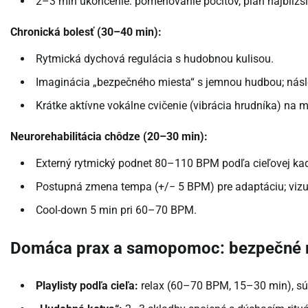
2–3 min ukončenie: pomenovanie pocitov, plán najbližši
Chronická bolesť (30–40 min):
Rytmická dychová regulácia s hudobnou kulisou.
Imaginácia „bezpečného miesta“ s jemnou hudbou; násled
Krátke aktívne vokálne cvičenie (vibrácia hrudníka) na 
Neurorehabilitácia chôdze (20–30 min):
Externý rytmický podnet 80–110 BPM podľa cieľovej ka
Postupná zmena tempa (+/− 5 BPM) pre adaptáciu; vizu
Cool-down 5 min pri 60–70 BPM.
Domáca prax a samopomoc: bezpečné
Playlisty podľa cieľa:
relax (60–70 BPM, 15–30 min), sús