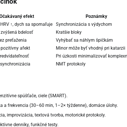
účinok
Očakávaný efekt
Poznámky
 HRV ↑, dych sa spomaľuje
Synchronizácia s výdychom
 zvýšená bdelosť
Kratšie bloky
ez preťaženia
Vyhýbať sa náhlym špičkám
 pozitívny afekt
Minor môže byť vhodný pri katarzii
predvídateľnosť
Pri úzkosti minimalizovať komplex
 synchronizácia
NMT protokoly
nzitívne spúšťače, ciele (SMART).
ka a frekvencia (30–60 min, 1–2× týždenne), domáce úlohy.
a, improvizácia, textová tvorba, motorické protokoly.
ktívne denníky, funkčné testy.