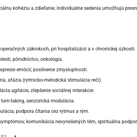
iálnu kohéziu a zdieľanie, individuálne sedenia umožňujú pres
operačných zákrokoch, pri hospitalizácii a v chronickej úzkosti.
lesti, pôrodníctvo, onkológia.
xpresie emócií; posilnenie zmysluplnosti.
ria, afázia (rytmicko-melodická stimulácia reči).
ia agitácie, zlepšenie sociálnej interakcie.
 turn-taking, senzorická modulácia.
lácia, podpora čítania cez rytmus a rým.
symptómov, komunikácia nevyriešených tém, spirituálna podpor