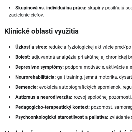
Skupinová vs. individuálna práca:
skupiny posilňujú soc
zacielenie cieľov.
Klinické oblasti využitia
Úzkosť a stres:
redukcia fyziologickej aktivácie pred/po 
Bolesť:
adjuvantná analgézia pri akútnej aj chronickej bo
Depresívne symptómy:
podpora motivácie, aktivácie a e
Neurorehabilitácia:
gait training, jemná motorika, dysart
Demencie:
evokácia autobiografických spomienok, regulác
Autizmus a neurodiverzita:
rozvoj spoločnej pozornosti,
Pedagogicko-terapeutický kontext:
pozornosť, samoregu
Psychoonkologická starostlivosť a paliatíva:
zvládanie 