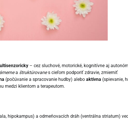
ultisenzoricky
– cez sluchové, motorické, kognitívne aj autonó
ámerne
a
štruktúrovane
s cieľom podporiť zdravie, zmierniť
na
(počúvanie a spracovanie hudby) alebo
aktívna
(spievanie, h
hu medzi klientom a terapeutom.
la, hipokampus) a odmeňovacích dráh (ventrálna striatum) ved