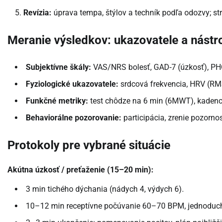
Revízia:
úprava tempa, štýlov a techník podľa odozvy; stra
Meranie výsledkov: ukazovatele a nástr
Subjektívne škály:
VAS/NRS bolesť, GAD-7 (úzkosť), PHQ
Fyziologické ukazovatele:
srdcová frekvencia, HRV (RM
Funkčné metriky:
test chôdze na 6 min (6MWT), kadencia 
Behaviorálne pozorovanie:
participácia, zrenie pozornos
Protokoly pre vybrané situácie
Akútna úzkosť / preťaženie (15–20 min):
3 min tichého dýchania (nádych 4, výdych 6).
10–12 min receptívne počúvanie 60–70 BPM, jednoduché