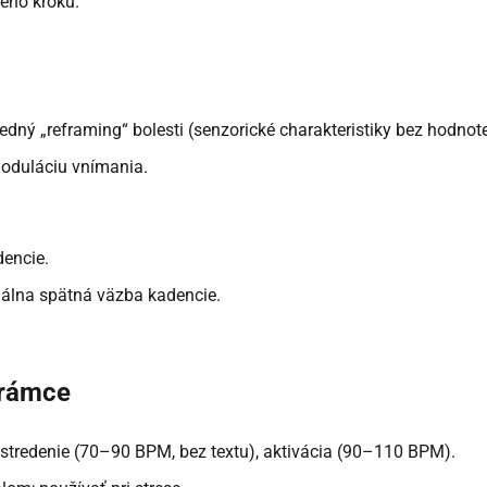
eho kroku.
ný „reframing“ bolesti (senzorické charakteristiky bez hodnote
moduláciu vnímania.
dencie.
álna spätná väzba kadencie.
 rámce
tredenie (70–90 BPM, bez textu), aktivácia (90–110 BPM).