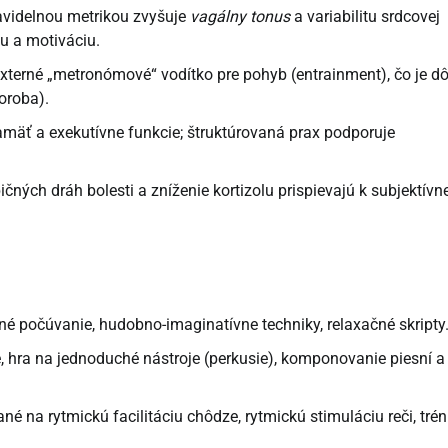
videlnou metrikou zvyšuje
vagálny tonus
a variabilitu srdcovej
iu a motiváciu.
xterné „metronómové“ vodítko pre pohyb (entrainment), čo je dô
oroba).
mäť a exekutívne funkcie; štruktúrovaná prax podporuje
ých dráh bolesti a zníženie kortizolu prispievajú k subjektívne
ené počúvanie, hudobno-imaginatívne techniky, relaxačné skripty
, hra na jednoduché nástroje (perkusie), komponovanie piesní a
é na rytmickú facilitáciu chôdze, rytmickú stimuláciu reči, trén