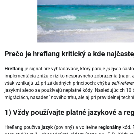
Prečo je hreflang kritický a kde najčaste
Hreflang
je signál pre vyhľadávače, ktorý páruje
jazyk
a často
implementácia znižuje riziko nesprávneho zobrazenia (napr.
však vznikajú už pri základných princípoch: chýba
self-referen
jazykmi alebo sa používajú neplatné kódy. Nasledujúcich 10 
migráciách, nasadení nového trhu, ale aj pri pravidelnej techn
1) Vždy používajte platné jazykové a re
Hreflang používa
jazyk
(povinný) a voliteľne
regionálny
kód. 