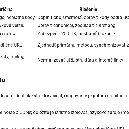
ríčina
Riešenie
ags; neplatné kódy
Doplniť obojsmernosť, opraviť kódy podľa B
ykovú verziu
Upraviť canonical, zosúladiť s hreflang
oindex
Zabezpečiť 200 OK, odstrániť blokácie
odlišné URL
Zjednotiť primárnu metódu, synchronizovať z
ly, trailing
Normalizovať URL štruktúru a interné linky
tu
udržujte identické štruktúry ciest; mapovanie je potom stabilné a
m hoste a CDNe; dôležité je striktne izolovať jazykové zdroje (me