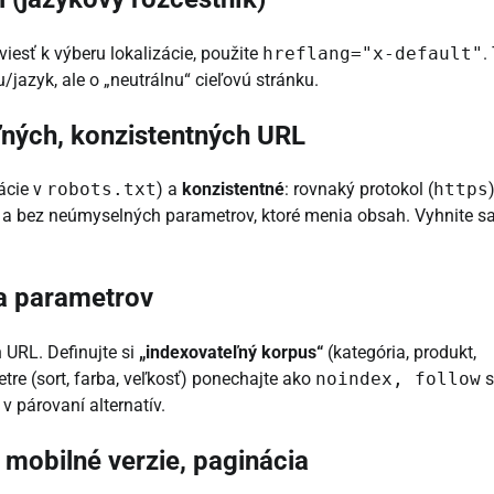
esť k výberu lokalizácie, použite
hreflang="x-default"
.
u/jazyk, ale o „neutrálnu“ cieľovú stránku.
ľných, konzistentných URL
kácie v
robots.txt
) a
konzistentné
: rovnaký protokol (
https
)
sh, a bez neúmyselných parametrov, ktoré menia obsah. Vyhnite s
 a parametrov
 URL. Definujte si
„indexovateľný korpus“
(kategória, produkt,
tre (sort, farba, veľkosť) ponechajte ako
noindex, follow
s
v párovaní alternatív.
 mobilné verzie, paginácia