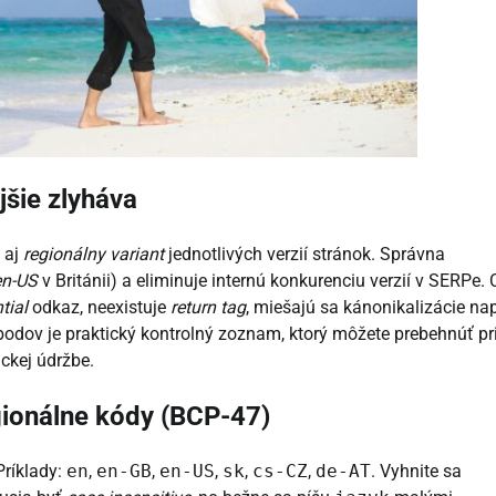
jšie zlyháva
 aj
regionálny variant
jednotlivých verzií stránok. Správna
en-US
v Británii) a eliminuje internú konkurenciu verzií v SERPe.
tial
odkaz, neexistuje
return tag
, miešajú sa kánonikalizácie nap
bodov je praktický kontrolný zoznam, ktorý môžete prebehnúť pr
ickej údržbe.
gionálne kódy (BCP-47)
Príklady:
en
,
en-GB
,
en-US
,
sk
,
cs-CZ
,
de-AT
. Vyhnite sa