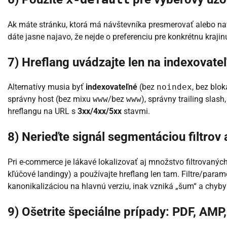
Ak máte stránku, ktorá má návštevníka presmerovať alebo navi
dáte jasne najavo, že nejde o preferenciu pre konkrétnu krajin
7) Hreflang uvádzajte len na indexovate
Alternatívy musia byť
indexovateľné
(bez
noindex
, bez blo
správny host (bez mixu
www
/bez
www
), správny trailing sla
hreflangu na URL s
3xx/4xx/5xx
stavmi.
8) Nerieďte signál segmentáciou filtrov
Pri e-commerce je lákavé lokalizovať aj množstvo filtrovaných
kľúčové landingy) a používajte hreflang len tam. Filtre/parame
kanonikalizáciou na hlavnú verziu, inak vzniká „šum“ a chyby 
9) Ošetrite špeciálne prípady: PDF, AMP,