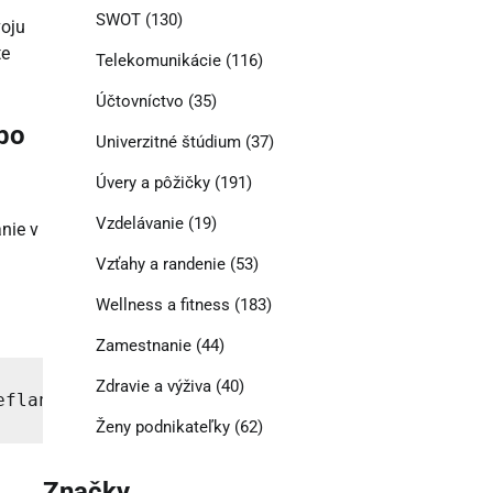
SWOT
(130)
voju
te
Telekomunikácie
(116)
Účtovníctvo
(35)
ebo
Univerzitné štúdium
(37)
Úvery a pôžičky
(191)
Vzdelávanie
(19)
nie v
Vzťahy a randenie
(53)
Wellness a fitness
(183)
Zamestnanie
(44)
Zdravie a výživa
(40)
eflang="sk" href="https://www.example.com/sk/
Ženy podnikateľky
(62)
Značky