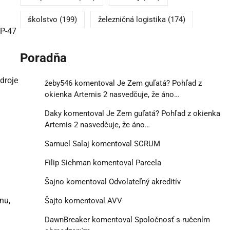
školstvo
(199)
železničná logistika
(174)
CP-47
Poradňa
droje
žeby546
komentoval
Je Zem guľatá? Pohľad z
okienka Artemis 2 nasvedčuje, že áno…
Daky
komentoval
Je Zem guľatá? Pohľad z okienka
Artemis 2 nasvedčuje, že áno…
Samuel Salaj
komentoval
SCRUM
Filip Sichman
komentoval
Parcela
Šajno
komentoval
Odvolateľný akreditív
nu,
Šajto
komentoval
AVV
DawnBreaker
komentoval
Spoločnosť s ručením