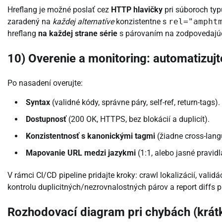
Hreflang je možné poslať cez
HTTP hlavičky
pri súboroch typ
zaradený na
každej alternatíve
konzistentne s
rel="ampht
hreflang
na každej strane série
s párovaním na zodpovedajúce
10) Overenie a monitoring: automatizujt
Po nasadení overujte:
Syntax
(validné kódy, správne páry, self-ref, return-tags).
Dostupnosť
(200 OK, HTTPS, bez blokácií a duplicít).
Konzistentnosť s kanonickými tagmi
(žiadne cross-lang
Mapovanie URL medzi jazykmi
(1:1, alebo jasné pravidl
V rámci CI/CD pipeline pridajte kroky: crawl lokalizácií, vali
kontrolu duplicitných/nezrovnalostných párov a report diffs 
Rozhodovací diagram pri chybách (krát