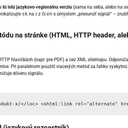
na
tú istú jazykovo-regionálnu verziu
(sama na seba, alebo na s
nikalizujte
sk
na
cz
či
en
s úmyslom „presunúť signál“ – zruší
etódu na stránke (HTML, HTTP header, al
TTP hlavičkách (napr. pre PDF) a cez XML sitemapu. Odporúča
entne. Pri paralelnom použití viacerých metód sa ľahko vyskytnú
znižuje dôveru signálu.
odukt-x/</loc> <xhtml:link rel="alternate" hr
 (jazykový rozcestník)