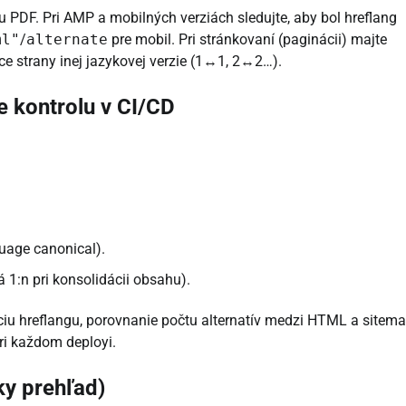
u PDF. Pri AMP a mobilných verziách sledujte, aby bol hreflang
ml"
/
alternate
pre mobil. Pri stránkovaní (paginácii) majte
 strany inej jazykovej verzie (1↔1, 2↔2…).
e kontrolu v CI/CD
uage canonical).
á 1:n pri konsolidácii obsahu).
dáciu hreflangu, porovnanie počtu alternatív medzi HTML a sitema
pri každom deployi.
ky prehľad)