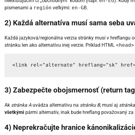
neexistujúcim či „obchodným“ kódom (napr.
en-EU
). Kódy m
písmenami a
región
veľkými:
en-GB
.
2) Každá alternatíva musí sama seba uvá
Každá jazyková/regionálna verzia stránky musí v hreflangu 
stránku len ako alternatívu inej verzie. Príklad HTML
<head>
<link rel="alternate" hreflang="sk" href
3) Zabezpečte obojsmernosť (return tag
Ak
stránka A
uvádza alternatívu na
stránku B
, musí aj
stránka
všetkými
pármi alternatív, inak bude hreflang považovaný za
4) Neprekračujte hranice kánonikalizáci