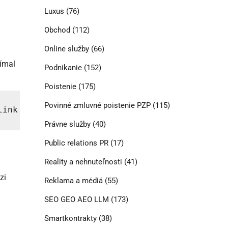
Luxus
(76)
Obchod
(112)
Online služby
(66)
ímal
Podnikanie
(152)
Poistenie
(175)
Povinné zmluvné poistenie PZP
(115)
link rel="alternate" hreflang="cs-CZ" href="h
Právne služby
(40)
Public relations PR
(17)
Reality a nehnuteľnosti
(41)
zi
Reklama a médiá
(55)
SEO GEO AEO LLM
(173)
Smartkontrakty
(38)