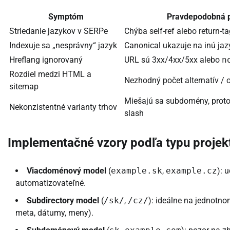
Symptóm
Pravdepodobná p
Striedanie jazykov v SERPe
Chýba self-ref alebo return-t
Indexuje sa „nesprávny“ jazyk
Canonical ukazuje na inú jaz
Hreflang ignorovaný
URL sú 3xx/4xx/5xx alebo
n
Rozdiel medzi HTML a
Nezhodný počet alternatív / 
sitemap
Miešajú sa subdomény, protoko
Nekonzistentné varianty trhov
slash
Implementačné vzory podľa typu projek
Viacdoménový model
(
example.sk
,
example.cz
): 
automatizovateľné.
Subdirectory model
(
/sk/
,
/cz/
): ideálne na jednotno
meta, dátumy, meny).