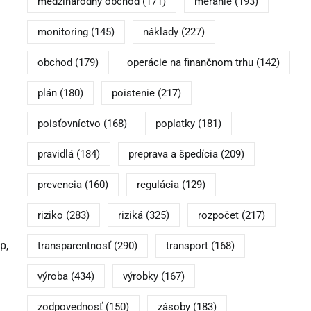
medzinárodný obchod
(171)
meranie
(193)
monitoring
(145)
náklady
(227)
obchod
(179)
operácie na finančnom trhu
(142)
plán
(180)
poistenie
(217)
poisťovníctvo
(168)
poplatky
(181)
pravidlá
(184)
preprava a špedícia
(209)
prevencia
(160)
regulácia
(129)
riziko
(283)
riziká
(325)
rozpočet
(217)
p,
transparentnosť
(290)
transport
(168)
výroba
(434)
výrobky
(167)
zodpovednosť
(150)
zásoby
(183)