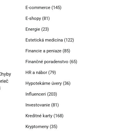
E-commerce
(145)
E-shopy
(81)
Energie
(23)
Estetická medicína
(122)
Financie a peniaze
(85)
Finančné poradenstvo
(65)
HR a nábor
(79)
 Chyby
rieč
Hypotekárne úvery
(36)
i
Influenceri
(203)
Investovanie
(81)
Kreditné karty
(168)
Kryptomeny
(35)