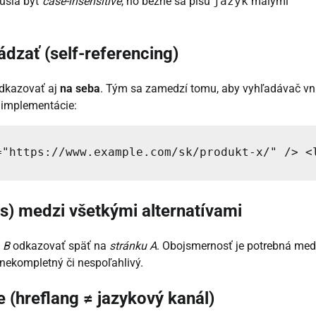
usia byť
case-insensitive
, no bežne sa píšu
jazyk
malými
dzať (self-referencing)
odkazovať aj
na seba
. Tým sa zamedzí tomu, aby vyhľadávač vn
implementácie:
="https://www.example.com/sk/produkt-x/" /> <
s) medzi všetkými alternatívami
 B
odkazovať späť na
stránku A
. Obojsmernosť je potrebná med
 nekompletný či nespoľahlivý.
e (hreflang ≠ jazykový kanál)