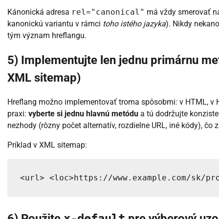
Kánonická adresa
rel="canonical"
má vždy smerovať 
kanonickú variantu v rámci
toho istého jazyka
). Nikdy nekano
tým význam hreflangu.
5) Implementujte len jednu primárnu m
XML sitemap)
Hreflang možno implementovať troma spôsobmi: v HTML, v H
praxi:
vyberte si jednu hlavnú metódu
a tú dodržujte konzist
nezhody (rôzny počet alternatív, rozdielne URL, iné kódy), čo 
Príklad v XML sitemap:
<url> <loc>https://www.example.com/sk/pr
6) Použite
x-default
pre výberový uzol