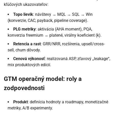
kľúčových ukazovateľov:
Topo lievik
: návštevy → MQL → SQL → Win
(konverzie, CAC, payback, pipeline coverage).
PLG metriky
: aktivácia (AHA moment), PQA,
konverzia freemium → platené, virálny koeficient (k).
Retencia a rast
: GRR/NRR, rozšírenia, upsell/cross-
sell, churn dôvody.
Cenová výkonosť
: realizovaná ASP, zľavový „leakage“,
mix produktových edícií.
GTM operačný model: roly a
zodpovednosti
Produkt
: definícia hodnoty a roadmapy, monetizačné
metriky, A/B experimenty.