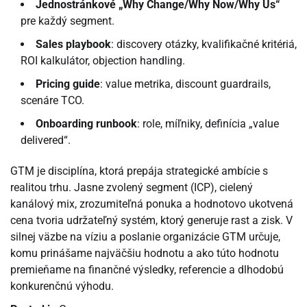
Jednostránkové „Why Change/Why Now/Why Us“
pre každý segment.
Sales playbook
: discovery otázky, kvalifikačné kritériá,
ROI kalkulátor, objection handling.
Pricing guide
: value metrika, discount guardrails,
scenáre TCO.
Onboarding runbook
: role, míľniky, definícia „value
delivered“.
GTM je disciplína, ktorá prepája strategické ambície s
realitou trhu. Jasne zvolený segment (ICP), cielený
kanálový mix, zrozumiteľná ponuka a hodnotovo ukotvená
cena tvoria udržateľný systém, ktorý generuje rast a zisk. V
silnej väzbe na víziu a poslanie organizácie GTM určuje,
komu prinášame najväčšiu hodnotu a ako túto hodnotu
premieňame na finančné výsledky, referencie a dlhodobú
konkurenčnú výhodu.