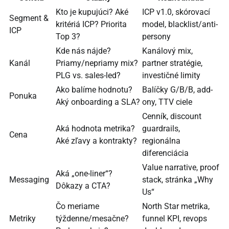
Kto je kupujúci? Aké
ICP v1.0, skórovací
Segment &
kritériá ICP? Priorita
model, blacklist/anti-
ICP
Top 3?
persony
Kde nás nájde?
Kanálový mix,
Kanál
Priamy/nepriamy mix?
partner stratégie,
PLG vs. sales-led?
investičné limity
Ako balíme hodnotu?
Balíčky G/B/B, add-
Ponuka
Aký onboarding a SLA?
ony, TTV ciele
Cenník, discount
Aká hodnota metrika?
guardrails,
Cena
Aké zľavy a kontrakty?
regionálna
diferenciácia
Value narrative, proof
Aká „one-liner“?
Messaging
stack, stránka „Why
Dôkazy a CTA?
Us“
Čo meriame
North Star metrika,
Metriky
týždenne/mesačne?
funnel KPI, revops