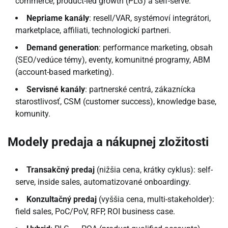
commerce, product-led growth (PLG) a self-serve.
Nepriame kanály
: resell/VAR, systémoví integrátori,
marketplace, affiliati, technologickí partneri.
Demand generation
: performance marketing, obsah
(SEO/vedúce témy), eventy, komunitné programy, ABM
(account-based marketing).
Servisné kanály
: partnerské centrá, zákaznícka
starostlivosť, CSM (customer success), knowledge base,
komunity.
Modely predaja a nákupnej zložitosti
Transakčný predaj
(nižšia cena, krátky cyklus): self-
serve, inside sales, automatizované onboardingy.
Konzultačný predaj
(vyššia cena, multi-stakeholder):
field sales, PoC/PoV, RFP, ROI business case.