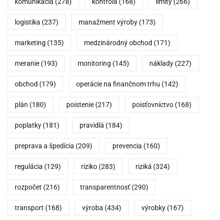
komunikácia
(278)
kontrola
(168)
limity
(266)
logistika
(237)
manažment výroby
(173)
marketing
(135)
medzinárodný obchod
(171)
meranie
(193)
monitoring
(145)
náklady
(227)
obchod
(179)
operácie na finančnom trhu
(142)
plán
(180)
poistenie
(217)
poisťovníctvo
(168)
poplatky
(181)
pravidlá
(184)
preprava a špedícia
(209)
prevencia
(160)
regulácia
(129)
riziko
(283)
riziká
(324)
rozpočet
(216)
transparentnosť
(290)
transport
(168)
výroba
(434)
výrobky
(167)