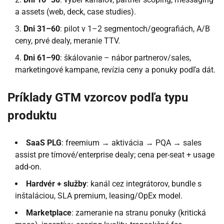
a assets (web, deck, case studies).
Dni 31–60
: pilot v 1–2 segmentoch/geografiách, A/B
ceny, prvé dealy, meranie TTV.
Dni 61–90
: škálovanie – nábor partnerov/sales,
marketingové kampane, revízia ceny a ponuky podľa dát.
Príklady GTM vzorcov podľa typu
produktu
SaaS PLG
: freemium → aktivácia → PQA → sales
assist pre tímové/enterprise dealy; cena per-seat + usage
add-on.
Hardvér + služby
: kanál cez integrátorov, bundle s
inštaláciou, SLA premium, leasing/OpEx model.
Marketplace
: zameranie na stranu ponuky (kritická