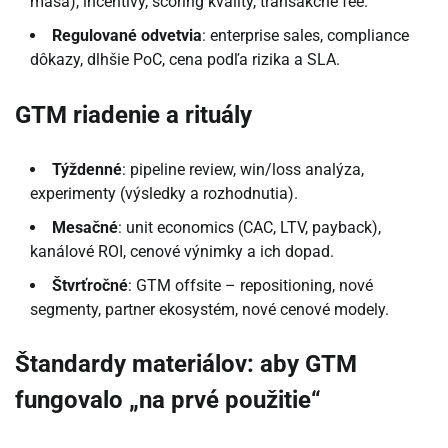
masa), incentívy, scoring kvality, transakčné fee.
Regulované odvetvia
: enterprise sales, compliance
dôkazy, dlhšie PoC, cena podľa rizika a SLA.
GTM riadenie a rituály
Týždenné
: pipeline review, win/loss analýza,
experimenty (výsledky a rozhodnutia).
Mesačné
: unit economics (CAC, LTV, payback),
kanálové ROI, cenové výnimky a ich dopad.
Štvrťročné
: GTM offsite – repositioning, nové
segmenty, partner ekosystém, nové cenové modely.
Štandardy materiálov: aby GTM
fungovalo „na prvé použitie“