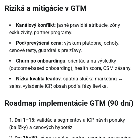
Riziká a mitigácie v GTM
Kanálový konflikt
: jasné pravidlá atribúcie, zóny
exkluzivity, partner programy.
Pod/prevýšená cena
: výskum platobnej ochoty,
cenové testy, guardrails pre zľavy.
Churn po onboardingu
: orientácia na výsledky
(outcome-based onboarding), health score, CSM zásahy.
Nízka kvalita leadov
: spätná slučka marketing ↔
sales, vyladenie ICP, obsah podľa fázy lievika.
Roadmap implementácie GTM (90 dní)
Dni 1–15
: validácia segmentov a ICP, návrh ponuky
(balíčky) a cenových hypotéz.
Dni 16–30
: výber kanálov, partner scoping, messaging