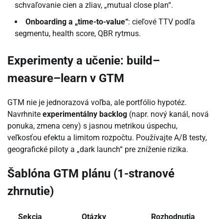
schvaľovanie cien a zliav, „mutual close plan“.
Onboarding a „time-to-value“
: cieľové TTV podľa
segmentu, health score, QBR rytmus.
Experimenty a učenie: build–
measure–learn v GTM
GTM nie je jednorazová voľba, ale portfólio hypotéz.
Navrhnite
experimentálny backlog
(napr. nový kanál, nová
ponuka, zmena ceny) s jasnou metrikou úspechu,
veľkosťou efektu a limitom rozpočtu. Používajte A/B testy,
geografické piloty a „dark launch“ pre zníženie rizika.
Šablóna GTM plánu (1-stranové
zhrnutie)
Sekcia
Otázky
Rozhodnutia