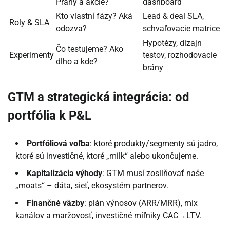
Prahy a akcie?
dashboard
Kto vlastní fázy? Aká
Lead & deal SLA,
Roly & SLA
odozva?
schvaľovacie matrice
Hypotézy, dizajn
Čo testujeme? Ako
Experimenty
testov, rozhodovacie
dlho a kde?
brány
GTM a strategická integrácia: od
portfólia k P&L
Portfóliová voľba
: ktoré produkty/segmenty sú jadro,
ktoré sú investičné, ktoré „milk“ alebo ukončujeme.
Kapitalizácia výhody
: GTM musí zosilňovať naše
„moats“ – dáta, sieť, ekosystém partnerov.
Finančné väzby
: plán výnosov (ARR/MRR), mix
kanálov a maržovosť, investičné míľniky CAC→LTV.