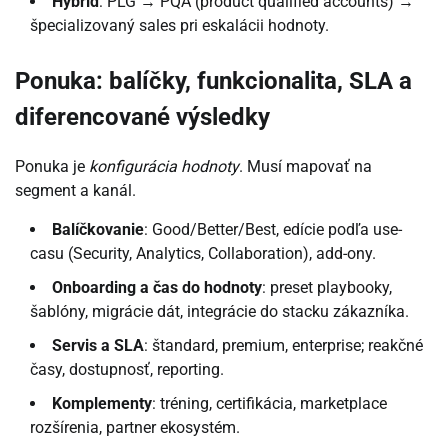
Hybrid
: PLG → PQA (product qualified accounts) →
špecializovaný sales pri eskalácii hodnoty.
Ponuka: balíčky, funkcionalita, SLA a
diferencované výsledky
Ponuka je
konfigurácia hodnoty
. Musí mapovať na
segment a kanál.
Balíčkovanie
: Good/Better/Best, edície podľa use-
casu (Security, Analytics, Collaboration), add-ony.
Onboarding a čas do hodnoty
: preset playbooky,
šablóny, migrácie dát, integrácie do stacku zákazníka.
Servis a SLA
: štandard, premium, enterprise; reakčné
časy, dostupnosť, reporting.
Komplementy
: tréning, certifikácia, marketplace
rozšírenia, partner ekosystém.