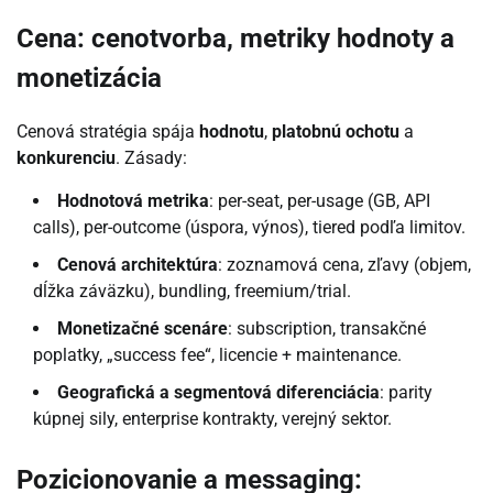
Cena: cenotvorba, metriky hodnoty a
monetizácia
Cenová stratégia spája
hodnotu
,
platobnú ochotu
a
konkurenciu
. Zásady:
Hodnotová metrika
: per-seat, per-usage (GB, API
calls), per-outcome (úspora, výnos), tiered podľa limitov.
Cenová architektúra
: zoznamová cena, zľavy (objem,
dĺžka záväzku), bundling, freemium/trial.
Monetizačné scenáre
: subscription, transakčné
poplatky, „success fee“, licencie + maintenance.
Geografická a segmentová diferenciácia
: parity
kúpnej sily, enterprise kontrakty, verejný sektor.
Pozicionovanie a messaging: