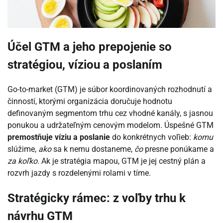
Účel GTM a jeho prepojenie so
stratégiou, víziou a poslaním
Go-to-market (GTM) je súbor koordinovaných rozhodnutí a
činností, ktorými organizácia doručuje hodnotu
definovaným segmentom trhu cez vhodné kanály, s jasnou
ponukou a udržateľným cenovým modelom. Úspešné GTM
premostňuje víziu a poslanie
do konkrétnych voľieb:
komu
slúžime,
ako
sa k nemu dostaneme,
čo
presne ponúkame a
za koľko
. Ak je stratégia mapou, GTM je jej cestný plán a
rozvrh jazdy s rozdelenými rolami v tíme.
Stratégicky rámec: z voľby trhu k
návrhu GTM