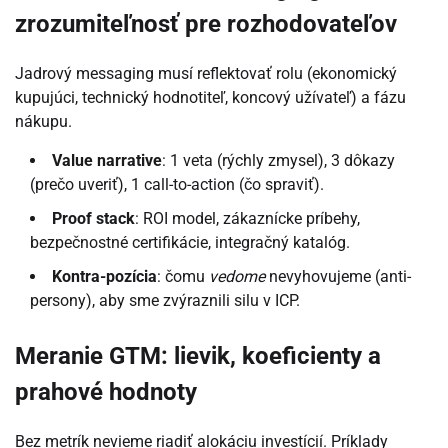
zrozumiteľnosť pre rozhodovateľov
Jadrový messaging musí reflektovať rolu (ekonomický
kupujúci, technický hodnotiteľ, koncový užívateľ) a fázu
nákupu.
Value narrative
: 1 veta (rýchly zmysel), 3 dôkazy
(prečo uveriť), 1 call-to-action (čo spraviť).
Proof stack
: ROI model, zákaznícke príbehy,
bezpečnostné certifikácie, integračný katalóg.
Kontra-pozícia
: čomu
vedome
nevyhovujeme (anti-
persony), aby sme zvýraznili silu v ICP.
Meranie GTM: lievik, koeficienty a
prahové hodnoty
Bez metrík nevieme riadiť alokáciu investícií. Príklady