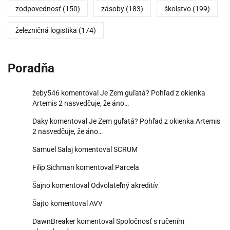
zodpovednosť
(150)
zásoby
(183)
školstvo
(199)
železničná logistika
(174)
Poradňa
žeby546
komentoval
Je Zem guľatá? Pohľad z okienka
Artemis 2 nasvedčuje, že áno…
Daky
komentoval
Je Zem guľatá? Pohľad z okienka Artemis
2 nasvedčuje, že áno…
Samuel Salaj
komentoval
SCRUM
Filip Sichman
komentoval
Parcela
Šajno
komentoval
Odvolateľný akreditív
Šajto
komentoval
AVV
DawnBreaker
komentoval
Spoločnosť s ručením