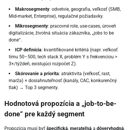
Makrosegmenty
: odvetvie, geografia, veľkosť (SMB,
Mid-market, Enterprise), regulačné požiadavky.
Mikrosegmenty
: pracovné role, use-cases, úroveň
digitalizácie, životná situácia zákazníka, „jobs to be
done“.
ICP definícia
: kvantifikované kritériá (napr. veľkosť
tímu 50–500, tech stack X, problém Y s frekvenciou >
3×/týždeň, existujúci rozpočet Z).
Skórovanie a priorita
: atraktivita (veľkosť, rast,
marža) × dosiahnuteľnosť (kanály, CAC, konkurenčný
tlak) → Top 3 segmenty.
Hodnotová propozícia a „job-to-be-
done“ pre každý segment
Propozícia musí byť
špecifická
,
merateľná
a
dôveryhodná
.