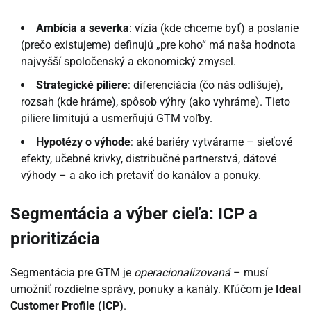
Ambícia a severka
: vízia (kde chceme byť) a poslanie
(prečo existujeme) definujú „pre koho“ má naša hodnota
najvyšší spoločenský a ekonomický zmysel.
Strategické piliere
: diferenciácia (čo nás odlišuje),
rozsah (kde hráme), spôsob výhry (ako vyhráme). Tieto
piliere limitujú a usmerňujú GTM voľby.
Hypotézy o výhode
: aké bariéry vytvárame – sieťové
efekty, učebné krivky, distribučné partnerstvá, dátové
výhody – a ako ich pretaviť do kanálov a ponuky.
Segmentácia a výber cieľa: ICP a
prioritizácia
Segmentácia pre GTM je
operacionalizovaná
– musí
umožniť rozdielne správy, ponuky a kanály. Kľúčom je
Ideal
Customer Profile (ICP)
.