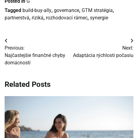
Posted in
G
Tagged
build-buy-ally
,
governance
,
GTM stratégia
,
partnerstvá
,
riziká
,
rozhodovací rámec
,
synergie
Navigácia
Previous:
Next:
v
Najčastejšie finančné chyby
Adaptácia rýchlosti počasiu
domácností
článku
Related Posts