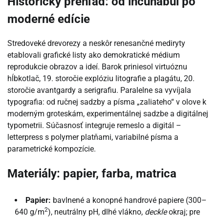
Historický prehľad: od incunábul po
moderné edície
Stredoveké drevorezy a neskôr renesančné mediryty
etablovali grafické listy ako demokratické médium
reprodukcie obrazov a ideí. Barok priniesol virtuóznu
hĺbkotlač, 19. storočie explóziu litografie a plagátu, 20.
storočie avantgardy a serigrafiu. Paralelne sa vyvíjala
typografia: od ručnej sadzby a písma „zaliateho“ v olove k
moderným groteskám, experimentálnej sadzbe a digitálnej
typometrii. Súčasnosť integruje remeslo a digitál –
letterpress s polymer platňami, variabilné písma a
parametrické kompozície.
Materiály: papier, farba, matrica
Papier:
bavlnené a konopné handrové papiere (300–
2
640 g/m
), neutrálny pH, dlhé vlákno,
deckle
okraj; pre