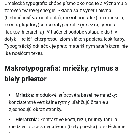
Umelecká typografia chápe písmo ako nositeľa významu a
zároveň tvarovej energie. Skladá sa z výberu písma
(historičnosť vs. neutralita), mikrotipografie (interpunkcia,
kerning, ligatúry) a makrotypografie (mriežka, rytmus
riadkov, hierarchia). V tlačenej podobe vstupuje do hry
dotyk – reliéf letterpressu, zlom vláken papiera, lesk farby.
Typografický odtlačok je preto materiálnym artefaktom, nie
iba nosičom textu.
Makrotypografia: mriežky, rytmus a
biely priestor
Mriežka:
modulové, stĺpcové a baseline mriežky;
konzistentné vertikálne rytmy uľahčujú čítanie a
zjednocujú obraz stránky.
Hierarchia:
kontrast veľkosti, rezu, hrúbky ťahu a
medzier; práce s negatívom (biely priestor) pre dýchanie