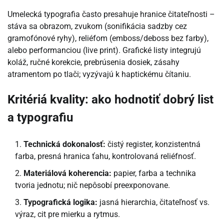
Umelecká typografia často presahuje hranice čitateľnosti –
stáva sa obrazom, zvukom (sonifikácia sadzby cez
gramofónové ryhy), reliéfom (emboss/deboss bez farby),
alebo performanciou (live print). Grafické listy integrujú
koláž, ručné korekcie, prebrúsenia dosiek, zásahy
atramentom po tlači; vyzývajú k haptickému čítaniu.
Kritériá kvality: ako hodnotiť dobrý list
a typografiu
Technická dokonalosť:
čistý register, konzistentná
farba, presná hranica ťahu, kontrolovaná reliéfnosť.
Materiálová koherencia:
papier, farba a technika
tvoria jednotu; nič nepôsobí preexponovane.
Typografická logika:
jasná hierarchia, čitateľnosť vs.
výraz, cit pre mierku a rytmus.