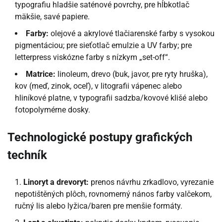
typografiu hladšie saténové povrchy, pre hĺbkotlač
mäkšie, savé papiere.
Farby:
olejové a akrylové tlačiarenské farby s vysokou
pigmentáciou; pre sieťotlač emulzie a UV farby; pre
letterpress viskózne farby s nízkym „set-off“.
Matrice:
linoleum, drevo (buk, javor, pre ryty hruška),
kov (meď, zinok, oceľ), v litografii vápenec alebo
hliníkové platne, v typografii sadzba/kovové klišé alebo
fotopolymérne dosky.
Technologické postupy grafických
techník
Linoryt a drevoryt:
prenos návrhu zrkadlovo, vyrezanie
nepotištěných plôch, rovnomerný nános farby valčekom,
ručný lis alebo lyžica/baren pre menšie formáty.