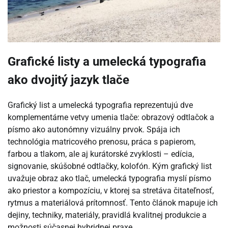
Grafické listy a umelecká typografia
ako dvojitý jazyk tlače
Grafický list a umelecká typografia reprezentujú dve
komplementárne vetvy umenia tlače: obrazový odtlačok a
písmo ako autonómny vizuálny prvok. Spája ich
technológia matricového prenosu, práca s papierom,
farbou a tlakom, ale aj kurátorské zvyklosti – edícia,
signovanie, skúšobné odtlačky, kolofón. Kým grafický list
uvažuje obraz ako tlač, umelecká typografia myslí písmo
ako priestor a kompozíciu, v ktorej sa stretáva čitateľnosť,
rytmus a materiálová prítomnosť. Tento článok mapuje ich
dejiny, techniky, materiály, pravidlá kvalitnej produkcie a
možnosti súčasnej hybridnej praxe.