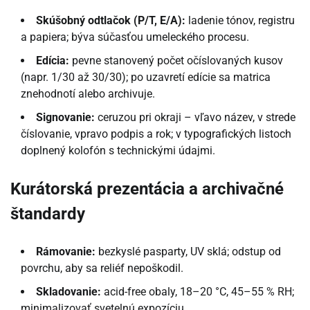
Skúšobný odtlačok (P/T, E/A):
ladenie tónov, registru
a papiera; býva súčasťou umeleckého procesu.
Edícia:
pevne stanovený počet očíslovaných kusov
(napr. 1/30 až 30/30); po uzavretí edície sa matrica
znehodnotí alebo archivuje.
Signovanie:
ceruzou pri okraji – vľavo název, v strede
číslovanie, vpravo podpis a rok; v typografických listoch
doplnený kolofón s technickými údajmi.
Kurátorská prezentácia a archivačné
štandardy
Rámovanie:
bezkyslé pasparty, UV sklá; odstup od
povrchu, aby sa reliéf nepoškodil.
Skladovanie:
acid-free obaly, 18–20 °C, 45–55 % RH;
minimalizovať svetelnú expozíciu.