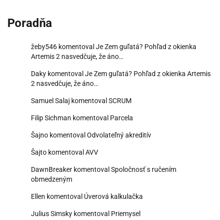
Poradňa
žeby546
komentoval
Je Zem guľatá? Pohľad z okienka
Artemis 2 nasvedčuje, že áno…
Daky
komentoval
Je Zem guľatá? Pohľad z okienka Artemis
2 nasvedčuje, že áno…
Samuel Salaj
komentoval
SCRUM
Filip Sichman
komentoval
Parcela
Šajno
komentoval
Odvolateľný akreditív
Šajto
komentoval
AVV
DawnBreaker
komentoval
Spoločnosť s ručením
obmedzeným
Ellen
komentoval
Úverová kalkulačka
Julius Simsky
komentoval
Priemysel