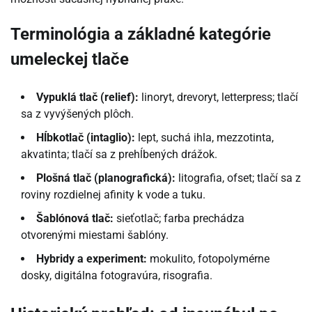
Terminológia a základné kategórie
umeleckej tlače
Vypuklá tlač (relief):
linoryt, drevoryt, letterpress; tlačí
sa z vyvýšených plôch.
Hĺbkotlač (intaglio):
lept, suchá ihla, mezzotinta,
akvatinta; tlačí sa z prehĺbených drážok.
Plošná tlač (planografická):
litografia, ofset; tlačí sa z
roviny rozdielnej afinity k vode a tuku.
Šablónová tlač:
sieťotlač; farba prechádza
otvorenými miestami šablóny.
Hybridy a experiment:
mokulito, fotopolymérne
dosky, digitálna fotogravúra, risografia.