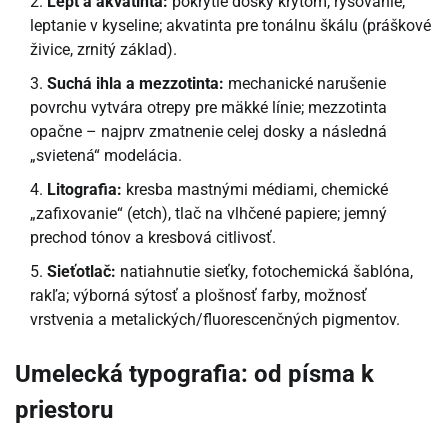
Lept a akvatinta:
pokrytie dosky krytom, rysovanie,
leptanie v kyseline; akvatinta pre tonálnu škálu (práškové
živice, zrnitý základ).
Suchá ihla a mezzotinta:
mechanické narušenie
povrchu vytvára otrepy pre mäkké línie; mezzotinta
opačne – najprv zmatnenie celej dosky a následná
„svietená“ modelácia.
Litografia:
kresba mastnými médiami, chemické
„zafixovanie“ (etch), tlač na vlhčené papiere; jemný
prechod tónov a kresbová citlivosť.
Sieťotlač:
natiahnutie sieťky, fotochemická šablóna,
rakľa; výborná sýtosť a plošnosť farby, možnosť
vrstvenia a metalických/fluorescenčných pigmentov.
Umelecká typografia: od písma k
priestoru