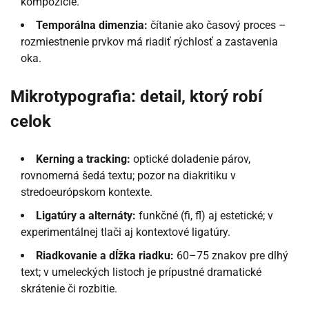
kompozície.
Temporálna dimenzia:
čítanie ako časový proces –
rozmiestnenie prvkov má riadiť rýchlosť a zastavenia
oka.
Mikrotypografia: detail, ktorý robí
celok
Kerning a tracking:
optické doladenie párov,
rovnomerná šedá textu; pozor na diakritiku v
stredoeurópskom kontexte.
Ligatúry a alternáty:
funkčné (fi, fl) aj estetické; v
experimentálnej tlači aj kontextové ligatúry.
Riadkovanie a dĺžka riadku:
60–75 znakov pre dlhý
text; v umeleckých listoch je prípustné dramatické
skrátenie či rozbitie.