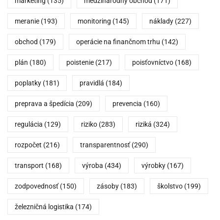
marketing
(135)
medzinárodný obchod
(171)
meranie
(193)
monitoring
(145)
náklady
(227)
obchod
(179)
operácie na finančnom trhu
(142)
plán
(180)
poistenie
(217)
poisťovníctvo
(168)
poplatky
(181)
pravidlá
(184)
preprava a špedícia
(209)
prevencia
(160)
regulácia
(129)
riziko
(283)
riziká
(324)
rozpočet
(216)
transparentnosť
(290)
transport
(168)
výroba
(434)
výrobky
(167)
zodpovednosť
(150)
zásoby
(183)
školstvo
(199)
železničná logistika
(174)