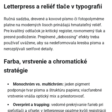
Letterpress a reliéf tlače v typografii
Ručná sadzba, drevené a kovové písmo či fotopolymérne
platne na moderných lisoch prinášajú hmatateľný reliéf.
Pre kvalitný odtlačok je kritický register, rovnomerný tlak a
presné podloženie. Preplnené „debossing“ efekty treba
používať uvážene, aby sa nedeformovala kresba písma a
nerozplývali serifové detaily.
Farba, vrstvenie a chromatické
stratégie
Monochróm vs. multichróm:
jeden pigment
podporuje tvar písma a štruktúru papiera; viacfarebné
vrstvenie vnáša optický mix a priestorovosť.
Overprint a trapping:
vedomé prekrývanie farieb pri
sieťotlači a ofsete; v letterpresse opatrne kvôli registrácii