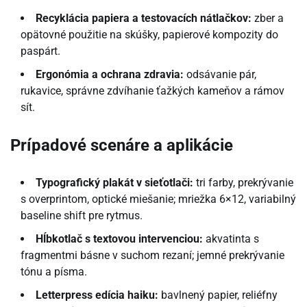
Recyklácia papiera a testovacích nátlačkov:
zber a
opätovné použitie na skúšky, papierové kompozity do
paspárt.
Ergonómia a ochrana zdravia:
odsávanie pár,
rukavice, správne zdvíhanie ťažkých kameňov a rámov
sít.
Prípadové scenáre a aplikácie
Typografický plakát v sieťotlači:
tri farby, prekrývanie
s overprintom, optické miešanie; mriežka 6×12, variabilný
baseline shift pre rytmus.
Hĺbkotlač s textovou intervenciou:
akvatinta s
fragmentmi básne v suchom rezaní; jemné prekrývanie
tónu a písma.
Letterpress edícia haiku:
bavlnený papier, reliéfny