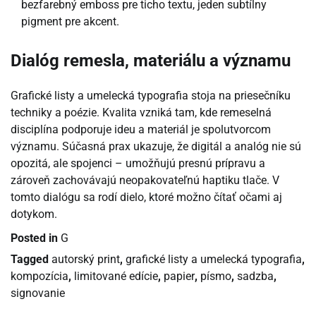
bezfarebný emboss pre ticho textu, jeden subtílny
pigment pre akcent.
Dialóg remesla, materiálu a významu
Grafické listy a umelecká typografia stoja na priesečníku
techniky a poézie. Kvalita vzniká tam, kde remeselná
disciplína podporuje ideu a materiál je spolutvorcom
významu. Súčasná prax ukazuje, že digitál a analóg nie sú
opozitá, ale spojenci – umožňujú presnú prípravu a
zároveň zachovávajú neopakovateľnú haptiku tlače. V
tomto dialógu sa rodí dielo, ktoré možno čítať očami aj
dotykom.
Posted in
G
Tagged
autorský print
,
grafické listy a umelecká typografia
,
kompozícia
,
limitované edície
,
papier
,
písmo
,
sadzba
,
signovanie