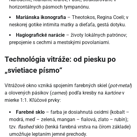
horizontálnych pásmoch tympanónu.
Mariánska ikonografia
– Theotokos, Regina Coeli; v
neskorej gotike intimita matky a dieťaťa, gestá dotyku.
Hagiografické narácie
– životy lokálnych patrónov;
prepojenie s cechmi a mestskými povolaniami.
Technológia vitráže: od piesku po
„svietiace písmo“
Vitrážové okno vzniká spojením farebných skiel (
pot-metal
)
a olovených pásikov (
cames
) podľa kresby na
kartóne
v
mierke 1:1. Kľúčové prvky:
Farebné sklo
– farba je dosiahnutá oxidmi (kobalt –
modrá, meď – zelená, mangan – fialová, zlato – rubín);
tzv.
flashed
sklo (tenká farebná vrstva na čírom základe)
umožňuje leptaním jemné prechody.