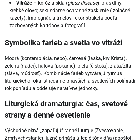
Vitráže
– korózia skla (
glass disease
), praskliny,
krehké olovo; sekundárne ochranné zasklenie (izolačné
kazety), impregnácia tmelov, rekonštrukcia podľa
zachovaných kartónov a fotografií.
Symbolika farieb a svetla vo vitráži
Modrá (kontemplácia, nebo), červená (láska, krv Krista),
zelená (nádej), fialová (pokánie), biela (čistota), zlatá/žltá
(sláva, múdrosť). Kombinácie farieb vytvárajú rytmus
liturgického roka; striedanie tmavších a svetlejších polí riadi
tok pohľadu a oddeľuje naratívne jednotky.
Liturgická dramaturgia: čas, svetové
strany a denné osvetlenie
Východné okná „zapaľujú“ ranné liturgie (Zvestovanie,
Zmŕtvychvstanie), južné prinášajú teplé tóny dňa (apoštoli,