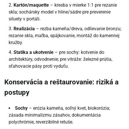
Kartón/maquette
– kresba v mierke 1:1 pre rezanie
skla; sochársky model v hline/sádre pre preverenie
siluety v portáli.
Realizácia
– rezba kameňa/dreva, odlievanie bronzu;
rezanie skla, maľba, spájkovanie, montáž do kamennej
kružby.
Statika a ukotvenie
– pre sochy: kotvenie do
architektúry, odvodnenie; pre vitráže: železné prútia,
sťahovacie pásy proti vyduťu.
Konservácia a reštaurovanie: riziká a
postupy
Sochy
– erózia kameňa, soľný kvet, biokorózia;
zásada minimalizmu zásahov, dokumentácia
polychrómie, reverzibilné retuše.