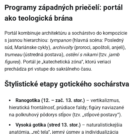
Programy západných priečelí: portál
ako teologická brána
Portál kombinuje architektúru a sochárstvo do kompozície
s jasnou hierarchiou:
tympanon
(hlavná scéna: Posledný
súd, Mariánske cykly),
archivolty
(proroci, apoštoli, anjeli),
trumeau
(ústredná postava),
ostění s nikami
(tzv.
jamb
figures
). Portál je „katechetická zóna“, ktorú veriaci
prechádza pri vstupe do sakrálneho času.
Štylistické etapy gotického sochárstva
Ranogotika (12. – zač. 13. stor.)
– vertikalizmus,
hieratická frontálnosť, prúdiace faldy; figúry naviazané
na polkruhový pôdorys stĺpov (tzv. „stĺpové postavy“).
Vysoká gotika (stred 13. stor.)
– naturalistickejšia
anatómia, „reč tela“, jemný úsmev a individualizácia