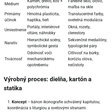
Kameň, drevo, kov +
Farebné sklo, olovo,
Médium
polychrómia
maľba na skle
Primárny
Hmotná plasticita,
Translucentné farby,
účinok
haptika, tieň
svetelná modulácia
Portály, interiérové
Okná, rozety,
Umiestnenie
oltáre, náhrobky
clerestory
Hierarchické scény,
Sekvenčné medailóny,
Naratív
symbolické gestá
typologické páry
Odolnosť voči
Citlivosť na búrky,
Trvácnosť
mechanickému
koróziu olova,
opotrebeniu
nečistoty
Výrobný proces: dielňa, kartón a
statika
Koncept
– kánon ikonografie schválený kapitulou;
koordinácia s liturgiou a svetovými stranami.