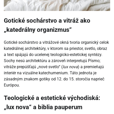
Gotické sochárstvo a vitráž ako
„katedrálny organizmus“
Gotické sochárstvo a vitrážové okná tvoria organický celok
katedrálnej architektúry, v ktorom sa priestor, svetlo, obraz
a text spájajú do ucelenej teologicko-estetickej syntézy.
Sochy nesú architektúru a zároveň interpretujú Písmo;
vitráže prepúšťajú „nové svetlo“ (
lux nova
) a premieňajú
interiér na vizuálne katechumenium. Táto jednota je
zásadným znakom gotiky od 12. do 15. storočia naprieč
Európou.
Teologické a estetické východiská:
„lux nova“ a biblia pauperum