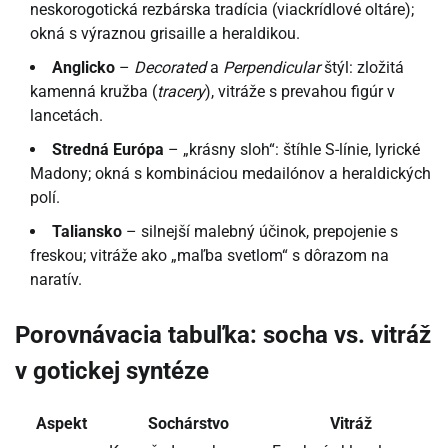
neskorogotická rezbárska tradícia (viackrídlové oltáre);
okná s výraznou grisaille a heraldikou.
Anglicko
–
Decorated
a
Perpendicular
štýl: zložitá
kamenná kružba (
tracery
), vitráže s prevahou figúr v
lancetách.
Stredná Európa
– „krásny sloh“: štíhle S-línie, lyrické
Madony; okná s kombináciou medailónov a heraldických
polí.
Taliansko
– silnejší malebný účinok, prepojenie s
freskou; vitráže ako „maľba svetlom“ s dôrazom na
naratív.
Porovnávacia tabuľka: socha vs. vitráž
v gotickej syntéze
Aspekt
Sochárstvo
Vitráž