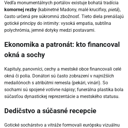
Vedľa monumentálnych portálov existuje bohatá tradícia
komornej rezby
(kabinetné Madony, malé krucifixy,
pietà
),
často určená pre súkromnú zbožnosť. Tieto diela prenášajú
gotické princípy do intimity: vysoká empatia, subtílna
polychrómia, jemné dotyky medzi postavami.
Ekonomika a patronát: kto financoval
okná a sochy
Kapituly, panovníci, cechy a mestské obce financovali celé
okná či polia. Donátori sú často zobrazení v najnižších
medailónoch s atribútmi remesla (pekári, vinári). So
sochami sú spojené votívne nápisy; funerálna plastika bola
súčasťou dynastickej reprezentácie a mestského statusu.
Dedičstvo a súčasné recepcie
Gotické sochárstvo a vitráže formovali európsku vizuálnu