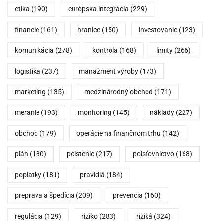
etika
(190)
európska integrácia
(229)
financie
(161)
hranice
(150)
investovanie
(123)
komunikácia
(278)
kontrola
(168)
limity
(266)
logistika
(237)
manažment výroby
(173)
marketing
(135)
medzinárodný obchod
(171)
meranie
(193)
monitoring
(145)
náklady
(227)
obchod
(179)
operácie na finančnom trhu
(142)
plán
(180)
poistenie
(217)
poisťovníctvo
(168)
poplatky
(181)
pravidlá
(184)
preprava a špedícia
(209)
prevencia
(160)
regulácia
(129)
riziko
(283)
riziká
(324)