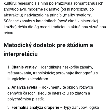
kultúru: renesancia s nimi polemizovala, romantizmus ich
znovuobjavil, moderné sklárstvo (od historicizmu po
abstrakciu) nadviazalo na princíp „maľby svetlom“.
Súčasné zásahy v katedrálach (nové okná v historickej
kružbe) riešia dialóg medzi tradíciou a aktuálnou vizuálnou
rečou.
Metodický dodatok pre štúdium a
interpretáciu
Čítanie vrstiev
– identifikujte neskoršie zásahy,
reštaurovania, translokácie; porovnajte ikonografiu s
liturgickým kalendárom.
Analýza svetla
– dokumentujte okno v rôznych
denných časoch; sledujte interakciu so zlatom a
polychrómiou plastík.
Formálna analýza drapérie
– typy záhybov, logika