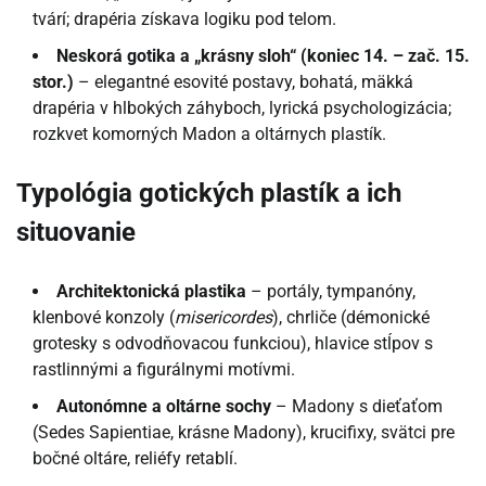
tvárí; drapéria získava logiku pod telom.
Neskorá gotika a „krásny sloh“ (koniec 14. – zač. 15.
stor.)
– elegantné esovité postavy, bohatá, mäkká
drapéria v hlbokých záhyboch, lyrická psychologizácia;
rozkvet komorných Madon a oltárnych plastík.
Typológia gotických plastík a ich
situovanie
Architektonická plastika
– portály, tympanóny,
klenbové konzoly (
misericordes
), chrliče (démonické
grotesky s odvodňovacou funkciou), hlavice stĺpov s
rastlinnými a figurálnymi motívmi.
Autonómne a oltárne sochy
– Madony s dieťaťom
(Sedes Sapientiae, krásne Madony), krucifixy, svätci pre
bočné oltáre, reliéfy retablí.