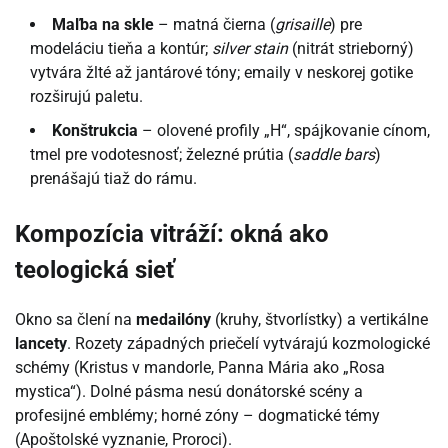
Maľba na skle
– matná čierna (
grisaille
) pre
modeláciu tieňa a kontúr;
silver stain
(nitrát strieborný)
vytvára žlté až jantárové tóny; emaily v neskorej gotike
rozširujú paletu.
Konštrukcia
– olovené profily „H“, spájkovanie cínom,
tmel pre vodotesnosť; železné prútia (
saddle bars
)
prenášajú tiaž do rámu.
Kompozícia vitráží: okná ako
teologická sieť
Okno sa člení na
medailóny
(kruhy, štvorlístky) a vertikálne
lancety
. Rozety západných priečelí vytvárajú kozmologické
schémy (Kristus v mandorle, Panna Mária ako „Rosa
mystica“). Dolné pásma nesú donátorské scény a
profesijné emblémy; horné zóny – dogmatické témy
(Apoštolské vyznanie, Proroci).