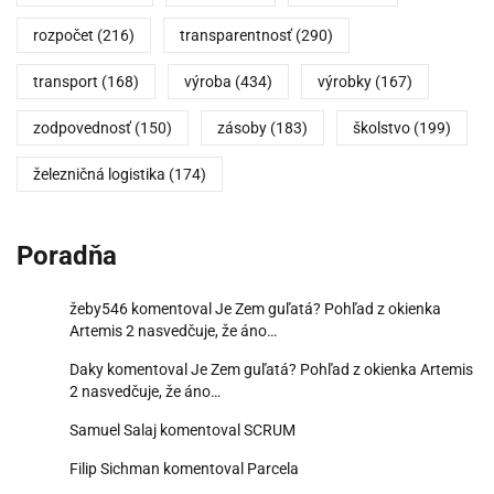
rozpočet
(216)
transparentnosť
(290)
transport
(168)
výroba
(434)
výrobky
(167)
zodpovednosť
(150)
zásoby
(183)
školstvo
(199)
železničná logistika
(174)
Poradňa
žeby546
komentoval
Je Zem guľatá? Pohľad z okienka
Artemis 2 nasvedčuje, že áno…
Daky
komentoval
Je Zem guľatá? Pohľad z okienka Artemis
2 nasvedčuje, že áno…
Samuel Salaj
komentoval
SCRUM
Filip Sichman
komentoval
Parcela