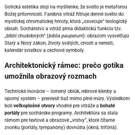
Gotická estetika stojí na myšlienke, že svetlo je metaforou
Božej prítomnosti. Farebná vitráž filtruje denné svetlo do
mystickej chromatickej hmoty, ktorá „osvecuje“ teologický
obsah. Sochárstvo a vitráž plnia didaktickú funkciu tzv.
„biblií chudobných“ (
biblia pauperum
): obrazom vysvetľujú
Starý a Nový zákon, životy svätých, cnosti a neresti,
kalendár sviatkov a cechové symboly.
Architektonický rámec: prečo gotika
umožnila obrazový rozmach
Technické inovácie – lomený oblúk, rebrové klenby a
oporný systém – preniesli tiaž mimo plné múry. Výsledkom
boli
veľkoplošné otvory
vhodné pre vitráže a
bohaté
portály
pre sochárske programy. Architektúra sa stala
rámom pre textové a obrazové „vrstvy“, ktoré čítame
zvonku (portály, tympanóny) dovnútra (okná, trifóriá).