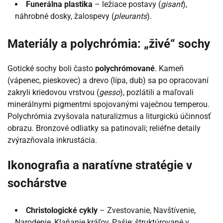
Funerálna plastika
– ležiace postavy (
gisant
),
náhrobné dosky, žalospevy (
pleurants
).
Materiály a polychrómia: „živé“ sochy
Gotické sochy boli často
polychrómované
. Kameň
(vápenec, pieskovec) a drevo (lípa, dub) sa po opracovaní
zakryli kriedovou vrstvou (
gesso
), pozlátili a maľovali
minerálnymi pigmentmi spojovanými vaječnou temperou.
Polychrómia zvyšovala naturalizmus a liturgickú účinnosť
obrazu. Bronzové odliatky sa patinovali; reliéfne detaily
zvýrazňovala inkrustácia.
Ikonografia a naratívne stratégie v
sochárstve
Christologické cykly
– Zvestovanie, Navštívenie,
Narodenie, Klaňanie kráľov, Pašie; štruktúrované v