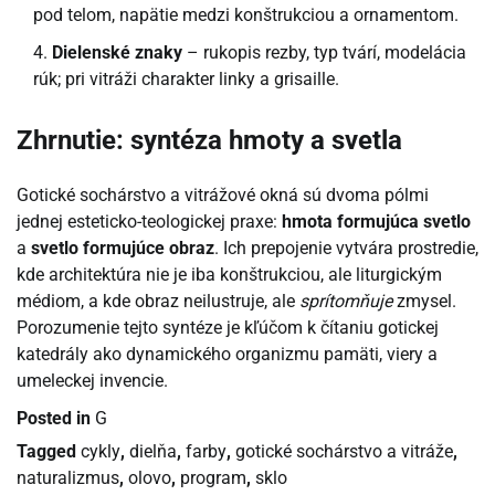
pod telom, napätie medzi konštrukciou a ornamentom.
Dielenské znaky
– rukopis rezby, typ tvárí, modelácia
rúk; pri vitráži charakter linky a grisaille.
Zhrnutie: syntéza hmoty a svetla
Gotické sochárstvo a vitrážové okná sú dvoma pólmi
jednej esteticko-teologickej praxe:
hmota formujúca svetlo
a
svetlo formujúce obraz
. Ich prepojenie vytvára prostredie,
kde architektúra nie je iba konštrukciou, ale liturgickým
médiom, a kde obraz neilustruje, ale
sprítomňuje
zmysel.
Porozumenie tejto syntéze je kľúčom k čítaniu gotickej
katedrály ako dynamického organizmu pamäti, viery a
umeleckej invencie.
Posted in
G
Tagged
cykly
,
dielňa
,
farby
,
gotické sochárstvo a vitráže
,
naturalizmus
,
olovo
,
program
,
sklo