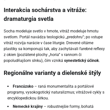
Interakcia sochárstva a vitráže:
dramaturgia svetla
Socha modeluje svetlo v hmote, vitráž modeluje hmotu
svetlom. Portál navádza teologickú „predohru“; po vstupe
vitráž rozvíja narácie v čase liturgie. Drevené oltárne
plastiky sa komponujú tak, aby zachytávali farebné reflexy
z okien (pozlátené plochy „horia“ v rannom či
popoludňajšom slnku), čím vzniká
synestetický účinok
.
Regionálne varianty a dielenské štýly
Francúzsko
– raná monumentalita a portálové
programy, vysokogotický naturalizmus; vitrážové cykly s
encyklopedickou šírkou.
Nemecké krajiny
– robustnejšie formy, bohatá