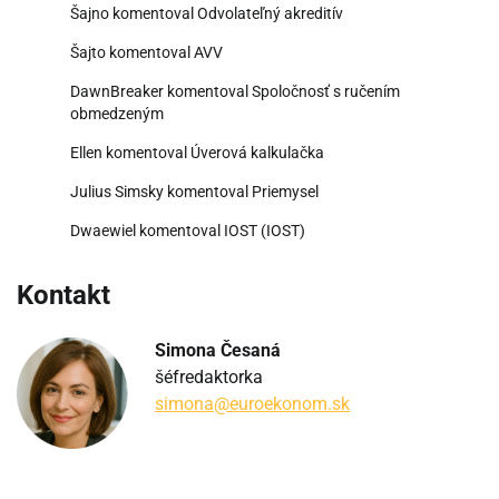
Šajno
komentoval
Odvolateľný akreditív
Šajto
komentoval
AVV
DawnBreaker
komentoval
Spoločnosť s ručením
obmedzeným
Ellen
komentoval
Úverová kalkulačka
Julius Simsky
komentoval
Priemysel
Dwaewiel
komentoval
IOST (IOST)
Kontakt
Simona Česaná
šéfredaktorka
simona@euroekonom.sk