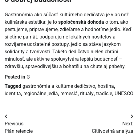
Gastronómia ako súčasť kultúrneho dedičstva je viac než
kulinárska estetika: je to
spoločenská dohoda
o tom, ako
pestujeme, pripravujeme, zdieľame a hodnotíme jedlo. Keď
si ctíme pamäť, podporujeme lokálnych nositeľov a
rozvíjame udržateľné postupy, jedlo sa stáva jazykom
solidarity a tvorivosti. Takéto dedičstvo nielen chráni
minulosť, ale aktívne spoluvytvára lepšiu budúcnosť –
zdravšiu, spravodlivejšiu a bohatšiu na chute aj príbehy.
Posted in
G
Tagged
gastronómia a kultúrne dedičstvo
,
hostina
,
identita
,
regionálne jedlá
,
remeslá
,
rituály
,
tradície
,
UNESCO
Navigácia
Previous:
Next:
v
Plán retencie
Citlivostná analýza