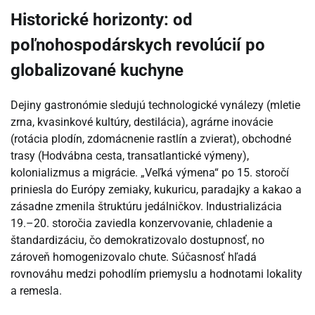
Historické horizonty: od
poľnohospodárskych revolúcií po
globalizované kuchyne
Dejiny gastronómie sledujú technologické vynálezy (mletie
zrna, kvasinkové kultúry, destilácia), agrárne inovácie
(rotácia plodín, zdomácnenie rastlín a zvierat), obchodné
trasy (Hodvábna cesta, transatlantické výmeny),
kolonializmus a migrácie. „Veľká výmena“ po 15. storočí
priniesla do Európy zemiaky, kukuricu, paradajky a kakao a
zásadne zmenila štruktúru jedálničkov. Industrializácia
19.–20. storočia zaviedla konzervovanie, chladenie a
štandardizáciu, čo demokratizovalo dostupnosť, no
zároveň homogenizovalo chute. Súčasnosť hľadá
rovnováhu medzi pohodlím priemyslu a hodnotami lokality
a remesla.