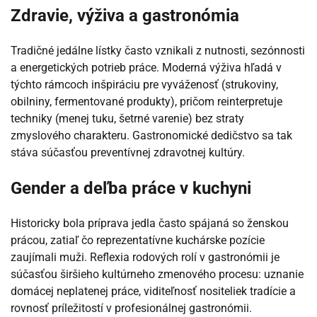
Zdravie, výživa a gastronómia
Tradičné jedálne lístky často vznikali z nutnosti, sezónnosti
a energetických potrieb práce. Moderná výživa hľadá v
týchto rámcoch inšpiráciu pre vyváženosť (strukoviny,
obilniny, fermentované produkty), pričom reinterpretuje
techniky (menej tuku, šetrné varenie) bez straty
zmyslového charakteru. Gastronomické dedičstvo sa tak
stáva súčasťou preventívnej zdravotnej kultúry.
Gender a deľba práce v kuchyni
Historicky bola príprava jedla často spájaná so ženskou
prácou, zatiaľ čo reprezentatívne kuchárske pozície
zaujímali muži. Reflexia rodových rolí v gastronómii je
súčasťou širšieho kultúrneho zmenového procesu: uznanie
domácej neplatenej práce, viditeľnosť nositeliek tradície a
rovnosť príležitostí v profesionálnej gastronómii.