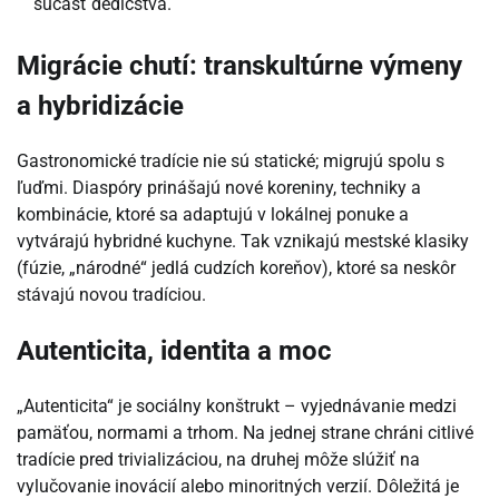
súčasť dedičstva.
Migrácie chutí: transkultúrne výmeny
a hybridizácie
Gastronomické tradície nie sú statické; migrujú spolu s
ľuďmi. Diaspóry prinášajú nové koreniny, techniky a
kombinácie, ktoré sa adaptujú v lokálnej ponuke a
vytvárajú hybridné kuchyne. Tak vznikajú mestské klasiky
(fúzie, „národné“ jedlá cudzích koreňov), ktoré sa neskôr
stávajú novou tradíciou.
Autenticita, identita a moc
„Autenticita“ je sociálny konštrukt – vyjednávanie medzi
pamäťou, normami a trhom. Na jednej strane chráni citlivé
tradície pred trivializáciou, na druhej môže slúžiť na
vylučovanie inovácií alebo minoritných verzií. Dôležitá je