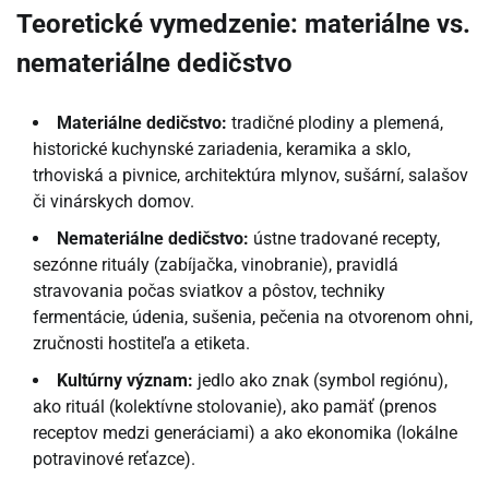
Teoretické vymedzenie: materiálne vs.
nemateriálne dedičstvo
Materiálne dedičstvo:
tradičné plodiny a plemená,
historické kuchynské zariadenia, keramika a sklo,
trhoviská a pivnice, architektúra mlynov, sušární, salašov
či vinárskych domov.
Nemateriálne dedičstvo:
ústne tradované recepty,
sezónne rituály (zabíjačka, vinobranie), pravidlá
stravovania počas sviatkov a pôstov, techniky
fermentácie, údenia, sušenia, pečenia na otvorenom ohni,
zručnosti hostiteľa a etiketa.
Kultúrny význam:
jedlo ako znak (symbol regiónu),
ako rituál (kolektívne stolovanie), ako pamäť (prenos
receptov medzi generáciami) a ako ekonomika (lokálne
potravinové reťazce).