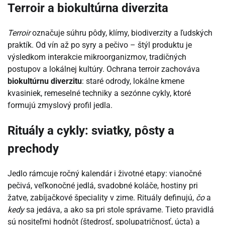
Terroir a biokultúrna diverzita
Terroir
označuje súhru pôdy, klímy, biodiverzity a ľudských
praktík. Od vín až po syry a pečivo – štýl produktu je
výsledkom interakcie mikroorganizmov, tradičných
postupov a lokálnej kultúry. Ochrana terroir zachováva
biokultúrnu diverzitu
: staré odrody, lokálne kmene
kvasiniek, remeselné techniky a sezónne cykly, ktoré
formujú zmyslový profil jedla.
Rituály a cykly: sviatky, pôsty a
prechody
Jedlo rámcuje ročný kalendár i životné etapy: vianočné
pečivá, veľkonočné jedlá, svadobné koláče, hostiny pri
žatve, zabíjačkové špeciality v zime. Rituály definujú,
čo
a
kedy
sa jedáva, a ako sa pri stole správame. Tieto pravidlá
sú nositeľmi hodnôt (štedrosť, spolupatričnosť, úcta) a