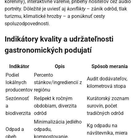
koreniny), interaktívne varenie, príbehy nositeľov cez audio
portréty. Dôležité je uviesť aj
konflikty
– zánik odrôd, tlak
turizmu, klimatické hrozby – a ponúknuť cesty
spoluzodpovednosti.
Indikátory kvality a udržateľnosti
gastronomických podujatí
Indikátor
Opis
Spôsob merania
Podiel
Percento
Audit dodávateľov,
lokálnych
stánkov/ingrediencií z
kilometrová stopa
producentov
regiónu
Sezónnosť
Rešpekt k ročným
Kurátorský zoznam
a
obdobiam, diverzita
surovín, počet
biodiverzita
odrôd
tradičných odrôd
Minimalizácia jedlého
Kg odpadu na
Odpad a
odpadu,
návštevníka, miera
obeh
kompostovanie,