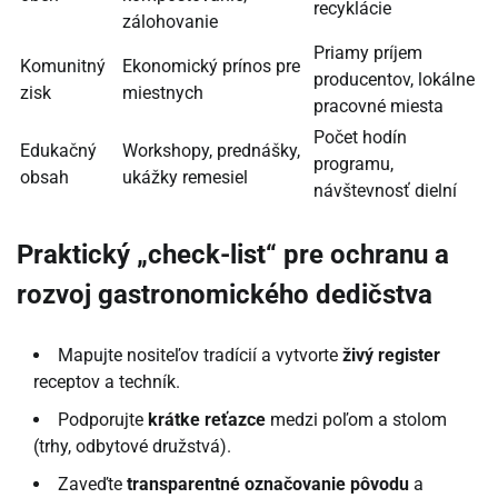
recyklácie
zálohovanie
Priamy príjem
Komunitný
Ekonomický prínos pre
producentov, lokálne
zisk
miestnych
pracovné miesta
Počet hodín
Edukačný
Workshopy, prednášky,
programu,
obsah
ukážky remesiel
návštevnosť dielní
Praktický „check-list“ pre ochranu a
rozvoj gastronomického dedičstva
Mapujte nositeľov tradícií a vytvorte
živý register
receptov a techník.
Podporujte
krátke reťazce
medzi poľom a stolom
(trhy, odbytové družstvá).
Zaveďte
transparentné označovanie pôvodu
a