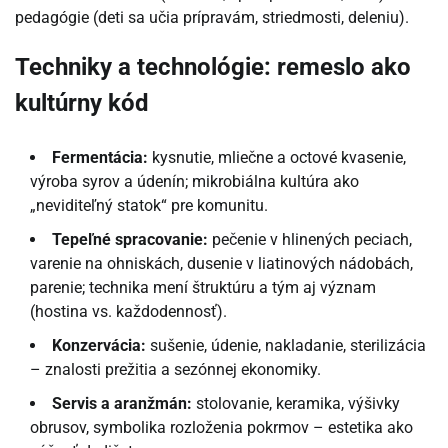
pedagógie (deti sa učia prípravám, striedmosti, deleniu).
Techniky a technológie: remeslo ako
kultúrny kód
Fermentácia:
kysnutie, mliečne a octové kvasenie,
výroba syrov a údenín; mikrobiálna kultúra ako
„neviditeľný statok“ pre komunitu.
Tepeľné spracovanie:
pečenie v hlinených peciach,
varenie na ohniskách, dusenie v liatinových nádobách,
parenie; technika mení štruktúru a tým aj význam
(hostina vs. každodennosť).
Konzervácia:
sušenie, údenie, nakladanie, sterilizácia
– znalosti prežitia a sezónnej ekonomiky.
Servis a aranžmán:
stolovanie, keramika, výšivky
obrusov, symbolika rozloženia pokrmov – estetika ako