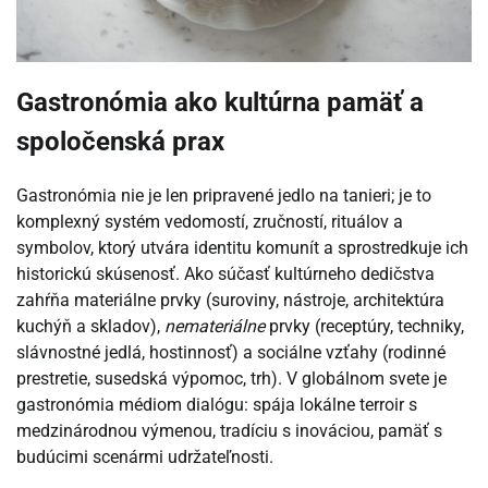
Gastronómia ako kultúrna pamäť a
spoločenská prax
Gastronómia nie je len pripravené jedlo na tanieri; je to
komplexný systém vedomostí, zručností, rituálov a
symbolov, ktorý utvára identitu komunít a sprostredkuje ich
historickú skúsenosť. Ako súčasť kultúrneho dedičstva
zahŕňa materiálne prvky (suroviny, nástroje, architektúra
kuchýň a skladov),
nemateriálne
prvky (receptúry, techniky,
slávnostné jedlá, hostinnosť) a sociálne vzťahy (rodinné
prestretie, susedská výpomoc, trh). V globálnom svete je
gastronómia médiom dialógu: spája lokálne terroir s
medzinárodnou výmenou, tradíciu s inováciou, pamäť s
budúcimi scenármi udržateľnosti.