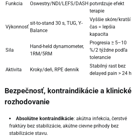
Funkcia
Oswestry/NDI/LEFS/DASH
potvrdzuje efekt
terapie
Vyššie skóre/kratší
sit-to-stand 30 s, TUG, Y-
Výkonnosť
čas = lepšia
Balance
kapacita
Progresia ≥ 5–10
Hand-held dynamometer,
Sila
%/2 týždne podľa
1RM/5RM
tolerancie
Stabilný rast bez
Aktivita
Kroky/deň, RPE denník
delayed pain > 24 h
Bezpečnosť, kontraindikácie a klinické
rozhodovanie
Absolútne kontraindikácie
: akútna infekcia, čerstvé
fraktúry bez stabilizácie, akútne cievne príhody bez
stabilizácie stavu.