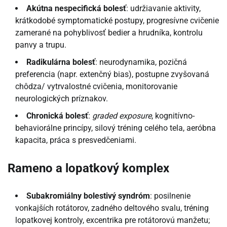
Akútna nespecifická bolesť
: udržiavanie aktivity,
krátkodobé symptomatické postupy, progresívne cvičenie
zamerané na pohyblivosť bedier a hrudníka, kontrolu
panvy a trupu.
Radikulárna bolesť
: neurodynamika, pozičná
preferencia (napr. extenčný bias), postupne zvyšovaná
chôdza/ vytrvalostné cvičenia, monitorovanie
neurologických príznakov.
Chronická bolesť
:
graded exposure
, kognitívno-
behaviorálne princípy, silový tréning celého tela, aeróbna
kapacita, práca s presvedčeniami.
Rameno a lopatkový komplex
Subakromiálny bolestivý syndróm
: posilnenie
vonkajších rotátorov, zadného deltového svalu, tréning
lopatkovej kontroly, excentrika pre rotátorovú manžetu;