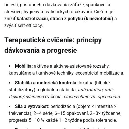
bolesti, postupného dávkovania záťaže, spánkovej a
stresovej hygieny a realistických očakávaní. Cieľom je
znížiť
katastrofizáciu, strach z pohybu (kineziofóbiu)
a
zvýšiť self-efficacy.
Terapeutické cvičenie: princípy
dávkovania a progresie
Mobilita
: aktívne a aktívne-asistované rozsahy,
kapsulárne a tkanivové techniky, excentrická mobilizácia.
Stabilita a motorická kontrola
: lokálna (hlboké
stabilizátory) a globálna stabilita;
anti-rotation
,
anti-
flexion/extension
cvičenia;
closed-chain
vs.
open-chain
.
Sila a vytrvalosť
: periodizácia (objem × intenzita ×
frekvencia), 2–4 série, 6–15 opakovaní, 2–3× týždenne,
progresia 5–10 % každé 1–2 týždne podľa tolerancie.