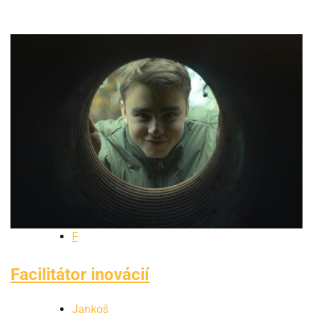
F
Facilitátor inovácií
Jankoš