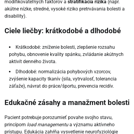
modifikovateľných faktorov a
stratifikácia rizika
(napr.
akútne nízke, stredné, vysoké riziko pretrvávania bolesti a
disability).
Ciele liečby: krátkodobé a dlhodobé
Krátkodobé: zníženie bolesti, zlepšenie rozsahu
pohybu, obnovenie kvality spánku, zvládanie akútnych
aktivít denného života.
Dlhodobé: normalizácia pohybových vzorcov,
zvýšenie kapacity tkanív (sila, vytrvalosť, tolerancia
záťaže), návrat do práce/športu, prevencia recidív.
Edukačné zásahy a manažment bolesti
Pacient potrebuje porozumieť povahe svojho stavu,
princípom
load managementu
a významu aktívneho
prístupu. Edukácia zahŕňa vysvetlenie neurofyziológie