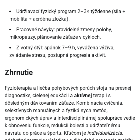
Udržiavací fyzický program 2–3× týždenne (sila +
mobilita + aeróbna zložka).
Pracovné návyky: pravidelné zmeny polohy,
mikropauzy, plánovanie záťaže v cykloch.
Životný štýl: spánok 7–9 h, vyvážená výživa,
zvládanie stresu, postupná progresia aktivít.
Zhrnutie
Fyzioterapia a liečba pohybových porúch stoja na presnej
diagnostike, cielenej edukácii a
aktívnej
terapii s
dôsledným dávkovaním záťaže. Kombinácia cvičenia,
selektívnych manuálnych a fyzikálnych metód,
ergonomických úprav a interdisciplinárnej spolupráce vedie
k obnoveniu funkcie, redukcii bolesti a udržateľnému
návratu do práce a športu. Kľúčom je
individualizácia
,