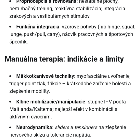
Propriocepcia a rovnováha
: nestabilné plochy,
perturbačný tréning, reaktívna stabilizácia; integrácia
zrakových a vestibulárnych stimulov.
Funkčná integrácia
: vzorové pohyby (hip hinge, squat,
lunge, push/pull, carry), nácvik pracovných a športových
špecifík.
Manuálna terapia: indikácie a limity
Mäkkotkanivové techniky
: myofasciálne uvoľnenie,
trigger point tlak, frikcie – krátkodobé zníženie bolesti a
zlepšenie mobility.
Kĺbne mobilizácie/manipulácie
: stupne I–V podľa
Maitlanda/Kalterna; najlepší efekt v kombinácii s
aktívnym cvičením.
Neurodynamika
:
sliders
a
tensioners
na zlepšenie
nervového sklzu a tolerancie napätia.