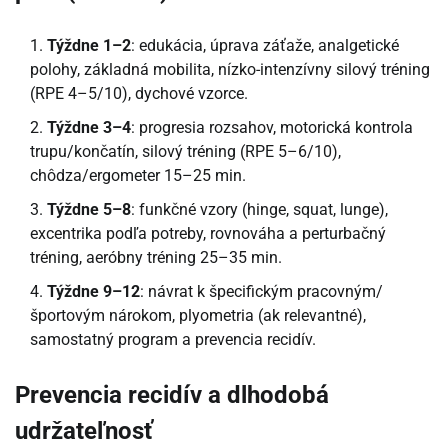
Týždne 1–2
: edukácia, úprava záťaže, analgetické
polohy, základná mobilita, nízko-intenzívny silový tréning
(RPE 4–5/10), dychové vzorce.
Týždne 3–4
: progresia rozsahov, motorická kontrola
trupu/končatín, silový tréning (RPE 5–6/10),
chôdza/ergometer 15–25 min.
Týždne 5–8
: funkčné vzory (hinge, squat, lunge),
excentrika podľa potreby, rovnováha a perturbačný
tréning, aeróbny tréning 25–35 min.
Týždne 9–12
: návrat k špecifickým pracovným/
športovým nárokom, plyometria (ak relevantné),
samostatný program a prevencia recidív.
Prevencia recidív a dlhodobá
udržateľnosť