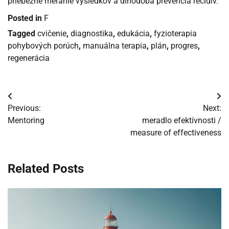
priebežné meranie výsledkov a dlhodobá prevencia recidív.
Posted in
F
Tagged
cvičenie
,
diagnostika
,
edukácia
,
fyzioterapia
pohybových porúch
,
manuálna terapia
,
plán
,
progres
,
regenerácia
Navigácia
Previous:
Next:
v
Mentoring
meradlo efektívnosti /
measure of effectiveness
článku
Related Posts