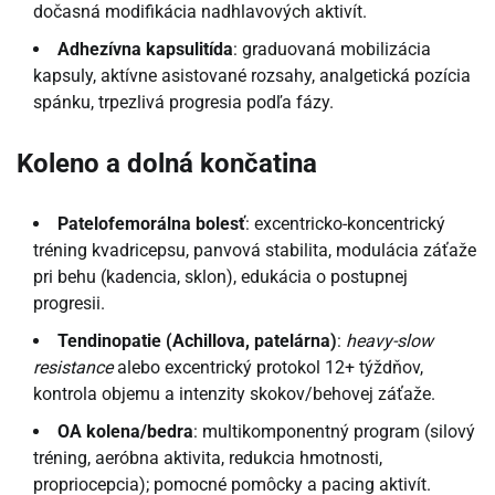
dočasná modifikácia nadhlavových aktivít.
Adhezívna kapsulitída
: graduovaná mobilizácia
kapsuly, aktívne asistované rozsahy, analgetická pozícia
spánku, trpezlivá progresia podľa fázy.
Koleno a dolná končatina
Patelofemorálna bolesť
: excentricko-koncentrický
tréning kvadricepsu, panvová stabilita, modulácia záťaže
pri behu (kadencia, sklon), edukácia o postupnej
progresii.
Tendinopatie (Achillova, patelárna)
:
heavy-slow
resistance
alebo excentrický protokol 12+ týždňov,
kontrola objemu a intenzity skokov/behovej záťaže.
OA kolena/bedra
: multikomponentný program (silový
tréning, aeróbna aktivita, redukcia hmotnosti,
propriocepcia); pomocné pomôcky a pacing aktivít.