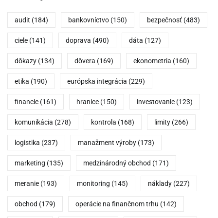
audit
(184)
bankovníctvo
(150)
bezpečnosť
(483)
ciele
(141)
doprava
(490)
dáta
(127)
dôkazy
(134)
dôvera
(169)
ekonometria
(160)
etika
(190)
európska integrácia
(229)
financie
(161)
hranice
(150)
investovanie
(123)
komunikácia
(278)
kontrola
(168)
limity
(266)
logistika
(237)
manažment výroby
(173)
marketing
(135)
medzinárodný obchod
(171)
meranie
(193)
monitoring
(145)
náklady
(227)
obchod
(179)
operácie na finančnom trhu
(142)