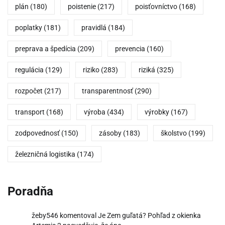
plán
(180)
poistenie
(217)
poisťovníctvo
(168)
poplatky
(181)
pravidlá
(184)
preprava a špedícia
(209)
prevencia
(160)
regulácia
(129)
riziko
(283)
riziká
(325)
rozpočet
(217)
transparentnosť
(290)
transport
(168)
výroba
(434)
výrobky
(167)
zodpovednosť
(150)
zásoby
(183)
školstvo
(199)
železničná logistika
(174)
Poradňa
žeby546
komentoval
Je Zem guľatá? Pohľad z okienka