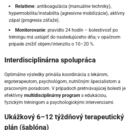
Relatívne
: antikoagulácia (manuálne techniky),
hypermobilita/instabilita (agresívne mobilizácie), aktívny
zápal (progresia záťaže).
Monitorovanie
: pravidlo 24 hodín – bolestivosť po
tréningu má ustúpiť do nasledujúceho dňa; v opačnom
prípade znížiť objem/intenzitu o 10–20 %.
Interdisciplinárna spolupráca
Optimálne výsledky prináša koordinácia s lekárom,
ergoterapeutom, psychológom, nutričným špecialistom a
pracovným poradcom. V prípadoch pretrvávajúcej bolesti je
efektívny
multidisciplinárny program
s edukáciou,
fyzickým tréningom a psychologickými intervenciami.
Ukážkový 6–12 týždňový terapeutický
plán (šablóna)