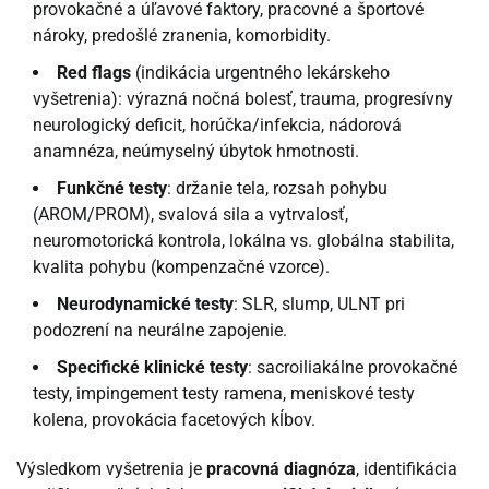
provokačné a úľavové faktory, pracovné a športové
nároky, predošlé zranenia, komorbidity.
Red flags
(indikácia urgentného lekárskeho
vyšetrenia): výrazná nočná bolesť, trauma, progresívny
neurologický deficit, horúčka/infekcia, nádorová
anamnéza, neúmyselný úbytok hmotnosti.
Funkčné testy
: držanie tela, rozsah pohybu
(AROM/PROM), svalová sila a vytrvalosť,
neuromotorická kontrola, lokálna vs. globálna stabilita,
kvalita pohybu (kompenzačné vzorce).
Neurodynamické testy
: SLR, slump, ULNT pri
podozrení na neurálne zapojenie.
Specifické klinické testy
: sacroiliakálne provokačné
testy, impingement testy ramena, meniskové testy
kolena, provokácia facetových kĺbov.
Výsledkom vyšetrenia je
pracovná diagnóza
, identifikácia