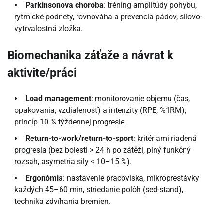
Parkinsonova choroba
: tréning amplitúdy pohybu,
rytmické podnety, rovnováha a prevencia pádov, silovo-
vytrvalostná zložka.
Biomechanika záťaže a návrat k
aktivite/práci
Load management
: monitorovanie objemu (čas,
opakovania, vzdialenosť) a intenzity (RPE, %1RM),
princíp 10 % týždennej progresie.
Return-to-work/return-to-sport
: kritériami riadená
progresia (bez bolesti > 24 h po zátěži, plný funkčný
rozsah, asymetria sily < 10–15 %).
Ergonómia
: nastavenie pracoviska, mikroprestávky
každých 45–60 min, striedanie polôh (sed-stand),
technika zdvíhania bremien.