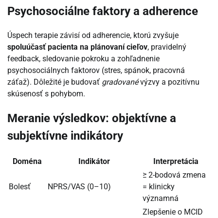
Psychosociálne faktory a adherence
Úspech terapie závisí od adherencie, ktorú zvyšuje
spoluúčasť pacienta na plánovaní cieľov
, pravidelný
feedback, sledovanie pokroku a zohľadnenie
psychosociálnych faktorov (stres, spánok, pracovná
záťaž). Dôležité je budovať
gradované
výzvy a pozitívnu
skúsenosť s pohybom.
Meranie výsledkov: objektívne a
subjektívne indikátory
Doména
Indikátor
Interpretácia
≥ 2-bodová zmena
Bolesť
NPRS/VAS (0–10)
= klinicky
významná
Zlepšenie o MCID