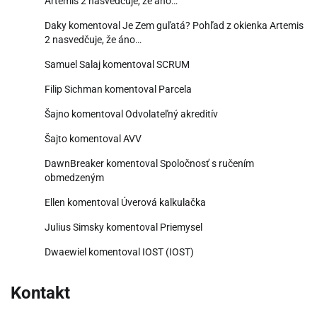
Artemis 2 nasvedčuje, že áno…
Daky
komentoval
Je Zem guľatá? Pohľad z okienka Artemis
2 nasvedčuje, že áno…
Samuel Salaj
komentoval
SCRUM
Filip Sichman
komentoval
Parcela
Šajno
komentoval
Odvolateľný akreditív
Šajto
komentoval
AVV
DawnBreaker
komentoval
Spoločnosť s ručením
obmedzeným
Ellen
komentoval
Úverová kalkulačka
Julius Simsky
komentoval
Priemysel
Dwaewiel
komentoval
IOST (IOST)
Kontakt