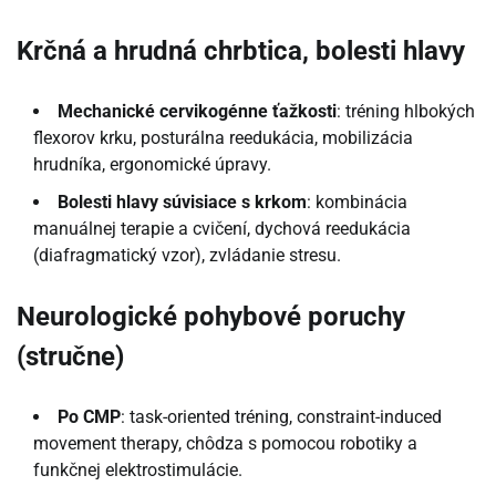
Krčná a hrudná chrbtica, bolesti hlavy
Mechanické cervikogénne ťažkosti
: tréning hlbokých
flexorov krku, posturálna reedukácia, mobilizácia
hrudníka, ergonomické úpravy.
Bolesti hlavy súvisiace s krkom
: kombinácia
manuálnej terapie a cvičení, dychová reedukácia
(diafragmatický vzor), zvládanie stresu.
Neurologické pohybové poruchy
(stručne)
Po CMP
: task-oriented tréning, constraint-induced
movement therapy, chôdza s pomocou robotiky a
funkčnej elektrostimulácie.